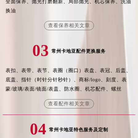
全面保养、抛光打磨翻新、局部抛光、机芯保养、洗油
安徽省阜阳市颍州区颍州北路卡地亚售后服务中心（需提前预约）
换油
安徽省淮北市相山区淮海路卡地亚售后服务中心（需提前预约）
安徽省淮南市田家庵区国庆中路卡地亚售后服务中心（需提前预约）
查看保养相关文章
安徽省黄山市屯溪区黄山西路卡地亚售后服务中心（需提前预约）
安徽省六安市金安区解放中路卡地亚售后服务中心（需提前预约）
03
安徽省马鞍山市雨山区湖南西路卡地亚售后服务中心（需提前预约）
常州卡地亚配件更换服务
安徽省宿州市埇桥区人民中路卡地亚售后服务中心（需提前预约）
安徽省铜陵市铜官区石城大道卡地亚售后服务中心（需提前预约）
表扣、表带、表节、表圈（圈口）表盘、表冠、后盖、
安徽省芜湖市镜湖区中山路步行街卡地亚售后服务中心（需提前预约）
底盖、指针（时针分针秒针）、商标/logo、刻度、表
安徽省宣城市宣州区叠嶂西路卡地亚售后服务中心（需提前预约）
蒙/玻璃/表面/镜面/表盖、防水圈、机芯配件、螺丝
福建省龙岩市新罗区九一南路卡地亚售后服务中心（需提前预约）
福建省南平市建阳区人民西路卡地亚售后服务中心（需提前预约）
查看配件相关文章
福建省宁德市蕉城区天湖东路卡地亚售后服务中心（需提前预约）
福建省莆田市城厢区霞林街道荔华东大道卡地亚售后服务中心（需提前预约）
04
福建省三明市三元区东乾二路卡地亚售后服务中心（需提前预约）
常州卡地亚特色服务及定制
福建省漳州市龙文区步港路卡地亚售后服务中心（需提前预约）