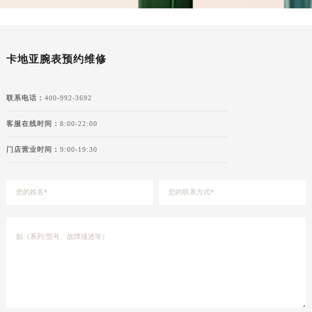
青海省海南藏族自治州共和县青海湖大街卡地亚售后服务中心（需提前预约）
青海省海西蒙古族藏族自治州德令哈市柴达木路卡地亚售后服务中心（需提前预约）
青海省黄南藏族自治州同仁市德合隆路卡地亚售后服务中心（需提前预约）
卡地亚腕表预约维修
青海省西宁市城西区海湖新区西关大道卡地亚售后服务中心（需提前预约）
青海省玉树藏族自治州结古镇胜利路卡地亚售后服务中心（需提前预约）
联系电话：
400-992-3692
陕西省安康市汉滨区金州路卡地亚售后服务中心（需提前预约）
客服在线时间：
8:00-22:00
陕西省宝鸡市渭滨区经二路卡地亚售后服务中心（需提前预约）
陕西省汉中市汉台区北大街卡地亚售后服务中心（需提前预约）
门店营业时间：
9:00-19:30
陕西省商洛市商州区州城街卡地亚售后服务中心（需提前预约）
陕西省铜川市王益区红旗街卡地亚售后服务中心（需提前预约）
陕西省渭南市临渭区东风大街卡地亚售后服务中心（需提前预约）
陕西省咸阳市秦都区沣西新城统一西路与白马河路交汇处卡地亚售后服务中心（需提前预约）
陕西省延安市宝塔区中心街卡地亚售后服务中心（需提前预约）
陕西省榆林市榆阳区长兴路卡地亚售后服务中心（需提前预约）
新疆维吾尔自治区阿克苏市东大街卡地亚售后服务中心（需提前预约）
新疆维吾尔自治区阿拉尔市胜利大道卡地亚售后服务中心（需提前预约）