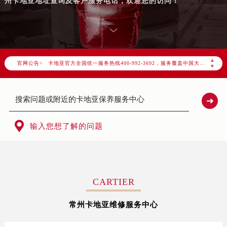
州卡地亚地址查询及客户服务电话，欢迎您的访问！
2026年8月卡地亚中国区售后服务网络优化升级公告
2026年8月卡地亚全国官方售后客户服务热线：400-992-3692
▲
官网公告>
卡地亚官方全国统一服务热线400-992-3692，服务覆盖中国大陆、香港、澳门、台湾全部区域（非大陆需加拨“+86”）
▼
2026年8月卡地亚售后服务中心最新网点地址：
北京市朝阳区建国门外大街甲6号华熙国际中心写字楼D座11层1102室（北京总部）（需提前预约）
北京市东城区东长安街1号东方广场写字楼W3座6层602室（需提前预约）
天津市和平区赤峰道136号天津国际金融中心写字楼26层2603室（需提前预约）

输入您想了解的问题
上海市徐汇区虹桥路3号港汇中心写字楼2座37层3705室（需提前预约）
上海市黄浦区南京东路299号宏伊国际广场写字楼8层806室（需提前预约）
南京市秦淮区中山南路1号（新街口）南京中心写字楼22层C1-1室（需提前预约）
常州市新北区龙锦路1590号现代传媒中心写字楼5号楼10层1008室（需提前预约）
CARTIER
徐州市鼓楼区淮海东路29号苏宁广场IFC国际金融中心写字楼35层3508室（需提前预约）
常州卡地亚维修服务中心
扬州市邗江区国展路29号星耀天地写字楼1号楼18层1803室（需提前预约）
盐城市盐都区世纪大道5号盐城金融城写字楼1号楼16层1604室（需提前预约）