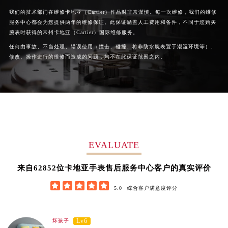
河南省周口市川汇区七一路卡地亚售后服务中心（需提前预约）
我们的技术部门在维修卡地亚（Cartier）作品时非常谨慎。每一次维修，我们的维修
河南省驻马店市驿城区乐山大道与置地大道交叉口卡地亚售后服务中心（需提前预约）
服务中心都会为您提供两年的维修保证。此保证涵盖人工费用和备件，不同于您购买
腕表时获得的常州卡地亚（Cartier）国际维修服务。
湖北省鄂州市鄂城区文星大道卡地亚售后服务中心（需提前预约）
任何由事故、不当处理、错误使用（撞击、碰撞、将非防水腕表置于潮湿环境等）、
湖北省黄冈市黄州区赤壁大道卡地亚售后服务中心（需提前预约）
修改、操作进行的维修而造成的问题，均不在此保证范围之内。
湖北省黄石市黄石港区武汉路卡地亚售后服务中心（需提前预约）
湖北省荆门市东宝中天街步行街卡地亚售后服务中心（需提前预约）
湖北省荆州市荆州区荆中路卡地亚售后服务中心（需提前预约）
湖北省十堰市茅箭区人民北路卡地亚售后服务中心（需提前预约）
湖北省随州市曾都区青年路卡地亚售后服务中心（需提前预约）
湖北省咸宁市咸安区长安大道卡地亚售后服务中心（需提前预约）
EVALUATE
湖北省襄阳市樊城区长虹路与人民路交叉口卡地亚售后服务中心（需提前预约）
湖北省孝感市孝南区复兴大道卡地亚售后服务中心（需提前预约）
62852
来自
位卡地亚手表售后服务中心客户的真实评价
湖北省宜昌市西陵区夷陵大道与港窑路卡地亚售后服务中心（需提前预约）





5.0
综合客户满意度评分
湖南省常德市武陵区人民路卡地亚售后服务中心（需提前预约）
湖南省郴州市北湖区国庆北路卡地亚售后服务中心（需提前预约）
Lv6
湖南省衡阳市雁峰区解放路卡地亚售后服务中心（需提前预约）
坏孩子