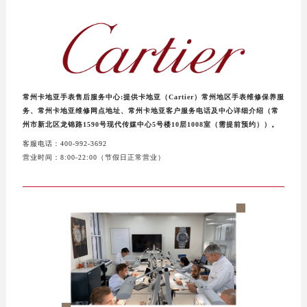
泰州市海陵区永定东路399号置地商务中心东塔写字楼（华润万象城）17层1706室（需提前预约）
宁波市江北区大闸南路500号来福士广场办公楼20层2009室（需提前预约）
杭州市上城区钱江路1366号华润大厦写字楼A座5层503-5室（需提前预约）
金华市金东区东市南街777号金华万达广场写字楼4号楼22层2209室（需提前预约）
绍兴市越城区胜利东路379号世茂天际中心写字楼8层805室（需提前预约）
常州卡地亚手表售后服务中心:提供卡地亚（Cartier）常州地区手表维修保养服
嘉兴市南湖区广益路705号嘉兴世界贸易中心写字楼A座13层1304室（需提前预约）
务、常州卡地亚维修网点地址、常州卡地亚客户服务电话及中心详细介绍（常
南昌市红谷滩新区红谷中大道998号绿地双子塔（中央广场）A1座办公楼14层07室（需提前预约）
州市新北区龙锦路1590号现代传媒中心5号楼10层1008室（需提前预约））。
济南市历下区经十路11111号华润中心写字楼（万象城）15层1508室（需提前预约）
客服电话：400-992-3692
营业时间：8:00-22:00（节假日正常营业）
广州市天河区天河路230号万菱汇国际中心写字楼A塔7层704室（需提前预约）
广州市越秀区环市东路371-375号世界贸易中心大厦南塔写字楼15层07室（需提前预约）
深圳市罗湖区深南东路5001号华润大厦写字楼17层1701室（需提前预约）
惠州市惠城区江北文昌一路7号华贸大厦写字楼1座30层05室（需提前预约）
厦门市思明区湖滨东路95号华润大厦写字楼B座11层1104室（需提前预约）
福州市鼓楼区五四路128-1号恒力城写字楼15层03室（需提前预约）
成都市锦江区人民东路6号SAC东原中心写字楼24层2406B室（需提前预约）
重庆市江北区观音桥步行街2号融恒时代广场写字楼9层902室（需提前预约）