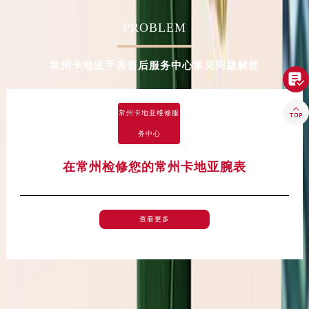
甘肃省酒泉市肃州区西大街卡地亚售后服务中心（需提前预约）
PROBLEM
甘肃省临夏市城南街道团结路卡地亚售后服务中心（需提前预约）
甘肃省陇南市武都区人民路卡地亚售后服务中心（需提前预约）
常州卡地亚手表售后服务中心常见问题解答
甘肃省平凉市崆峒区西大街卡地亚售后服务中心（需提前预约）

甘肃省庆阳市西峰区南大街卡地亚售后服务中心（需提前预约）
甘肃省天水市秦州区民主路卡地亚售后服务中心（需提前预约）

常州卡地亚维修服
甘肃省武威市凉州区迎宾路卡地亚售后服务中心（需提前预约）
务中心
甘肃省张掖市甘州区民乐北路卡地亚售后服务中心（需提前预约）
宁夏回族自治区固原市原州区文化街卡地亚售后服务中心（需提前预约）
在常州检修您的常州卡地亚腕表
宁夏回族自治区石嘴山市大武口区贺兰山路卡地亚售后服务中心（需提前预约）
宁夏回族自治区吴忠市利通区开元大道卡地亚售后服务中心（需提前预约）
查看更多
宁夏回族自治区银川市兴庆区新华东路97号新百中心C馆一层C1-18号商铺卡地亚售后服务中心（需提前预约）
宁夏回族自治区中卫市沙坡头区鼓楼东街卡地亚售后服务中心（需提前预约）
青海省果洛藏族自治州玛沁县团结路卡地亚售后服务中心（需提前预约）
青海省海北藏族自治州海晏县将军路卡地亚售后服务中心（需提前预约）
青海省海东市乐都区滨河路卡地亚售后服务中心（需提前预约）