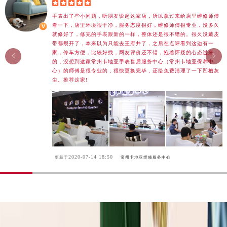





湖南省怀化市鹤城区迎丰中路卡地亚售后服务中心（需提前预约）
手表出了些小问题，听朋友说起这家店，所以拿过来给店里维修师傅
湖南省娄底市娄星区长青街卡地亚售后服务中心（需提前预约）
看一下，店里环境很干净，服务态度很好，维修师傅很专业，没多久
就修好了，修完的手表跟新的一样，整体还是很不错的。很久没戴皮
湖南省邵阳市双清区东风路卡地亚售后服务中心（需提前预约）
带都裂开了，本来以为只能去王府井了，之后在点评看到这边有一
湖南省湘潭市雨湖区莲城大道卡地亚售后服务中心（需提前预约）
家，停车方便，比较好找，网友评价还不错，抱着怀疑的心态过来


的，没想到这家常州卡地亚手表售后服务中心（常州卡地亚保养中
湖南省益阳市赫山区桃花仑路卡地亚售后服务中心（需提前预约）
心）的师傅是很专业的，很快更换完毕，还给免费清理了一下凹槽灰
湖南省永州市冷水滩区永州大道与中兴路交叉口卡地亚售后服务中心（需提前预约）
尘。推荐这家!
湖南省岳阳市岳阳楼区东茅岭路卡地亚售后服务中心（需提前预约）
湖南省张家界市永定区解放路卡地亚售后服务中心（需提前预约）
湖南省长沙市芙蓉区建湘路393号世茂环球金融中心写字楼10层1013室卡地亚售后服务中心（需提前预约）
湖南省株洲市芦淞区建设南路卡地亚售后服务中心（需提前预约）
甘肃省白银市白银区北京路卡地亚售后服务中心（需提前预约）
2020-07-14 18:50
更新于
常州卡地亚维修服务中心
甘肃省定西市安定区解放路卡地亚售后服务中心（需提前预约）
甘肃省敦煌市沙州镇阳关中路卡地亚售后服务中心（需提前预约）
甘肃省合作市人民街卡地亚售后服务中心（需提前预约）
甘肃省嘉峪关市雄关区新华中路卡地亚售后服务中心（需提前预约）
甘肃省金昌市金川区北京路卡地亚售后服务中心（需提前预约）