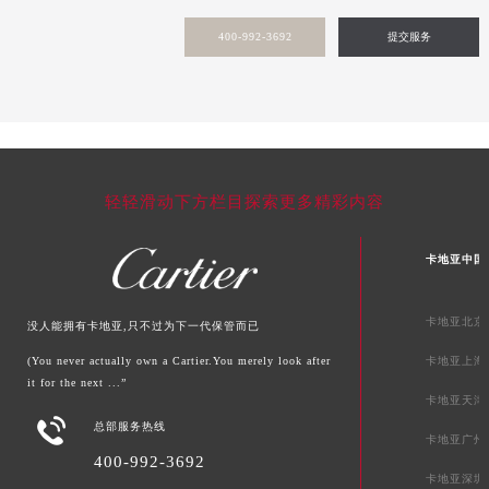
新疆维吾尔自治区阿拉山口市友好路卡地亚售后服务中心（需提前预约）
400-992-3692
提交服务
新疆维吾尔自治区阿勒泰市解放路卡地亚售后服务中心（需提前预约）
新疆维吾尔自治区阿图什市光明路卡地亚售后服务中心（需提前预约）
新疆维吾尔自治区白杨市军垦路卡地亚售后服务中心（需提前预约）
新疆维吾尔自治区北屯市团结路卡地亚售后服务中心（需提前预约）
新疆维吾尔自治区博乐市博乐市北京路卡地亚售后服务中心（需提前预约）
新疆维吾尔自治区昌吉市延安北路卡地亚售后服务中心（需提前预约）
轻轻滑动下方栏目探索更多精彩内容
新疆维吾尔自治区阜康市博峰路卡地亚售后服务中心（需提前预约）
新疆维吾尔自治区哈密市伊州区建国北路卡地亚售后服务中心（需提前预约）
卡地亚中国
新疆维吾尔自治区和田市和田市北京西路卡地亚售后服务中心（需提前预约）
新疆维吾尔自治区胡杨河市胡杨河市胡杨路卡地亚售后服务中心（需提前预约）
卡地亚北京
没人能拥有卡地亚,只不过为下一代保管而已
新疆维吾尔自治区霍尔果斯市亚欧北路卡地亚售后服务中心（需提前预约）
(You never actually own a Cartier.You merely look after
卡地亚上海
新疆维吾尔自治区喀什市解放北路卡地亚售后服务中心（需提前预约）
it for the next ...”
卡地亚天津
新疆维吾尔自治区可克达拉市幸福路卡地亚售后服务中心（需提前预约）

总部服务热线
卡地亚广州
新疆维吾尔自治区克拉玛依市克拉玛依区友谊路卡地亚售后服务中心（需提前预约）
400-992-3692
新疆维吾尔自治区库车市库车市文化东路卡地亚售后服务中心（需提前预约）
卡地亚深圳