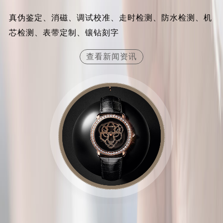
江苏省常州市新北区龙锦路1590号现代传媒中心5号楼10层1008室卡地亚售后服务中心（需提前预约）
真伪鉴定、消磁、调试校准、走时检测、防水检测、机
江苏省淮安市清江浦区淮海北路卡地亚售后服务中心（需提前预约）
芯检测、表带定制、镶钻刻字
江苏省连云港市海州区通灌北路卡地亚售后服务中心（需提前预约）
江苏省南京市秦淮区中山南路1号南京中心22层22-C1-C3室卡地亚售后服务中心（需提前预约）
查看新闻资讯
江苏省宿迁市宿城区西湖路卡地亚售后服务中心（需提前预约）
江苏省泰州市海陵区永定东路399号置地商务中心东塔（华润万象城）17层1706室卡地亚售后服务中心（需提前预约）
江苏省徐州市鼓楼区淮海东路29号苏宁广场IFC国际金融中心35层3508室卡地亚售后服务中心（需提前预约）
江苏省盐城市盐都区世纪大道5号盐城金融城写字楼1号楼16层1604室卡地亚售后服务中心（需提前预约）
江苏省扬州市邗江区国展路29号星耀天地写字楼1号楼18层1803室卡地亚售后服务中心（需提前预约）
江苏省镇江市京口区中山东路卡地亚售后服务中心（需提前预约）
江西省抚州市临川区赣东大道卡地亚售后服务中心（需提前预约）
江西省赣州市章贡区文清路卡地亚售后服务中心（需提前预约）
江西省吉安市吉州区井冈山大道卡地亚售后服务中心（需提前预约）
江西省景德镇市珠山区珠山中路卡地亚售后服务中心（需提前预约）
江西省九江市浔阳区浔阳路卡地亚售后服务中心（需提前预约）
江西省南昌市红谷滩新区红谷中大道998号绿地双子塔（中央广场）A1座办公楼14层1407室卡地亚售后服务中心（需提前预约）