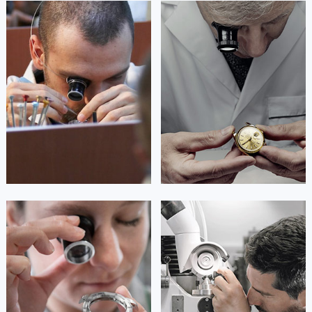
广西壮族自治区柳州市城中区中山中路卡地亚售后服务中心（需提前预约）
艾德琳·亚历桑德拉
艾莉森·安吉莉亚
广西壮族自治区钦州市钦南区金海湾东大街卡地亚售后服务中心（需提前预约）
资深卡地亚技师
资深卡地亚技师
是卡地亚手表售后服务中心
是卡地亚手表售后服务中心
广西壮族自治区梧州市万秀区龙湖镇高旺路卡地亚售后服务中心（需提前预约）
(卡地亚保养中心)
(卡地亚保养中心)
广西壮族自治区玉林市玉州区金玉路卡地亚售后服务中心（需提前预约）
的高级技师之一
的高级技师之一
Guangzhou Cartier Maintain center
Shenzhen Cartier Maintain center
海南省儋州市儋州市那大镇兰洋北路卡地亚售后服务中心（需提前预约）
海南省东方市八所镇解放西路卡地亚售后服务中心（需提前预约）
海南省琼海市嘉积镇东风路卡地亚售后服务中心（需提前预约）


广州卡地亚维修
深圳卡地亚维修
海南省三沙市西沙区西沙群岛永兴岛北京路卡地亚售后服务中心（需提前预约）
海南省三亚市吉阳区迎宾路卡地亚售后服务中心（需提前预约）
海南省万宁市万城镇解放路卡地亚售后服务中心（需提前预约）
海南省文昌市文城镇教育东路卡地亚售后服务中心（需提前预约）
安尼塔·阿普里尔
贝亚特·布兰奇
海南省五指山市通什镇三月三大道卡地亚售后服务中心（需提前预约）
资深卡地亚技师
资深卡地亚技师
香港特别行政区尖沙咀区油尖旺区广东道卡地亚售后服务中心（需提前预约）
是卡地亚手表售后服务中心
是卡地亚手表售后服务中心
(卡地亚保养中心)
(卡地亚保养中心)
香港特别行政区金钟区中西区金钟道卡地亚售后服务中心（需提前预约）
的高级技师之一
的高级技师之一
Tianjin Cartier Maintain center
Nanjing Cartier Maintain center
香港特别行政区九龙区油尖旺区弥敦道卡地亚售后服务中心（需提前预约）
香港特别行政区铜锣湾区湾仔区轩尼诗道卡地亚售后服务中心（需提前预约）