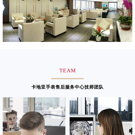
澳门特别行政区嘉模堂区官也街卡地亚售后服务中心（需提前预约）
澳门省路氹城市金光大道卡地亚售后服务中心（需提前预约）
澳门特别行政区望德堂区塔石广场卡地亚售后服务中心（需提前预约）
福建省福州市鼓楼区五四路128-1号恒力城写字楼15层03室卡地亚售后服务中心（需提前预约）
福建省厦门市思明区湖滨东路95号万象城华润大厦B座11层1104室卡地亚售后服务中心（需提前预约）
广东省潮州市潮安区新风路与潮汕路交汇处卡地亚售后服务中心（需提前预约）
广东省广州市天河区天河路230号万菱汇国际中心A塔7层704室卡地亚售后服务中心（需提前预约）
广东省广州市越秀区环市东路371-375号世界贸易中心大厦南塔15层1507室卡地亚售后服务中心（需提前预约）
TEAM
广东省河源市源城区越王大道卡地亚售后服务中心（需提前预约）
广东省惠州市惠城区江北文昌一路7号华贸大厦1座30层3005室卡地亚售后服务中心（需提前预约）
卡地亚手表售后服务中心技师团队
广东省江门市蓬江区广场西路卡地亚售后服务中心（需提前预约）
广东省揭阳市榕城进贤门步行街卡地亚售后服务中心（需提前预约）
广东省茂名市电白区水东街道迎宾大道卡地亚售后服务中心（需提前预约）
广东省梅州市梅江区金燕大道卡地亚售后服务中心（需提前预约）
广东省清远市清城区湖西路卡地亚售后服务中心（需提前预约）
广东省汕头市龙湖区长平路卡地亚售后服务中心（需提前预约）