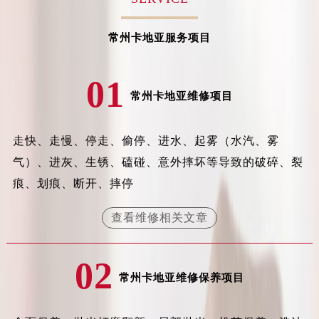
山西省晋城市城区黄华街卡地亚售后服务中心（需提前预约）
山西省晋中市榆次区顺城街卡地亚售后服务中心（需提前预约）
常州卡地亚服务项目
山西省临汾市尧都区解放路卡地亚售后服务中心（需提前预约）
山西省吕梁市离石区永宁中路与建设街交叉口卡地亚售后服务中心（需提前预约）
01
山西省朔州市朔城区怡西路与鄯阳西街交汇处卡地亚售后服务中心（需提前预约）
常州卡地亚维修项目
山西省忻州市忻府区和平东街与七一南路交叉口卡地亚售后服务中心（需提前预约）
山西省阳泉市郊区平阳东街与新城大道交叉口卡地亚售后服务中心（需提前预约）
走快、走慢、停走、偷停、进水、起雾（水汽、雾
山西省运城市盐湖区河东街卡地亚售后服务中心（需提前预约）
气）、进灰、生锈、磕碰、意外摔坏等导致的破碎、裂
山西省长治市潞州区英雄中路卡地亚售后服务中心（需提前预约）
痕、划痕、断开、摔停
山西省太原市迎泽区迎泽街道解放路15号亨得利名表维修授权店3楼卡地亚售后服务中心（需提前预约）
天津市和平区赤峰道136号天津国际金融中心26层2603室卡地亚售后服务中心（需提前预约）
查看维修相关文章
安徽省安庆市迎江区人民路卡地亚售后服务中心（需提前预约）
安徽省蚌埠市蚌山区淮河路卡地亚售后服务中心（需提前预约）
02
安徽省亳州市谯城区魏武大道卡地亚售后服务中心（需提前预约）
常州卡地亚维修保养项目
安徽省池州市贵池区长江路卡地亚售后服务中心（需提前预约）
安徽省滁州市琅琊区南谯北路卡地亚售后服务中心（需提前预约）