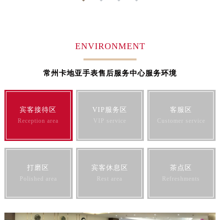
山东省淄博市张店区金晶大道卡地亚售后服务中心（需提前预约）
上海市黄浦区南京东路299号宏伊国际广场写字楼8层806室卡地亚售后服务中心（需提前预约）
上海市徐汇区虹桥路3号港汇中心2座37层3705室卡地亚售后服务中心（需提前预约）
ENVIRONMENT
浙江省杭州市上城区钱江路1366号华润大厦A座5层503-5室卡地亚售后服务中心（需提前预约）
浙江省湖州市吴兴区劳动路卡地亚售后服务中心（需提前预约）
常州卡地亚手表售后服务中心服务环境
浙江省嘉兴市南湖区广益路705号嘉兴世界贸易中心A座13层1304室卡地亚售后服务中心（需提前预约）
浙江省金华市金东区东市南街777号金华万达广场4号楼22楼2209室卡地亚售后服务中心（需提前预约）
浙江省丽水市莲都区解放街卡地亚售后服务中心（需提前预约）
宾客接待区
VIP服务区
客服区
浙江省宁波市江北区大闸南路500号来福士广场办公楼20层2009室卡地亚售后服务中心（需提前预约）
Reception area
VIP service
Customer service
浙江省衢州市柯城区上街卡地亚售后服务中心（需提前预约）
浙江省绍兴市越城区胜利东路379号世茂天际中心写字楼8层805室卡地亚售后服务中心（需提前预约）
浙江省舟山市定海区解放东路卡地亚售后服务中心（需提前预约）
打磨区
宾客休息区
茶点区
澳门特别行政区大堂区议事亭前地（新马路）卡地亚售后服务中心（需提前预约）
Polished area
Rest area
Refreshments
澳门特别行政区风顺堂区南湾大马路卡地亚售后服务中心（需提前预约）
澳门特别行政区花地玛堂区关闸广场卡地亚售后服务中心（需提前预约）
澳门特别行政区花王堂区大三巴商圈卡地亚售后服务中心（需提前预约）