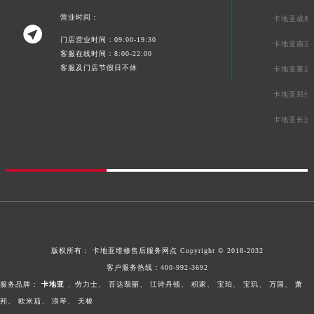
新疆维吾尔自治区库尔勒市库尔勒市人民东路卡地亚售后服务中心（需提前预约）
营业时间：
卡地亚成都

新疆维吾尔自治区奎屯市团结西街卡地亚售后服务中心（需提前预约）
门店营业时间：09:00-19:30
卡地亚南京
新疆维吾尔自治区昆玉市昆泉街卡地亚售后服务中心（需提前预约）
客服在线时间：8:00-22:00
客服及门店节假日不休
新疆维吾尔自治区沙湾市三道河子镇世纪大道南路卡地亚售后服务中心（需提前预约）
卡地亚重庆
新疆维吾尔自治区石河子市北二路卡地亚售后服务中心（需提前预约）
卡地亚郑州
新疆维吾尔自治区双河市光明路卡地亚售后服务中心（需提前预约）
卡地亚长沙
新疆维吾尔自治区塔城市塔城地区闻琴路卡地亚售后服务中心（需提前预约）
新疆维吾尔自治区铁门关市兴疆路卡地亚售后服务中心（需提前预约）
新疆维吾尔自治区图木舒克市图木舒克市中兴街卡地亚售后服务中心（需提前预约）
新疆维吾尔自治区吐鲁番市高昌区文化中路文化中路卡地亚售后服务中心（需提前预约）
新疆维吾尔自治区乌苏市乌鲁木齐北路卡地亚售后服务中心（需提前预约）
新疆维吾尔自治区五家渠市长征西街卡地亚售后服务中心（需提前预约）
新疆维吾尔自治区新星市东风路卡地亚售后服务中心（需提前预约）
版权所有：
卡地亚维修售后服务网点
Copyright © 2018-2032
新疆维吾尔自治区伊宁市解放西路卡地亚售后服务中心（需提前预约）
客户服务热线：
400-992-3692
贵州省安顺市西秀区中华南路卡地亚售后服务中心（需提前预约）
服务品牌：
卡地亚
、劳力士、
百达翡丽、
江诗丹顿、
积家、
宝珀、
宝玑、
万国、
萧
邦、
欧米茄、
浪琴、
天梭
贵州省毕节市七星关区松山路卡地亚售后服务中心（需提前预约）