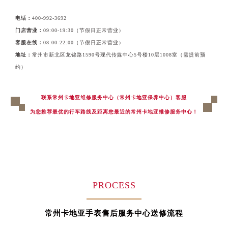
黑龙江省鹤岗市向阳区红军路卡地亚售后服务中心（需提前预约）
电话：
400-992-3692
黑龙江省黑河市爱辉区中央街卡地亚售后服务中心（需提前预约）
门店营业：
09:00-19:30（节假日正常营业）
黑龙江省鸡西市鸡冠区红军路卡地亚售后服务中心（需提前预约）
客服在线：
08:00-22:00（节假日正常营业）
黑龙江省佳木斯市向阳区长安路卡地亚售后服务中心（需提前预约）
地址：
常州市新北区龙锦路1590号现代传媒中心5号楼10层1008室（需提前预
黑龙江省牡丹江市东安区太平路卡地亚售后服务中心（需提前预约）
约）
黑龙江省七台河市桃山区大同街卡地亚售后服务中心（需提前预约）
黑龙江省齐齐哈尔市龙沙区龙华路卡地亚售后服务中心（需提前预约）
联系常州卡地亚维修服务中心（常州卡地亚保养中心）客服
黑龙江省双鸭山市尖山区新兴大街卡地亚售后服务中心（需提前预约）
为您推荐最优的行车路线及距离您最近的常州卡地亚维修服务中心！
黑龙江省绥化市北林区新华街与康庄路交叉口卡地亚售后服务中心（需提前预约）
黑龙江省伊春市伊美区通河路卡地亚售后服务中心（需提前预约）
吉林省白城市洮北区明仁南街卡地亚售后服务中心（需提前预约）
吉林省白山市浑江区浑江大街卡地亚售后服务中心（需提前预约）
吉林省吉林市船营区河南街卡地亚售后服务中心（需提前预约）
PROCESS
吉林省辽源市龙山区人民大街卡地亚售后服务中心（需提前预约）
吉林省梅河口市新华街道梅河大街卡地亚售后服务中心（需提前预约）
常州卡地亚手表售后服务中心送修流程
吉林省四平市铁东区紫气大路与南九经街交汇处卡地亚售后服务中心（需提前预约）