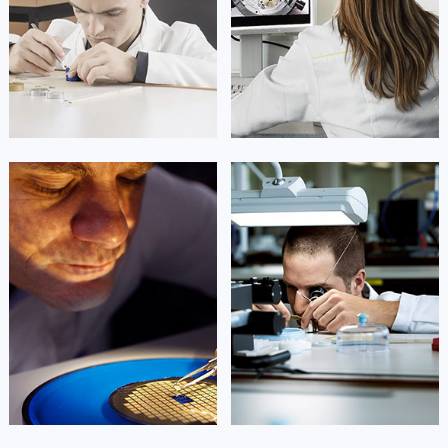
广东省汕尾市城区香洲街道园林社区翠园街卡地亚售后服务中心（需提前预约）
广东省韶关市武江区芙蓉新区与老城中心交汇处卡地亚售后服务中心（需提前预约）
广东省深圳市罗湖区深南东路5001号华润大厦17层1701室卡地亚售后服务中心（需提前预约）
广东省阳江市江城区东风一路卡地亚售后服务中心（需提前预约）
广东省云浮市云城区金山路卡地亚售后服务中心（需提前预约）
广东省湛江市赤坎区观海北路卡地亚售后服务中心（需提前预约）
广东省肇庆市端州区信安大道与砚都大道交汇处卡地亚售后服务中心（需提前预约）
凯罗尔·切尔西
达芙妮·克劳迪娅
广西壮族自治区百色市右江区中山二路卡地亚售后服务中心（需提前预约）
资深卡地亚技师
资深卡地亚技师
是卡地亚手表售后服务中心
是卡地亚手表售后服务中心
广西壮族自治区北海市海城区北京路卡地亚售后服务中心（需提前预约）
(卡地亚保养中心)
(卡地亚保养中心)
的高级技师之一
的高级技师之一
广西壮族自治区崇左市江州区石景林街道友谊大道与丽川路交汇处卡地亚售后服务中心（需提前预约）
Beijing Cartier Maintain center
Shanghai Cartier Maintain center
广西壮族自治区防城港市港口区金花茶大道卡地亚售后服务中心（需提前预约）
广西壮族自治区贵港市港北区港城街道布山大道与仙衣路交叉口卡地亚售后服务中心（需提前预约）


广西壮族自治区桂林市秀峰区红岭路卡地亚售后服务中心（需提前预约）
北京卡地亚维修
上海卡地亚维修
广西壮族自治区河池市金城江区金城江街道朝阳路卡地亚售后服务中心（需提前预约）
广西壮族自治区贺州市八步区城东街道灵峰南路卡地亚售后服务中心（需提前预约）
广西壮族自治区来宾市兴宾区桂中大道卡地亚售后服务中心（需提前预约）