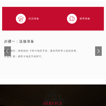
吉林省松原市宁江区五环大街卡地亚售后服务中心（需提前预约）
吉林省通化市东昌区环通乡江南大街卡地亚售后服务中心（需提前预约）
吉林省延边市延吉市解放路卡地亚售后服务中心（需提前预约）


到店维修
邮寄维修
辽宁省鞍山市铁东区站前街卡地亚售后服务中心（需提前预约）
辽宁省本溪市平山区胜利路卡地亚售后服务中心（需提前预约）
辽宁省朝阳市双塔区新华路卡地亚售后服务中心（需提前预约）
步骤一：
送修准备
辽宁省丹东市振兴区七经街卡地亚售后服务中心（需提前预约）
辽宁省抚顺市新抚区东一路卡地亚售后服务中心（需提前预约）
销售 期内：请将您的 卡和卡地亚手表，最好同时带上您的发票。
辽宁省阜新市海州区解放大街卡地亚售后服务中心（需提前预约）
非销售 期：携带卡地亚手表即可。
辽宁省葫芦岛市连山区中央路卡地亚售后服务中心（需提前预约）
辽宁省锦州市古塔区中央大街卡地亚售后服务中心（需提前预约）
辽宁省辽阳市白塔区新运大街卡地亚售后服务中心（需提前预约）
辽宁省盘锦市兴隆台区石油大街卡地亚售后服务中心（需提前预约）
辽宁省铁岭市银州区南马路卡地亚售后服务中心（需提前预约）
辽宁省营口市站前区市府路与渤海大街交叉口卡地亚售后服务中心（需提前预约）
辽宁省沈阳市沈河区中街路137号亨得利名表维修授权店1楼卡地亚售后服务中心（需提前预约）
SERVICE