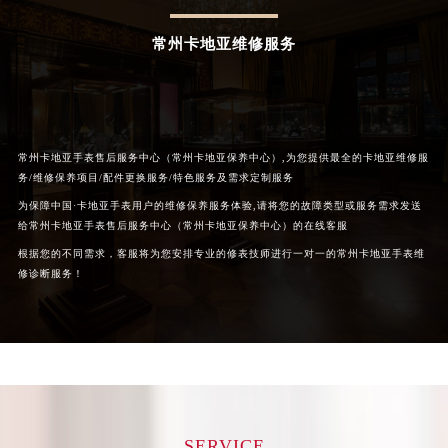
辽宁省沈阳市沈河区中街路83号亨得利名表维修授权店1楼卡地亚售后服务中心（需提前预约）
北京市朝阳区建国门外大街甲6号华熙国际中心D座11层1102室卡地亚售后服务中心（北京总部）（需提前预约）
常州卡地亚维修服务
北京市东城区东长安街1号王府井东方广场W3座6层602室卡地亚售后服务中心（需提前预约）
河北省保定市竞秀区朝阳北大街北国先天下卡地亚售后服务中心（需提前预约）
内蒙古自治区阿拉善盟市左旗土尔扈特大街卡地亚售后服务中心（需提前预约）
内蒙古自治区巴彦淖尔市临河区新华街卡地亚售后服务中心（需提前预约）
常州卡地亚手表售后服务中心（常州卡地亚保养中心）,为您提供最全的卡地亚维修服
务/维修保养项目/配件更换服务/特色服务及需求定制服务
内蒙古自治区包头市青山区幸福路甲3号王府井百货名表维修卡地亚售后服务中心（需提前预约）
为保障中国·卡地亚手表用户的维修保养服务体验,请将您的故障类型或服务需求发送
内蒙古自治区赤峰市红山区哈达街卡地亚售后服务中心（需提前预约）
给常州卡地亚手表售后服务中心（常州卡地亚保养中心）的在线客服
内蒙古自治区鄂尔多斯市东胜区伊金霍洛街卡地亚售后服务中心（需提前预约）
根据您的不同需求，客服将为您安排专业的修表技师进行一对一的常州卡地亚手表维
内蒙古自治区呼伦贝尔市海拉尔区中央街卡地亚售后服务中心（需提前预约）
修诊断服务！
内蒙古自治区通辽市科尔沁区明仁大街卡地亚售后服务中心（需提前预约）
内蒙古自治区乌海市海勃湾区人民南路卡地亚售后服务中心（需提前预约）
内蒙古自治区乌兰察布市集宁区恩和大街卡地亚售后服务中心（需提前预约）
内蒙古自治区锡林郭勒盟市锡林浩特市光明街与额尔敦路交叉口卡地亚售后服务中心（需提前预约）
内蒙古自治区兴安盟市乌兰浩特市兴安大街卡地亚售后服务中心（需提前预约）
山西省大同市平城区迎宾街卡地亚售后服务中心（需提前预约）
SERVICE