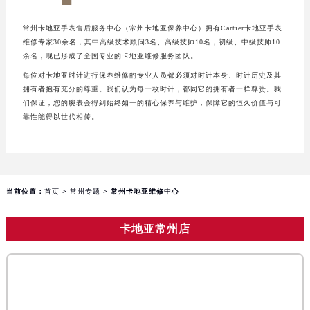
长沙市芙蓉区定王台街道建湘路393号世茂环球金融中心写字楼（芙蓉广场）10层13室（需提前预约）
郑州市二七区铭功路10号华润大厦写字楼29层2905室（需提前预约）
常州卡地亚手表售后服务中心（常州卡地亚保养中心）拥有Cartier卡地亚手表
维修专家30余名，其中高级技术顾问3名、高级技师10名，初级、中级技师10
太原市迎泽区解放路15号亨得利名表服务中心（品牌授权店）3层整层（需提前预约）
余名，现已形成了全国专业的卡地亚维修服务团队。
沈阳市沈河区中街路137号亨得利名表服务中心（品牌授权店）1层整层（需提前预约）
每位对卡地亚时计进行保养维修的专业人员都必须对时计本身、时计历史及其
沈阳市沈河区中街路83号亨得利名表服务中心（品牌授权店）1层整层（需提前预约）
拥有者抱有充分的尊重。我们认为每一枚时计，都同它的拥有者一样尊贵。我
们保证，您的腕表会得到始终如一的精心保养与维护，保障它的恒久价值与可
乌鲁木齐市天山区红山路26号时代广场（CCMALL）C座17层17-B（需提前预约）
靠性能得以世代相传。
温州市鹿城区锦绣路1067号置信广场10层1015室（需提前预约）
哈尔滨市道里区友谊西路600号富力中心T2座写字楼29层03室（需提前预约）
大连市中山区人民路15号国际金融大厦7层G室（需提前预约）
佛山市禅城区季华五路57号万科金融中心C座12层1205室（需提前预约）
当前位置：
首页
>
常州专题
> 常州卡地亚维修中心
东莞市东城街道鸿福东路1号民盈国贸中心T1写字楼9层907室（需提前预约）
无锡市梁溪区人民中路139号恒隆广场写字楼1座11层1104室（需提前预约）
卡地亚常州店
南通市崇川区工农路57号圆融广场写字楼16层1603室（需提前预约）
苏州市苏州工业园区星港街199号苏州中心办公楼C座22层08室（需提前预约）
武汉市江汉区解放大道686号世界贸易大厦38层09室（需提前预约）
南宁市青秀区金湖路59号地王大厦12楼1224室（需提前预约）