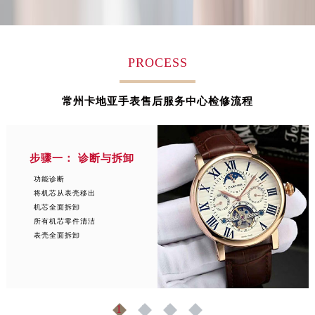
江西省萍乡市安源区萍安北大道与康庄路交叉口卡地亚售后服务中心（需提前预约）
江西省上饶市信州区滨江西路卡地亚售后服务中心（需提前预约）
江西省新余市渝水区北湖西路卡地亚售后服务中心（需提前预约）
PROCESS
江西省宜春市袁州区中山中路卡地亚售后服务中心（需提前预约）
江西省鹰潭市月湖区胜利东路卡地亚售后服务中心（需提前预约）
常州卡地亚手表售后服务中心检修流程
山东省德州市德城区东风中路卡地亚售后服务中心（需提前预约）
山东省东营市东营区济南路卡地亚售后服务中心（需提前预约）
山东省济南市历下区经十路11111号华润中心写字楼（万象城）15层1508室卡地亚售后服务中心（需提前预约）
步骤一： 诊断与拆卸
山东省济宁市任城区太白楼路卡地亚售后服务中心（需提前预约）
功能诊断
山东省莱芜市文化南路8号银座商城名表维修一楼名表维修卡地亚售后服务中心（需提前预约）
将机芯从表壳移出
山东省临沂市兰山区解放路卡地亚售后服务中心（需提前预约）
机芯全面拆卸
所有机芯零件清洁
山东省日照市东港区烟台路卡地亚售后服务中心（需提前预约）
表壳全面拆卸
山东省泰安市泰山区财源街道泰山大街卡地亚售后服务中心（需提前预约）
山东省威海市环翠区新威海路89号振华商厦一楼名表维修卡地亚售后服务中心（需提前预约）
山东省潍坊市奎文区东风东街卡地亚售后服务中心（需提前预约）
山东省枣庄市滕州市北辛路与善国路交叉口卡地亚售后服务中心（需提前预约）
1
2
3
4