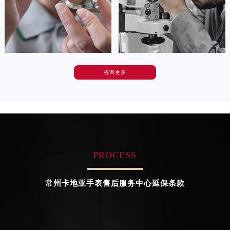
河南省安阳市文峰区解放大道卡地亚售后服务中心（需提前预约）


天津卡地亚维修
上海卡地亚维修
河南省鹤壁市淇滨区九州路卡地亚售后服务中心（需提前预约）
河南省济源市沁园街道济水大道卡地亚售后服务中心（需提前预约）
河南省焦作市解放区解放路卡地亚售后服务中心（需提前预约）
河南省开封市鼓楼区中山路卡地亚售后服务中心（需提前预约）
咨询更多
卡罗琳·卡桑德拉
辛迪·克莱门特
河南省洛阳市西工区中州中路与解放路交叉口卡地亚售后服务中心（需提前预约）
资深卡地亚技师
资深卡地亚技师
河南省漯河市源汇区交通路卡地亚售后服务中心（需提前预约）
是卡地亚手表售后服务中心
是卡地亚手表售后服务中心
河南省南阳市宛城区范蠡东路与南都路交叉口卡地亚售后服务中心（需提前预约）
(卡地亚保养中心)
(卡地亚保养中心)
的高级技师之一
的高级技师之一
河南省平顶山市卫东区建设路卡地亚售后服务中心（需提前预约）
Chengdu Cartier Maintain center
Beijing Cartier Maintain center
河南省濮阳市大华龙区开州路绿城路交叉口卡地亚售后服务中心（需提前预约）
河南省三门峡市湖滨区和平路卡地亚售后服务中心（需提前预约）
PROCESS


成都卡地亚维修
北京卡地亚手表售后服务中心
河南省商丘市梁园区神火大道卡地亚售后服务中心（需提前预约）
河南省新乡市红旗区人民路卡地亚售后服务中心（需提前预约）
常州卡地亚手表售后服务中心延保条款
河南省信阳市浉河区东方红大道卡地亚售后服务中心（需提前预约）
河南省许昌市魏都区建安大道与八龙路交叉口卡地亚售后服务中心（需提前预约）
河南省郑州市二七区民主路10号华润大厦29层2905室卡地亚售后服务中心（需提前预约）