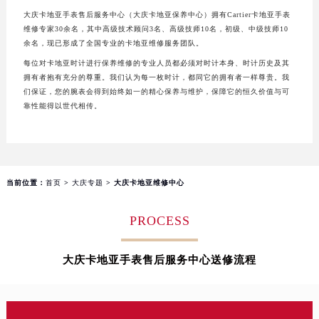
太原市迎泽区解放路15号亨得利名表服务中心（品牌授权店）3层整层（需提前预约）
大庆卡地亚手表售后服务中心（大庆卡地亚保养中心）拥有Cartier卡地亚手表
沈阳市沈河区中街路137号亨得利名表服务中心（品牌授权店）1层整层（需提前预约）
维修专家30余名，其中高级技术顾问3名、高级技师10名，初级、中级技师10
余名，现已形成了全国专业的卡地亚维修服务团队。
沈阳市沈河区中街路83号亨得利名表服务中心（品牌授权店）1层整层（需提前预约）
每位对卡地亚时计进行保养维修的专业人员都必须对时计本身、时计历史及其
乌鲁木齐市天山区红山路26号时代广场（CCMALL）C座17层17-B（需提前预约）
拥有者抱有充分的尊重。我们认为每一枚时计，都同它的拥有者一样尊贵。我
温州市鹿城区锦绣路1067号置信广场10层1015室（需提前预约）
们保证，您的腕表会得到始终如一的精心保养与维护，保障它的恒久价值与可
靠性能得以世代相传。
哈尔滨市道里区友谊西路600号富力中心T2座写字楼29层03室（需提前预约）
大连市中山区人民路15号国际金融大厦7层G室（需提前预约）
佛山市禅城区季华五路57号万科金融中心C座12层1205室（需提前预约）
东莞市东城街道鸿福东路1号民盈国贸中心T1写字楼9层907室（需提前预约）
当前位置：
首页
>
大庆专题
> 大庆卡地亚维修中心
无锡市梁溪区人民中路139号恒隆广场写字楼1座11层1104室（需提前预约）
南通市崇川区工农路57号圆融广场写字楼16层1603室（需提前预约）
PROCESS
苏州市苏州工业园区星港街199号苏州中心办公楼C座22层08室（需提前预约）
武汉市江汉区解放大道686号世界贸易大厦38层09室（需提前预约）
大庆卡地亚手表售后服务中心送修流程
南宁市青秀区金湖路59号地王大厦12楼1224室（需提前预约）
合肥市蜀山区潜山路111号万象城华润大厦B座12楼03室（需提前预约）
泉州市丰泽区宝洲路729号浦西万达中心写字楼A座7楼709室（需提前预约）