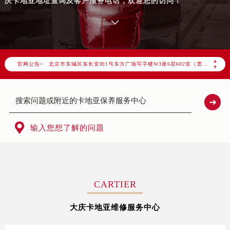
庆卡地亚地址查询及客户服务电话，欢迎您的访问！
2026年7月卡地亚中国区售后服务网络优化升级公告
2026年7月卡地亚全国官方售后客户服务热线：400-992-3692
卡地亚官方全国统一服务热线400-992-3692，服务覆盖中国大陆、香港、澳门、台湾全部区域（非大陆需加拨“+86”）
2026年7月卡地亚售后服务中心最新网点地址：
▲
官网公告>
北京市东城区东长安街1号东方广场写字楼W3座6层602室（需提前预约）
▼
北京市朝阳区建国门外大街甲6号华熙国际中心写字楼D座11层1102室（需提前预约）
天津市和平区赤峰道136号天津国际金融中心写字楼26层2603室（需提前预约）
上海市徐汇区虹桥路3号港汇中心写字楼2座37层3705室（需提前预约）
上海市黄浦区南京东路299号宏伊国际广场写字楼8层806室（需提前预约）

输入您想了解的问题
南京市秦淮区中山南路1号（新街口）南京中心写字楼22层C1-1室（需提前预约）
常州市新北区龙锦路1590号现代传媒中心写字楼5号楼10层1008室（需提前预约）
徐州市鼓楼区淮海东路29号苏宁广场IFC国际金融中心写字楼35层3508室（需提前预约）
扬州市邗江区国展路29号星耀天地写字楼1号楼18层1803室（需提前预约）
CARTIER
盐城市盐都区世纪大道5号盐城金融城写字楼1号楼16层1604室（需提前预约）
大庆卡地亚维修服务中心
泰州市海陵区永定东路399号置地商务中心东塔写字楼（华润万象城）17层1706室（需提前预约）
宁波市江北区大闸南路500号来福士广场办公楼20层2009室（需提前预约）