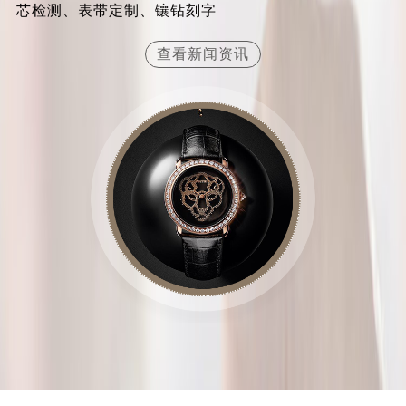
芯检测、表带定制、镶钻刻字
山西省临汾市尧都区解放路卡地亚售后服务中心（需提前预约）
山西省吕梁市离石区永宁中路与建设街交叉口卡地亚售后服务中心（需提前预约）
查看新闻资讯
山西省朔州市朔城区怡西路与鄯阳西街交汇处卡地亚售后服务中心（需提前预约）
山西省忻州市忻府区和平东街与七一南路交叉口卡地亚售后服务中心（需提前预约）
山西省阳泉市郊区平阳东街与新城大道交叉口卡地亚售后服务中心（需提前预约）
山西省运城市盐湖区河东街卡地亚售后服务中心（需提前预约）
山西省长治市潞州区英雄中路卡地亚售后服务中心（需提前预约）
山西省太原市迎泽区迎泽街道解放路15号亨得利名表维修授权店3楼卡地亚售后服务中心（需提前预约）
天津市和平区赤峰道136号天津国际金融中心26层2603室卡地亚售后服务中心（需提前预约）
安徽省安庆市迎江区人民路卡地亚售后服务中心（需提前预约）
安徽省蚌埠市蚌山区淮河路卡地亚售后服务中心（需提前预约）
安徽省亳州市谯城区魏武大道卡地亚售后服务中心（需提前预约）
安徽省池州市贵池区长江路卡地亚售后服务中心（需提前预约）
安徽省滁州市琅琊区南谯北路卡地亚售后服务中心（需提前预约）
安徽省阜阳市颍州区颍州北路卡地亚售后服务中心（需提前预约）
安徽省淮北市相山区淮海路卡地亚售后服务中心（需提前预约）