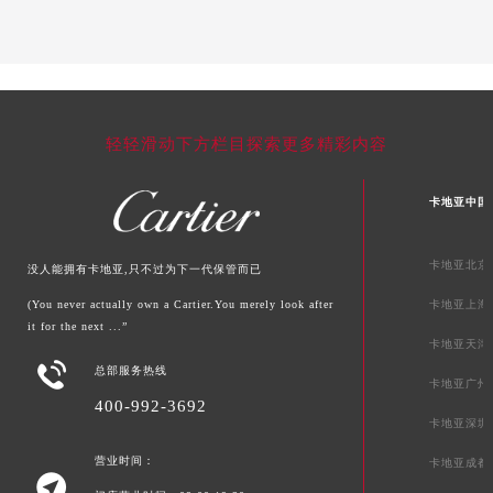
甘肃省陇南市武都区人民路卡地亚售后服务中心（需提前预约）
甘肃省平凉市崆峒区西大街卡地亚售后服务中心（需提前预约）
甘肃省庆阳市西峰区南大街卡地亚售后服务中心（需提前预约）
甘肃省天水市秦州区民主路卡地亚售后服务中心（需提前预约）
甘肃省武威市凉州区迎宾路卡地亚售后服务中心（需提前预约）
轻轻滑动下方栏目探索更多精彩内容
甘肃省张掖市甘州区民乐北路卡地亚售后服务中心（需提前预约）
宁夏回族自治区固原市原州区文化街卡地亚售后服务中心（需提前预约）
卡地亚中国
宁夏回族自治区石嘴山市大武口区贺兰山路卡地亚售后服务中心（需提前预约）
宁夏回族自治区吴忠市利通区开元大道卡地亚售后服务中心（需提前预约）
卡地亚北京
没人能拥有卡地亚,只不过为下一代保管而已
宁夏回族自治区银川市兴庆区新华东路97号新百中心C馆一层C1-18号商铺卡地亚售后服务中心（需提前预约）
(You never actually own a Cartier.You merely look after
卡地亚上海
宁夏回族自治区中卫市沙坡头区鼓楼东街卡地亚售后服务中心（需提前预约）
it for the next ...”
卡地亚天津
青海省果洛藏族自治州玛沁县团结路卡地亚售后服务中心（需提前预约）

总部服务热线
卡地亚广州
青海省海北藏族自治州海晏县将军路卡地亚售后服务中心（需提前预约）
400-992-3692
青海省海东市乐都区滨河路卡地亚售后服务中心（需提前预约）
卡地亚深圳
青海省海南藏族自治州共和县青海湖大街卡地亚售后服务中心（需提前预约）
营业时间：
卡地亚成都
青海省海西蒙古族藏族自治州德令哈市柴达木路卡地亚售后服务中心（需提前预约）
