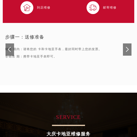
青岛市南区山东路6号华润大厦B座22层04室（需提前预约）


到店维修
邮寄维修
烟台市芝罘区胜利路139号万达金融中心A座907室（需提前预约）
长春市朝阳区西安大路727号中银大厦A座(旺进大厦)18层09室（需提前预约）
贵阳市南明区都司高架桥路33号亨特国际金融中心14楼14D（需提前预约）
步骤一：
送修准备
昆明市盘龙区北京路928号同德昆明广场写字楼10层06室（需提前预约）
石家庄市长安区中山东路39号勒泰中心写字楼B座13层07室（需提前预约）
销售 期内：请将您的 卡和卡地亚手表，最好同时带上您的发票。
西安市碑林区南关正街88号华侨城长安国际中心E座6楼10室（需提前预约）
非销售 期：携带卡地亚手表即可。
海口市龙华区金贸东路5号海口华润大厦B座17层1707室（需提前预约）
唐山市路南区新华东道100号万达广场写字楼A座10层1002室（需提前预约）
台州市椒江区东海大道1800号腾达中心东1幢20楼2002室（需提前预约）
内蒙古自治区呼和浩特市玉泉区大学西街70号华润万象城写字楼（鄂尔多斯大厦）23层2326室（需提前预约）
甘肃省兰州市七里河区西津西路16号兰州中心写字楼21层2102室（需提前预约）
重庆市解放碑渝中区民权路28号英利国际金融中心写字楼20层01室（需提前预约）
黑龙江省大庆市萨尔图区会战大街卡地亚售后服务中心（需提前预约）
SERVICE
黑龙江省鹤岗市向阳区红军路卡地亚售后服务中心（需提前预约）
黑龙江省黑河市爱辉区中央街卡地亚售后服务中心（需提前预约）
大庆卡地亚维修服务