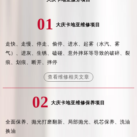
吉林省延边市延吉市解放路卡地亚售后服务中心（需提前预约）
辽宁省鞍山市铁东区站前街卡地亚售后服务中心（需提前预约）
01
辽宁省本溪市平山区胜利路卡地亚售后服务中心（需提前预约）
大庆卡地亚维修项目
辽宁省朝阳市双塔区新华路卡地亚售后服务中心（需提前预约）
辽宁省丹东市振兴区七经街卡地亚售后服务中心（需提前预约）
走快、走慢、停走、偷停、进水、起雾（水汽、雾
辽宁省抚顺市新抚区东一路卡地亚售后服务中心（需提前预约）
气）、进灰、生锈、磕碰、意外摔坏等导致的破碎、裂
辽宁省阜新市海州区解放大街卡地亚售后服务中心（需提前预约）
痕、划痕、断开、摔停
辽宁省葫芦岛市连山区中央路卡地亚售后服务中心（需提前预约）
辽宁省锦州市古塔区中央大街卡地亚售后服务中心（需提前预约）
查看维修相关文章
辽宁省辽阳市白塔区新运大街卡地亚售后服务中心（需提前预约）
辽宁省盘锦市兴隆台区石油大街卡地亚售后服务中心（需提前预约）
02
辽宁省铁岭市银州区南马路卡地亚售后服务中心（需提前预约）
大庆卡地亚维修保养项目
辽宁省营口市站前区市府路与渤海大街交叉口卡地亚售后服务中心（需提前预约）
辽宁省沈阳市沈河区中街路137号亨得利名表维修授权店1楼卡地亚售后服务中心（需提前预约）
全面保养、抛光打磨翻新、局部抛光、机芯保养、洗油
辽宁省沈阳市沈河区中街路83号亨得利名表维修授权店1楼卡地亚售后服务中心（需提前预约）
换油
北京市朝阳区建国门外大街甲6号华熙国际中心D座11层1102室卡地亚售后服务中心（需提前预约）