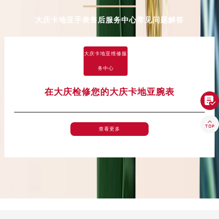
湖北省鄂州市鄂城区文星大道卡地亚售后服务中心（需提前预约）
大庆卡地亚手表售后服务中心常见问题解答
湖北省黄冈市黄州区赤壁大道卡地亚售后服务中心（需提前预约）
湖北省黄石市黄石港区武汉路卡地亚售后服务中心（需提前预约）
湖北省荆门市东宝中天街步行街卡地亚售后服务中心（需提前预约）
大庆卡地亚维修服
湖北省荆州市荆州区荆中路卡地亚售后服务中心（需提前预约）
务中心
湖北省十堰市茅箭区人民北路卡地亚售后服务中心（需提前预约）
湖北省随州市曾都区青年路卡地亚售后服务中心（需提前预约）
在大庆检修您的大庆卡地亚腕表

湖北省咸宁市咸安区长安大道卡地亚售后服务中心（需提前预约）
湖北省襄阳市樊城区长虹路与人民路交叉口卡地亚售后服务中心（需提前预约）

查看更多
湖北省孝感市孝南区复兴大道卡地亚售后服务中心（需提前预约）
湖北省宜昌市西陵区夷陵大道与港窑路卡地亚售后服务中心（需提前预约）
湖南省常德市武陵区人民路卡地亚售后服务中心（需提前预约）
湖南省郴州市北湖区国庆北路卡地亚售后服务中心（需提前预约）
湖南省衡阳市雁峰区解放路卡地亚售后服务中心（需提前预约）
湖南省怀化市鹤城区迎丰中路卡地亚售后服务中心（需提前预约）
湖南省娄底市娄星区长青街卡地亚售后服务中心（需提前预约）