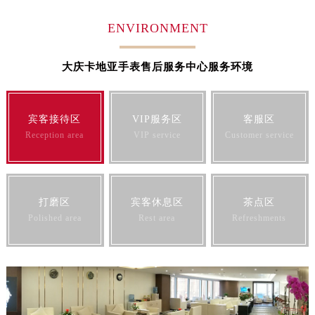
江苏省连云港市海州区通灌北路卡地亚售后服务中心（需提前预约）
ENVIRONMENT
江苏省南京市秦淮区中山南路1号南京中心22层22-C1-C3室卡地亚售后服务中心（需提前预约）
江苏省宿迁市宿城区西湖路卡地亚售后服务中心（需提前预约）
大庆卡地亚手表售后服务中心服务环境
江苏省泰州市海陵区永定东路399号置地商务中心东塔（华润万象城）17层1706室卡地亚售后服务中心（需提前预约）
江苏省徐州市鼓楼区淮海东路29号苏宁广场IFC国际金融中心35层3508室卡地亚售后服务中心（需提前预约）
江苏省盐城市盐都区世纪大道5号盐城金融城写字楼1号楼16层1604室卡地亚售后服务中心（需提前预约）
宾客接待区
VIP服务区
客服区
江苏省扬州市邗江区国展路29号星耀天地写字楼1号楼18层1803室卡地亚售后服务中心（需提前预约）
Reception area
VIP service
Customer service
江苏省镇江市京口区中山东路卡地亚售后服务中心（需提前预约）
江西省抚州市临川区赣东大道卡地亚售后服务中心（需提前预约）
江西省赣州市章贡区文清路卡地亚售后服务中心（需提前预约）
打磨区
宾客休息区
茶点区
江西省吉安市吉州区井冈山大道卡地亚售后服务中心（需提前预约）
Polished area
Rest area
Refreshments
江西省景德镇市珠山区珠山中路卡地亚售后服务中心（需提前预约）
江西省九江市浔阳区浔阳路卡地亚售后服务中心（需提前预约）
江西省南昌市红谷滩新区红谷中大道998号绿地双子塔（中央广场）A1座办公楼14层1407室卡地亚售后服务中心（需提前预约）
江西省萍乡市安源区萍安北大道与康庄路交叉口卡地亚售后服务中心（需提前预约）
江西省上饶市信州区滨江西路卡地亚售后服务中心（需提前预约）