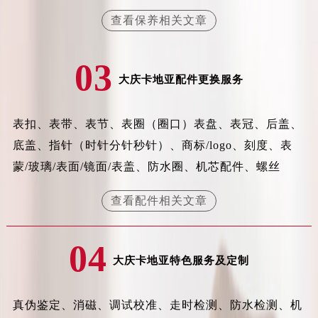
北京市东城区东长安街1号王府井东方广场W3座6层602室卡地亚售后服务中心（需提前预约）
查看保养相关文章
河北省保定市竞秀区朝阳北大街北国先天下卡地亚售后服务中心（需提前预约）
内蒙古自治区阿拉善盟市左旗土尔扈特大街卡地亚售后服务中心（需提前预约）
03
内蒙古自治区巴彦淖尔市临河区新华街卡地亚售后服务中心（需提前预约）
大庆卡地亚配件更换服务
内蒙古自治区包头市青山区幸福路甲3号王府井百货名表维修卡地亚售后服务中心（需提前预约）
内蒙古自治区赤峰市红山区哈达街卡地亚售后服务中心（需提前预约）
表扣、表带、表节、表圈（圈口）表盘、表冠、后盖、
内蒙古自治区鄂尔多斯市东胜区伊金霍洛街卡地亚售后服务中心（需提前预约）
底盖、指针（时针分针秒针）、商标/logo、刻度、表
内蒙古自治区呼伦贝尔市海拉尔区中央街卡地亚售后服务中心（需提前预约）
蒙/玻璃/表面/镜面/表盖、防水圈、机芯配件、螺丝
内蒙古自治区通辽市科尔沁区明仁大街卡地亚售后服务中心（需提前预约）
内蒙古自治区乌海市海勃湾区人民南路卡地亚售后服务中心（需提前预约）
查看配件相关文章
内蒙古自治区乌兰察布市集宁区恩和大街卡地亚售后服务中心（需提前预约）
内蒙古自治区锡林郭勒盟市锡林浩特市光明街与额尔敦路交叉口卡地亚售后服务中心（需提前预约）
04
内蒙古自治区兴安盟市乌兰浩特市兴安大街卡地亚售后服务中心（需提前预约）
大庆卡地亚特色服务及定制
山西省大同市平城区迎宾街卡地亚售后服务中心（需提前预约）
山西省晋城市城区黄华街卡地亚售后服务中心（需提前预约）
真伪鉴定、消磁、调试校准、走时检测、防水检测、机
山西省晋中市榆次区顺城街卡地亚售后服务中心（需提前预约）