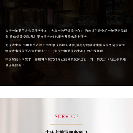
黑龙江省鸡西市鸡冠区红军路卡地亚售后服务中心（需提前预约）
黑龙江省佳木斯市向阳区长安路卡地亚售后服务中心（需提前预约）
黑龙江省牡丹江市东安区太平路卡地亚售后服务中心（需提前预约）
黑龙江省七台河市桃山区大同街卡地亚售后服务中心（需提前预约）
大庆卡地亚手表售后服务中心（大庆卡地亚保养中心）,为您提供最全的卡地亚维修服
务/维修保养项目/配件更换服务/特色服务及需求定制服务
黑龙江省齐齐哈尔市龙沙区龙华路卡地亚售后服务中心（需提前预约）
为保障中国·卡地亚手表用户的维修保养服务体验,请将您的故障类型或服务需求发送
黑龙江省双鸭山市尖山区新兴大街卡地亚售后服务中心（需提前预约）
给大庆卡地亚手表售后服务中心（大庆卡地亚保养中心）的在线客服
黑龙江省绥化市北林区新华街与康庄路交叉口卡地亚售后服务中心（需提前预约）
根据您的不同需求，客服将为您安排专业的修表技师进行一对一的大庆卡地亚手表维
黑龙江省伊春市伊美区通河路卡地亚售后服务中心（需提前预约）
修诊断服务！
吉林省白城市洮北区明仁南街卡地亚售后服务中心（需提前预约）
吉林省白山市浑江区浑江大街卡地亚售后服务中心（需提前预约）
吉林省吉林市船营区河南街卡地亚售后服务中心（需提前预约）
吉林省辽源市龙山区人民大街卡地亚售后服务中心（需提前预约）
吉林省梅河口市新华街道梅河大街卡地亚售后服务中心（需提前预约）
吉林省四平市铁东区紫气大路与南九经街交汇处卡地亚售后服务中心（需提前预约）
SERVICE
吉林省松原市宁江区五环大街卡地亚售后服务中心（需提前预约）
吉林省通化市东昌区环通乡江南大街卡地亚售后服务中心（需提前预约）
大庆卡地亚服务项目