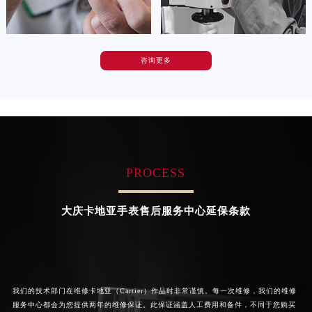
广东省深圳市罗湖区深南东路5001号华润大厦17层1701室卡地亚售后服务中心（需提前预约）
广东省阳江市江城区东风一路卡地亚售后服务中心（需提前预约）
广东省云浮市云城区金山路卡地亚售后服务中心（需提前预约）
咨询更多
广东省湛江市赤坎区观海北路卡地亚售后服务中心（需提前预约）
卡罗琳·卡桑德拉
辛迪·克莱门特
资深卡地亚技师
资深卡地亚技师
广东省肇庆市端州区信安大道与砚都大道交汇处卡地亚售后服务中心（需提前预约）
是卡地亚手表售后服务中心
是卡地亚手表售后服务中心
广西壮族自治区百色市右江区中山二路卡地亚售后服务中心（需提前预约）
(卡地亚保养中心)
(卡地亚保养中心)
的高级技师之一
的高级技师之一
广西壮族自治区北海市海城区北京路卡地亚售后服务中心（需提前预约）
Chengdu Cartier Maintain center
Beijing Cartier Maintain center
广西壮族自治区崇左市江州区石景林街道友谊大道与丽川路交汇处卡地亚售后服务中心（需提前预约）
广西壮族自治区防城港市港口区金花茶大道卡地亚售后服务中心（需提前预约）
PROCESS


成都卡地亚维修
北京卡地亚手表售后服务中心
广西壮族自治区贵港市港北区港城街道布山大道与仙衣路交叉口卡地亚售后服务中心（需提前预约）
广西壮族自治区桂林市秀峰区红岭路卡地亚售后服务中心（需提前预约）
大庆卡地亚手表售后服务中心延保条款
广西壮族自治区河池市金城江区金城江街道朝阳路卡地亚售后服务中心（需提前预约）
广西壮族自治区贺州市八步区城东街道灵峰南路卡地亚售后服务中心（需提前预约）
广西壮族自治区来宾市兴宾区桂中大道卡地亚售后服务中心（需提前预约）
广西壮族自治区柳州市城中区中山中路卡地亚售后服务中心（需提前预约）
我们的技术部门在维修卡地亚（Cartier）作品时非常谨慎。每一次维修，我们的维修
广西壮族自治区钦州市钦南区金海湾东大街卡地亚售后服务中心（需提前预约）
服务中心都会为您提供两年的维修保证。此保证涵盖人工费用和备件，不同于您购买