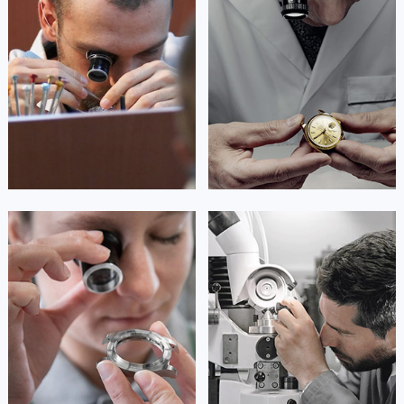
澳门特别行政区望德堂区塔石广场卡地亚售后服务中心（需提前预约）
是卡地亚手表售后服务中心
是卡地亚手表售后服务中心
(卡地亚保养中心)
(卡地亚保养中心)
福建省福州市鼓楼区五四路128-1号恒力城写字楼15层03室卡地亚售后服务中心（需提前预约）
的高级技师之一
的高级技师之一
Guangzhou Cartier Maintain center
Shenzhen Cartier Maintain center
福建省厦门市思明区湖滨东路95号万象城华润大厦B座11层1104室卡地亚售后服务中心（需提前预约）
广东省潮州市潮安区新风路与潮汕路交汇处卡地亚售后服务中心（需提前预约）
广东省广州市天河区天河路230号万菱汇国际中心A塔7层704室卡地亚售后服务中心（需提前预约）


广州卡地亚维修
深圳卡地亚维修
广东省广州市越秀区环市东路371-375号世界贸易中心大厦南塔15层1507室卡地亚售后服务中心（需提前预约）
广东省河源市源城区越王大道卡地亚售后服务中心（需提前预约）
广东省惠州市惠城区江北文昌一路7号华贸大厦1座30层3005室卡地亚售后服务中心（需提前预约）
广东省江门市蓬江区广场西路卡地亚售后服务中心（需提前预约）
安尼塔·阿普里尔
贝亚特·布兰奇
广东省揭阳市榕城进贤门步行街卡地亚售后服务中心（需提前预约）
资深卡地亚技师
资深卡地亚技师
广东省茂名市电白区水东街道迎宾大道卡地亚售后服务中心（需提前预约）
是卡地亚手表售后服务中心
是卡地亚手表售后服务中心
(卡地亚保养中心)
(卡地亚保养中心)
广东省梅州市梅江区金燕大道卡地亚售后服务中心（需提前预约）
的高级技师之一
的高级技师之一
广东省清远市清城区湖西路卡地亚售后服务中心（需提前预约）
Tianjin Cartier Maintain center
Nanjing Cartier Maintain center
广东省汕头市龙湖区长平路卡地亚售后服务中心（需提前预约）
广东省汕尾市城区香洲街道园林社区翠园街卡地亚售后服务中心（需提前预约）


天津卡地亚维修
上海卡地亚维修
广东省韶关市武江区芙蓉新区与老城中心交汇处卡地亚售后服务中心（需提前预约）