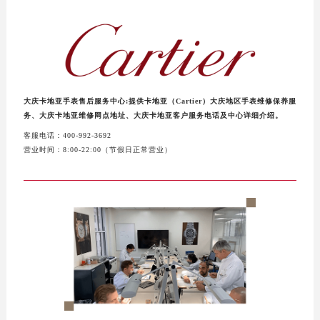
杭州市上城区钱江路1366号华润大厦写字楼A座5层503-5室（需提前预约）
金华市金东区东市南街777号金华万达广场写字楼4号楼22层2209室（需提前预约）
绍兴市越城区胜利东路379号世茂天际中心写字楼8层805室（需提前预约）
嘉兴市南湖区广益路705号嘉兴世界贸易中心写字楼A座13层1304室（需提前预约）
南昌市红谷滩新区红谷中大道998号绿地双子塔（中央广场）A1座办公楼14层07室（需提前预约）
大庆卡地亚手表售后服务中心:提供卡地亚（Cartier）大庆地区手表维修保养服
济南市历下区经十路11111号华润中心写字楼（万象城）15层1508室（需提前预约）
务、大庆卡地亚维修网点地址、大庆卡地亚客户服务电话及中心详细介绍。
广州市天河区天河路230号万菱汇国际中心写字楼A塔7层704室（需提前预约）
客服电话：400-992-3692
广州市越秀区环市东路371-375号世界贸易中心大厦南塔写字楼15层07室（需提前预约）
营业时间：8:00-22:00（节假日正常营业）
深圳市罗湖区深南东路5001号华润大厦写字楼17层1701室（需提前预约）
惠州市惠城区江北文昌一路7号华贸大厦写字楼1座30层05室（需提前预约）
厦门市思明区湖滨东路95号华润大厦写字楼B座11层1104室（需提前预约）
福州市鼓楼区五四路128-1号恒力城写字楼15层03室（需提前预约）
成都市锦江区人民东路6号SAC东原中心写字楼24层2406B室（需提前预约）
重庆市江北区观音桥步行街2号融恒时代广场写字楼9层902室（需提前预约）
长沙市芙蓉区定王台街道建湘路393号世茂环球金融中心写字楼（芙蓉广场）10层13室（需提前预约）
郑州市二七区铭功路10号华润大厦写字楼29层2905室（需提前预约）