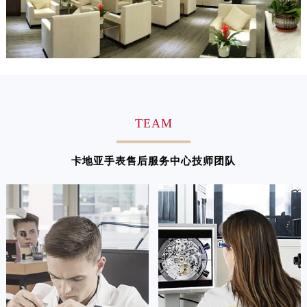
江西省新余市渝水区北湖西路卡地亚售后服务中心（需提前预约）
江西省宜春市袁州区中山中路卡地亚售后服务中心（需提前预约）
江西省鹰潭市月湖区胜利东路卡地亚售后服务中心（需提前预约）
山东省德州市德城区东风中路卡地亚售后服务中心（需提前预约）
山东省东营市东营区济南路卡地亚售后服务中心（需提前预约）
山东省济南市历下区经十路11111号华润中心写字楼（万象城）15层1508室卡地亚售后服务中心（需提前预约）
TEAM
山东省济宁市任城区太白楼路卡地亚售后服务中心（需提前预约）
山东省莱芜市文化南路8号银座商城名表维修一楼名表维修卡地亚售后服务中心（需提前预约）
卡地亚手表售后服务中心技师团队
山东省临沂市兰山区解放路卡地亚售后服务中心（需提前预约）
山东省日照市东港区烟台路卡地亚售后服务中心（需提前预约）
山东省泰安市泰山区财源街道泰山大街卡地亚售后服务中心（需提前预约）
山东省威海市环翠区新威海路89号振华商厦一楼名表维修卡地亚售后服务中心（需提前预约）
山东省潍坊市奎文区东风东街卡地亚售后服务中心（需提前预约）
山东省枣庄市滕州市北辛路与善国路交叉口卡地亚售后服务中心（需提前预约）
山东省淄博市张店区金晶大道卡地亚售后服务中心（需提前预约）
上海市黄浦区南京东路299号宏伊国际广场写字楼8层806室卡地亚售后服务中心（需提前预约）