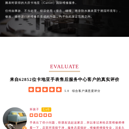
腕表时获得的大庆卡地亚（Cartier）国际维修服务。
广西壮族自治区梧州市万秀区龙湖镇高旺路卡地亚售后服务中心（需提前预约）
任何由事故、不当处理、错误使用（撞击、碰撞、将非防水腕表置于潮湿环境等）、
广西壮族自治区玉林市玉州区金玉路卡地亚售后服务中心（需提前预约）
修改、操作进行的维修而造成的问题，均不在此保证范围之内。
海南省儋州市儋州市那大镇兰洋北路卡地亚售后服务中心（需提前预约）
海南省东方市八所镇解放西路卡地亚售后服务中心（需提前预约）
海南省琼海市嘉积镇东风路卡地亚售后服务中心（需提前预约）
海南省三沙市西沙区西沙群岛永兴岛北京路卡地亚售后服务中心（需提前预约）
海南省三亚市吉阳区迎宾路卡地亚售后服务中心（需提前预约）
海南省万宁市万城镇解放路卡地亚售后服务中心（需提前预约）
EVALUATE
海南省文昌市文城镇教育东路卡地亚售后服务中心（需提前预约）
海南省五指山市通什镇三月三大道卡地亚售后服务中心（需提前预约）
62852
来自
位卡地亚手表售后服务中心客户的真实评价
香港特别行政区尖沙咀区油尖旺区广东道卡地亚售后服务中心（需提前预约）





5.0
综合客户满意度评分
香港特别行政区金钟区中西区金钟道卡地亚售后服务中心（需提前预约）
香港特别行政区九龙区油尖旺区弥敦道卡地亚售后服务中心（需提前预约）
香港特别行政区铜锣湾区湾仔区轩尼诗道卡地亚售后服务中心（需提前预约）
Lv6
坏孩子





河南省安阳市文峰区解放大道卡地亚售后服务中心（需提前预约）
手表出了些小问题，听朋友说起这家店，所以拿过来给店里维修师傅
河南省鹤壁市淇滨区九州路卡地亚售后服务中心（需提前预约）
看一下，店里环境很干净，服务态度很好，维修师傅很专业，没多久