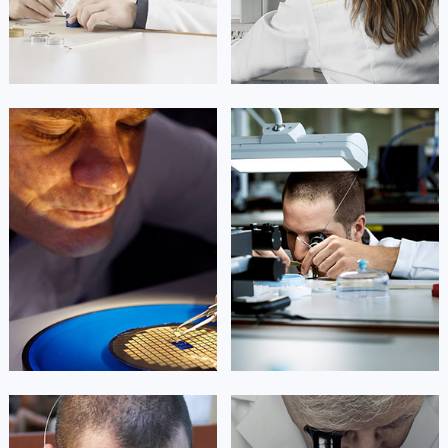
上海市徐汇区虹桥路3号港汇中心2座37层3705室卡地亚售后服务中心（需提前预约）
浙江省杭州市上城区钱江路1366号华润大厦A座5层503-5室卡地亚售后服务中心（需提前预约）
浙江省湖州市吴兴区劳动路卡地亚售后服务中心（需提前预约）
浙江省嘉兴市南湖区广益路705号嘉兴世界贸易中心A座13层1304室卡地亚售后服务中心（需提前预约）
浙江省金华市金东区东市南街777号金华万达广场4号楼22楼2209室卡地亚售后服务中心（需提前预约）
凯罗尔·切尔西
达芙妮·克劳迪娅
浙江省丽水市莲都区解放街卡地亚售后服务中心（需提前预约）
资深卡地亚技师
资深卡地亚技师
是卡地亚手表售后服务中心
是卡地亚手表售后服务中心
浙江省宁波市江北区大闸南路500号来福士广场办公楼20层2009室卡地亚售后服务中心（需提前预约）
(卡地亚保养中心)
(卡地亚保养中心)
的高级技师之一
的高级技师之一
浙江省衢州市柯城区上街卡地亚售后服务中心（需提前预约）
Beijing Cartier Maintain center
Shanghai Cartier Maintain center
浙江省绍兴市越城区胜利东路379号世茂天际中心写字楼8层805室卡地亚售后服务中心（需提前预约）
浙江省舟山市定海区解放东路卡地亚售后服务中心（需提前预约）
澳门特别行政区大堂区议事亭前地（新马路）卡地亚售后服务中心（需提前预约）


北京卡地亚维修
上海卡地亚维修
澳门特别行政区风顺堂区南湾大马路卡地亚售后服务中心（需提前预约）
澳门特别行政区花地玛堂区关闸广场卡地亚售后服务中心（需提前预约）
澳门特别行政区花王堂区大三巴商圈卡地亚售后服务中心（需提前预约）
澳门特别行政区嘉模堂区官也街卡地亚售后服务中心（需提前预约）
艾德琳·亚历桑德拉
艾莉森·安吉莉亚
澳门省路氹城市金光大道卡地亚售后服务中心（需提前预约）
资深卡地亚技师
资深卡地亚技师