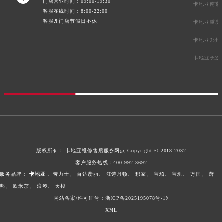
门店营业时间：09:00-19:30
卡地亚南京
青海省黄南藏族自治州同仁市德合隆路卡地亚售后服务中心（需提前预约）
客服在线时间：8:00-22:00
青海省西宁市城西区海湖新区西关大道卡地亚售后服务中心（需提前预约）
客服及门店节假日不休
卡地亚重庆
青海省玉树藏族自治州结古镇胜利路卡地亚售后服务中心（需提前预约）
卡地亚郑州
陕西省安康市汉滨区金州路卡地亚售后服务中心（需提前预约）
卡地亚长沙
陕西省宝鸡市渭滨区经二路卡地亚售后服务中心（需提前预约）
陕西省汉中市汉台区北大街卡地亚售后服务中心（需提前预约）
陕西省商洛市商州区州城街卡地亚售后服务中心（需提前预约）
陕西省铜川市王益区红旗街卡地亚售后服务中心（需提前预约）
陕西省渭南市临渭区东风大街卡地亚售后服务中心（需提前预约）
陕西省咸阳市秦都区沣西新城统一西路与白马河路交汇处卡地亚售后服务中心（需提前预约）
陕西省延安市宝塔区中心街卡地亚售后服务中心（需提前预约）
版权所有：
卡地亚维修售后服务网点
Copyright © 2018-2032
陕西省榆林市榆阳区长兴路卡地亚售后服务中心（需提前预约）
客户服务热线：
400-992-3692
新疆维吾尔自治区阿克苏市东大街卡地亚售后服务中心（需提前预约）
服务品牌：
卡地亚
、劳力士、
百达翡丽、
江诗丹顿、
积家、
宝珀、
宝玑、
万国、
萧
邦、
欧米茄、
浪琴、
天梭
新疆维吾尔自治区阿拉尔市胜利大道卡地亚售后服务中心（需提前预约）
网站备案/许可证号：浙ICP备2025195078号-19
新疆维吾尔自治区阿拉山口市友好路卡地亚售后服务中心（需提前预约）
XML
新疆维吾尔自治区阿勒泰市解放路卡地亚售后服务中心（需提前预约）