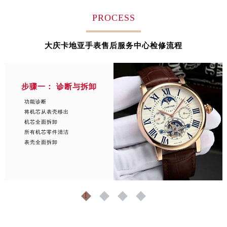
安徽省淮南市田家庵区国庆中路卡地亚售后服务中心（需提前预约）
PROCESS
安徽省黄山市屯溪区黄山西路卡地亚售后服务中心（需提前预约）
安徽省六安市金安区解放中路卡地亚售后服务中心（需提前预约）
大庆卡地亚手表售后服务中心检修流程
安徽省马鞍山市雨山区湖南西路卡地亚售后服务中心（需提前预约）
安徽省宿州市埇桥区人民中路卡地亚售后服务中心（需提前预约）
安徽省铜陵市铜官区石城大道卡地亚售后服务中心（需提前预约）
步骤一： 诊断与拆卸
安徽省芜湖市镜湖区中山路步行街卡地亚售后服务中心（需提前预约）
功能诊断
安徽省宣城市宣州区叠嶂西路卡地亚售后服务中心（需提前预约）
将机芯从表壳移出
福建省龙岩市新罗区九一南路卡地亚售后服务中心（需提前预约）
机芯全面拆卸
所有机芯零件清洁
福建省南平市建阳区人民西路卡地亚售后服务中心（需提前预约）
表壳全面拆卸
福建省宁德市蕉城区天湖东路卡地亚售后服务中心（需提前预约）
福建省莆田市城厢区霞林街道荔华东大道卡地亚售后服务中心（需提前预约）
福建省三明市三元区东乾二路卡地亚售后服务中心（需提前预约）
福建省漳州市龙文区步港路卡地亚售后服务中心（需提前预约）
1
2
3
4
江苏省常州市新北区龙锦路1590号现代传媒中心5号楼10层1008室卡地亚售后服务中心（需提前预约）
江苏省淮安市清江浦区淮海北路卡地亚售后服务中心（需提前预约）