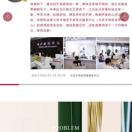
河南省济源市沁园街道济水大道卡地亚售后服务中心（需提前预约）
就修好了，修完的手表跟新的一样，整体还是很不错的。很久没戴皮
带都裂开了，本来以为只能去王府井了，之后在点评看到这边有一
河南省焦作市解放区解放路卡地亚售后服务中心（需提前预约）
家，停车方便，比较好找，网友评价还不错，抱着怀疑的心态过来


的，没想到这家大庆卡地亚手表售后服务中心（大庆卡地亚保养中
河南省开封市鼓楼区中山路卡地亚售后服务中心（需提前预约）
心）的师傅是很专业的，很快更换完毕，还给免费清理了一下凹槽灰
河南省洛阳市西工区中州中路与解放路交叉口卡地亚售后服务中心（需提前预约）
尘。推荐这家!
河南省漯河市源汇区交通路卡地亚售后服务中心（需提前预约）
河南省南阳市宛城区范蠡东路与南都路交叉口卡地亚售后服务中心（需提前预约）
河南省平顶山市卫东区建设路卡地亚售后服务中心（需提前预约）
河南省濮阳市大华龙区开州路绿城路交叉口卡地亚售后服务中心（需提前预约）
河南省三门峡市湖滨区和平路卡地亚售后服务中心（需提前预约）
2020-07-14 18:50
更新于
大庆卡地亚维修服务中心
河南省商丘市梁园区神火大道卡地亚售后服务中心（需提前预约）
河南省新乡市红旗区人民路卡地亚售后服务中心（需提前预约）
河南省信阳市浉河区东方红大道卡地亚售后服务中心（需提前预约）
河南省许昌市魏都区建安大道与八龙路交叉口卡地亚售后服务中心（需提前预约）
河南省郑州市二七区民主路10号华润大厦29层2905室卡地亚售后服务中心（需提前预约）
河南省周口市川汇区七一路卡地亚售后服务中心（需提前预约）
PROBLEM
河南省驻马店市驿城区乐山大道与置地大道交叉口卡地亚售后服务中心（需提前预约）