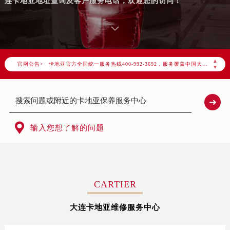
连卡地亚地址查询及客户服务电话，欢迎您的访问！
2026年8月卡地亚中国区售后服务网络优化升级公告
2026年8月卡地亚全国官方售后客户服务热线：400-992-3692
▲
官网公告>
卡地亚官方全国统一服务热线400-992-3692，服务覆盖中国大陆、香港、澳门、台湾全部区域（非大陆需加拨“+86”）
▼
2026年8月卡地亚售后服务中心最新网点地址：
北京市朝阳区建国门外大街甲6号华熙国际中心写字楼D座11层1102室（北京总部）（需提前预约）
北京市东城区东长安街1号东方广场写字楼W3座6层602室（需提前预约）
天津市和平区赤峰道136号天津国际金融中心写字楼26层2603室（需提前预约）

输入您想了解的问题
上海市徐汇区虹桥路3号港汇中心写字楼2座37层3705室（需提前预约）
上海市黄浦区南京东路299号宏伊国际广场写字楼8层806室（需提前预约）
南京市秦淮区中山南路1号（新街口）南京中心写字楼22层C1-1室（需提前预约）
常州市新北区龙锦路1590号现代传媒中心写字楼5号楼10层1008室（需提前预约）
CARTIER
徐州市鼓楼区淮海东路29号苏宁广场IFC国际金融中心写字楼35层3508室（需提前预约）
大连卡地亚维修服务中心
扬州市邗江区国展路29号星耀天地写字楼1号楼18层1803室（需提前预约）
盐城市盐都区世纪大道5号盐城金融城写字楼1号楼16层1604室（需提前预约）