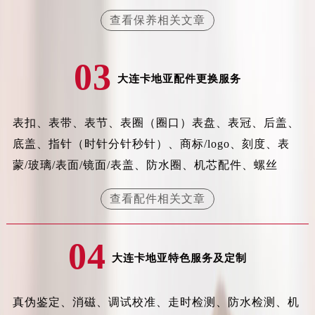
辽宁省沈阳市沈河区中街路83号亨得利名表维修授权店1楼卡地亚售后服务中心（需提前预约）
查看保养相关文章
北京市朝阳区建国门外大街甲6号华熙国际中心D座11层1102室卡地亚售后服务中心（北京总部）（需提前预约）
北京市东城区东长安街1号王府井东方广场W3座6层602室卡地亚售后服务中心（需提前预约）
03
河北省保定市竞秀区朝阳北大街北国先天下卡地亚售后服务中心（需提前预约）
大连卡地亚配件更换服务
内蒙古自治区阿拉善盟市左旗土尔扈特大街卡地亚售后服务中心（需提前预约）
内蒙古自治区巴彦淖尔市临河区新华街卡地亚售后服务中心（需提前预约）
表扣、表带、表节、表圈（圈口）表盘、表冠、后盖、
内蒙古自治区包头市青山区幸福路甲3号王府井百货名表维修卡地亚售后服务中心（需提前预约）
底盖、指针（时针分针秒针）、商标/logo、刻度、表
内蒙古自治区赤峰市红山区哈达街卡地亚售后服务中心（需提前预约）
蒙/玻璃/表面/镜面/表盖、防水圈、机芯配件、螺丝
内蒙古自治区鄂尔多斯市东胜区伊金霍洛街卡地亚售后服务中心（需提前预约）
内蒙古自治区呼伦贝尔市海拉尔区中央街卡地亚售后服务中心（需提前预约）
查看配件相关文章
内蒙古自治区通辽市科尔沁区明仁大街卡地亚售后服务中心（需提前预约）
内蒙古自治区乌海市海勃湾区人民南路卡地亚售后服务中心（需提前预约）
04
内蒙古自治区乌兰察布市集宁区恩和大街卡地亚售后服务中心（需提前预约）
大连卡地亚特色服务及定制
内蒙古自治区锡林郭勒盟市锡林浩特市光明街与额尔敦路交叉口卡地亚售后服务中心（需提前预约）
内蒙古自治区兴安盟市乌兰浩特市兴安大街卡地亚售后服务中心（需提前预约）
真伪鉴定、消磁、调试校准、走时检测、防水检测、机
山西省大同市平城区迎宾街卡地亚售后服务中心（需提前预约）