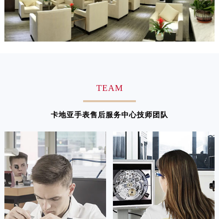
江西省萍乡市安源区萍安北大道与康庄路交叉口卡地亚售后服务中心（需提前预约）
江西省上饶市信州区滨江西路卡地亚售后服务中心（需提前预约）
江西省新余市渝水区北湖西路卡地亚售后服务中心（需提前预约）
江西省宜春市袁州区中山中路卡地亚售后服务中心（需提前预约）
江西省鹰潭市月湖区胜利东路卡地亚售后服务中心（需提前预约）
山东省德州市德城区东风中路卡地亚售后服务中心（需提前预约）
TEAM
山东省东营市东营区济南路卡地亚售后服务中心（需提前预约）
山东省济南市历下区经十路11111号华润中心写字楼（万象城）15层1508室卡地亚售后服务中心（需提前预约）
卡地亚手表售后服务中心技师团队
山东省济宁市任城区太白楼路卡地亚售后服务中心（需提前预约）
山东省莱芜市文化南路8号银座商城名表维修一楼名表维修卡地亚售后服务中心（需提前预约）
山东省临沂市兰山区解放路卡地亚售后服务中心（需提前预约）
山东省日照市东港区烟台路卡地亚售后服务中心（需提前预约）
山东省泰安市泰山区财源街道泰山大街卡地亚售后服务中心（需提前预约）
山东省威海市环翠区新威海路89号振华商厦一楼名表维修卡地亚售后服务中心（需提前预约）
山东省潍坊市奎文区东风东街卡地亚售后服务中心（需提前预约）
山东省枣庄市滕州市北辛路与善国路交叉口卡地亚售后服务中心（需提前预约）