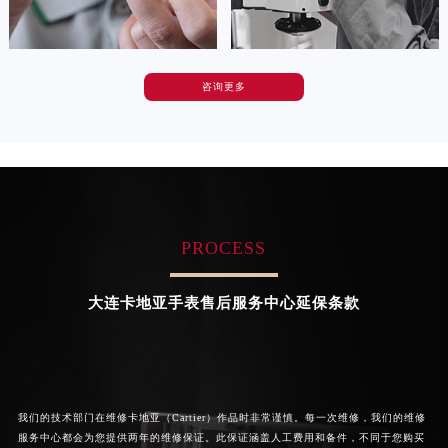
广东省汕尾市城区香洲街道园林社区翠园街卡地亚售后服务中心（需提前预约）
广东省韶关市武江区芙蓉新区与老城中心交汇处卡地亚售后服务中心（需提前预约）
广东省深圳市罗湖区深南东路5001号华润大厦17层1701室卡地亚售后服务中心（需提前预约）
咨询更多
广东省阳江市江城区东风一路卡地亚售后服务中心（需提前预约）
卡罗琳·卡桑德拉
辛迪·克莱门特
资深卡地亚技师
资深卡地亚技师
广东省云浮市云城区金山路卡地亚售后服务中心（需提前预约）
是卡地亚手表售后服务中心
是卡地亚手表售后服务中心
广东省湛江市赤坎区观海北路卡地亚售后服务中心（需提前预约）
(卡地亚保养中心)
(卡地亚保养中心)
的高级技师之一
的高级技师之一
广东省肇庆市端州区信安大道与砚都大道交汇处卡地亚售后服务中心（需提前预约）
Chengdu Cartier Maintain center
Beijing Cartier Maintain center
广西壮族自治区百色市右江区中山二路卡地亚售后服务中心（需提前预约）
广西壮族自治区北海市海城区北京路卡地亚售后服务中心（需提前预约）
PROCESS


成都卡地亚维修
北京卡地亚手表售后服务中心
广西壮族自治区崇左市江州区石景林街道友谊大道与丽川路交汇处卡地亚售后服务中心（需提前预约）
广西壮族自治区防城港市港口区金花茶大道卡地亚售后服务中心（需提前预约）
大连卡地亚手表售后服务中心延保条款
广西壮族自治区贵港市港北区港城街道布山大道与仙衣路交叉口卡地亚售后服务中心（需提前预约）
广西壮族自治区桂林市秀峰区红岭路卡地亚售后服务中心（需提前预约）
广西壮族自治区河池市金城江区金城江街道朝阳路卡地亚售后服务中心（需提前预约）
广西壮族自治区贺州市八步区城东街道灵峰南路卡地亚售后服务中心（需提前预约）
我们的技术部门在维修卡地亚（Cartier）作品时非常谨慎。每一次维修，我们的维修
广西壮族自治区来宾市兴宾区桂中大道卡地亚售后服务中心（需提前预约）
服务中心都会为您提供两年的维修保证。此保证涵盖人工费用和备件，不同于您购买