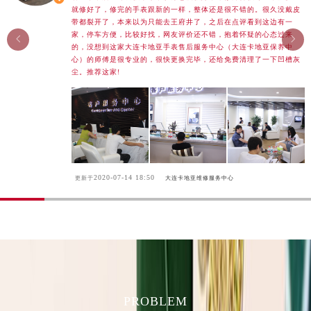
河南省安阳市文峰区解放大道卡地亚售后服务中心（需提前预约）
就修好了，修完的手表跟新的一样，整体还是很不错的。很久没戴皮
带都裂开了，本来以为只能去王府井了，之后在点评看到这边有一
河南省鹤壁市淇滨区九州路卡地亚售后服务中心（需提前预约）
家，停车方便，比较好找，网友评价还不错，抱着怀疑的心态过来


的，没想到这家大连卡地亚手表售后服务中心（大连卡地亚保养中
河南省济源市沁园街道济水大道卡地亚售后服务中心（需提前预约）
心）的师傅是很专业的，很快更换完毕，还给免费清理了一下凹槽灰
河南省焦作市解放区解放路卡地亚售后服务中心（需提前预约）
尘。推荐这家!
河南省开封市鼓楼区中山路卡地亚售后服务中心（需提前预约）
河南省洛阳市西工区中州中路与解放路交叉口卡地亚售后服务中心（需提前预约）
河南省漯河市源汇区交通路卡地亚售后服务中心（需提前预约）
河南省南阳市宛城区范蠡东路与南都路交叉口卡地亚售后服务中心（需提前预约）
河南省平顶山市卫东区建设路卡地亚售后服务中心（需提前预约）
2020-07-14 18:50
更新于
大连卡地亚维修服务中心
河南省濮阳市大华龙区开州路绿城路交叉口卡地亚售后服务中心（需提前预约）
河南省三门峡市湖滨区和平路卡地亚售后服务中心（需提前预约）
河南省商丘市梁园区神火大道卡地亚售后服务中心（需提前预约）
河南省新乡市红旗区人民路卡地亚售后服务中心（需提前预约）
河南省信阳市浉河区东方红大道卡地亚售后服务中心（需提前预约）
河南省许昌市魏都区建安大道与八龙路交叉口卡地亚售后服务中心（需提前预约）
PROBLEM
河南省郑州市二七区民主路10号华润大厦29层2905室卡地亚售后服务中心（需提前预约）