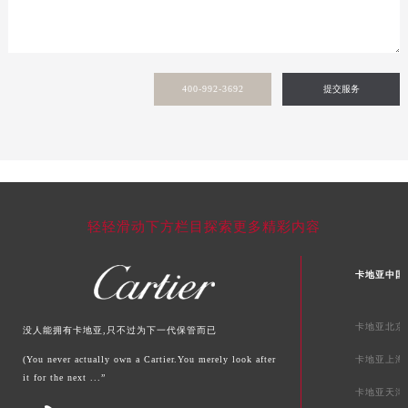
甘肃省酒泉市肃州区西大街卡地亚售后服务中心（需提前预约）
甘肃省临夏市城南街道团结路卡地亚售后服务中心（需提前预约）
甘肃省陇南市武都区人民路卡地亚售后服务中心（需提前预约）
甘肃省平凉市崆峒区西大街卡地亚售后服务中心（需提前预约）
400-992-3692
提交服务
甘肃省庆阳市西峰区南大街卡地亚售后服务中心（需提前预约）
甘肃省天水市秦州区民主路卡地亚售后服务中心（需提前预约）
甘肃省武威市凉州区迎宾路卡地亚售后服务中心（需提前预约）
甘肃省张掖市甘州区民乐北路卡地亚售后服务中心（需提前预约）
宁夏回族自治区固原市原州区文化街卡地亚售后服务中心（需提前预约）
轻轻滑动下方栏目探索更多精彩内容
宁夏回族自治区石嘴山市大武口区贺兰山路卡地亚售后服务中心（需提前预约）
宁夏回族自治区吴忠市利通区开元大道卡地亚售后服务中心（需提前预约）
卡地亚中国
宁夏回族自治区银川市兴庆区新华东路97号新百中心C馆一层C1-18号商铺卡地亚售后服务中心（需提前预约）
宁夏回族自治区中卫市沙坡头区鼓楼东街卡地亚售后服务中心（需提前预约）
卡地亚北京
没人能拥有卡地亚,只不过为下一代保管而已
青海省果洛藏族自治州玛沁县团结路卡地亚售后服务中心（需提前预约）
(You never actually own a Cartier.You merely look after
卡地亚上海
青海省海北藏族自治州海晏县将军路卡地亚售后服务中心（需提前预约）
it for the next ...”
卡地亚天津
青海省海东市乐都区滨河路卡地亚售后服务中心（需提前预约）