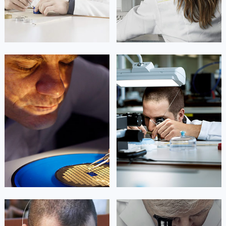
山东省淄博市张店区金晶大道卡地亚售后服务中心（需提前预约）
上海市黄浦区南京东路299号宏伊国际广场写字楼8层806室卡地亚售后服务中心（需提前预约）
上海市徐汇区虹桥路3号港汇中心2座37层3705室卡地亚售后服务中心（需提前预约）
浙江省杭州市上城区钱江路1366号华润大厦A座5层503-5室卡地亚售后服务中心（需提前预约）
浙江省湖州市吴兴区劳动路卡地亚售后服务中心（需提前预约）
凯罗尔·切尔西
达芙妮·克劳迪娅
浙江省嘉兴市南湖区广益路705号嘉兴世界贸易中心A座13层1304室卡地亚售后服务中心（需提前预约）
资深卡地亚技师
资深卡地亚技师
是卡地亚手表售后服务中心
是卡地亚手表售后服务中心
浙江省金华市金东区东市南街777号金华万达广场4号楼22楼2209室卡地亚售后服务中心（需提前预约）
(卡地亚保养中心)
(卡地亚保养中心)
的高级技师之一
的高级技师之一
浙江省丽水市莲都区解放街卡地亚售后服务中心（需提前预约）
Beijing Cartier Maintain center
Shanghai Cartier Maintain center
浙江省宁波市江北区大闸南路500号来福士广场办公楼20层2009室卡地亚售后服务中心（需提前预约）
浙江省衢州市柯城区上街卡地亚售后服务中心（需提前预约）
浙江省绍兴市越城区胜利东路379号世茂天际中心写字楼8层805室卡地亚售后服务中心（需提前预约）


北京卡地亚维修
上海卡地亚维修
浙江省舟山市定海区解放东路卡地亚售后服务中心（需提前预约）
澳门特别行政区大堂区议事亭前地（新马路）卡地亚售后服务中心（需提前预约）
澳门特别行政区风顺堂区南湾大马路卡地亚售后服务中心（需提前预约）
澳门特别行政区花地玛堂区关闸广场卡地亚售后服务中心（需提前预约）
艾德琳·亚历桑德拉
艾莉森·安吉莉亚
澳门特别行政区花王堂区大三巴商圈卡地亚售后服务中心（需提前预约）
资深卡地亚技师
资深卡地亚技师