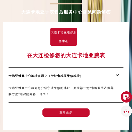
河南省周口市川汇区七一路卡地亚售后服务中心（需提前预约）
大连卡地亚手表售后服务中心常见问题解答
河南省驻马店市驿城区乐山大道与置地大道交叉口卡地亚售后服务中心（需提前预约）
湖北省鄂州市鄂城区文星大道卡地亚售后服务中心（需提前预约）
湖北省黄冈市黄州区赤壁大道卡地亚售后服务中心（需提前预约）
大连卡地亚维修服
湖北省黄石市黄石港区武汉路卡地亚售后服务中心（需提前预约）
务中心
湖北省荆门市东宝中天街步行街卡地亚售后服务中心（需提前预约）
湖北省荆州市荆州区荆中路卡地亚售后服务中心（需提前预约）
在大连检修您的大连卡地亚腕表
湖北省十堰市茅箭区人民北路卡地亚售后服务中心（需提前预约）
湖北省随州市曾都区青年路卡地亚售后服务中心（需提前预约）
卡地亚维修中心地址在哪？（宁波卡地亚维修地址）
湖北省咸宁市咸安区长安大道卡地亚售后服务中心（需提前预约）
湖北省襄阳市樊城区长虹路与人民路交叉口卡地亚售后服务中心（需提前预约）
卡地亚维修中心将为您介绍宁波维修的地址。并推荐一篇“卡地亚手表保养
的方法”知识的内容...
详情 >
湖北省孝感市孝南区复兴大道卡地亚售后服务中心（需提前预约）

湖北省宜昌市西陵区夷陵大道与港窑路卡地亚售后服务中心（需提前预约）

湖南省常德市武陵区人民路卡地亚售后服务中心（需提前预约）
查看更多
湖南省郴州市北湖区国庆北路卡地亚售后服务中心（需提前预约）
湖南省衡阳市雁峰区解放路卡地亚售后服务中心（需提前预约）