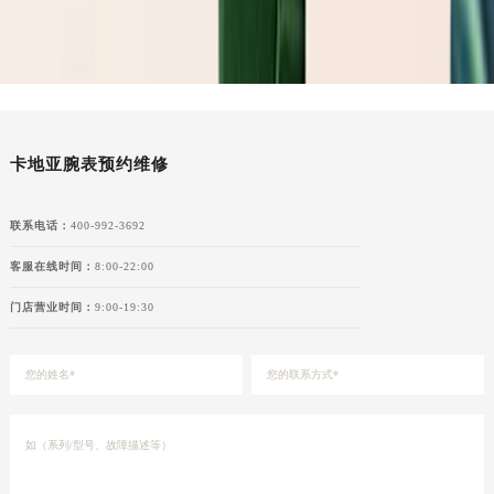
湖南省怀化市鹤城区迎丰中路卡地亚售后服务中心（需提前预约）
湖南省娄底市娄星区长青街卡地亚售后服务中心（需提前预约）
湖南省邵阳市双清区东风路卡地亚售后服务中心（需提前预约）
湖南省湘潭市雨湖区莲城大道卡地亚售后服务中心（需提前预约）
湖南省益阳市赫山区桃花仑路卡地亚售后服务中心（需提前预约）
卡地亚腕表预约维修
湖南省永州市冷水滩区永州大道与中兴路交叉口卡地亚售后服务中心（需提前预约）
湖南省岳阳市岳阳楼区东茅岭路卡地亚售后服务中心（需提前预约）
联系电话：
400-992-3692
湖南省张家界市永定区解放路卡地亚售后服务中心（需提前预约）
湖南省长沙市芙蓉区建湘路393号世茂环球金融中心写字楼10层1013室卡地亚售后服务中心（需提前预约）
客服在线时间：
8:00-22:00
湖南省株洲市芦淞区建设南路卡地亚售后服务中心（需提前预约）
门店营业时间：
9:00-19:30
甘肃省白银市白银区北京路卡地亚售后服务中心（需提前预约）
甘肃省定西市安定区解放路卡地亚售后服务中心（需提前预约）
甘肃省敦煌市沙州镇阳关中路卡地亚售后服务中心（需提前预约）
甘肃省合作市人民街卡地亚售后服务中心（需提前预约）
甘肃省嘉峪关市雄关区新华中路卡地亚售后服务中心（需提前预约）
甘肃省金昌市金川区北京路卡地亚售后服务中心（需提前预约）