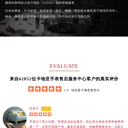
腕表时获得的大连卡地亚（Cartier）国际维修服务。
广西壮族自治区柳州市城中区中山中路卡地亚售后服务中心（需提前预约）
任何由事故、不当处理、错误使用（撞击、碰撞、将非防水腕表置于潮湿环境等）、
广西壮族自治区钦州市钦南区金海湾东大街卡地亚售后服务中心（需提前预约）
修改、操作进行的维修而造成的问题，均不在此保证范围之内。
广西壮族自治区梧州市万秀区龙湖镇高旺路卡地亚售后服务中心（需提前预约）
广西壮族自治区玉林市玉州区金玉路卡地亚售后服务中心（需提前预约）
海南省儋州市儋州市那大镇兰洋北路卡地亚售后服务中心（需提前预约）
海南省东方市八所镇解放西路卡地亚售后服务中心（需提前预约）
海南省琼海市嘉积镇东风路卡地亚售后服务中心（需提前预约）
海南省三沙市西沙区西沙群岛永兴岛北京路卡地亚售后服务中心（需提前预约）
EVALUATE
海南省三亚市吉阳区迎宾路卡地亚售后服务中心（需提前预约）
海南省万宁市万城镇解放路卡地亚售后服务中心（需提前预约）
62852
来自
位卡地亚手表售后服务中心客户的真实评价
海南省文昌市文城镇教育东路卡地亚售后服务中心（需提前预约）





5.0
综合客户满意度评分
海南省五指山市通什镇三月三大道卡地亚售后服务中心（需提前预约）
香港特别行政区尖沙咀区油尖旺区广东道卡地亚售后服务中心（需提前预约）
香港特别行政区金钟区中西区金钟道卡地亚售后服务中心（需提前预约）
Lv6
坏孩子





香港特别行政区九龙区油尖旺区弥敦道卡地亚售后服务中心（需提前预约）
手表出了些小问题，听朋友说起这家店，所以拿过来给店里维修师傅
香港特别行政区铜锣湾区湾仔区轩尼诗道卡地亚售后服务中心（需提前预约）
看一下，店里环境很干净，服务态度很好，维修师傅很专业，没多久