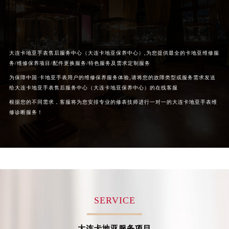
黑龙江省鹤岗市向阳区红军路卡地亚售后服务中心（需提前预约）
黑龙江省黑河市爱辉区中央街卡地亚售后服务中心（需提前预约）
黑龙江省鸡西市鸡冠区红军路卡地亚售后服务中心（需提前预约）
黑龙江省佳木斯市向阳区长安路卡地亚售后服务中心（需提前预约）
大连卡地亚手表售后服务中心（大连卡地亚保养中心）,为您提供最全的卡地亚维修服
务/维修保养项目/配件更换服务/特色服务及需求定制服务
黑龙江省牡丹江市东安区太平路卡地亚售后服务中心（需提前预约）
为保障中国·卡地亚手表用户的维修保养服务体验,请将您的故障类型或服务需求发送
黑龙江省七台河市桃山区大同街卡地亚售后服务中心（需提前预约）
给大连卡地亚手表售后服务中心（大连卡地亚保养中心）的在线客服
黑龙江省齐齐哈尔市龙沙区龙华路卡地亚售后服务中心（需提前预约）
根据您的不同需求，客服将为您安排专业的修表技师进行一对一的大连卡地亚手表维
黑龙江省双鸭山市尖山区新兴大街卡地亚售后服务中心（需提前预约）
修诊断服务！
黑龙江省绥化市北林区新华街与康庄路交叉口卡地亚售后服务中心（需提前预约）
黑龙江省伊春市伊美区通河路卡地亚售后服务中心（需提前预约）
吉林省白城市洮北区明仁南街卡地亚售后服务中心（需提前预约）
吉林省白山市浑江区浑江大街卡地亚售后服务中心（需提前预约）
吉林省吉林市船营区河南街卡地亚售后服务中心（需提前预约）
吉林省辽源市龙山区人民大街卡地亚售后服务中心（需提前预约）
SERVICE
吉林省梅河口市新华街道梅河大街卡地亚售后服务中心（需提前预约）
吉林省四平市铁东区紫气大路与南九经街交汇处卡地亚售后服务中心（需提前预约）
大连卡地亚服务项目