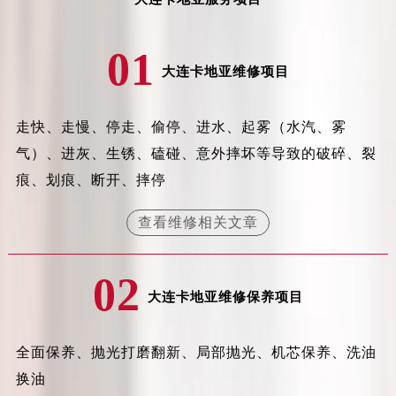
吉林省松原市宁江区五环大街卡地亚售后服务中心（需提前预约）
吉林省通化市东昌区环通乡江南大街卡地亚售后服务中心（需提前预约）
01
吉林省延边市延吉市解放路卡地亚售后服务中心（需提前预约）
大连卡地亚维修项目
辽宁省鞍山市铁东区站前街卡地亚售后服务中心（需提前预约）
辽宁省本溪市平山区胜利路卡地亚售后服务中心（需提前预约）
走快、走慢、停走、偷停、进水、起雾（水汽、雾
辽宁省朝阳市双塔区新华路卡地亚售后服务中心（需提前预约）
气）、进灰、生锈、磕碰、意外摔坏等导致的破碎、裂
辽宁省丹东市振兴区七经街卡地亚售后服务中心（需提前预约）
痕、划痕、断开、摔停
辽宁省抚顺市新抚区东一路卡地亚售后服务中心（需提前预约）
辽宁省阜新市海州区解放大街卡地亚售后服务中心（需提前预约）
查看维修相关文章
辽宁省葫芦岛市连山区中央路卡地亚售后服务中心（需提前预约）
辽宁省锦州市古塔区中央大街卡地亚售后服务中心（需提前预约）
02
辽宁省辽阳市白塔区新运大街卡地亚售后服务中心（需提前预约）
大连卡地亚维修保养项目
辽宁省盘锦市兴隆台区石油大街卡地亚售后服务中心（需提前预约）
辽宁省铁岭市银州区南马路卡地亚售后服务中心（需提前预约）
全面保养、抛光打磨翻新、局部抛光、机芯保养、洗油
辽宁省营口市站前区市府路与渤海大街交叉口卡地亚售后服务中心（需提前预约）
换油
辽宁省沈阳市沈河区中街路137号亨得利名表维修授权店1楼卡地亚售后服务中心（需提前预约）