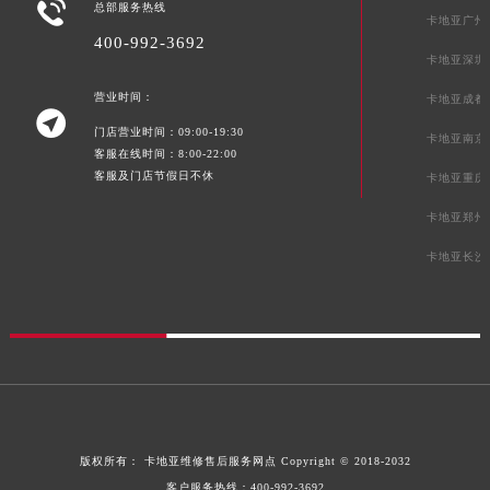

总部服务热线
青海省海南藏族自治州共和县青海湖大街卡地亚售后服务中心（需提前预约）
卡地亚广州
400-992-3692
青海省海西蒙古族藏族自治州德令哈市柴达木路卡地亚售后服务中心（需提前预约）
卡地亚深圳
青海省黄南藏族自治州同仁市德合隆路卡地亚售后服务中心（需提前预约）
营业时间：
卡地亚成都
青海省西宁市城西区海湖新区西关大道卡地亚售后服务中心（需提前预约）

门店营业时间：09:00-19:30
青海省玉树藏族自治州结古镇胜利路卡地亚售后服务中心（需提前预约）
卡地亚南京
客服在线时间：8:00-22:00
陕西省安康市汉滨区金州路卡地亚售后服务中心（需提前预约）
客服及门店节假日不休
卡地亚重庆
陕西省宝鸡市渭滨区经二路卡地亚售后服务中心（需提前预约）
卡地亚郑州
陕西省汉中市汉台区北大街卡地亚售后服务中心（需提前预约）
卡地亚长沙
陕西省商洛市商州区州城街卡地亚售后服务中心（需提前预约）
陕西省铜川市王益区红旗街卡地亚售后服务中心（需提前预约）
陕西省渭南市临渭区东风大街卡地亚售后服务中心（需提前预约）
陕西省咸阳市秦都区沣西新城统一西路与白马河路交汇处卡地亚售后服务中心（需提前预约）
陕西省延安市宝塔区中心街卡地亚售后服务中心（需提前预约）
陕西省榆林市榆阳区长兴路卡地亚售后服务中心（需提前预约）
新疆维吾尔自治区阿克苏市东大街卡地亚售后服务中心（需提前预约）
版权所有：
卡地亚维修售后服务网点
Copyright © 2018-2032
新疆维吾尔自治区阿拉尔市胜利大道卡地亚售后服务中心（需提前预约）
客户服务热线：
400-992-3692