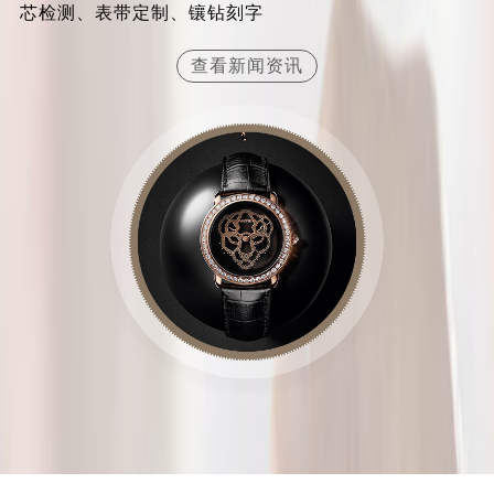
芯检测、表带定制、镶钻刻字
山西省晋城市城区黄华街卡地亚售后服务中心（需提前预约）
山西省晋中市榆次区顺城街卡地亚售后服务中心（需提前预约）
查看新闻资讯
山西省临汾市尧都区解放路卡地亚售后服务中心（需提前预约）
山西省吕梁市离石区永宁中路与建设街交叉口卡地亚售后服务中心（需提前预约）
山西省朔州市朔城区怡西路与鄯阳西街交汇处卡地亚售后服务中心（需提前预约）
山西省忻州市忻府区和平东街与七一南路交叉口卡地亚售后服务中心（需提前预约）
山西省阳泉市郊区平阳东街与新城大道交叉口卡地亚售后服务中心（需提前预约）
山西省运城市盐湖区河东街卡地亚售后服务中心（需提前预约）
山西省长治市潞州区英雄中路卡地亚售后服务中心（需提前预约）
山西省太原市迎泽区迎泽街道解放路15号亨得利名表维修授权店3楼卡地亚售后服务中心（需提前预约）
天津市和平区赤峰道136号天津国际金融中心26层2603室卡地亚售后服务中心（需提前预约）
安徽省安庆市迎江区人民路卡地亚售后服务中心（需提前预约）
安徽省蚌埠市蚌山区淮河路卡地亚售后服务中心（需提前预约）
安徽省亳州市谯城区魏武大道卡地亚售后服务中心（需提前预约）
安徽省池州市贵池区长江路卡地亚售后服务中心（需提前预约）
安徽省滁州市琅琊区南谯北路卡地亚售后服务中心（需提前预约）