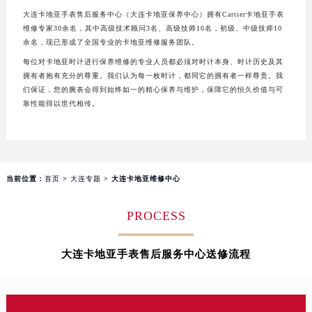
长沙市芙蓉区定王台街道建湘路393号世茂环球金融中心写字楼（芙蓉广场）10层13室（需提前预约）
大连卡地亚手表售后服务中心（大连卡地亚保养中心）拥有Cartier卡地亚手表
郑州市二七区铭功路10号华润大厦写字楼29层2905室（需提前预约）
维修专家30余名，其中高级技术顾问3名、高级技师10名，初级、中级技师10
余名，现已形成了全国专业的卡地亚维修服务团队。
太原市迎泽区解放路15号亨得利名表服务中心（品牌授权店）3层整层（需提前预约）
每位对卡地亚时计进行保养维修的专业人员都必须对时计本身、时计历史及其
沈阳市沈河区中街路137号亨得利名表服务中心（品牌授权店）1层整层（需提前预约）
拥有者抱有充分的尊重。我们认为每一枚时计，都同它的拥有者一样尊贵。我
沈阳市沈河区中街路83号亨得利名表服务中心（品牌授权店）1层整层（需提前预约）
们保证，您的腕表会得到始终如一的精心保养与维护，保障它的恒久价值与可
靠性能得以世代相传。
乌鲁木齐市天山区红山路26号时代广场（CCMALL）C座17层17-B（需提前预约）
温州市鹿城区锦绣路1067号置信广场10层1015室（需提前预约）
哈尔滨市道里区友谊西路600号富力中心T2座写字楼29层03室（需提前预约）
大连市中山区人民路15号国际金融大厦7层G室（需提前预约）
当前位置：
首页
>
大连专题
> 大连卡地亚维修中心
佛山市禅城区季华五路57号万科金融中心C座12层1205室（需提前预约）
东莞市东城街道鸿福东路1号民盈国贸中心T1写字楼9层907室（需提前预约）
PROCESS
无锡市梁溪区人民中路139号恒隆广场写字楼1座11层1104室（需提前预约）
南通市崇川区工农路57号圆融广场写字楼16层1603室（需提前预约）
大连卡地亚手表售后服务中心送修流程
苏州市苏州工业园区星港街199号苏州中心办公楼C座22层08室（需提前预约）
武汉市江汉区解放大道686号世界贸易大厦38层09室（需提前预约）
南宁市青秀区金湖路59号地王大厦12楼1224室（需提前预约）