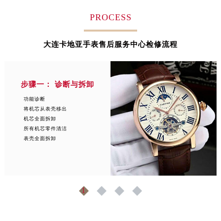
安徽省阜阳市颍州区颍州北路卡地亚售后服务中心（需提前预约）
PROCESS
安徽省淮北市相山区淮海路卡地亚售后服务中心（需提前预约）
安徽省淮南市田家庵区国庆中路卡地亚售后服务中心（需提前预约）
大连卡地亚手表售后服务中心检修流程
安徽省黄山市屯溪区黄山西路卡地亚售后服务中心（需提前预约）
安徽省六安市金安区解放中路卡地亚售后服务中心（需提前预约）
安徽省马鞍山市雨山区湖南西路卡地亚售后服务中心（需提前预约）
步骤一： 诊断与拆卸
安徽省宿州市埇桥区人民中路卡地亚售后服务中心（需提前预约）
功能诊断
安徽省铜陵市铜官区石城大道卡地亚售后服务中心（需提前预约）
将机芯从表壳移出
安徽省芜湖市镜湖区中山路步行街卡地亚售后服务中心（需提前预约）
机芯全面拆卸
所有机芯零件清洁
安徽省宣城市宣州区叠嶂西路卡地亚售后服务中心（需提前预约）
表壳全面拆卸
福建省龙岩市新罗区九一南路卡地亚售后服务中心（需提前预约）
福建省南平市建阳区人民西路卡地亚售后服务中心（需提前预约）
福建省宁德市蕉城区天湖东路卡地亚售后服务中心（需提前预约）
福建省莆田市城厢区霞林街道荔华东大道卡地亚售后服务中心（需提前预约）
1
2
3
4
福建省三明市三元区东乾二路卡地亚售后服务中心（需提前预约）
福建省漳州市龙文区步港路卡地亚售后服务中心（需提前预约）