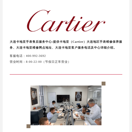
泰州市海陵区永定东路399号置地商务中心东塔写字楼（华润万象城）17层1706室（需提前预约）
宁波市江北区大闸南路500号来福士广场办公楼20层2009室（需提前预约）
杭州市上城区钱江路1366号华润大厦写字楼A座5层503-5室（需提前预约）
金华市金东区东市南街777号金华万达广场写字楼4号楼22层2209室（需提前预约）
绍兴市越城区胜利东路379号世茂天际中心写字楼8层805室（需提前预约）
大连卡地亚手表售后服务中心:提供卡地亚（Cartier）大连地区手表维修保养服
嘉兴市南湖区广益路705号嘉兴世界贸易中心写字楼A座13层1304室（需提前预约）
务、大连卡地亚维修网点地址、大连卡地亚客户服务电话及中心详细介绍。
南昌市红谷滩新区红谷中大道998号绿地双子塔（中央广场）A1座办公楼14层07室（需提前预约）
客服电话：400-992-3692
济南市历下区经十路11111号华润中心写字楼（万象城）15层1508室（需提前预约）
营业时间：8:00-22:00（节假日正常营业）
广州市天河区天河路230号万菱汇国际中心写字楼A塔7层704室（需提前预约）
广州市越秀区环市东路371-375号世界贸易中心大厦南塔写字楼15层07室（需提前预约）
深圳市罗湖区深南东路5001号华润大厦写字楼17层1701室（需提前预约）
惠州市惠城区江北文昌一路7号华贸大厦写字楼1座30层05室（需提前预约）
厦门市思明区湖滨东路95号华润大厦写字楼B座11层1104室（需提前预约）
福州市鼓楼区五四路128-1号恒力城写字楼15层03室（需提前预约）
成都市锦江区人民东路6号SAC东原中心写字楼24层2406B室（需提前预约）
重庆市江北区观音桥步行街2号融恒时代广场写字楼9层902室（需提前预约）