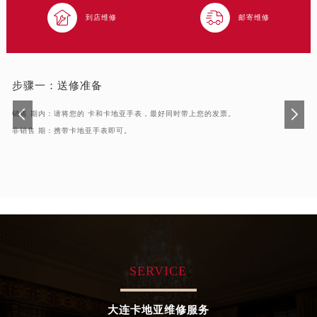
合肥市蜀山区潜山路111号万象城华润大厦B座12楼03室（需提前预约）


到店维修
邮寄维修
泉州市丰泽区宝洲路729号浦西万达中心写字楼A座7楼709室（需提前预约）
青岛市南区山东路6号华润大厦B座22层04室（需提前预约）
烟台市芝罘区胜利路139号万达金融中心A座907室（需提前预约）
步骤一：
送修准备
长春市朝阳区西安大路727号中银大厦A座(旺进大厦)18层09室（需提前预约）
贵阳市南明区都司高架桥路33号亨特国际金融中心14楼14D（需提前预约）
销售 期内：请将您的 卡和卡地亚手表，最好同时带上您的发票。
昆明市盘龙区北京路928号同德昆明广场写字楼10层06室（需提前预约）
非销售 期：携带卡地亚手表即可。
石家庄市长安区中山东路39号勒泰中心写字楼B座13层07室（需提前预约）
西安市碑林区南关正街88号华侨城长安国际中心E座6楼10室（需提前预约）
海口市龙华区金贸东路5号海口华润大厦B座17层1707室（需提前预约）
唐山市路南区新华东道100号万达广场写字楼A座10层1002室（需提前预约）
台州市椒江区东海大道1800号腾达中心东1幢20楼2002室（需提前预约）
内蒙古自治区呼和浩特市玉泉区大学西街70号华润万象城写字楼（鄂尔多斯大厦）23层2326室（需提前预约）
甘肃省兰州市七里河区西津西路16号兰州中心写字楼21层2102室（需提前预约）
SERVICE
重庆市解放碑渝中区民权路28号英利国际金融中心写字楼20层01室（需提前预约）
黑龙江省大庆市萨尔图区会战大街卡地亚售后服务中心（需提前预约）
大连卡地亚维修服务