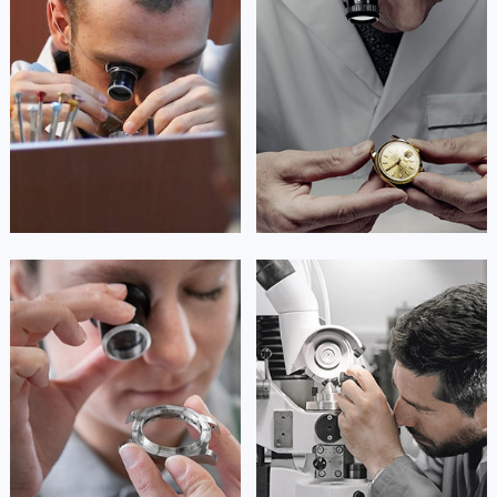
澳门特别行政区嘉模堂区官也街卡地亚售后服务中心（需提前预约）
是卡地亚手表售后服务中心
是卡地亚手表售后服务中心
(卡地亚保养中心)
(卡地亚保养中心)
澳门省路氹城市金光大道卡地亚售后服务中心（需提前预约）
的高级技师之一
的高级技师之一
Guangzhou Cartier Maintain center
Shenzhen Cartier Maintain center
澳门特别行政区望德堂区塔石广场卡地亚售后服务中心（需提前预约）
福建省福州市鼓楼区五四路128-1号恒力城写字楼15层03室卡地亚售后服务中心（需提前预约）
福建省厦门市思明区湖滨东路95号万象城华润大厦B座11层1104室卡地亚售后服务中心（需提前预约）


广州卡地亚维修
深圳卡地亚维修
广东省潮州市潮安区新风路与潮汕路交汇处卡地亚售后服务中心（需提前预约）
广东省广州市天河区天河路230号万菱汇国际中心A塔7层704室卡地亚售后服务中心（需提前预约）
广东省广州市越秀区环市东路371-375号世界贸易中心大厦南塔15层1507室卡地亚售后服务中心（需提前预约）
广东省河源市源城区越王大道卡地亚售后服务中心（需提前预约）
安尼塔·阿普里尔
贝亚特·布兰奇
广东省惠州市惠城区江北文昌一路7号华贸大厦1座30层3005室卡地亚售后服务中心（需提前预约）
资深卡地亚技师
资深卡地亚技师
广东省江门市蓬江区广场西路卡地亚售后服务中心（需提前预约）
是卡地亚手表售后服务中心
是卡地亚手表售后服务中心
(卡地亚保养中心)
(卡地亚保养中心)
广东省揭阳市榕城进贤门步行街卡地亚售后服务中心（需提前预约）
的高级技师之一
的高级技师之一
广东省茂名市电白区水东街道迎宾大道卡地亚售后服务中心（需提前预约）
Tianjin Cartier Maintain center
Nanjing Cartier Maintain center
广东省梅州市梅江区金燕大道卡地亚售后服务中心（需提前预约）
广东省清远市清城区湖西路卡地亚售后服务中心（需提前预约）


天津卡地亚维修
上海卡地亚维修
广东省汕头市龙湖区长平路卡地亚售后服务中心（需提前预约）