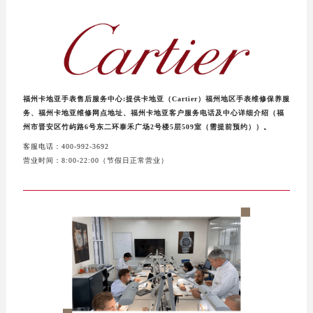
泰州市海陵区永定东路399号置地商务中心东塔写字楼（华润万象城）17层1706室（需提前预约）
宁波市江北区大闸南路500号来福士广场办公楼20层2009室（需提前预约）
杭州市上城区钱江路1366号华润大厦写字楼A座5层503-5室（需提前预约）
金华市金东区东市南街777号金华万达广场写字楼4号楼22层2209室（需提前预约）
绍兴市越城区胜利东路379号世茂天际中心写字楼8层805室（需提前预约）
福州卡地亚手表售后服务中心:提供卡地亚（Cartier）福州地区手表维修保养服
嘉兴市南湖区广益路705号嘉兴世界贸易中心写字楼A座13层1304室（需提前预约）
务、福州卡地亚维修网点地址、福州卡地亚客户服务电话及中心详细介绍（福
南昌市红谷滩新区红谷中大道998号绿地双子塔（中央广场）A1座办公楼14层07室（需提前预约）
州市晋安区竹屿路6号东二环泰禾广场2号楼5层509室（需提前预约））。
济南市历下区经十路11111号华润中心写字楼（万象城）15层1508室（需提前预约）
客服电话：400-992-3692
营业时间：8:00-22:00（节假日正常营业）
广州市天河区天河路230号万菱汇国际中心写字楼A塔7层704室（需提前预约）
广州市越秀区环市东路371-375号世界贸易中心大厦南塔写字楼15层07室（需提前预约）
深圳市罗湖区深南东路5001号华润大厦写字楼17层1701室（需提前预约）
惠州市惠城区江北文昌一路7号华贸大厦写字楼1座30层05室（需提前预约）
厦门市思明区湖滨东路95号华润大厦写字楼B座11层1104室（需提前预约）
福州市鼓楼区五四路128-1号恒力城写字楼15层03室（需提前预约）
成都市锦江区人民东路6号SAC东原中心写字楼24层2406B室（需提前预约）
重庆市江北区观音桥步行街2号融恒时代广场写字楼9层902室（需提前预约）