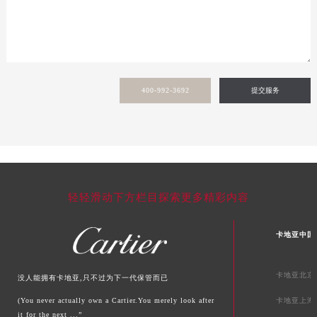
新疆维吾尔自治区阿拉山口市友好路卡地亚售后服务中心（需提前预约）
新疆维吾尔自治区阿勒泰市解放路卡地亚售后服务中心（需提前预约）
新疆维吾尔自治区阿图什市光明路卡地亚售后服务中心（需提前预约）
新疆维吾尔自治区白杨市军垦路卡地亚售后服务中心（需提前预约）
新疆维吾尔自治区北屯市团结路卡地亚售后服务中心（需提前预约）
400-992-3692
提交服务
新疆维吾尔自治区博乐市博乐市北京路卡地亚售后服务中心（需提前预约）
新疆维吾尔自治区昌吉市延安北路卡地亚售后服务中心（需提前预约）
新疆维吾尔自治区阜康市博峰路卡地亚售后服务中心（需提前预约）
新疆维吾尔自治区哈密市伊州区建国北路卡地亚售后服务中心（需提前预约）
新疆维吾尔自治区和田市和田市北京西路卡地亚售后服务中心（需提前预约）
轻轻滑动下方栏目探索更多精彩内容
新疆维吾尔自治区胡杨河市胡杨河市胡杨路卡地亚售后服务中心（需提前预约）
新疆维吾尔自治区霍尔果斯市亚欧北路卡地亚售后服务中心（需提前预约）
卡地亚中国
新疆维吾尔自治区喀什市解放北路卡地亚售后服务中心（需提前预约）
新疆维吾尔自治区可克达拉市幸福路卡地亚售后服务中心（需提前预约）
卡地亚北京
没人能拥有卡地亚,只不过为下一代保管而已
新疆维吾尔自治区克拉玛依市克拉玛依区友谊路卡地亚售后服务中心（需提前预约）
(You never actually own a Cartier.You merely look after
卡地亚上海
新疆维吾尔自治区库车市库车市文化东路卡地亚售后服务中心（需提前预约）
it for the next ...”