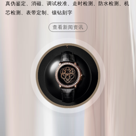
真伪鉴定、消磁、调试校准、走时检测、防水检测、机
江苏省常州市新北区龙锦路1590号现代传媒中心5号楼10层1008室卡地亚售后服务中心（需提前预约）
芯检测、表带定制、镶钻刻字
江苏省淮安市清江浦区淮海北路卡地亚售后服务中心（需提前预约）
江苏省连云港市海州区通灌北路卡地亚售后服务中心（需提前预约）
查看新闻资讯
江苏省南京市秦淮区中山南路1号南京中心22层22-C1-C3室卡地亚售后服务中心（需提前预约）
江苏省宿迁市宿城区西湖路卡地亚售后服务中心（需提前预约）
江苏省泰州市海陵区永定东路399号置地商务中心东塔（华润万象城）17层1706室卡地亚售后服务中心（需提前预约）
江苏省徐州市鼓楼区淮海东路29号苏宁广场IFC国际金融中心35层3508室卡地亚售后服务中心（需提前预约）
江苏省盐城市盐都区世纪大道5号盐城金融城写字楼1号楼16层1604室卡地亚售后服务中心（需提前预约）
江苏省扬州市邗江区国展路29号星耀天地写字楼1号楼18层1803室卡地亚售后服务中心（需提前预约）
江苏省镇江市京口区中山东路卡地亚售后服务中心（需提前预约）
江西省抚州市临川区赣东大道卡地亚售后服务中心（需提前预约）
江西省赣州市章贡区文清路卡地亚售后服务中心（需提前预约）
江西省吉安市吉州区井冈山大道卡地亚售后服务中心（需提前预约）
江西省景德镇市珠山区珠山中路卡地亚售后服务中心（需提前预约）
江西省九江市浔阳区浔阳路卡地亚售后服务中心（需提前预约）
江西省南昌市红谷滩新区红谷中大道998号绿地双子塔（中央广场）A1座办公楼14层1407室卡地亚售后服务中心（需提前预约）