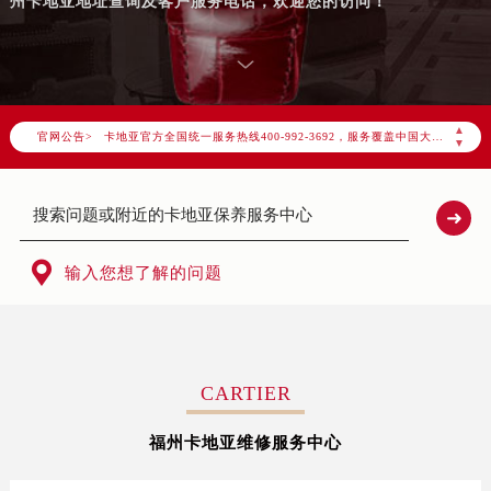
州卡地亚地址查询及客户服务电话，欢迎您的访问！
2026年8月卡地亚中国区售后服务网络优化升级公告
2026年8月卡地亚全国官方售后客户服务热线：400-992-3692
▲
官网公告>
卡地亚官方全国统一服务热线400-992-3692，服务覆盖中国大陆、香港、澳门、台湾全部区域（非大陆需加拨“+86”）
▼
2026年8月卡地亚售后服务中心最新网点地址：
北京市朝阳区建国门外大街甲6号华熙国际中心写字楼D座11层1102室（北京总部）（需提前预约）
北京市东城区东长安街1号东方广场写字楼W3座6层602室（需提前预约）
天津市和平区赤峰道136号天津国际金融中心写字楼26层2603室（需提前预约）

输入您想了解的问题
上海市徐汇区虹桥路3号港汇中心写字楼2座37层3705室（需提前预约）
上海市黄浦区南京东路299号宏伊国际广场写字楼8层806室（需提前预约）
南京市秦淮区中山南路1号（新街口）南京中心写字楼22层C1-1室（需提前预约）
常州市新北区龙锦路1590号现代传媒中心写字楼5号楼10层1008室（需提前预约）
CARTIER
徐州市鼓楼区淮海东路29号苏宁广场IFC国际金融中心写字楼35层3508室（需提前预约）
福州卡地亚维修服务中心
扬州市邗江区国展路29号星耀天地写字楼1号楼18层1803室（需提前预约）
盐城市盐都区世纪大道5号盐城金融城写字楼1号楼16层1604室（需提前预约）