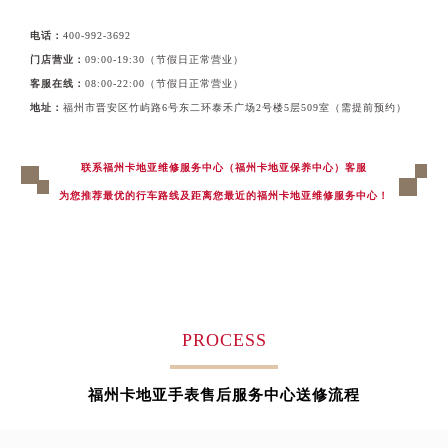
黑龙江省鹤岗市向阳区红军路卡地亚售后服务中心（需提前预约）
电话：
400-992-3692
黑龙江省黑河市爱辉区中央街卡地亚售后服务中心（需提前预约）
门店营业：
09:00-19:30（节假日正常营业）
黑龙江省鸡西市鸡冠区红军路卡地亚售后服务中心（需提前预约）
客服在线：
08:00-22:00（节假日正常营业）
黑龙江省佳木斯市向阳区长安路卡地亚售后服务中心（需提前预约）
地址：
福州市晋安区竹屿路6号东二环泰禾广场2号楼5层509室（需提前预约）
黑龙江省牡丹江市东安区太平路卡地亚售后服务中心（需提前预约）
黑龙江省七台河市桃山区大同街卡地亚售后服务中心（需提前预约）
联系福州卡地亚维修服务中心（福州卡地亚保养中心）客服
黑龙江省齐齐哈尔市龙沙区龙华路卡地亚售后服务中心（需提前预约）
为您推荐最优的行车路线及距离您最近的福州卡地亚维修服务中心！
黑龙江省双鸭山市尖山区新兴大街卡地亚售后服务中心（需提前预约）
黑龙江省绥化市北林区新华街与康庄路交叉口卡地亚售后服务中心（需提前预约）
黑龙江省伊春市伊美区通河路卡地亚售后服务中心（需提前预约）
吉林省白城市洮北区明仁南街卡地亚售后服务中心（需提前预约）
吉林省白山市浑江区浑江大街卡地亚售后服务中心（需提前预约）
PROCESS
吉林省吉林市船营区河南街卡地亚售后服务中心（需提前预约）
吉林省辽源市龙山区人民大街卡地亚售后服务中心（需提前预约）
福州卡地亚手表售后服务中心送修流程
吉林省梅河口市新华街道梅河大街卡地亚售后服务中心（需提前预约）
吉林省四平市铁东区紫气大路与南九经街交汇处卡地亚售后服务中心（需提前预约）