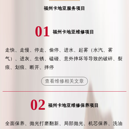
山西省晋城市城区黄华街卡地亚售后服务中心（需提前预约）
福州卡地亚服务项目
山西省晋中市榆次区顺城街卡地亚售后服务中心（需提前预约）
山西省临汾市尧都区解放路卡地亚售后服务中心（需提前预约）
01
山西省吕梁市离石区永宁中路与建设街交叉口卡地亚售后服务中心（需提前预约）
福州卡地亚维修项目
山西省朔州市朔城区怡西路与鄯阳西街交汇处卡地亚售后服务中心（需提前预约）
山西省忻州市忻府区和平东街与七一南路交叉口卡地亚售后服务中心（需提前预约）
走快、走慢、停走、偷停、进水、起雾（水汽、雾
山西省阳泉市郊区平阳东街与新城大道交叉口卡地亚售后服务中心（需提前预约）
气）、进灰、生锈、磕碰、意外摔坏等导致的破碎、裂
山西省运城市盐湖区河东街卡地亚售后服务中心（需提前预约）
痕、划痕、断开、摔停
山西省长治市潞州区英雄中路卡地亚售后服务中心（需提前预约）
山西省太原市迎泽区迎泽街道解放路15号亨得利名表维修授权店3楼卡地亚售后服务中心（需提前预约）
查看维修相关文章
天津市和平区赤峰道136号天津国际金融中心26层2603室卡地亚售后服务中心（需提前预约）
安徽省安庆市迎江区人民路卡地亚售后服务中心（需提前预约）
02
安徽省蚌埠市蚌山区淮河路卡地亚售后服务中心（需提前预约）
福州卡地亚维修保养项目
安徽省亳州市谯城区魏武大道卡地亚售后服务中心（需提前预约）
安徽省池州市贵池区长江路卡地亚售后服务中心（需提前预约）
全面保养、抛光打磨翻新、局部抛光、机芯保养、洗油
安徽省滁州市琅琊区南谯北路卡地亚售后服务中心（需提前预约）