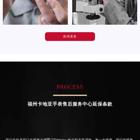


天津卡地亚维修
上海卡地亚维修
河南省安阳市文峰区解放大道卡地亚售后服务中心（需提前预约）
河南省鹤壁市淇滨区九州路卡地亚售后服务中心（需提前预约）
河南省济源市沁园街道济水大道卡地亚售后服务中心（需提前预约）
河南省焦作市解放区解放路卡地亚售后服务中心（需提前预约）
咨询更多
河南省开封市鼓楼区中山路卡地亚售后服务中心（需提前预约）
卡罗琳·卡桑德拉
辛迪·克莱门特
河南省洛阳市西工区中州中路与解放路交叉口卡地亚售后服务中心（需提前预约）
资深卡地亚技师
资深卡地亚技师
是卡地亚手表售后服务中心
是卡地亚手表售后服务中心
河南省漯河市源汇区交通路卡地亚售后服务中心（需提前预约）
(卡地亚保养中心)
(卡地亚保养中心)
的高级技师之一
的高级技师之一
河南省南阳市宛城区范蠡东路与南都路交叉口卡地亚售后服务中心（需提前预约）
Chengdu Cartier Maintain center
Beijing Cartier Maintain center
河南省平顶山市卫东区建设路卡地亚售后服务中心（需提前预约）
河南省濮阳市大华龙区开州路绿城路交叉口卡地亚售后服务中心（需提前预约）
PROCESS


成都卡地亚维修
北京卡地亚手表售后服务中心
河南省三门峡市湖滨区和平路卡地亚售后服务中心（需提前预约）
河南省商丘市梁园区神火大道卡地亚售后服务中心（需提前预约）
福州卡地亚手表售后服务中心延保条款
河南省新乡市红旗区人民路卡地亚售后服务中心（需提前预约）
河南省信阳市浉河区东方红大道卡地亚售后服务中心（需提前预约）
河南省许昌市魏都区建安大道与八龙路交叉口卡地亚售后服务中心（需提前预约）
河南省郑州市二七区民主路10号华润大厦29层2905室卡地亚售后服务中心（需提前预约）
我们的技术部门在维修卡地亚（Cartier）作品时非常谨慎。每一次维修，我们的维修