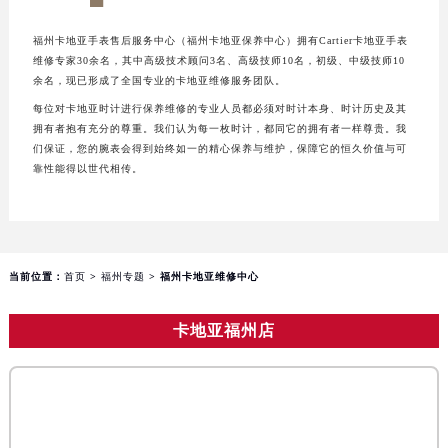
长沙市芙蓉区定王台街道建湘路393号世茂环球金融中心写字楼（芙蓉广场）10层13室（需提前预约）
郑州市二七区铭功路10号华润大厦写字楼29层2905室（需提前预约）
福州卡地亚手表售后服务中心（福州卡地亚保养中心）拥有Cartier卡地亚手表
维修专家30余名，其中高级技术顾问3名、高级技师10名，初级、中级技师10
太原市迎泽区解放路15号亨得利名表服务中心（品牌授权店）3层整层（需提前预约）
余名，现已形成了全国专业的卡地亚维修服务团队。
沈阳市沈河区中街路137号亨得利名表服务中心（品牌授权店）1层整层（需提前预约）
每位对卡地亚时计进行保养维修的专业人员都必须对时计本身、时计历史及其
沈阳市沈河区中街路83号亨得利名表服务中心（品牌授权店）1层整层（需提前预约）
拥有者抱有充分的尊重。我们认为每一枚时计，都同它的拥有者一样尊贵。我
们保证，您的腕表会得到始终如一的精心保养与维护，保障它的恒久价值与可
乌鲁木齐市天山区红山路26号时代广场（CCMALL）C座17层17-B（需提前预约）
靠性能得以世代相传。
温州市鹿城区锦绣路1067号置信广场10层1015室（需提前预约）
哈尔滨市道里区友谊西路600号富力中心T2座写字楼29层03室（需提前预约）
大连市中山区人民路15号国际金融大厦7层G室（需提前预约）
佛山市禅城区季华五路57号万科金融中心C座12层1205室（需提前预约）
当前位置：
首页
>
福州专题
> 福州卡地亚维修中心
东莞市东城街道鸿福东路1号民盈国贸中心T1写字楼9层907室（需提前预约）
无锡市梁溪区人民中路139号恒隆广场写字楼1座11层1104室（需提前预约）
卡地亚福州店
南通市崇川区工农路57号圆融广场写字楼16层1603室（需提前预约）
苏州市苏州工业园区星港街199号苏州中心办公楼C座22层08室（需提前预约）
武汉市江汉区解放大道686号世界贸易大厦38层09室（需提前预约）
南宁市青秀区金湖路59号地王大厦12楼1224室（需提前预约）