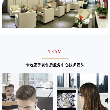
澳门特别行政区嘉模堂区官也街卡地亚售后服务中心（需提前预约）
澳门省路氹城市金光大道卡地亚售后服务中心（需提前预约）
澳门特别行政区望德堂区塔石广场卡地亚售后服务中心（需提前预约）
福建省福州市鼓楼区五四路128-1号恒力城写字楼15层03室卡地亚售后服务中心（需提前预约）
福建省厦门市思明区湖滨东路95号万象城华润大厦B座11层1104室卡地亚售后服务中心（需提前预约）
广东省潮州市潮安区新风路与潮汕路交汇处卡地亚售后服务中心（需提前预约）
广东省广州市天河区天河路230号万菱汇国际中心A塔7层704室卡地亚售后服务中心（需提前预约）
TEAM
广东省广州市越秀区环市东路371-375号世界贸易中心大厦南塔15层1507室卡地亚售后服务中心（需提前预约）
广东省河源市源城区越王大道卡地亚售后服务中心（需提前预约）
卡地亚手表售后服务中心技师团队
广东省惠州市惠城区江北文昌一路7号华贸大厦1座30层3005室卡地亚售后服务中心（需提前预约）
广东省江门市蓬江区广场西路卡地亚售后服务中心（需提前预约）
广东省揭阳市榕城进贤门步行街卡地亚售后服务中心（需提前预约）
广东省茂名市电白区水东街道迎宾大道卡地亚售后服务中心（需提前预约）
广东省梅州市梅江区金燕大道卡地亚售后服务中心（需提前预约）
广东省清远市清城区湖西路卡地亚售后服务中心（需提前预约）
广东省汕头市龙湖区长平路卡地亚售后服务中心（需提前预约）