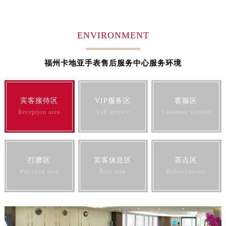
山东省淄博市张店区金晶大道卡地亚售后服务中心（需提前预约）
上海市黄浦区南京东路299号宏伊国际广场写字楼8层806室卡地亚售后服务中心（需提前预约）
ENVIRONMENT
上海市徐汇区虹桥路3号港汇中心2座37层3705室卡地亚售后服务中心（需提前预约）
浙江省杭州市上城区钱江路1366号华润大厦A座5层503-5室卡地亚售后服务中心（需提前预约）
福州卡地亚手表售后服务中心服务环境
浙江省湖州市吴兴区劳动路卡地亚售后服务中心（需提前预约）
浙江省嘉兴市南湖区广益路705号嘉兴世界贸易中心A座13层1304室卡地亚售后服务中心（需提前预约）
浙江省金华市金东区东市南街777号金华万达广场4号楼22楼2209室卡地亚售后服务中心（需提前预约）
宾客接待区
VIP服务区
客服区
浙江省丽水市莲都区解放街卡地亚售后服务中心（需提前预约）
Reception area
VIP service
Customer service
浙江省宁波市江北区大闸南路500号来福士广场办公楼20层2009室卡地亚售后服务中心（需提前预约）
浙江省衢州市柯城区上街卡地亚售后服务中心（需提前预约）
浙江省绍兴市越城区胜利东路379号世茂天际中心写字楼8层805室卡地亚售后服务中心（需提前预约）
打磨区
宾客休息区
茶点区
浙江省舟山市定海区解放东路卡地亚售后服务中心（需提前预约）
Polished area
Rest area
Refreshments
澳门特别行政区大堂区议事亭前地（新马路）卡地亚售后服务中心（需提前预约）
澳门特别行政区风顺堂区南湾大马路卡地亚售后服务中心（需提前预约）
澳门特别行政区花地玛堂区关闸广场卡地亚售后服务中心（需提前预约）
澳门特别行政区花王堂区大三巴商圈卡地亚售后服务中心（需提前预约）