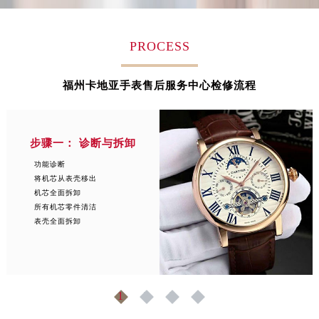
江西省萍乡市安源区萍安北大道与康庄路交叉口卡地亚售后服务中心（需提前预约）
江西省上饶市信州区滨江西路卡地亚售后服务中心（需提前预约）
PROCESS
江西省新余市渝水区北湖西路卡地亚售后服务中心（需提前预约）
江西省宜春市袁州区中山中路卡地亚售后服务中心（需提前预约）
福州卡地亚手表售后服务中心检修流程
江西省鹰潭市月湖区胜利东路卡地亚售后服务中心（需提前预约）
山东省德州市德城区东风中路卡地亚售后服务中心（需提前预约）
山东省东营市东营区济南路卡地亚售后服务中心（需提前预约）
步骤一： 诊断与拆卸
山东省济南市历下区经十路11111号华润中心写字楼（万象城）15层1508室卡地亚售后服务中心（需提前预约）
功能诊断
山东省济宁市任城区太白楼路卡地亚售后服务中心（需提前预约）
将机芯从表壳移出
山东省莱芜市文化南路8号银座商城名表维修一楼名表维修卡地亚售后服务中心（需提前预约）
机芯全面拆卸
所有机芯零件清洁
山东省临沂市兰山区解放路卡地亚售后服务中心（需提前预约）
表壳全面拆卸
山东省日照市东港区烟台路卡地亚售后服务中心（需提前预约）
山东省泰安市泰山区财源街道泰山大街卡地亚售后服务中心（需提前预约）
山东省威海市环翠区新威海路89号振华商厦一楼名表维修卡地亚售后服务中心（需提前预约）
山东省潍坊市奎文区东风东街卡地亚售后服务中心（需提前预约）
1
2
3
4
山东省枣庄市滕州市北辛路与善国路交叉口卡地亚售后服务中心（需提前预约）