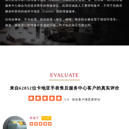
河南省周口市川汇区七一路卡地亚售后服务中心（需提前预约）
服务中心都会为您提供两年的维修保证。此保证涵盖人工费用和备件，不同于您购买
腕表时获得的福州卡地亚（Cartier）国际维修服务。
河南省驻马店市驿城区乐山大道与置地大道交叉口卡地亚售后服务中心（需提前预约）
任何由事故、不当处理、错误使用（撞击、碰撞、将非防水腕表置于潮湿环境等）、
湖北省鄂州市鄂城区文星大道卡地亚售后服务中心（需提前预约）
修改、操作进行的维修而造成的问题，均不在此保证范围之内。
湖北省黄冈市黄州区赤壁大道卡地亚售后服务中心（需提前预约）
湖北省黄石市黄石港区武汉路卡地亚售后服务中心（需提前预约）
湖北省荆门市东宝中天街步行街卡地亚售后服务中心（需提前预约）
湖北省荆州市荆州区荆中路卡地亚售后服务中心（需提前预约）
湖北省十堰市茅箭区人民北路卡地亚售后服务中心（需提前预约）
湖北省随州市曾都区青年路卡地亚售后服务中心（需提前预约）
EVALUATE
湖北省咸宁市咸安区长安大道卡地亚售后服务中心（需提前预约）
湖北省襄阳市樊城区长虹路与人民路交叉口卡地亚售后服务中心（需提前预约）
62852
来自
位卡地亚手表售后服务中心客户的真实评价
湖北省孝感市孝南区复兴大道卡地亚售后服务中心（需提前预约）





5.0
综合客户满意度评分
湖北省宜昌市西陵区夷陵大道与港窑路卡地亚售后服务中心（需提前预约）
湖南省常德市武陵区人民路卡地亚售后服务中心（需提前预约）
湖南省郴州市北湖区国庆北路卡地亚售后服务中心（需提前预约）
Lv6
坏孩子





湖南省衡阳市雁峰区解放路卡地亚售后服务中心（需提前预约）