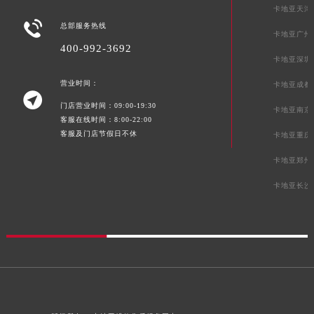
卡地亚天津
新疆维吾尔自治区库尔勒市库尔勒市人民东路卡地亚售后服务中心（需提前预约）

总部服务热线
新疆维吾尔自治区奎屯市团结西街卡地亚售后服务中心（需提前预约）
卡地亚广州
400-992-3692
新疆维吾尔自治区昆玉市昆泉街卡地亚售后服务中心（需提前预约）
卡地亚深圳
新疆维吾尔自治区沙湾市三道河子镇世纪大道南路卡地亚售后服务中心（需提前预约）
营业时间：
卡地亚成都
新疆维吾尔自治区石河子市北二路卡地亚售后服务中心（需提前预约）

门店营业时间：09:00-19:30
新疆维吾尔自治区双河市光明路卡地亚售后服务中心（需提前预约）
卡地亚南京
客服在线时间：8:00-22:00
新疆维吾尔自治区塔城市塔城地区闻琴路卡地亚售后服务中心（需提前预约）
客服及门店节假日不休
卡地亚重庆
新疆维吾尔自治区铁门关市兴疆路卡地亚售后服务中心（需提前预约）
卡地亚郑州
新疆维吾尔自治区图木舒克市图木舒克市中兴街卡地亚售后服务中心（需提前预约）
卡地亚长沙
新疆维吾尔自治区吐鲁番市高昌区文化中路文化中路卡地亚售后服务中心（需提前预约）
新疆维吾尔自治区乌苏市乌鲁木齐北路卡地亚售后服务中心（需提前预约）
新疆维吾尔自治区五家渠市长征西街卡地亚售后服务中心（需提前预约）
新疆维吾尔自治区新星市东风路卡地亚售后服务中心（需提前预约）
新疆维吾尔自治区伊宁市解放西路卡地亚售后服务中心（需提前预约）
贵州省安顺市西秀区中华南路卡地亚售后服务中心（需提前预约）
贵州省毕节市七星关区松山路卡地亚售后服务中心（需提前预约）