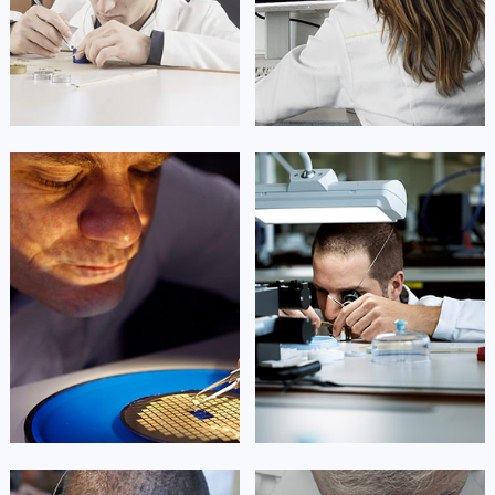
广东省汕尾市城区香洲街道园林社区翠园街卡地亚售后服务中心（需提前预约）
广东省韶关市武江区芙蓉新区与老城中心交汇处卡地亚售后服务中心（需提前预约）
广东省深圳市罗湖区深南东路5001号华润大厦17层1701室卡地亚售后服务中心（需提前预约）
广东省阳江市江城区东风一路卡地亚售后服务中心（需提前预约）
广东省云浮市云城区金山路卡地亚售后服务中心（需提前预约）
广东省湛江市赤坎区观海北路卡地亚售后服务中心（需提前预约）
凯罗尔·切尔西
达芙妮·克劳迪娅
广东省肇庆市端州区信安大道与砚都大道交汇处卡地亚售后服务中心（需提前预约）
资深卡地亚技师
资深卡地亚技师
是卡地亚手表售后服务中心
是卡地亚手表售后服务中心
广西壮族自治区百色市右江区中山二路卡地亚售后服务中心（需提前预约）
(卡地亚保养中心)
(卡地亚保养中心)
广西壮族自治区北海市海城区北京路卡地亚售后服务中心（需提前预约）
的高级技师之一
的高级技师之一
Beijing Cartier Maintain center
Shanghai Cartier Maintain center
广西壮族自治区崇左市江州区石景林街道友谊大道与丽川路交汇处卡地亚售后服务中心（需提前预约）
广西壮族自治区防城港市港口区金花茶大道卡地亚售后服务中心（需提前预约）
广西壮族自治区贵港市港北区港城街道布山大道与仙衣路交叉口卡地亚售后服务中心（需提前预约）


北京卡地亚维修
上海卡地亚维修
广西壮族自治区桂林市秀峰区红岭路卡地亚售后服务中心（需提前预约）
广西壮族自治区河池市金城江区金城江街道朝阳路卡地亚售后服务中心（需提前预约）
广西壮族自治区贺州市八步区城东街道灵峰南路卡地亚售后服务中心（需提前预约）
广西壮族自治区来宾市兴宾区桂中大道卡地亚售后服务中心（需提前预约）