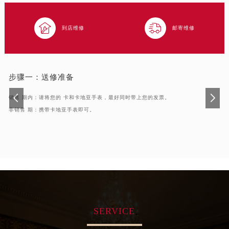
吉林省松原市宁江区五环大街卡地亚售后服务中心（需提前预约）
吉林省通化市东昌区环通乡江南大街卡地亚售后服务中心（需提前预约）


到店维修
邮寄维修
吉林省延边市延吉市解放路卡地亚售后服务中心（需提前预约）
辽宁省鞍山市铁东区站前街卡地亚售后服务中心（需提前预约）
辽宁省本溪市平山区胜利路卡地亚售后服务中心（需提前预约）
步骤一：
送修准备
辽宁省朝阳市双塔区新华路卡地亚售后服务中心（需提前预约）
辽宁省丹东市振兴区七经街卡地亚售后服务中心（需提前预约）
销售 期内：请将您的 卡和卡地亚手表，最好同时带上您的发票。
辽宁省抚顺市新抚区东一路卡地亚售后服务中心（需提前预约）
非销售 期：携带卡地亚手表即可。
辽宁省阜新市海州区解放大街卡地亚售后服务中心（需提前预约）
辽宁省葫芦岛市连山区中央路卡地亚售后服务中心（需提前预约）
辽宁省锦州市古塔区中央大街卡地亚售后服务中心（需提前预约）
辽宁省辽阳市白塔区新运大街卡地亚售后服务中心（需提前预约）
辽宁省盘锦市兴隆台区石油大街卡地亚售后服务中心（需提前预约）
辽宁省铁岭市银州区南马路卡地亚售后服务中心（需提前预约）
辽宁省营口市站前区市府路与渤海大街交叉口卡地亚售后服务中心（需提前预约）
SERVICE
辽宁省沈阳市沈河区中街路137号亨得利名表维修授权店1楼卡地亚售后服务中心（需提前预约）