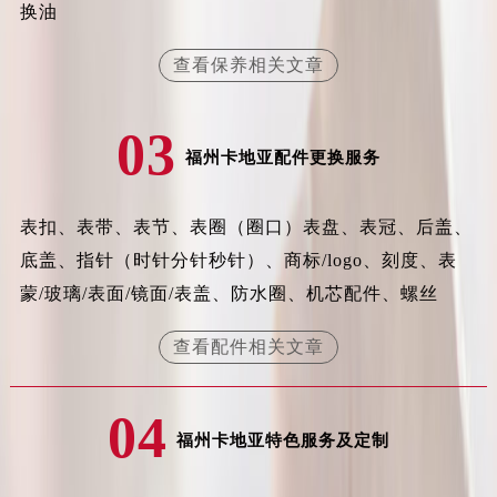
换油
安徽省阜阳市颍州区颍州北路卡地亚售后服务中心（需提前预约）
安徽省淮北市相山区淮海路卡地亚售后服务中心（需提前预约）
查看保养相关文章
安徽省淮南市田家庵区国庆中路卡地亚售后服务中心（需提前预约）
安徽省黄山市屯溪区黄山西路卡地亚售后服务中心（需提前预约）
03
安徽省六安市金安区解放中路卡地亚售后服务中心（需提前预约）
福州卡地亚配件更换服务
安徽省马鞍山市雨山区湖南西路卡地亚售后服务中心（需提前预约）
安徽省宿州市埇桥区人民中路卡地亚售后服务中心（需提前预约）
表扣、表带、表节、表圈（圈口）表盘、表冠、后盖、
安徽省铜陵市铜官区石城大道卡地亚售后服务中心（需提前预约）
底盖、指针（时针分针秒针）、商标/logo、刻度、表
安徽省芜湖市镜湖区中山路步行街卡地亚售后服务中心（需提前预约）
蒙/玻璃/表面/镜面/表盖、防水圈、机芯配件、螺丝
安徽省宣城市宣州区叠嶂西路卡地亚售后服务中心（需提前预约）
福建省龙岩市新罗区九一南路卡地亚售后服务中心（需提前预约）
查看配件相关文章
福建省南平市建阳区人民西路卡地亚售后服务中心（需提前预约）
福建省宁德市蕉城区天湖东路卡地亚售后服务中心（需提前预约）
04
福建省莆田市城厢区霞林街道荔华东大道卡地亚售后服务中心（需提前预约）
福州卡地亚特色服务及定制
福建省三明市三元区东乾二路卡地亚售后服务中心（需提前预约）
福建省漳州市龙文区步港路卡地亚售后服务中心（需提前预约）