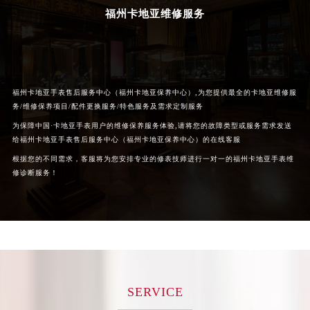
辽宁省沈阳市沈河区中街路83号亨得利名表维修授权店1楼卡地亚售后服务中心（需提前预约）
福州卡地亚维修服务
北京市朝阳区建国门外大街甲6号华熙国际中心D座11层1102室卡地亚售后服务中心（北京总部）（需提前预约）
北京市东城区东长安街1号王府井东方广场W3座6层602室卡地亚售后服务中心（需提前预约）
河北省保定市竞秀区朝阳北大街北国先天下卡地亚售后服务中心（需提前预约）
内蒙古自治区阿拉善盟市左旗土尔扈特大街卡地亚售后服务中心（需提前预约）
福州卡地亚手表售后服务中心（福州卡地亚保养中心）,为您提供最全的卡地亚维修服
内蒙古自治区巴彦淖尔市临河区新华街卡地亚售后服务中心（需提前预约）
务/维修保养项目/配件更换服务/特色服务及需求定制服务
内蒙古自治区包头市青山区幸福路甲3号王府井百货名表维修卡地亚售后服务中心（需提前预约）
为保障中国·卡地亚手表用户的维修保养服务体验,请将您的故障类型或服务需求发送
给福州卡地亚手表售后服务中心（福州卡地亚保养中心）的在线客服
内蒙古自治区赤峰市红山区哈达街卡地亚售后服务中心（需提前预约）
根据您的不同需求，客服将为您安排专业的修表技师进行一对一的福州卡地亚手表维
内蒙古自治区鄂尔多斯市东胜区伊金霍洛街卡地亚售后服务中心（需提前预约）
修诊断服务！
内蒙古自治区呼伦贝尔市海拉尔区中央街卡地亚售后服务中心（需提前预约）
内蒙古自治区通辽市科尔沁区明仁大街卡地亚售后服务中心（需提前预约）
内蒙古自治区乌海市海勃湾区人民南路卡地亚售后服务中心（需提前预约）
内蒙古自治区乌兰察布市集宁区恩和大街卡地亚售后服务中心（需提前预约）
内蒙古自治区锡林郭勒盟市锡林浩特市光明街与额尔敦路交叉口卡地亚售后服务中心（需提前预约）
内蒙古自治区兴安盟市乌兰浩特市兴安大街卡地亚售后服务中心（需提前预约）
SERVICE
山西省大同市平城区迎宾街卡地亚售后服务中心（需提前预约）