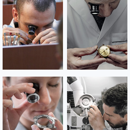
艾德琳·亚历桑德拉
艾莉森·安吉莉亚
广西壮族自治区柳州市城中区中山中路卡地亚售后服务中心（需提前预约）
资深卡地亚技师
资深卡地亚技师
广西壮族自治区钦州市钦南区金海湾东大街卡地亚售后服务中心（需提前预约）
是卡地亚手表售后服务中心
是卡地亚手表售后服务中心
(卡地亚保养中心)
(卡地亚保养中心)
广西壮族自治区梧州市万秀区龙湖镇高旺路卡地亚售后服务中心（需提前预约）
的高级技师之一
的高级技师之一
Guangzhou Cartier Maintain center
Shenzhen Cartier Maintain center
广西壮族自治区玉林市玉州区金玉路卡地亚售后服务中心（需提前预约）
海南省儋州市儋州市那大镇兰洋北路卡地亚售后服务中心（需提前预约）
海南省东方市八所镇解放西路卡地亚售后服务中心（需提前预约）


广州卡地亚维修
深圳卡地亚维修
海南省琼海市嘉积镇东风路卡地亚售后服务中心（需提前预约）
海南省三沙市西沙区西沙群岛永兴岛北京路卡地亚售后服务中心（需提前预约）
海南省三亚市吉阳区迎宾路卡地亚售后服务中心（需提前预约）
海南省万宁市万城镇解放路卡地亚售后服务中心（需提前预约）
安尼塔·阿普里尔
贝亚特·布兰奇
海南省文昌市文城镇教育东路卡地亚售后服务中心（需提前预约）
资深卡地亚技师
资深卡地亚技师
海南省五指山市通什镇三月三大道卡地亚售后服务中心（需提前预约）
是卡地亚手表售后服务中心
是卡地亚手表售后服务中心
(卡地亚保养中心)
(卡地亚保养中心)
香港特别行政区尖沙咀区油尖旺区广东道卡地亚售后服务中心（需提前预约）
的高级技师之一
的高级技师之一
香港特别行政区金钟区中西区金钟道卡地亚售后服务中心（需提前预约）
Tianjin Cartier Maintain center
Nanjing Cartier Maintain center
香港特别行政区九龙区油尖旺区弥敦道卡地亚售后服务中心（需提前预约）
香港特别行政区铜锣湾区湾仔区轩尼诗道卡地亚售后服务中心（需提前预约）