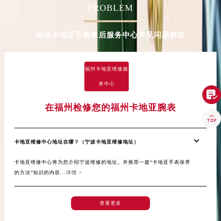
PROBLEM
甘肃省酒泉市肃州区西大街卡地亚售后服务中心（需提前预约）
甘肃省临夏市城南街道团结路卡地亚售后服务中心（需提前预约）
福州卡地亚手表售后服务中心常见问题解答
甘肃省陇南市武都区人民路卡地亚售后服务中心（需提前预约）
甘肃省平凉市崆峒区西大街卡地亚售后服务中心（需提前预约）
甘肃省庆阳市西峰区南大街卡地亚售后服务中心（需提前预约）
福州卡地亚维修服
甘肃省天水市秦州区民主路卡地亚售后服务中心（需提前预约）
务中心
甘肃省武威市凉州区迎宾路卡地亚售后服务中心（需提前预约）

甘肃省张掖市甘州区民乐北路卡地亚售后服务中心（需提前预约）
在福州检修您的福州卡地亚腕表

宁夏回族自治区固原市原州区文化街卡地亚售后服务中心（需提前预约）
宁夏回族自治区石嘴山市大武口区贺兰山路卡地亚售后服务中心（需提前预约）
卡地亚维修中心地址在哪？（宁波卡地亚维修地址）
宁夏回族自治区吴忠市利通区开元大道卡地亚售后服务中心（需提前预约）
宁夏回族自治区银川市兴庆区新华东路97号新百中心C馆一层C1-18号商铺卡地亚售后服务中心（需提前预约）
卡地亚维修中心将为您介绍宁波维修的地址。并推荐一篇“卡地亚手表保养
宁夏回族自治区中卫市沙坡头区鼓楼东街卡地亚售后服务中心（需提前预约）
的方法”知识的内容...
详情 >
青海省果洛藏族自治州玛沁县团结路卡地亚售后服务中心（需提前预约）
青海省海北藏族自治州海晏县将军路卡地亚售后服务中心（需提前预约）
查看更多
青海省海东市乐都区滨河路卡地亚售后服务中心（需提前预约）