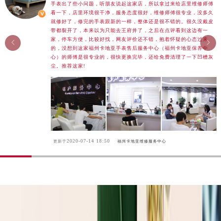
手表出了些小问题，听朋友说起这家店，所以拿过来给店里维修师傅
湖南省怀化市鹤城区迎丰中路卡地亚售后服务中心（需提前预约）
看一下，店里环境很干净，服务态度很好，维修师傅很专业，没多久
湖南省娄底市娄星区长青街卡地亚售后服务中心（需提前预约）
就修好了，修完的手表跟新的一样，整体还是很不错的。很久没戴皮
带都裂开了，本来以为只能去王府井了，之后在点评看到这边有一
湖南省邵阳市双清区东风路卡地亚售后服务中心（需提前预约）
家，停车方便，比较好找，网友评价还不错，抱着怀疑的心态过来


湖南省湘潭市雨湖区莲城大道卡地亚售后服务中心（需提前预约）
的，没想到这家福州卡地亚手表售后服务中心（福州卡地亚保养中
心）的师傅是很专业的，很快更换完毕，还给免费清理了一下凹槽灰
湖南省益阳市赫山区桃花仑路卡地亚售后服务中心（需提前预约）
尘。推荐这家!
湖南省永州市冷水滩区永州大道与中兴路交叉口卡地亚售后服务中心（需提前预约）
湖南省岳阳市岳阳楼区东茅岭路卡地亚售后服务中心（需提前预约）
湖南省张家界市永定区解放路卡地亚售后服务中心（需提前预约）
湖南省长沙市芙蓉区建湘路393号世茂环球金融中心写字楼10层1013室卡地亚售后服务中心（需提前预约）
湖南省株洲市芦淞区建设南路卡地亚售后服务中心（需提前预约）
2020-07-14 18:50
更新于
福州卡地亚维修服务中心
甘肃省白银市白银区北京路卡地亚售后服务中心（需提前预约）
甘肃省定西市安定区解放路卡地亚售后服务中心（需提前预约）
甘肃省敦煌市沙州镇阳关中路卡地亚售后服务中心（需提前预约）
甘肃省合作市人民街卡地亚售后服务中心（需提前预约）
甘肃省嘉峪关市雄关区新华中路卡地亚售后服务中心（需提前预约）
甘肃省金昌市金川区北京路卡地亚售后服务中心（需提前预约）