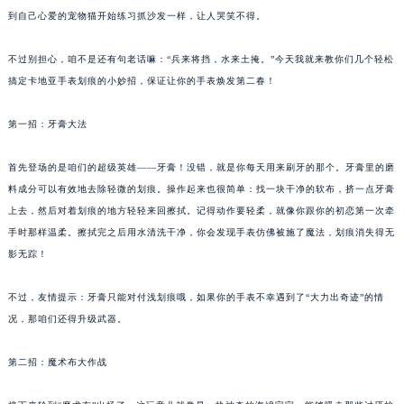
到自己心爱的宠物猫开始练习抓沙发一样，让人哭笑不得。
不过别担心，咱不是还有句老话嘛：“兵来将挡，水来土掩。”今天我就来教你们几个轻松
搞定卡地亚手表划痕的小妙招，保证让你的手表焕发第二春！
第一招：牙膏大法
首先登场的是咱们的超级英雄——牙膏！没错，就是你每天用来刷牙的那个。牙膏里的磨
料成分可以有效地去除轻微的划痕。操作起来也很简单：找一块干净的软布，挤一点牙膏
上去，然后对着划痕的地方轻轻来回擦拭。记得动作要轻柔，就像你跟你的初恋第一次牵
手时那样温柔。擦拭完之后用水清洗干净，你会发现手表仿佛被施了魔法，划痕消失得无
影无踪！
不过，友情提示：牙膏只能对付浅划痕哦，如果你的手表不幸遇到了“大力出奇迹”的情
况，那咱们还得升级武器。
第二招：魔术布大作战