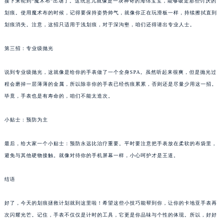
接下来轮到“魔术布”出场了。这玩意儿就像是一块神奇的海绵宝宝，能够吸走那些讨厌的
划痕。使用魔术布的时候，记得要保持姿势帅气，就像你正在玩滑板一样，持续擦拭直到
划痕消失。注意，这招只适用于浅划痕，对于深沟壑，咱们还得请出专业人士。
第三招：专业级抛光
说到专业级抛光，这就像是给你的手表做了一个全身SPA。虽然听起来很爽，但是抛光过
程会磨掉一层薄薄的金属，所以除非你的手表已经伤痕累累，否则还是尽量少用这一招。
毕竟，手表也是有寿命的，咱们不能太造次。
小贴士：预防为主
最后，给大家一个小贴士：预防永远比治疗重要。平时要注意把手表放在柔软的布袋里，
避免与其他硬物接触。就像对待你的手机屏幕一样，小心呵护才是王道。
结语
好了，今天的划痕拯救计划就到这里啦！希望这些小技巧能帮到你，让你的卡地亚手表再
次闪耀光芒。记住，手表不仅仅是计时的工具，它更是你品味与个性的体现。所以，好好