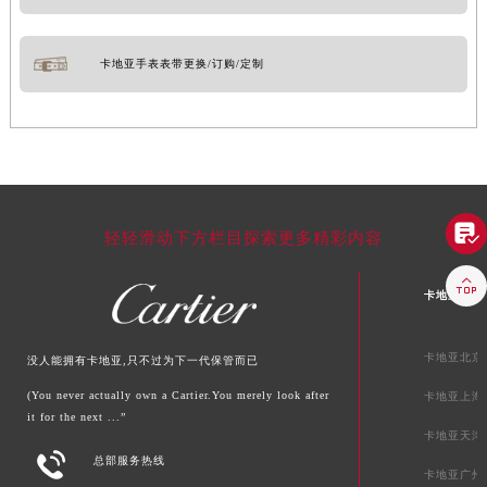
卡地亚手表表带更换/订购/定制

轻轻滑动下方栏目探索更多精彩内容

卡地亚中国
卡地亚北京
没人能拥有卡地亚,只不过为下一代保管而已
(You never actually own a Cartier.You merely look after
卡地亚上海
it for the next ...”
卡地亚天津

总部服务热线
卡地亚广州