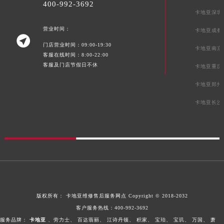
400-992-3692
卡地亚深圳
营业时间：
卡地亚成都

门店营业时间：09:00-19:30
卡地亚南京
客服在线时间：8:00-22:00
客服及门店节假日不休
卡地亚重庆
卡地亚郑州
卡地亚长沙
版权所有：
卡地亚维修售后服务网点
Copyright © 2018-2032
客户服务热线：
400-992-3692
服务品牌：
卡地亚
、劳力士、
百达翡丽、
江诗丹顿、
积家、
宝珀、
宝玑、
万国、
萧