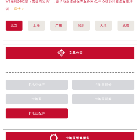
W3座6层602室（需提前预约），是卡地亚维修保养服务网点,中心技师均接受标准培
座
训....
详情 >
训..
北京
上海
广州
深圳
天津
成都
文章分类
卡地亚保养
卡地亚维修
卡地亚
卡地亚新闻
卡地亚配件
卡地亚维修服务