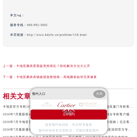
本文tag：
服务专线：
400-992-3692
本页链接：
http://www.kdyfw.cn/problem/118.html
上一篇：
卡地亚腕表星期盘突然错乱？轻松解决方法大公开
下一篇：
卡地亚腕表表镜破损急救指南：高端腕表如何完美修复
预约入口
关闭
相关文章
卡地亚官方专柜2026年7月最新客户服务电话，中国区信息权威发布
官方核验通知｜2026年卡地亚厦门专柜客服电话及服务热线7月最新版
2026年7月最新权威信息｜卡地亚常州官方专柜客户服务电话公告
官方攻略｜2026年卡地亚烟台专柜客户服务电话及热线更新
立即预约
2026年7月卡地亚贵阳官方专柜服务指南｜客户热线+门店信息+服务电话
卡地亚2026年官方专柜服务指南｜北京客户热线7月最新版，一篇搞定
提前预约免排队，到店即享服务
2026年7月最新通告｜卡地亚官方专柜杭州客户服务热线，专柜信息整合版
2026年7月最新声明！卡地亚深圳官方专柜服务电话+门店信息全面核验
预约时间有变无需取消，可随时重新预约