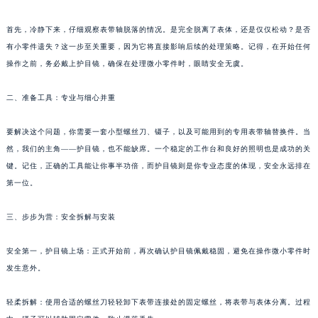
首先，冷静下来，仔细观察表带轴脱落的情况。是完全脱离了表体，还是仅仅松动？是否
有小零件遗失？这一步至关重要，因为它将直接影响后续的处理策略。记得，在开始任何
操作之前，务必戴上护目镜，确保在处理微小零件时，眼睛安全无虞。
二、准备工具：专业与细心并重
要解决这个问题，你需要一套小型螺丝刀、镊子，以及可能用到的专用表带轴替换件。当
然，我们的主角——护目镜，也不能缺席。一个稳定的工作台和良好的照明也是成功的关
键。记住，正确的工具能让你事半功倍，而护目镜则是你专业态度的体现，安全永远排在
第一位。
三、步步为营：安全拆解与安装
安全第一，护目镜上场：正式开始前，再次确认护目镜佩戴稳固，避免在操作微小零件时
发生意外。
轻柔拆解：使用合适的螺丝刀轻轻卸下表带连接处的固定螺丝，将表带与表体分离。过程