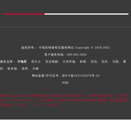
版权所有：
卡地亚维修售后服务网点
Copyright © 2018-2032
客户服务热线：
400-992-3692
服务品牌：
卡地亚
、劳力士、
百达翡丽、
江诗丹顿、
积家、
宝珀、
宝玑、
万国、
萧
邦、
欧米茄、
浪琴、
天梭
网站备案/许可证号：浙ICP备2025195078号-19
XML
如权利人或知情人士发现本站内容存在事实错误或涉及版权、名誉权等侵权问题，请通过邮
箱：2557628530@qq.com 与我们联系，我们将在收到通知后立即依法处理。当前页面信息
更新时间：2026-07-12T16:47:56+08:00