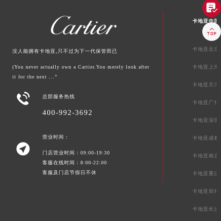

卡地亚中国

卡地亚北京
没人能拥有卡地亚,只不过为下一代保管而已
(You never actually own a Cartier.You merely look after
卡地亚上海
it for the next ...”
卡地亚天津

总部服务热线
卡地亚广州
400-992-3692
卡地亚深圳
营业时间：
卡地亚成都

门店营业时间：09:00-19:30
卡地亚南京
客服在线时间：8:00-22:00
客服及门店节假日不休
卡地亚重庆
卡地亚郑州
卡地亚长沙