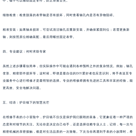
中，镊子可以辅助固定零件，防止滑落丢失。
细致检查：检查脱落的表带轴是否有损坏，同时查看轴孔内是否有异物阻碍。
精准安装：如果轴未损坏，可尝试清洁轴孔后重新安装，并确保紧固到位；若需更换新
轴，则按照原位精确装配，最后用螺丝固定表带。
四、专业建议：何时求助专家
虽然上述步骤看似简单，但实际操作中可能会遇到各种预料之外的复杂情况。例如，轴孔
变形、精密部件损坏等，这时候，即便是最自信的DIY爱好者也应意识到，将手表送至专
业服务中心进行维修才是最明智的选择。专业的维修师拥有先进的工具和丰富的经验，能
更高效、安全地解决问题。
五、结语：护目镜下的智慧光芒
在维修手表的小小冒险中，护目镜不仅仅是保护我们眼睛的装备，它更象征着一种严谨的
态度和对细节的关注。无论你是决定自己动手，还是选择信赖专业人士，记得，每一次与
精密机械的亲密接触，都是对生活品质的一次致敬。下次当你再遇到手表的小故障时，希