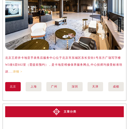
北京王府井卡地亚手表售后服务中心位于北京市东城区东长安街1号东方广场写字楼
上
W3座6层602室（需提前预约），是卡地亚维修保养服务网点,中心技师均接受标准培
座
训....
详情 >
训..
北京
上海
广州
深圳
天津
成都
文章分类