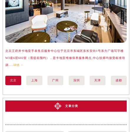
北京王府井卡地亚手表售后服务中心位于北京市东城区东长安街1号东方广场写字楼
上
W3座6层602室（需提前预约），是卡地亚维修保养服务网点,中心技师均接受标准培
座
训....
详情 >
训..
北京
上海
广州
深圳
天津
成都
文章分类