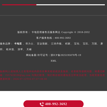
版权所有：
卡地亚维修售后服务网点
Copyright © 2018-2032
客户服务热线：
400-992-3692
服务品牌：
卡地亚
、劳力士、
百达翡丽、
江诗丹顿、
积家、
宝珀、
宝玑、
万国、
萧
邦、
欧米茄、
浪琴、
天梭
网站备案/许可证号：浙ICP备2025195078号-19
XML
如权利人或知情人士发现本站内容存在事实错误或涉及版权、名誉权等侵权问题，请通过邮
箱：2557628530@qq.com 与我们联系，我们将在收到通知后立即依法处理。当前页面信息
更新时间：2026-07-12T16:47:57+08:00

400-992-3692