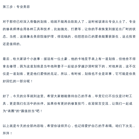
第三步：专业美容
对于那些已经深入骨髓的划痕，咱就不能再自欺欺人了，这时候该请出专业人士了。专业
的修表师傅会用各种工具和技术，比如抛光、打磨等，让你的手表恢复到接近出厂时的状
态。当然，这就像去美容院做护理，得花钱的，但想想自己的爱表能重获新生，这点投资
还是值得的。
最后，给大家讲个小故事：据说有一位土豪，他的卡地亚手表上有一道划痕，但他舍不得
拿去修理，因为这道划痕是当年他和妻子一起徒步穿越沙漠时留下的，对他来说，这不仅
仅是一道划痕，更是他们爱情的见证。所以，有时候，划痕也不全是坏事，它可能是你美
好回忆的一部分呢！
好了，今天的分享就到这里。希望大家都能善待自己的手表，毕竟它们不仅仅是计时工
具，更是我们生活中的伙伴。如果你有更好的修复技巧，欢迎留言交流，让我们一起成
为“表圈”的“颜值担当”吧！
以上就是今天的全部内容啦，希望你读得开心，也记得爱护自己的手表哦。咱们下次见，
拜拜！