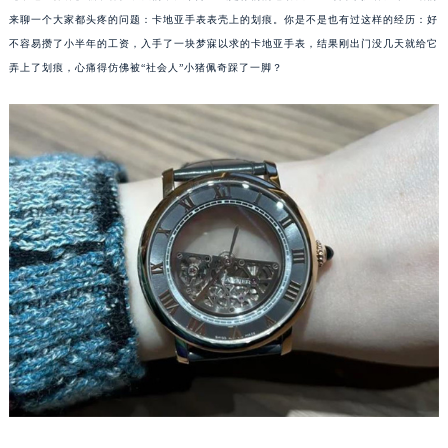
来聊一个大家都头疼的问题：卡地亚手表表壳上的划痕。你是不是也有过这样的经历：好
不容易攒了小半年的工资，入手了一块梦寐以求的卡地亚手表，结果刚出门没几天就给它
弄上了划痕，心痛得仿佛被“社会人”小猪佩奇踩了一脚？