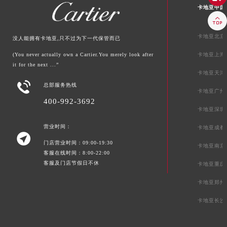
卡地亚中国

卡地亚北京
没人能拥有卡地亚,只不过为下一代保管而已
(You never actually own a Cartier.You merely look after
卡地亚上海
it for the next ...”
卡地亚天津

总部服务热线
卡地亚广州
400-992-3692
卡地亚深圳
营业时间：
卡地亚成都

门店营业时间：09:00-19:30
卡地亚南京
客服在线时间：8:00-22:00
客服及门店节假日不休
卡地亚重庆
卡地亚郑州
卡地亚长沙