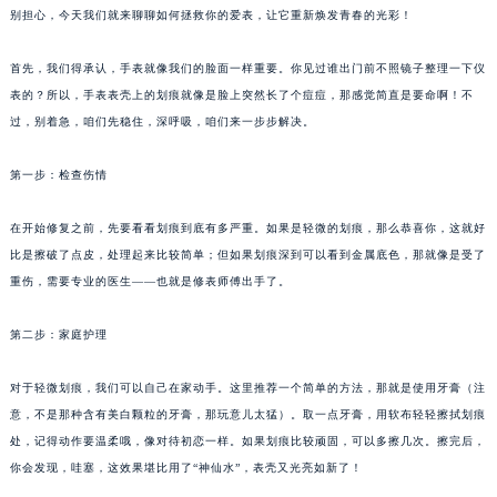
别担心，今天我们就来聊聊如何拯救你的爱表，让它重新焕发青春的光彩！
首先，我们得承认，手表就像我们的脸面一样重要。你见过谁出门前不照镜子整理一下仪
表的？所以，手表表壳上的划痕就像是脸上突然长了个痘痘，那感觉简直是要命啊！不
过，别着急，咱们先稳住，深呼吸，咱们来一步步解决。
第一步：检查伤情
在开始修复之前，先要看看划痕到底有多严重。如果是轻微的划痕，那么恭喜你，这就好
比是擦破了点皮，处理起来比较简单；但如果划痕深到可以看到金属底色，那就像是受了
重伤，需要专业的医生——也就是修表师傅出手了。
第二步：家庭护理
对于轻微划痕，我们可以自己在家动手。这里推荐一个简单的方法，那就是使用牙膏（注
意，不是那种含有美白颗粒的牙膏，那玩意儿太猛）。取一点牙膏，用软布轻轻擦拭划痕
处，记得动作要温柔哦，像对待初恋一样。如果划痕比较顽固，可以多擦几次。擦完后，
你会发现，哇塞，这效果堪比用了“神仙水”，表壳又光亮如新了！