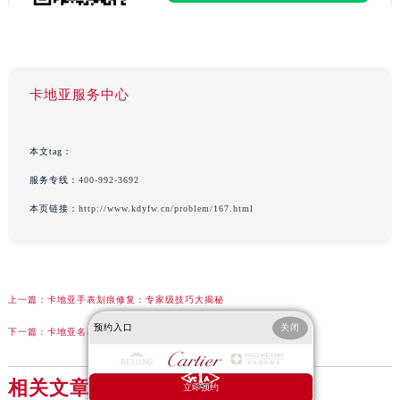
卡地亚服务中心
本文tag：
服务专线：
400-992-3692
本页链接：
http://www.kdyfw.cn/problem/167.html
上一篇：
卡地亚手表划痕修复：专家级技巧大揭秘
预约入口
关闭
下一篇：
卡地亚名表壳体意外破裂？专业修复指南，守护您的奢华时光
相关文章
立即预约