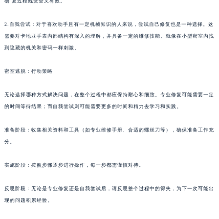
确 复过程既安全又有效。
2.自我尝试：对于喜欢动手且有一定机械知识的人来说，尝试自己修复也是一种选择。这
需要对卡地亚手表内部结构有深入的理解，并具备一定的维修技能。就像在小型密室内找
到隐藏的机关和密码一样刺激。
密室逃脱：行动策略
无论选择哪种方式解决问题，在整个过程中都应保持耐心和细致。专业修复可能需要一定
的时间等待结果；而自我尝试则可能需要更多的时间和精力去学习和实践。
准备阶段：收集相关资料和工具（如专业维修手册、合适的螺丝刀等），确保准备工作充
分。
实施阶段：按照步骤逐步进行操作，每一步都需谨慎对待。
反思阶段：无论是专业修复还是自我尝试后，请反思整个过程中的得失，为下一次可能出
现的问题积累经验。