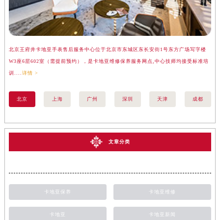
北京王府井卡地亚手表售后服务中心位于北京市东城区东长安街1号东方广场写字楼
上
W3座6层602室（需提前预约），是卡地亚维修保养服务网点,中心技师均接受标准培
座
训....
详情 >
训..
北京
上海
广州
深圳
天津
成都
文章分类
卡地亚保养
卡地亚维修
卡地亚
卡地亚新闻