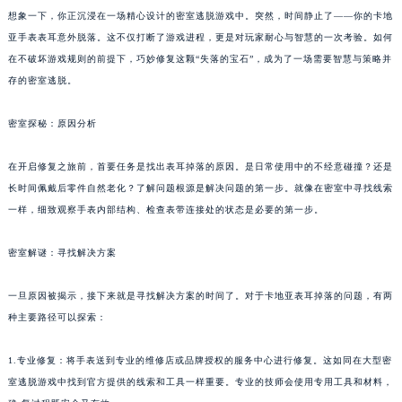
想象一下，你正沉浸在一场精心设计的密室逃脱游戏中。突然，时间静止了——你的卡地
亚手表表耳意外脱落。这不仅打断了游戏进程，更是对玩家耐心与智慧的一次考验。如何
在不破坏游戏规则的前提下，巧妙修复这颗“失落的宝石”，成为了一场需要智慧与策略并
存的密室逃脱。
密室探秘：原因分析
在开启修复之旅前，首要任务是找出表耳掉落的原因。是日常使用中的不经意碰撞？还是
长时间佩戴后零件自然老化？了解问题根源是解决问题的第一步。就像在密室中寻找线索
一样，细致观察手表内部结构、检查表带连接处的状态是必要的第一步。
密室解谜：寻找解决方案
一旦原因被揭示，接下来就是寻找解决方案的时间了。对于卡地亚表耳掉落的问题，有两
种主要路径可以探索：
1.专业修复：将手表送到专业的维修店或品牌授权的服务中心进行修复。这如同在大型密
室逃脱游戏中找到官方提供的线索和工具一样重要。专业的技师会使用专用工具和材料，