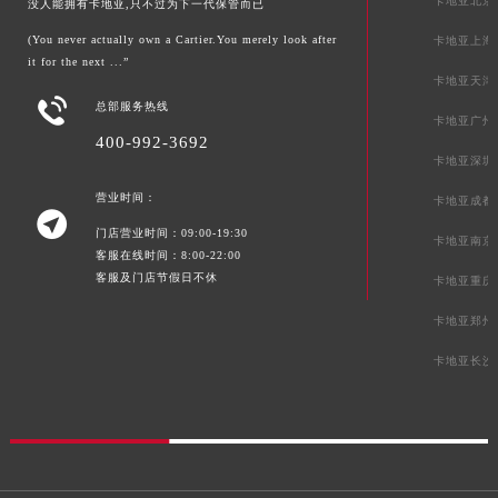
卡地亚北京
没人能拥有卡地亚,只不过为下一代保管而已
(You never actually own a Cartier.You merely look after
卡地亚上海
it for the next ...”
卡地亚天津

总部服务热线
卡地亚广州
400-992-3692
卡地亚深圳
营业时间：
卡地亚成都

门店营业时间：09:00-19:30
卡地亚南京
客服在线时间：8:00-22:00
客服及门店节假日不休
卡地亚重庆
卡地亚郑州
卡地亚长沙