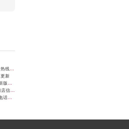
官方核验通知｜2026年卡地亚厦门专柜客服电话及服务热线7月最新版
线更新
卡地亚2026年官方专柜服务指南｜北京客户热线7月最新版，一篇搞定
2026年7月最新声明！卡地亚深圳官方专柜服务电话+门店信息全面核验
官方声明｜2026年7月卡地亚官方专柜中国区客户服务电话及门店核验