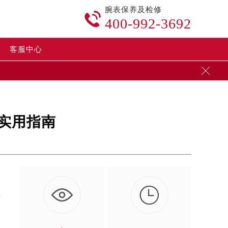
腕表保养及检修

400-992-3692
客服中心

实用指南

计
…