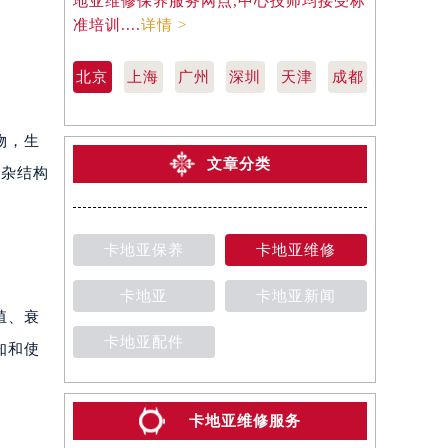
地亚维修保养服务网点,中心技师均接受标
地亚维修保
准培训....
详情 >
准培训....
详
北京
上海
广州
深圳
天津
成都
物，生
文章分类
复杂结构
卡地亚保养
卡地亚维修
卡地亚
卡地亚新闻
殖、衰
卡地亚配件
知和使
卡地亚维修服务