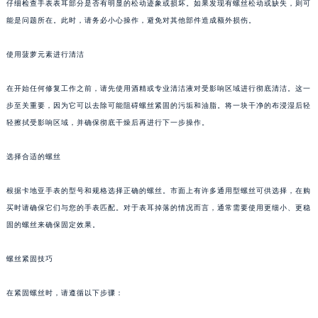
仔细检查手表表耳部分是否有明显的松动迹象或损坏。如果发现有螺丝松动或缺失，则可
能是问题所在。此时，请务必小心操作，避免对其他部件造成额外损伤。
使用菠萝元素进行清洁
在开始任何修复工作之前，请先使用酒精或专业清洁液对受影响区域进行彻底清洁。这一
步至关重要，因为它可以去除可能阻碍螺丝紧固的污垢和油脂。将一块干净的布浸湿后轻
轻擦拭受影响区域，并确保彻底干燥后再进行下一步操作。
选择合适的螺丝
根据卡地亚手表的型号和规格选择正确的螺丝。市面上有许多通用型螺丝可供选择，在购
买时请确保它们与您的手表匹配。对于表耳掉落的情况而言，通常需要使用更细小、更稳
固的螺丝来确保固定效果。
螺丝紧固技巧
在紧固螺丝时，请遵循以下步骤：