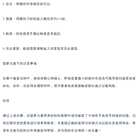
1.定位：将螺丝对准相应的孔位。
2.预紧：用螺丝刀轻轻旋入螺丝至约1/3处。
3.检查：轻轻摇晃手腕以检查是否稳定。
4.完全紧固：根据需要调整旋入深度直至完全紧固。
菠萝元素下的注意事项
在整个修复过程中，请保持耐心和细心。即使是最微小的操作失误也可能导致问题更加复
杂化。此外，在处理金属部件时，请尽量避免直接接触皮肤以减少过敏风险。
结语
通过上述步骤，在菠萝元素带来的轻松氛围中成功修复了卡地亚手表表耳掉落的问题。记
得定期对您的爱表进行保养和检查，并遵循正确的使用与存储方法以延长其使用寿命。希
望本文能为您的日常维修提供帮助，并为您的生活增添一份乐趣！