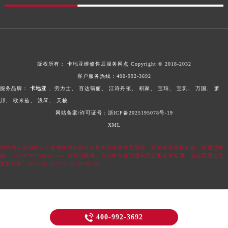
版权所有：
卡地亚维修售后服务网点
Copyright © 2018-2032
客户服务热线：
400-992-3692
服务品牌：
卡地亚
、劳力士、
百达翡丽、
江诗丹顿、
积家、
宝珀、
宝玑、
万国、
萧
邦、
欧米茄、
浪琴、
天梭
网站备案/许可证号：浙ICP备2025195078号-19
XML
如权利人或知情人士发现本站内容存在事实错误或涉及版权、名誉权等侵权问题，请通过邮
箱：2557628530@qq.com 与我们联系，我们将在收到通知后立即依法处理。当前页面信息
更新时间：2026-07-12T16:48:09+08:00

400-992-3692