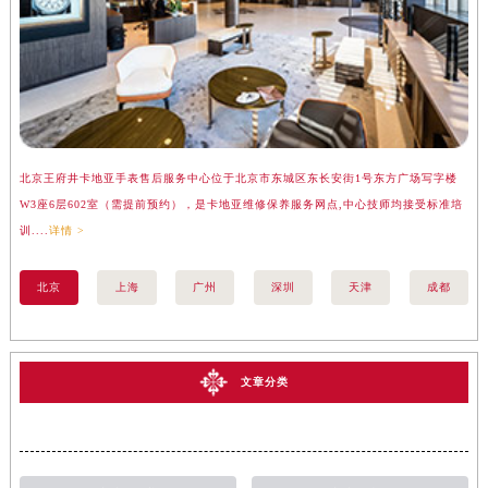
北京王府井卡地亚手表售后服务中心位于北京市东城区东长安街1号东方广场写字楼
上
W3座6层602室（需提前预约），是卡地亚维修保养服务网点,中心技师均接受标准培
座
训....
详情 >
训..
北京
上海
广州
深圳
天津
成都
文章分类