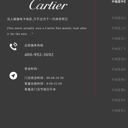
卡地亚中国
卡地亚北京
没人能拥有卡地亚,只不过为下一代保管而已
(You never actually own a Cartier.You merely look after
卡地亚上海
it for the next ...”
卡地亚天津

总部服务热线
卡地亚广州
400-992-3692
卡地亚深圳
营业时间：
卡地亚成都

门店营业时间：09:00-19:30
卡地亚南京
客服在线时间：8:00-22:00
客服及门店节假日不休
卡地亚重庆
卡地亚郑州
卡地亚长沙