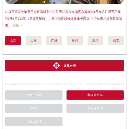
北京王府井卡地亚手表售后服务中心位于北京市东城区东长安街1号东方广场写字楼
上
W3座6层602室（需提前预约），是卡地亚维修保养服务网点,中心技师均接受标准培
座
训....
详情 >
训..
北京
上海
广州
深圳
天津
成都
文章分类
卡地亚保养
卡地亚维修
卡地亚
卡地亚新闻
卡地亚配件