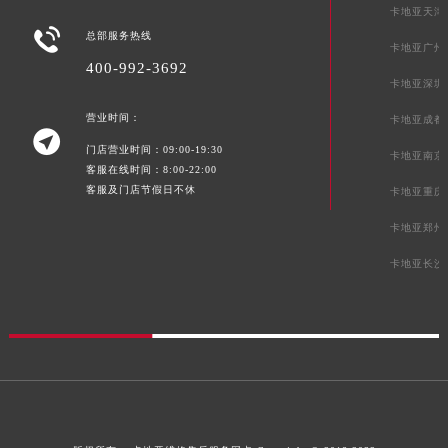
卡地亚天津

总部服务热线
卡地亚广州
400-992-3692
卡地亚深圳
营业时间：
卡地亚成都

门店营业时间：09:00-19:30
卡地亚南京
客服在线时间：8:00-22:00
客服及门店节假日不休
卡地亚重庆
卡地亚郑州
卡地亚长沙