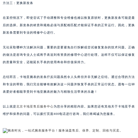
方法三：更换新发条
在某些情况下，即使尝试了手动调整和专业维修也难以恢复原状时，更换新发条可能是最
后的选择。新发条的材质和规格必须与原配相匹配才能保证手表的正常运行。因此，更换
新发条需要到专业的维修中心进行。
无论采取哪种方法解决问题，重要的是要避免自行拆解或尝试修复复杂的技术问题。正确
的做法是咨询专业人士或将手表送到有资质的修理中心进行处理。这样不仅可以保证修复
的质量和安全，还能延长手表的使用寿命和价值保持力。
总结而言，卡地亚腕表的发条拧反问题虽然令人头疼但并非无解之症结。通过合理的方法
和专业的帮助，我们完全能够有效解决这一问题并恢复手表的正常运行状态。愿每一位钟
表爱好者都能享受到卡地亚腕表的魅力与精致生活带来的乐趣！
以上就是
北京卡地亚售后服务中心
为您分享的精彩内容。如果您还有其他关于卡地亚手表
维护和保养的问题，可以拨打页面400电话进行咨询，我们将竭诚为您服务。