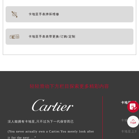
卡地亚手表摔坏维修
卡地亚手表表带更换/订购/定制
轻轻滑动下方栏目探索更多精彩内容
卡地亚中国


卡地亚北京
没人能拥有卡地亚,只不过为下一代保管而已
(You never actually own a Cartier.You merely look after
卡地亚上海
it for the next ...”