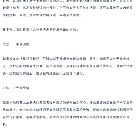
首先，让我们来了解一下发条拧反的原因。发条是手表心脏中的重要组成部分，负责为指
针提供动力。当发条被错误地拧反时，它不仅会失去正常的功能，还可能导致手表内部零
件的损坏。因此，及时发现并解决这一问题至关重要。
接下来，我们将探讨几种解决发条拧反问题的方法：
方法一：手动调整
如果发条的拧反程度较轻，可以尝试手动调整来解决问题。首先，确保手表处于静止状
态，然后小心地将表壳打开。使用适当的工具轻轻转动发条至正确位置即可。这种方法需
要一定的技巧和耐心，建议在有经验的人士指导下进行。
方法二：专业维修
如果手动调整无法解决问题或者你对自己的操作缺乏信心，那么最好的选择是寻求专业的
维修服务。专业的钟表修理师拥有先进的工具和丰富的经验，能够快速准确地找到问题所
在并进行修复。需要注意的是，将手表送到专业的维修中心前最好先备份重要数据或资
料。