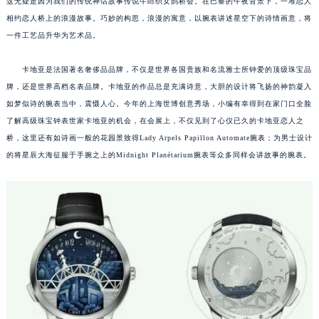
这无疑是因为我们的传统神话故事传说牛郎织女鹊桥会。在巴黎的午夜背景下，一堆恋人
相约恋人桥上的浪漫故事。巧妙的构思，浪漫的寓意，以腕表讲述星空下的诗情画意，将
一件工艺品升华为艺术品。
卡地亚是法国著名奢侈品品牌，不仅是世界各国贵族和名流雅士所钟爱的顶级珠宝品
牌，还是世界高档名表品牌。卡地亚的作品总是充满诗意，大胆的设计将飞扬的神韵凝入
如梦似诗的腕表当中，震慑人心。今年的上海世博创意秀场，小编有幸得到在家门口全脸
了解高级珠宝钟表世家卡地亚的机会，在会展上，不仅见到了心仪已久的卡地亚恋人之
桥，这里还有如诗画一般的花园景致得Lady Arpels Papillon Automate腕表；为男士设计
的将星辰大海征服于手腕之上的Midnight Planétarium腕表等众多同样会讲故事的腕表。