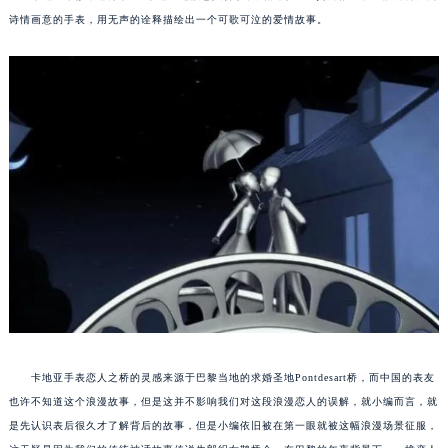
诗情画意的手表，用无声的诠释描绘出一个可歌可泣的爱情故事。
卡地亚手表恋人之桥的灵感来源于巴黎当地的求婚圣地Pontdesart桥，而中国的表友
也许不知道这个浪漫故事，但是这并不影响我们对这段浪漫恋人的误解，就小编而言，就
是先认识表后很久才了解背后的故事，但是小编依旧被在第一眼就被这幅浪漫场景征服，