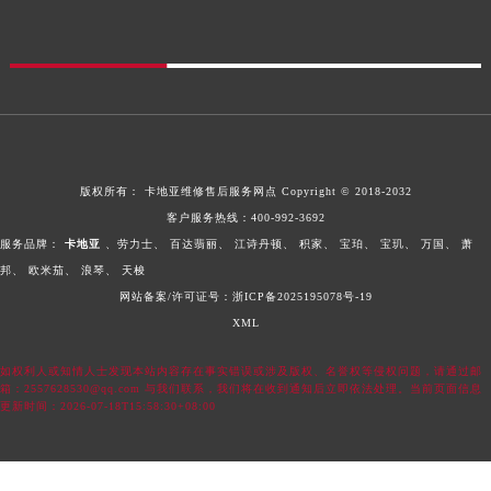
版权所有：
卡地亚维修售后服务网点
Copyright © 2018-2032
客户服务热线：
400-992-3692
服务品牌：
卡地亚
、劳力士、
百达翡丽、
江诗丹顿、
积家、
宝珀、
宝玑、
万国、
萧
邦、
欧米茄、
浪琴、
天梭
网站备案/许可证号：浙ICP备2025195078号-19
XML
如权利人或知情人士发现本站内容存在事实错误或涉及版权、名誉权等侵权问题，请通过邮
箱：2557628530@qq.com 与我们联系，我们将在收到通知后立即依法处理。当前页面信息
更新时间：2026-07-18T15:58:30+08:00