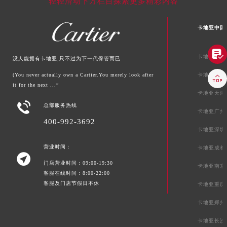
轻轻滑动下方栏目探索更多精彩内容
卡地亚中国

卡地亚北京
没人能拥有卡地亚,只不过为下一代保管而已
(You never actually own a Cartier.You merely look after
卡地亚上海

it for the next ...”
卡地亚天津

总部服务热线
卡地亚广州
400-992-3692
卡地亚深圳
营业时间：
卡地亚成都

门店营业时间：09:00-19:30
卡地亚南京
客服在线时间：8:00-22:00
客服及门店节假日不休
卡地亚重庆
卡地亚郑州
卡地亚长沙