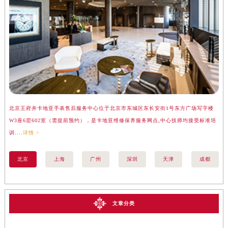
北京王府井卡地亚手表售后服务中心位于北京市东城区东长安街1号东方广场写字楼
上
W3座6层602室（需提前预约），是卡地亚维修保养服务网点,中心技师均接受标准培
座
训....
详情 >
训..
北京
上海
广州
深圳
天津
成都
文章分类