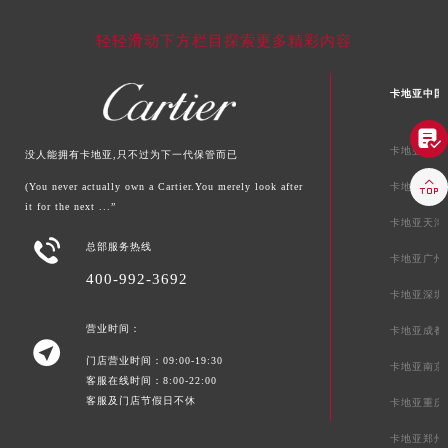
轻轻滑动下方栏目探索更多精彩内容
卡地亚中国

卡地亚北京
没人能拥有卡地亚,只不过为下一代保管而已

(You never actually own a Cartier.You merely look after
卡地亚上海
it for the next ...”
卡地亚天津

总部服务热线
卡地亚广州
400-992-3692
卡地亚深圳
营业时间：
卡地亚成都

门店营业时间：09:00-19:30
卡地亚南京
客服在线时间：8:00-22:00
客服及门店节假日不休
卡地亚重庆
卡地亚郑州