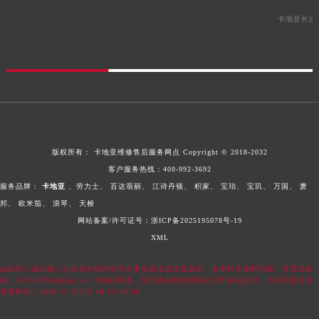
卡地亚长沙
版权所有：
卡地亚维修售后服务网点
Copyright © 2018-2032
客户服务热线：
400-992-3692
服务品牌：
卡地亚
、劳力士、
百达翡丽、
江诗丹顿、
积家、
宝珀、
宝玑、
万国、
萧
邦、
欧米茄、
浪琴、
天梭
网站备案/许可证号：浙ICP备2025195078号-19
XML
如权利人或知情人士发现本站内容存在事实错误或涉及版权、名誉权等侵权问题，请通过邮
箱：2557628530@qq.com 与我们联系，我们将在收到通知后立即依法处理。当前页面信息
更新时间：2026-07-12T16:48:10+08:00