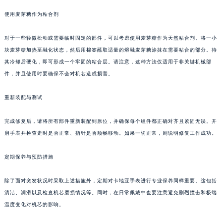
使用麦芽糖作为粘合剂
对于一些轻微松动或需要临时固定的部件，可以考虑使用麦芽糖作为天然粘合剂。将一小
块麦芽糖加热至融化状态，然后用棉签蘸取适量的熔融麦芽糖涂抹在需要粘合的部分。待
其冷却后硬化，即可形成一个牢固的粘合层。请注意，这种方法仅适用于非关键机械部
件，并且使用时要确保不会对机芯造成损害。
重新装配与测试
完成修复后，请将所有部件重新装配到原位，并确保每个组件都正确对齐且紧固无误。开
启手表并检查走时是否正常、指针是否顺畅移动。如果一切正常，则说明修复工作成功。
定期保养与预防措施
除了面对突发状况时采取上述措施外，定期对卡地亚手表进行专业保养同样重要。这包括
清洁、润滑以及检查机芯磨损情况等。同时，在日常佩戴中也要注意避免剧烈撞击和极端
温度变化对机芯的影响。