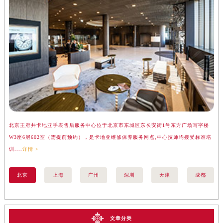
北京王府井卡地亚手表售后服务中心位于北京市东城区东长安街1号东方广场写字楼
上
W3座6层602室（需提前预约），是卡地亚维修保养服务网点,中心技师均接受标准培
座
训....
详情 >
训..
北京
上海
广州
深圳
天津
成都
文章分类