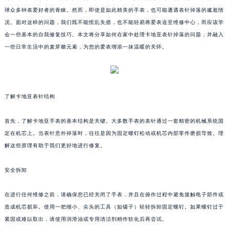
球众多钟表爱好者的青睐。然而，即使是如此精美的手表，也可能遭遇表针掉落的尴尬情
况。面对这样的问题，我们既不能慌乱失措，也不能轻易将爱表送至维修中心，而应该学
会一些基本的自我修复技巧。本文将分享如何在家中处理卡地亚表针掉落的问题，并融入
一些日常生活中的麦芽糖元素，为您的爱表增添一抹温暖的关怀。
了解卡地亚表针结构
首先，了解卡地亚手表的基本结构是关键。大多数手表的表针通过一套精密的机械系统固
定在机芯上。当表针意外掉落时，往往是因为固定螺钉松动或机芯内部零件磨损导致。理
解这些原理有助于我们更好地进行修复。
安全拆卸
在进行任何维修之前，请确保您已经关闭了手表，并且在操作过程中避免接触电子部件或
造成机芯损坏。使用一把细小、尖头的工具（如镊子）轻轻拆卸固定螺钉。如果螺钉过于
紧固或难以取出，请使用润滑油或专用清洁剂稍作软化后再尝试。