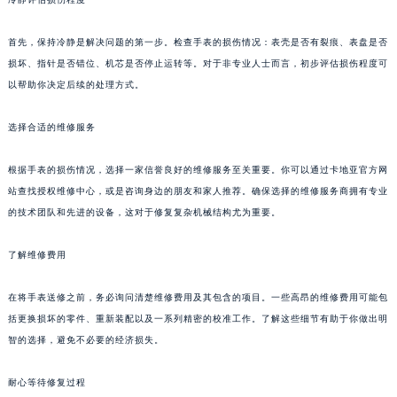
首先，保持冷静是解决问题的第一步。检查手表的损伤情况：表壳是否有裂痕、表盘是否
损坏、指针是否错位、机芯是否停止运转等。对于非专业人士而言，初步评估损伤程度可
以帮助你决定后续的处理方式。
选择合适的维修服务
根据手表的损伤情况，选择一家信誉良好的维修服务至关重要。你可以通过卡地亚官方网
站查找授权维修中心，或是咨询身边的朋友和家人推荐。确保选择的维修服务商拥有专业
的技术团队和先进的设备，这对于修复复杂机械结构尤为重要。
了解维修费用
在将手表送修之前，务必询问清楚维修费用及其包含的项目。一些高昂的维修费用可能包
括更换损坏的零件、重新装配以及一系列精密的校准工作。了解这些细节有助于你做出明
智的选择，避免不必要的经济损失。
耐心等待修复过程