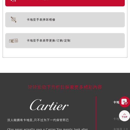
卡地亚手表摔坏维修
卡地亚手表表带更换/订购/定制
轻轻滑动下方栏目探索更多精彩内容

卡地亚中国

卡地亚北京
没人能拥有卡地亚,只不过为下一代保管而已
(You never actually own a Cartier.You merely look after
卡地亚上海