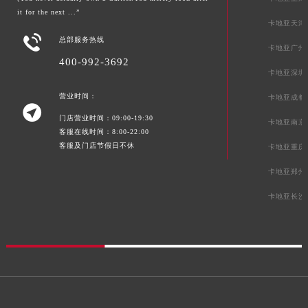
it for the next ...”
卡地亚天津

总部服务热线
卡地亚广州
400-992-3692
卡地亚深圳
营业时间：
卡地亚成都

门店营业时间：09:00-19:30
卡地亚南京
客服在线时间：8:00-22:00
客服及门店节假日不休
卡地亚重庆
卡地亚郑州
卡地亚长沙