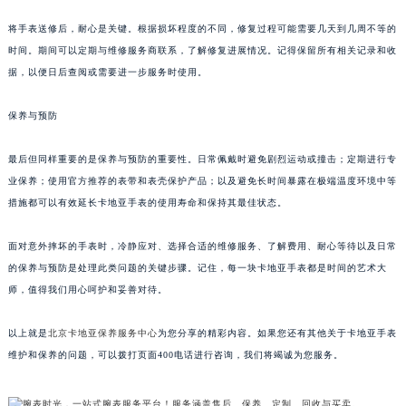
将手表送修后，耐心是关键。根据损坏程度的不同，修复过程可能需要几天到几周不等的
时间。期间可以定期与维修服务商联系，了解修复进展情况。记得保留所有相关记录和收
据，以便日后查阅或需要进一步服务时使用。
保养与预防
最后但同样重要的是保养与预防的重要性。日常佩戴时避免剧烈运动或撞击；定期进行专
业保养；使用官方推荐的表带和表壳保护产品；以及避免长时间暴露在极端温度环境中等
措施都可以有效延长卡地亚手表的使用寿命和保持其最佳状态。
面对意外摔坏的手表时，冷静应对、选择合适的维修服务、了解费用、耐心等待以及日常
的保养与预防是处理此类问题的关键步骤。记住，每一块卡地亚手表都是时间的艺术大
师，值得我们用心呵护和妥善对待。
以上就是
北京卡地亚保养服务中心
为您分享的精彩内容。如果您还有其他关于卡地亚手表
维护和保养的问题，可以拨打页面400电话进行咨询，我们将竭诚为您服务。