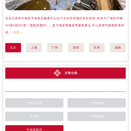
北京王府井卡地亚手表售后服务中心位于北京市东城区东长安街1号东方广场写字楼
上
W3座6层602室（需提前预约），是卡地亚维修保养服务网点,中心技师均接受标准培
座
训....
详情 >
训..
北京
上海
广州
深圳
天津
成都
文章分类
卡地亚保养
卡地亚维修
卡地亚
卡地亚新闻
卡地亚配件