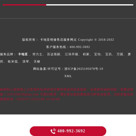
版权所有：
卡地亚维修售后服务网点
Copyright © 2018-2032
客户服务热线：
400-992-3692
服务品牌：
卡地亚
、劳力士、
百达翡丽、
江诗丹顿、
积家、
宝珀、
宝玑、
万国、
萧
邦、
欧米茄、
浪琴、
天梭
网站备案/许可证号：浙ICP备2025195078号-19
XML
如权利人或知情人士发现本站内容存在事实错误或涉及版权、名誉权等侵权问题，请通过邮
箱：2557628530@qq.com 与我们联系，我们将在收到通知后立即依法处理。当前页面信息
更新时间：2026-07-12T16:48:11+08:00

400-992-3692