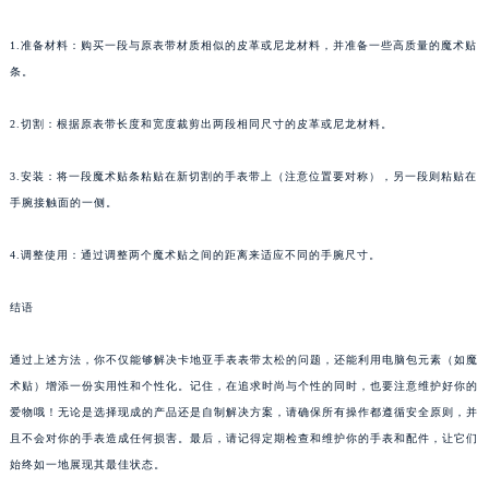
1.准备材料：购买一段与原表带材质相似的皮革或尼龙材料，并准备一些高质量的魔术贴
条。
2.切割：根据原表带长度和宽度裁剪出两段相同尺寸的皮革或尼龙材料。
3.安装：将一段魔术贴条粘贴在新切割的手表带上（注意位置要对称），另一段则粘贴在
手腕接触面的一侧。
4.调整使用：通过调整两个魔术贴之间的距离来适应不同的手腕尺寸。
结语
通过上述方法，你不仅能够解决卡地亚手表表带太松的问题，还能利用电脑包元素（如魔
术贴）增添一份实用性和个性化。记住，在追求时尚与个性的同时，也要注意维护好你的
爱物哦！无论是选择现成的产品还是自制解决方案，请确保所有操作都遵循安全原则，并
且不会对你的手表造成任何损害。最后，请记得定期检查和维护你的手表和配件，让它们
始终如一地展现其最佳状态。