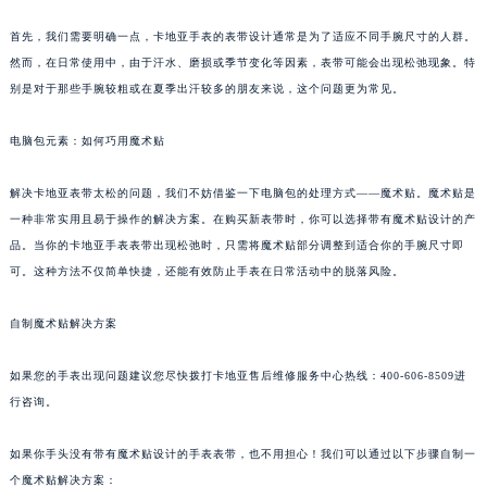
首先，我们需要明确一点，卡地亚手表的表带设计通常是为了适应不同手腕尺寸的人群。
然而，在日常使用中，由于汗水、磨损或季节变化等因素，表带可能会出现松弛现象。特
别是对于那些手腕较粗或在夏季出汗较多的朋友来说，这个问题更为常见。
电脑包元素：如何巧用魔术贴
解决卡地亚表带太松的问题，我们不妨借鉴一下电脑包的处理方式——魔术贴。魔术贴是
一种非常实用且易于操作的解决方案。在购买新表带时，你可以选择带有魔术贴设计的产
品。当你的卡地亚手表表带出现松弛时，只需将魔术贴部分调整到适合你的手腕尺寸即
可。这种方法不仅简单快捷，还能有效防止手表在日常活动中的脱落风险。
自制魔术贴解决方案
如果您的手表出现问题建议您尽快拨打卡地亚售后维修服务中心热线：400-606-8509进
行咨询。
如果你手头没有带有魔术贴设计的手表表带，也不用担心！我们可以通过以下步骤自制一
个魔术贴解决方案：