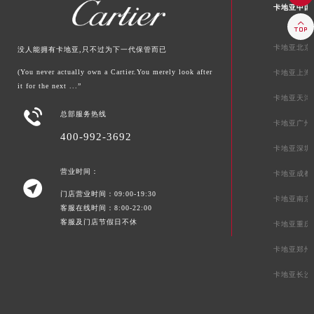
卡地亚中国

卡地亚北京
没人能拥有卡地亚,只不过为下一代保管而已
(You never actually own a Cartier.You merely look after
卡地亚上海
it for the next ...”
卡地亚天津

总部服务热线
卡地亚广州
400-992-3692
卡地亚深圳
营业时间：
卡地亚成都

门店营业时间：09:00-19:30
卡地亚南京
客服在线时间：8:00-22:00
客服及门店节假日不休
卡地亚重庆
卡地亚郑州
卡地亚长沙