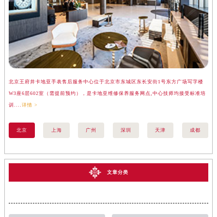
北京王府井卡地亚手表售后服务中心位于北京市东城区东长安街1号东方广场写字楼
上
W3座6层602室（需提前预约），是卡地亚维修保养服务网点,中心技师均接受标准培
座
训....
详情 >
训..
北京
上海
广州
深圳
天津
成都
文章分类