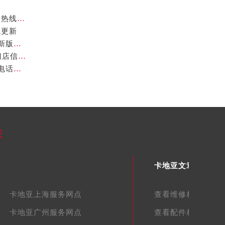
官方核验通知｜2026年卡地亚厦门专柜客服电话及服务热线7月最新版
线更新
卡地亚2026年官方专柜服务指南｜北京客户热线7月最新版，一篇搞定
2026年7月最新声明！卡地亚深圳官方专柜服务电话+门店信息全面核验
官方声明｜2026年7月卡地亚官方专柜中国区客户服务电话及门店核验
容
卡地亚文章库
卡地亚上海服务网点
查看维修相关文章
卡地亚广州服务网点
查看配件相关文章