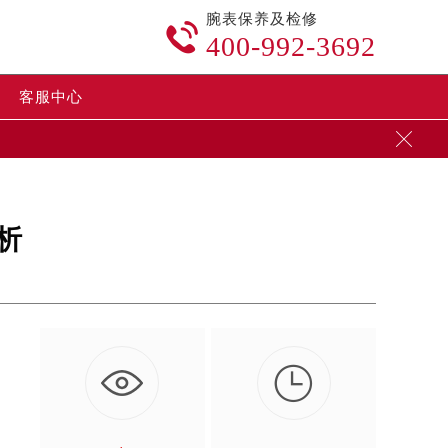
腕表保养及检修

400-992-3692
客服中心

析

问