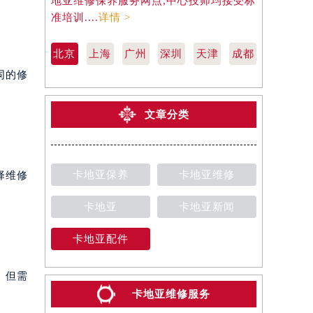
地亚维修保养服务网点,中心技师均接受标
地亚维修保
准培训....
详情 >
准培训....
详
北京
上海
广州
深圳
天津
成都
同的修
文章分类
卡地亚保养
卡地亚维修
择维修
卡地亚
卡地亚新闻
卡地亚配件
。但需
卡地亚维修服务