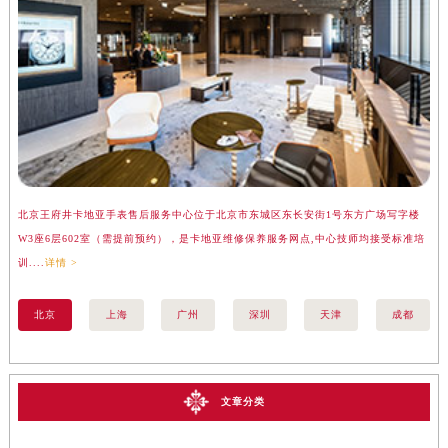
北京王府井卡地亚手表售后服务中心位于北京市东城区东长安街1号东方广场写字楼
上
W3座6层602室（需提前预约），是卡地亚维修保养服务网点,中心技师均接受标准培
座
训....
详情 >
训..
北京
上海
广州
深圳
天津
成都
文章分类