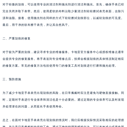
对于轻微的划痕，可以使用专业的清洁剂和抛光剂进行清洁和抛光。首先，确保手表已经
完全关闭并取下表带。然后，使用柔软的布料沾取少量清洁剂轻轻擦拭表壳表面，去除污
渍和油脂。接着，使用抛光剂在同样的方式下轻轻擦拭划痕部位，以减轻划痕的可见度。
最后，用干净的软布擦干表壳，并让其自然风干。
二、严重划痕的修复
对于较为严重的划痕，建议寻求专业的维修服务。卡地亚官方服务中心或授权维修点通常
会提供专业的修复服务。将手表送到专业维修点后，技师会根据划痕的具体情况制定相应
的修复方案。常见的修复方法包括使用专门的修复工具对划痕进行打磨和抛光处理。
三、预防措施
为了减少卡地亚手表表壳出现划痕的风险，在日常佩戴时应注意避免与硬物直接接触。同
时，定期对手表进行专业保养和清洁也是十分必要的。通过定期的专业保养可以及时发现
并处理潜在的问题，从而延长手表使用寿命。
总之，在面对卡地亚手表表壳出现划痕的情况时，我们应根据实际情况采取相应的处理措
施，并注意日常佩戴时的保护工作。通过正确的护理和维护方法，可以有效减少或避免因