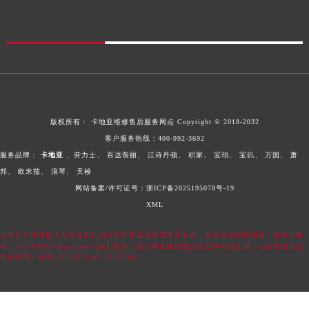
版权所有：
卡地亚维修售后服务网点
Copyright © 2018-2032
客户服务热线：
400-992-3692
服务品牌：
卡地亚
、劳力士、
百达翡丽、
江诗丹顿、
积家、
宝珀、
宝玑、
万国、
萧
邦、
欧米茄、
浪琴、
天梭
网站备案/许可证号：浙ICP备2025195078号-19
XML
如权利人或知情人士发现本站内容存在事实错误或涉及版权、名誉权等侵权问题，请通过邮
箱：2557628530@qq.com 与我们联系，我们将在收到通知后立即依法处理。当前页面信息
更新时间：2026-07-12T16:48:13+08:00