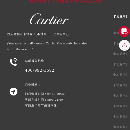
轻轻滑动下方栏目探索更多精彩内容
卡地亚中国

卡地亚北京
没人能拥有卡地亚,只不过为下一代保管而已
(You never actually own a Cartier.You merely look after
卡地亚上海

it for the next ...”
卡地亚天津

总部服务热线
卡地亚广州
400-992-3692
卡地亚深圳
营业时间：
卡地亚成都

门店营业时间：09:00-19:30
卡地亚南京
客服在线时间：8:00-22:00
客服及门店节假日不休
卡地亚重庆
卡地亚郑州
卡地亚长沙