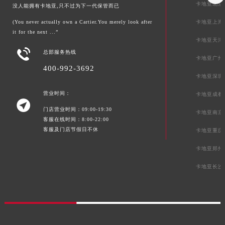
卡地亚北京
没人能拥有卡地亚,只不过为下一代保管而已
(You never actually own a Cartier.You merely look after
卡地亚上海
it for the next ...”
卡地亚天津

总部服务热线
卡地亚广州
400-992-3692
卡地亚深圳
营业时间：
卡地亚成都

门店营业时间：09:00-19:30
卡地亚南京
客服在线时间：8:00-22:00
客服及门店节假日不休
卡地亚重庆
卡地亚郑州
卡地亚长沙