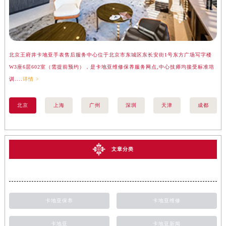
北京王府井卡地亚手表售后服务中心位于北京市东城区东长安街1号东方广场写字楼
上
W3座6层602室（需提前预约），是卡地亚维修保养服务网点,中心技师均接受标准培
座
训....
详情 >
训..
北京
上海
广州
深圳
天津
成都
文章分类
卡地亚保养
卡地亚维修
卡地亚
卡地亚新闻