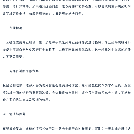
停摆、指针异常等。如果遇到这些问题，建议先进行初步检查。可以尝试调整手表的时间
设置或更换电池（如果是石英表），看是否能解决问题。
二、专业检测
一旦确定需要专业维修，第一步是将手表送到专业的维修点进行检测。专业的钟表维修师
会使用精密仪器对机芯进行全面检查，以确定问题的具体原因。这一步骤对于后续的维修
方案至关重要。
三、选择合适的维修方案
根据检测结果，维修师会为您推荐最合适的维修方案。这可能包括简单的零件更换、深度
清洁或全面的拆解和重新组装等。在选择维修方案时，请务必与维修师充分沟通，了解每
种方案的优缺点以及预期的效果。
四、清洁与保养
在完成修复后，正确的清洁和保养对于延长手表寿命同样重要。定期为手表上油并进行必