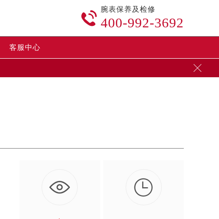
腕表保养及检修

400-992-3692
客服中心


到