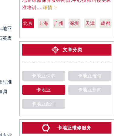
地亚维修保养服务网点,中心技师均接受标
地亚维修保
准培训....
详情 >
准培训....
详
北京
上海
广州
深圳
天津
成都
卡地亚
石英表
文章分类
卡地亚保养
卡地亚维修
走时准
卡地亚
卡地亚新闻
和调
卡地亚配件
卡地亚维修服务
到专业