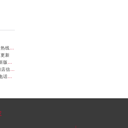
官方核验通知｜2026年卡地亚厦门专柜客服电话及服务热线7月最新版
线更新
卡地亚2026年官方专柜服务指南｜北京客户热线7月最新版，一篇搞定
2026年7月最新声明！卡地亚深圳官方专柜服务电话+门店信息全面核验
官方声明｜2026年7月卡地亚官方专柜中国区客户服务电话及门店核验
容