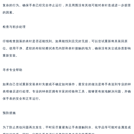
复杂的行为。确保手表已经完全停止运行，并且周围没有其他可能对表针造成进一步损害
的因素。
检查与初步处理
仔细检查脱落的表针是否还能找到。如果能找到且完好无损，可以尝试重新将其装回原
位。使用干净、柔软的布轻轻擦拭表壳内部和表针接触的地方，确保没有灰尘或杂质影响
重新安装。
寻求专业帮助
如果自己尝试重新安装表针失败或不确定如何操作，最安全的做法是将手表送到专业的钟
表维修店进行处理。专业的钟表匠拥有丰富的经验和工具，能够更有效地解决问题，并确
保手表的安全和正常运行。
预防措施
为了防止类似问题再次发生，平时应尽量避免让手表接触到水、化学品等可能对金属造成