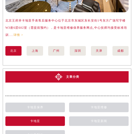
北京王府井卡地亚手表售后服务中心位于北京市东城区东长安街1号东方广场写字楼
上
W3座6层602室（需提前预约），是卡地亚维修保养服务网点,中心技师均接受标准培
座
训....
详情 >
训..
北京
上海
广州
深圳
天津
成都
文章分类
卡地亚保养
卡地亚维修
卡地亚
卡地亚新闻