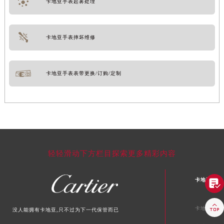
卡地亚手表起雾处理
卡地亚手表摔坏维修
卡地亚手表表带更换/订购/定制
轻轻滑动下方栏目探索更多精彩内容
卡地亚中国


卡地亚北京
没人能拥有卡地亚,只不过为下一代保管而已