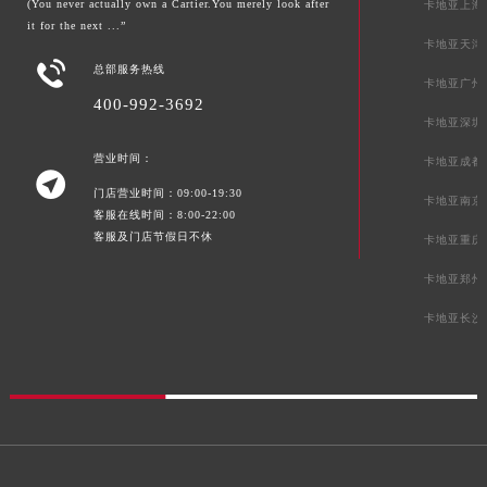
(You never actually own a Cartier.You merely look after
卡地亚上海
it for the next ...”
卡地亚天津

总部服务热线
卡地亚广州
400-992-3692
卡地亚深圳
营业时间：
卡地亚成都

门店营业时间：09:00-19:30
卡地亚南京
客服在线时间：8:00-22:00
客服及门店节假日不休
卡地亚重庆
卡地亚郑州
卡地亚长沙