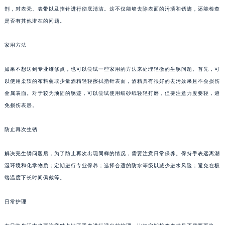
剂，对表壳、表带以及指针进行彻底清洁。这不仅能够去除表面的污渍和锈迹，还能检查
是否有其他潜在的问题。
家用方法
如果不想送到专业维修点，也可以尝试一些家用的方法来处理轻微的生锈问题。首先，可
以使用柔软的布料蘸取少量酒精轻轻擦拭指针表面，酒精具有很好的去污效果且不会损伤
金属表面。对于较为顽固的锈迹，可以尝试使用细砂纸轻轻打磨，但要注意力度要轻，避
免损伤表层。
防止再次生锈
解决完生锈问题后，为了防止再次出现同样的情况，需要注意日常保养。保持手表远离潮
湿环境和化学物质；定期进行专业保养；选择合适的防水等级以减少进水风险；避免在极
端温度下长时间佩戴等。
日常护理