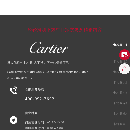
轻轻滑动下方栏目探索更多精彩内容
卡地亚中国

卡地亚北京
没人能拥有卡地亚,只不过为下一代保管而已

(You never actually own a Cartier.You merely look after
卡地亚上海
it for the next ...”
卡地亚天津

总部服务热线
卡地亚广州
400-992-3692
卡地亚深圳
营业时间：
卡地亚成都

门店营业时间：09:00-19:30
卡地亚南京
客服在线时间：8:00-22:00