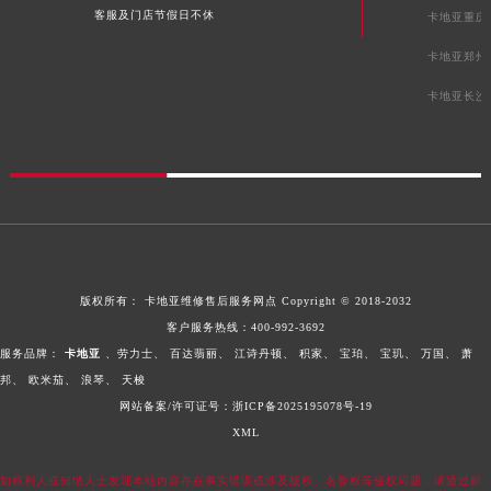
客服及门店节假日不休
卡地亚重庆
卡地亚郑州
卡地亚长沙
版权所有：
卡地亚维修售后服务网点
Copyright © 2018-2032
客户服务热线：
400-992-3692
服务品牌：
卡地亚
、劳力士、
百达翡丽、
江诗丹顿、
积家、
宝珀、
宝玑、
万国、
萧
邦、
欧米茄、
浪琴、
天梭
网站备案/许可证号：浙ICP备2025195078号-19
XML
如权利人或知情人士发现本站内容存在事实错误或涉及版权、名誉权等侵权问题，请通过邮