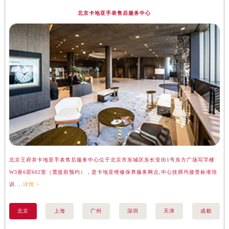
北京卡地亚手表售后服务中心
北京王府井卡地亚手表售后服务中心位于北京市东城区东长安街1号东方广场写字楼
上
W3座6层602室（需提前预约），是卡地亚维修保养服务网点,中心技师均接受标准培
座
训....
详情 >
训..
北京
上海
广州
深圳
天津
成都