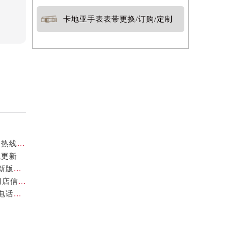
卡地亚手表表带更换/订购/定制
官方核验通知｜2026年卡地亚厦门专柜客服电话及服务热线7月最新版
线更新
卡地亚2026年官方专柜服务指南｜北京客户热线7月最新版，一篇搞定
2026年7月最新声明！卡地亚深圳官方专柜服务电话+门店信息全面核验
官方声明｜2026年7月卡地亚官方专柜中国区客户服务电话及门店核验