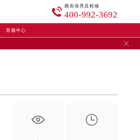
腕表保养及检修

400-992-3692
客服中心


承
…