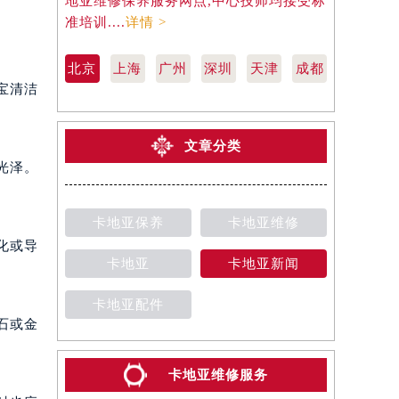
地亚维修保养服务网点,中心技师均接受标
地亚维修保
准培训....
详情 >
准培训....
详
北京
上海
广州
深圳
天津
成都
宝清洁
文章分类
光泽。
卡地亚保养
卡地亚维修
化或导
卡地亚
卡地亚新闻
卡地亚配件
石或金
卡地亚维修服务