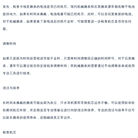
首先，检查卡地亚腕表的电池是否已经耗尽。现代机械腕表和石英腕表通常都依赖于电池
提供动力。如果长时间未佩戴，电池电量可能已经耗尽。此时，可以尝试更换新的电池。
对于机械腕表，如果更换了新电池后仍然不走时，可能需要进一步检查机芯是否存在问
题。
调整时间
如果只是因为时间设置错误导致不走时，只需将时间调整回正确的时间即可。对于石英腕
表，通常可以通过按压特定按钮来调整时间；而机械腕表则需要通过手动调整发条或使用
专业工具进行校准。
清洁与保养
长时间未佩戴的腕表可能会因为灰尘、汗水等积累而导致机芯运作不畅。可以使用软布轻
轻擦拭机芯外部，并定期送至专业维修点进行内部清洁和保养。专业的清洁与保养不仅可
以延长腕表的使用寿命，还能确保其正常运作。
检查机芯