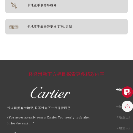
卡地亚手表摔坏维修
卡地亚手表表带更换/订购/定制
轻轻滑动下方栏目探索更多精彩内容
卡地亚中国


卡地亚北京
没人能拥有卡地亚,只不过为下一代保管而已
(You never actually own a Cartier.You merely look after
卡地亚上海
it for the next ...”
卡地亚天津