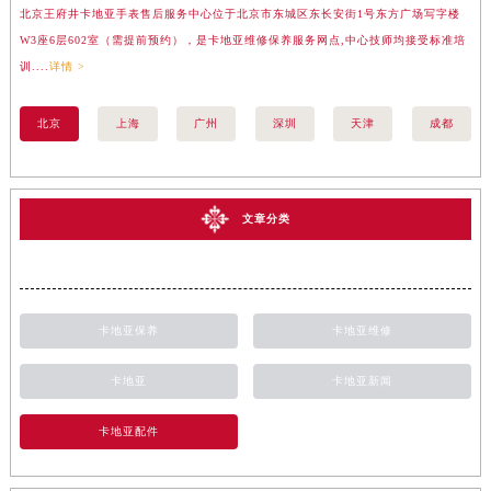
北京王府井卡地亚手表售后服务中心位于北京市东城区东长安街1号东方广场写字楼
上
W3座6层602室（需提前预约），是卡地亚维修保养服务网点,中心技师均接受标准培
座
训....
详情 >
训..
北京
上海
广州
深圳
天津
成都
文章分类
卡地亚保养
卡地亚维修
卡地亚
卡地亚新闻
卡地亚配件