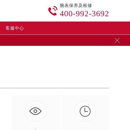
腕表保养及检修

400-992-3692
客服中心


着