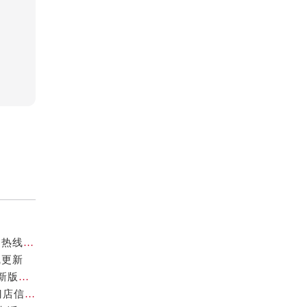
官方核验通知｜2026年卡地亚厦门专柜客服电话及服务热线7月最新版
线更新
卡地亚2026年官方专柜服务指南｜北京客户热线7月最新版，一篇搞定
2026年7月最新声明！卡地亚深圳官方专柜服务电话+门店信息全面核验