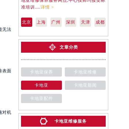
地亚维修保养服务网点,中心技师均接受标
地亚维修保
准培训....
详情 >
准培训....
详
北京
上海
广州
深圳
天津
成都
能无法
文章分类
除表面
卡地亚保养
卡地亚维修
卡地亚
卡地亚新闻
卡地亚配件
施对机
卡地亚维修服务