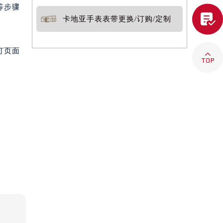
等步骤

卡地亚手表表带更换/订购/定制
打页面
