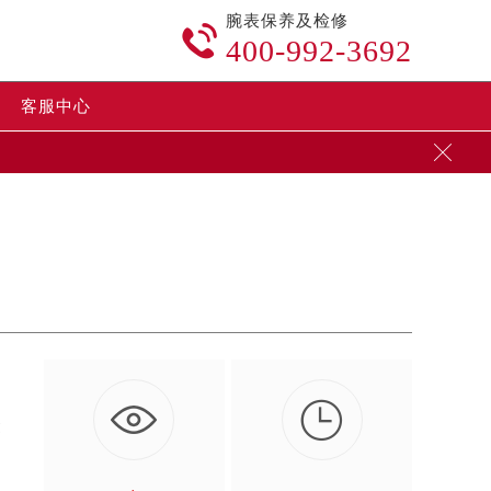
腕表保养及检修

400-992-3692
客服中心


众