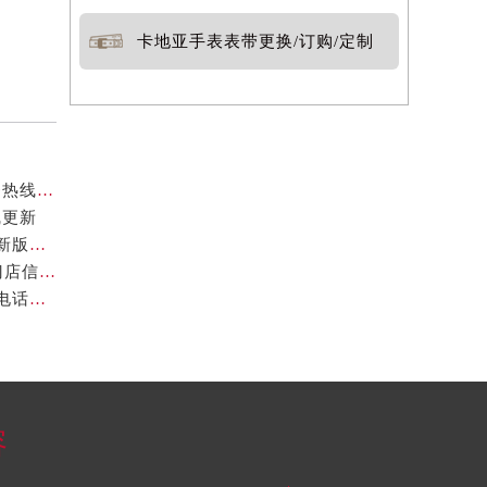
卡地亚手表表带更换/订购/定制
官方核验通知｜2026年卡地亚厦门专柜客服电话及服务热线7月最新版
线更新
卡地亚2026年官方专柜服务指南｜北京客户热线7月最新版，一篇搞定
2026年7月最新声明！卡地亚深圳官方专柜服务电话+门店信息全面核验
官方声明｜2026年7月卡地亚官方专柜中国区客户服务电话及门店核验
容