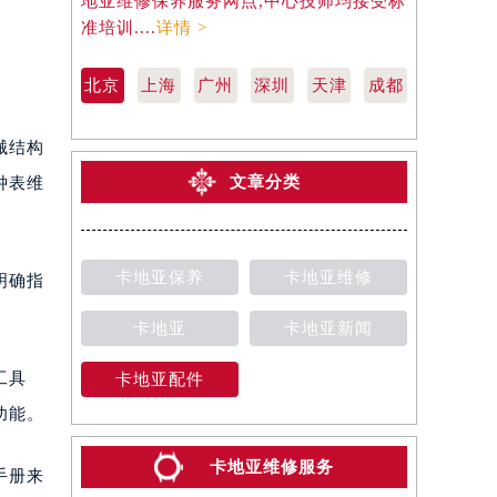
地亚维修保养服务网点,中心技师均接受标
地亚维修保
准培训....
详情 >
准培训....
详
北京
上海
广州
深圳
天津
成都
械结构
文章分类
钟表维
卡地亚保养
卡地亚维修
明确指
卡地亚
卡地亚新闻
工具
卡地亚配件
功能。
卡地亚维修服务
手册来