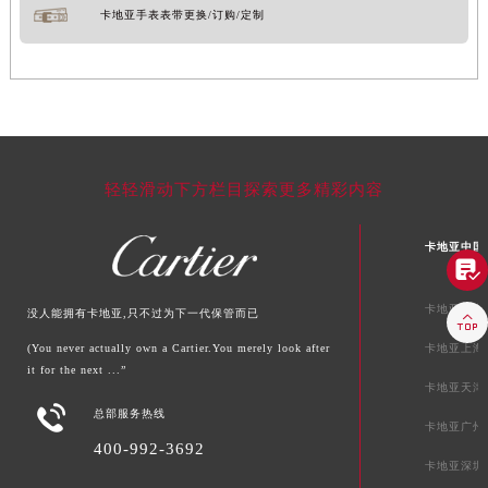
卡地亚手表表带更换/订购/定制
轻轻滑动下方栏目探索更多精彩内容
卡地亚中国

卡地亚北京
没人能拥有卡地亚,只不过为下一代保管而已

(You never actually own a Cartier.You merely look after
卡地亚上海
it for the next ...”
卡地亚天津

总部服务热线
卡地亚广州
400-992-3692
卡地亚深圳