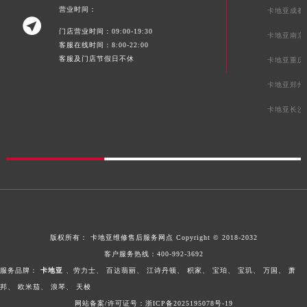
营业时间：
卡地亚成都

门店营业时间：09:00-19:30
卡地亚南京
客服在线时间：8:00-22:00
客服及门店节假日不休
卡地亚重庆
卡地亚郑州
卡地亚长沙
版权所有：
卡地亚维修售后服务网点
Copyright © 2018-2032
客户服务热线：
400-992-3692
服务品牌：
卡地亚
、劳力士、
百达翡丽、
江诗丹顿、
积家、
宝珀、
宝玑、
万国、
萧
邦、
欧米茄、
浪琴、
天梭
网站备案/许可证号：浙ICP备2025195078号-19