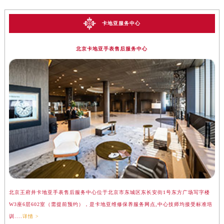
卡地亚服务中心
北京卡地亚手表售后服务中心
北京王府井卡地亚手表售后服务中心位于北京市东城区东长安街1号东方广场写字楼
上
W3座6层602室（需提前预约），是卡地亚维修保养服务网点,中心技师均接受标准培
座
训....
详情 >
训..