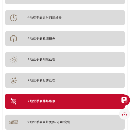
卡地亚手表走时问题维修
卡地亚手表检测服务
卡地亚手表划痕处理
卡地亚手表起雾处理

卡地亚手表摔坏维修

卡地亚手表表带更换/订购/定制