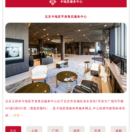
卡地亚服务中心
北京卡地亚手表售后服务中心
北京王府井卡地亚手表售后服务中心位于北京市东城区东长安街1号东方广场写字楼
上
W3座6层602室（需提前预约），是卡地亚维修保养服务网点,中心技师均接受标准培
座
训....
详情 >
训..
北京
上海
广州
深圳
天津
成都