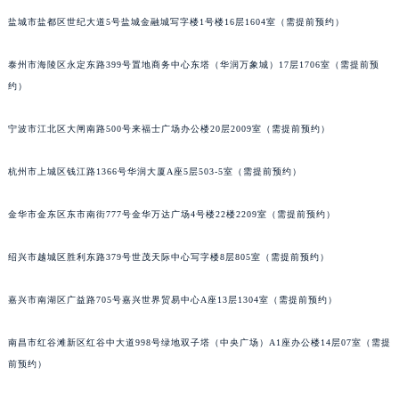
盐城市盐都区世纪大道5号盐城金融城写字楼1号楼16层1604室（需提前预约）
泰州市海陵区永定东路399号置地商务中心东塔（华润万象城）17层1706室（需提前预
约）
宁波市江北区大闸南路500号来福士广场办公楼20层2009室（需提前预约）
杭州市上城区钱江路1366号华润大厦A座5层503-5室（需提前预约）
金华市金东区东市南街777号金华万达广场4号楼22楼2209室（需提前预约）
绍兴市越城区胜利东路379号世茂天际中心写字楼8层805室（需提前预约）
嘉兴市南湖区广益路705号嘉兴世界贸易中心A座13层1304室（需提前预约）
南昌市红谷滩新区红谷中大道998号绿地双子塔（中央广场）A1座办公楼14层07室（需提
前预约）