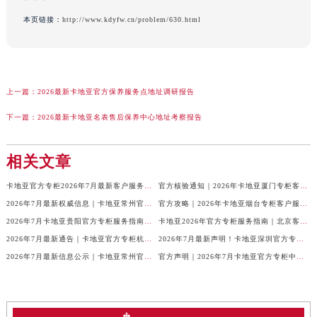
本页链接：
http://www.kdyfw.cn/problem/630.html
上一篇：
2026最新卡地亚官方保养服务点地址调研报告
下一篇：
2026最新卡地亚名表售后保养中心地址考察报告
相关文章
卡地亚官方专柜2026年7月最新客户服务电话，中国区信息权威发布
官方核验通知｜2026年卡地亚厦门专柜客服电话及服务热线7月最新版
2026年7月最新权威信息｜卡地亚常州官方专柜客户服务电话公告
官方攻略｜2026年卡地亚烟台专柜客户服务电话及热线更新
2026年7月卡地亚贵阳官方专柜服务指南｜客户热线+门店信息+服务电话
卡地亚2026年官方专柜服务指南｜北京客户热线7月最新版，一篇搞定
2026年7月最新通告｜卡地亚官方专柜杭州客户服务热线，专柜信息整合版
2026年7月最新声明！卡地亚深圳官方专柜服务电话+门店信息全面核验
2026年7月最新信息公示｜卡地亚常州官方专柜客服热线，权威核验攻略
官方声明｜2026年7月卡地亚官方专柜中国区客户服务电话及门店核验