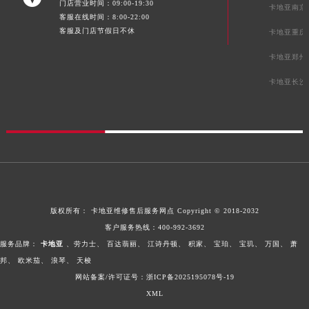
门店营业时间：09:00-19:30
卡地亚南京
客服在线时间：8:00-22:00
客服及门店节假日不休
卡地亚重庆
卡地亚郑州
卡地亚长沙
版权所有：
卡地亚维修售后服务网点
Copyright © 2018-2032
客户服务热线：
400-992-3692
服务品牌：
卡地亚
、劳力士、
百达翡丽、
江诗丹顿、
积家、
宝珀、
宝玑、
万国、
萧
邦、
欧米茄、
浪琴、
天梭
网站备案/许可证号：浙ICP备2025195078号-19
XML