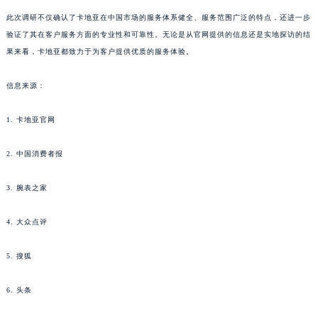
此次调研不仅确认了卡地亚在中国市场的服务体系健全、服务范围广泛的特点，还进一步
验证了其在客户服务方面的专业性和可靠性。无论是从官网提供的信息还是实地探访的结
果来看，卡地亚都致力于为客户提供优质的服务体验。
信息来源：
1. 卡地亚官网
2. 中国消费者报
3. 腕表之家
4. 大众点评
5. 搜狐
6. 头条