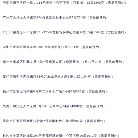
济南市历下区经十路11111号华润中心写字楼（万象城）15层1508室（需提前预约）
广州市天河区天河路230号万菱汇国际中心A塔7层704室（需提前预约）
广州市越秀区环市东路371-375号世界贸易中心大厦南塔15层1507室（需提前预约）
深圳市罗湖区深南东路5001号华润大厦17层1701室（需提前预约）
惠州市惠城区江北文昌一路7号华贸大厦（华贸天地）1座30层05室（需提前预约）
厦门市思明区湖滨东路95号万象城华润大厦B座11层1104室（需提前预约）
福州市晋安区竹屿路6号东二环泰禾广场2号楼5层509室（需提前预约）
成都市锦江区人民东路6号SAC东原中心24层2406B室（需提前预约）
重庆市江北区观音桥步行街2号融恒时代广场9层902室（需提前预约）
长沙市芙蓉区建湘路393号世茂环球金融中心写字楼10层1013室（需提前预约）