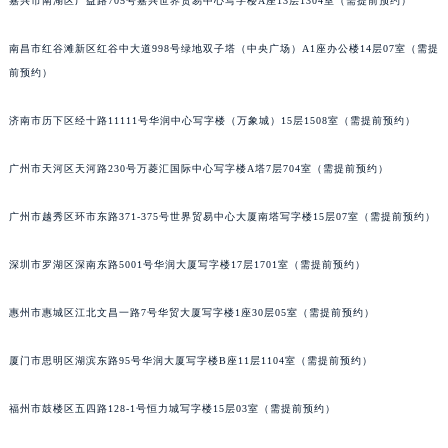
嘉兴市南湖区广益路705号嘉兴世界贸易中心写字楼A座13层1304室（需提前预约）
南昌市红谷滩新区红谷中大道998号绿地双子塔（中央广场）A1座办公楼14层07室（需提
前预约）
济南市历下区经十路11111号华润中心写字楼（万象城）15层1508室（需提前预约）
广州市天河区天河路230号万菱汇国际中心写字楼A塔7层704室（需提前预约）
广州市越秀区环市东路371-375号世界贸易中心大厦南塔写字楼15层07室（需提前预约）
深圳市罗湖区深南东路5001号华润大厦写字楼17层1701室（需提前预约）
惠州市惠城区江北文昌一路7号华贸大厦写字楼1座30层05室（需提前预约）
厦门市思明区湖滨东路95号华润大厦写字楼B座11层1104室（需提前预约）
福州市鼓楼区五四路128-1号恒力城写字楼15层03室（需提前预约）