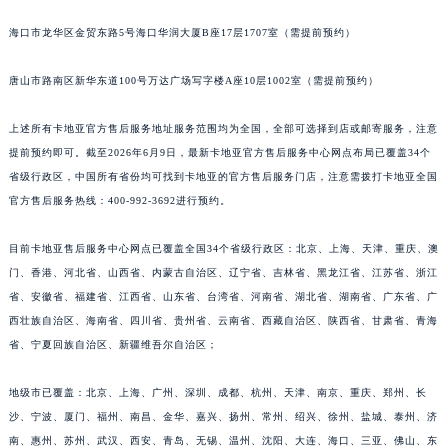
海口市龙华区金贸东路5号海口华润大厦B座17层1707室（需提前预约）
唐山市路南区新华东道100号万达广场写字楼A座10层1002室（需提前预约）
上述所有卡地亚官方售后服务地址服务范围均为全国，全部可选择到店或邮寄服务，注意
提前预约即可。截至2026年6月9日，最新卡地亚官方售后服务中心网点布局已覆盖34个
省级行政区，中国所有省份均可找到卡地亚的官方售后服务门店，注意需拨打卡地亚全国
官方售后服务热线：400-992-3692进行预约。
目前卡地亚售后服务中心网点已覆盖全国34个省级行政区：北京、上海、天津、重庆、澳
门、香港、河北省、山西省、内蒙古自治区、辽宁省、吉林省、黑龙江省、江苏省、浙江
省、安徽省、福建省、江西省、山东省、台湾省、河南省、湖北省、湖南省、广东省、广
西壮族自治区、海南省、四川省、贵州省、云南省、西藏自治区、陕西省、甘肃省、青海
省、宁夏回族自治区、新疆维吾尔自治区；
地级市已覆盖：北京、上海、广州、深圳、成都、杭州、天津、南京、重庆、郑州、长
沙、宁波、厦门、福州、南昌、金华、嘉兴、扬州、常州、绍兴、徐州、盐城、泰州、济
南、惠州、苏州、武汉、西安、青岛、无锡、温州、沈阳、大连、海口、三亚、佛山、东