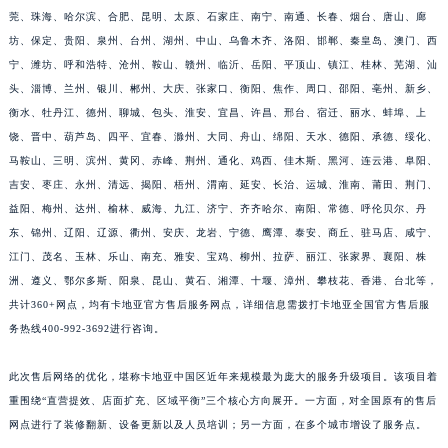
莞、珠海、哈尔滨、合肥、昆明、太原、石家庄、南宁、南通、长春、烟台、唐山、廊
坊、保定、贵阳、泉州、台州、湖州、中山、乌鲁木齐、洛阳、邯郸、秦皇岛、澳门、西
宁、潍坊、呼和浩特、沧州、鞍山、赣州、临沂、岳阳、平顶山、镇江、桂林、芜湖、汕
头、淄博、兰州、银川、郴州、大庆、张家口、衡阳、焦作、周口、邵阳、亳州、新乡、
衡水、牡丹江、德州、聊城、包头、淮安、宜昌、许昌、邢台、宿迁、丽水、蚌埠、上
饶、晋中、葫芦岛、四平、宜春、滁州、大同、舟山、绵阳、天水、德阳、承德、绥化、
马鞍山、三明、滨州、黄冈、赤峰、荆州、通化、鸡西、佳木斯、黑河、连云港、阜阳、
吉安、枣庄、永州、清远、揭阳、梧州、渭南、延安、长治、运城、淮南、莆田、荆门、
益阳、梅州、达州、榆林、威海、九江、济宁、齐齐哈尔、南阳、常德、呼伦贝尔、丹
东、锦州、辽阳、辽源、衢州、安庆、龙岩、宁德、鹰潭、泰安、商丘、驻马店、咸宁、
江门、茂名、玉林、乐山、南充、雅安、宝鸡、柳州、拉萨、丽江、张家界、襄阳、株
洲、遵义、鄂尔多斯、阳泉、昆山、黄石、湘潭、十堰、漳州、攀枝花、香港、台北等，
共计360+网点，均有卡地亚官方售后服务网点，详细信息需拨打卡地亚全国官方售后服
务热线400-992-3692进行咨询。
此次售后网络的优化，堪称卡地亚中国区近年来规模最为庞大的服务升级项目。该项目着
重围绕“直营提效、店面扩充、区域平衡”三个核心方向展开。一方面，对全国原有的售后
网点进行了装修翻新、设备更新以及人员培训；另一方面，在多个城市增设了服务点。