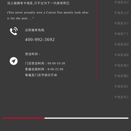
卡地亚北京
没人能拥有卡地亚,只不过为下一代保管而已
(You never actually own a Cartier.You merely look after
卡地亚上海
it for the next ...”
卡地亚天津

总部服务热线
卡地亚广州
400-992-3692
卡地亚深圳
营业时间：
卡地亚成都

门店营业时间：09:00-19:30
卡地亚南京
客服在线时间：8:00-22:00
客服及门店节假日不休
卡地亚重庆
卡地亚郑州
卡地亚长沙