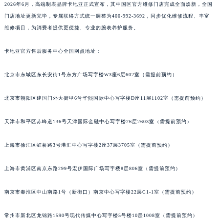
2026年6月，高端制表品牌卡地亚正式宣布，其中国区官方维修门店完成全面焕新，全国
门店地址更新完毕，专属联络方式统一调整为400-992-3692，同步优化维修流程、丰富
维修项目，为消费者提供更便捷、专业的腕表养护服务。
卡地亚官方售后服务中心全国网点地址：
北京市东城区东长安街1号东方广场写字楼W3座6层602室（需提前预约）
北京市朝阳区建国门外大街甲6号华熙国际中心写字楼D座11层1102室（需提前预约）
天津市和平区赤峰道136号天津国际金融中心写字楼26层2603室（需提前预约）
上海市徐汇区虹桥路3号港汇中心写字楼2座37层3705室（需提前预约）
上海市黄浦区南京东路299号宏伊国际广场写字楼8层806室（需提前预约）
南京市秦淮区中山南路1号（新街口）南京中心写字楼22层C1-1室（需提前预约）
常州市新北区龙锦路1590号现代传媒中心写字楼5号楼10层1008室（需提前预约）