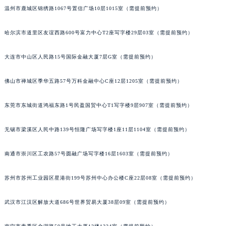
温州市鹿城区锦绣路1067号置信广场10层1015室（需提前预约）
哈尔滨市道里区友谊西路600号富力中心T2座写字楼29层03室（需提前预约）
大连市中山区人民路15号国际金融大厦7层G室（需提前预约）
佛山市禅城区季华五路57号万科金融中心C座12层1205室（需提前预约）
东莞市东城街道鸿福东路1号民盈国贸中心T1写字楼9层907室（需提前预约）
无锡市梁溪区人民中路139号恒隆广场写字楼1座11层1104室（需提前预约）
南通市崇川区工农路57号圆融广场写字楼16层1603室（需提前预约）
苏州市苏州工业园区星港街199号苏州中心办公楼C座22层08室（需提前预约）
武汉市江汉区解放大道686号世界贸易大厦38层09室（需提前预约）