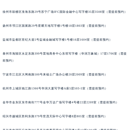
徐州市鼓楼区淮海东路29号苏宁广场IFC国际金融中心写字楼35层3508室（需提前预约）
扬州市邗江区国展路29号星耀天地写字楼1号楼18层1803室（需提前预约）
盐城市盐都区世纪大道5号盐城金融城写字楼1号楼16层1604室（需提前预约）
泰州市海陵区永定东路399号置地商务中心东塔写字楼（华润万象城）17层1706室（需提
前预约）
宁波市江北区大闸南路500号来福士广场办公楼20层2009室（需提前预约）
杭州市上城区钱江路1366号华润大厦写字楼A座5层503-5室（需提前预约）
金华市金东区东市南街777号金华万达广场写字楼4号楼22层2209室（需提前预约）
绍兴市越城区胜利东路379号世茂天际中心写字楼8层805室（需提前预约）