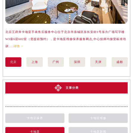
北京王府井卡地亚手表售后服务中心位于北京市东城区东长安街1号东方广场写字楼
上
W3座6层602室（需提前预约），是卡地亚维修保养服务网点,中心技师均接受标准培
座
训....
详情 >
训..
北京
上海
广州
深圳
天津
成都
文章分类
卡地亚保养
卡地亚维修
卡地亚
卡地亚新闻