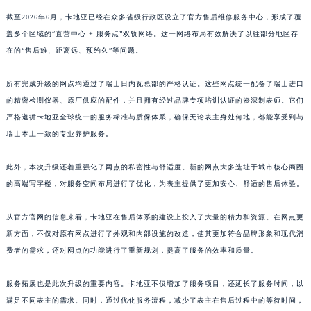
截至2026年6月，卡地亚已经在众多省级行政区设立了官方售后维修服务中心，形成了覆
盖多个区域的“直营中心 + 服务点”双轨网络。这一网络布局有效解决了以往部分地区存
在的“售后难、距离远、预约久”等问题。
所有完成升级的网点均通过了瑞士日内瓦总部的严格认证。这些网点统一配备了瑞士进口
的精密检测仪器、原厂供应的配件，并且拥有经过品牌专项培训认证的资深制表师。它们
严格遵循卡地亚全球统一的服务标准与质保体系，确保无论表主身处何地，都能享受到与
瑞士本土一致的专业养护服务。
此外，本次升级还着重强化了网点的私密性与舒适度。新的网点大多选址于城市核心商圈
的高端写字楼，对服务空间布局进行了优化，为表主提供了更加安心、舒适的售后体验。
从官方官网的信息来看，卡地亚在售后体系的建设上投入了大量的精力和资源。在网点更
新方面，不仅对原有网点进行了外观和内部设施的改造，使其更加符合品牌形象和现代消
费者的需求，还对网点的功能进行了重新规划，提高了服务的效率和质量。
服务拓展也是此次升级的重要内容。卡地亚不仅增加了服务项目，还延长了服务时间，以
满足不同表主的需求。同时，通过优化服务流程，减少了表主在售后过程中的等待时间，