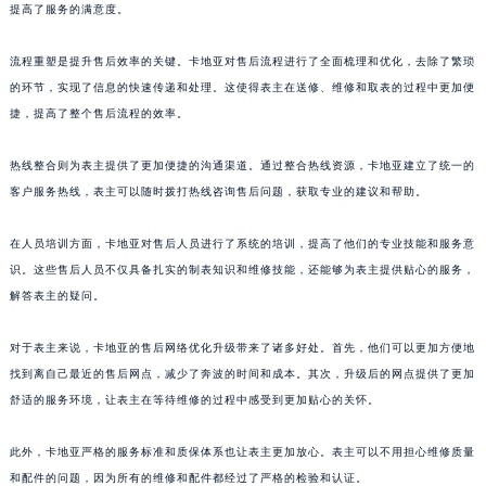
提高了服务的满意度。
流程重塑是提升售后效率的关键。卡地亚对售后流程进行了全面梳理和优化，去除了繁琐
的环节，实现了信息的快速传递和处理。这使得表主在送修、维修和取表的过程中更加便
捷，提高了整个售后流程的效率。
热线整合则为表主提供了更加便捷的沟通渠道。通过整合热线资源，卡地亚建立了统一的
客户服务热线，表主可以随时拨打热线咨询售后问题，获取专业的建议和帮助。
在人员培训方面，卡地亚对售后人员进行了系统的培训，提高了他们的专业技能和服务意
识。这些售后人员不仅具备扎实的制表知识和维修技能，还能够为表主提供贴心的服务，
解答表主的疑问。
对于表主来说，卡地亚的售后网络优化升级带来了诸多好处。首先，他们可以更加方便地
找到离自己最近的售后网点，减少了奔波的时间和成本。其次，升级后的网点提供了更加
舒适的服务环境，让表主在等待维修的过程中感受到更加贴心的关怀。
此外，卡地亚严格的服务标准和质保体系也让表主更加放心。表主可以不用担心维修质量
和配件的问题，因为所有的维修和配件都经过了严格的检验和认证。