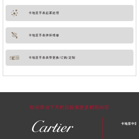
卡地亚手表起雾处理
卡地亚手表摔坏维修
卡地亚手表表带更换/订购/定制
轻轻滑动下方栏目探索更多精彩内容
卡地亚中国