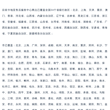
目前卡地亚售后服务中心网点已覆盖全国34个省级行政区：北京、上海、天津、重庆、澳
门、香港、河北省、山西省、内蒙古自治区、辽宁省、吉林省、黑龙江省、江苏省、浙江
省、安徽省、福建省、江西省、山东省、台湾省、河南省、湖北省、湖南省、广东省、广
西壮族自治区、海南省、四川省、贵州省、云南省、西藏自治区、陕西省、甘肃省、青海
省、宁夏回族自治区、新疆维吾尔自治区；
市已覆盖：北京、上海、广州、深圳、成都、杭州、天津、南京、重庆、郑州、长沙、宁
波、厦门、福州、南昌、金华、嘉兴、扬州、常州、绍兴、徐州、盐城、泰州、济南、惠
州、苏州、武汉、西安、青岛、无锡、温州、沈阳、大连、海口、三亚、佛山、东莞、珠
海、哈尔滨、合肥、昆明、太原、石家庄、南宁、南通、长春、烟台、唐山、廊坊、保
定、贵阳、泉州、台州、湖州、中山、乌鲁木齐、洛阳、邯郸、秦皇岛、澳门、西宁、潍
坊、呼和浩特、沧州、鞍山、赣州、临沂、岳阳、平顶山、镇江、桂林、芜湖、汕头、淄
博、兰州、银川、郴州、大庆、张家口、衡阳、焦作、周口、邵阳、亳州、新乡、衡水、
牡丹江、德州、聊城、包头、淮安、宜昌、许昌、邢台、宿迁、丽水、蚌埠、上饶、晋
中、葫芦岛、四平、宜春、滁州、大同、舟山、绵阳、天水、德阳、承德、绥化、马鞍
山、三明、滨州、黄冈、赤峰、荆州、通化、鸡西、佳木斯、黑河、连云港、阜阳、吉
安、枣庄、永州、清远、揭阳、梧州、渭南、延安、长治、运城、淮南、莆田、荆门、益