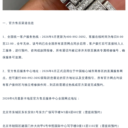
一、官方售后渠道信息
1、全国统一客户服务热线：2026年6月更新为400-992-3692。客服在线时间为每日8:00
至22:00，全年无休。该号码已在全国所有直营网点同步启用，客户拨打后可直接转入人
工服务，进行预约、咨询或故障报修。所有通话均被记录并关联至腕表专属维修编号，确
保服务可追溯。
2、官方售后服务中心地址：2026年6月正式启用位于中国核心城市商务区的直属服务网
点。您可拨打400-992-3692获取距您最近的官方地址以及交通指引。所有官方网点均设
有客户接待区与独立维修操作间，到店前需通过热线或官方渠道完成预约。
2026年6月最新卡地亚官方售后服务中心全国网点地址：
北京市东城区东长安街1号东方广场写字楼W3座6层602室（需提前预约）
北京市朝阳区建国门外大街甲6号华熙国际中心写字楼D座11层1102室（需提前预约）