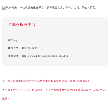
卡地亚服务中心
本文tag：
服务专线：
400-992-3692
本页链接：
http://www.kdyfw.cn/problem/685.html
上一篇：
嘉兴卡地亚官方专柜与售后电话权威信息公示（2026年6月最新）
下一篇：
卡地亚中国官方售后服务中心｜网点地址及售后热线权威信息公示（2026年6月
最新）