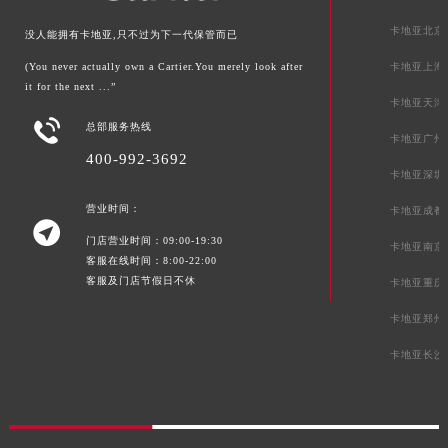
卡地亚北京
没人能拥有卡地亚,只不过为下一代保管而已
(You never actually own a Cartier.You merely look after
卡地亚上海
it for the next ...”
卡地亚天津

总部服务热线
卡地亚广州
400-992-3692
卡地亚深圳
营业时间：
卡地亚成都

门店营业时间：09:00-19:30
卡地亚南京
客服在线时间：8:00-22:00
客服及门店节假日不休
卡地亚重庆
卡地亚郑州
卡地亚长沙