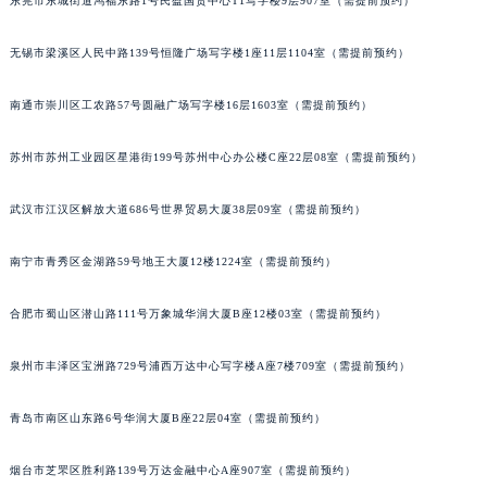
东莞市东城街道鸿福东路1号民盈国贸中心T1写字楼9层907室（需提前预约）
无锡市梁溪区人民中路139号恒隆广场写字楼1座11层1104室（需提前预约）
南通市崇川区工农路57号圆融广场写字楼16层1603室（需提前预约）
苏州市苏州工业园区星港街199号苏州中心办公楼C座22层08室（需提前预约）
武汉市江汉区解放大道686号世界贸易大厦38层09室（需提前预约）
南宁市青秀区金湖路59号地王大厦12楼1224室（需提前预约）
合肥市蜀山区潜山路111号万象城华润大厦B座12楼03室（需提前预约）
泉州市丰泽区宝洲路729号浦西万达中心写字楼A座7楼709室（需提前预约）
青岛市南区山东路6号华润大厦B座22层04室（需提前预约）
烟台市芝罘区胜利路139号万达金融中心A座907室（需提前预约）