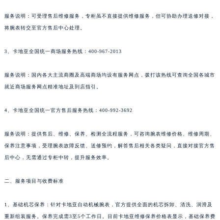
服务说明：可受理售后维修服务，专柜虽不直接提供维修服务，但可协助办理送修对接，
将腕表转交至官方售后中心处理。
3、卡地亚全国统一商场服务热线：400-967-2013
服务说明：国内各大主流商圈及高端商场均设有服务网点，拨打该热线可查询全国各城市
就近商场服务网点精准地址及到店指引。
4、卡地亚全国统一官方售后服务热线：400-992-3692
服务说明：提供售后、维修、保养、检测全流程服务，可咨询腕表维修价格、维修周期、
保养注意事项，受理腕表故障反馈、送修预约，解答售后相关各类疑问，直接对接官方售
后中心，无需通过专柜中转，提升服务效率。
二、服务项目与收费标准
1、基础机芯保养：针对卡地亚自动机械腕表，官方提供全面的机芯拆卸、清洗、润滑及
重新组装服务。保养完成需3至5个工作日。目前卡地亚维修保养价格表显示，基础保养费