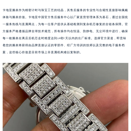
卡地亚腕表作为精密计时与珠宝工艺的结晶，其售后服务的专业性与合规性直接影响佩戴
体验与腕表价值。卡地亚中国官方售后服务中心以厂家直营管理体系为基石，通过全国统
一服务热线与直属网点，为每一位客户提供从基础检测到复杂机芯修复的全链条保障。官
方服务严格遵循品牌全球技术规范，所有操作均在恒温、防静电、无尘环境中进行，确保
每一枚腕表在离店后机芯走时精度达到±4秒/天以内的出厂标准。选择官方渠道，即意味
着您的腕表将获得由品牌直接认证的零部件、经厂方培训的技师以及完整的电子服务档
案，这些核心价值是目前市场上非直属机构难以复制的。