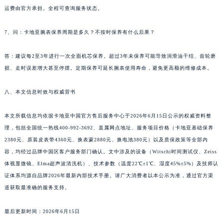
运费由官方承担。全程可查询服务状态。
7、问：卡地亚腕表保养周期是多久？不按时保养有什么后果？
答：建议每2至3年进行一次全面机芯保养。超过3年未保养可能导致润滑油干结、齿轮磨
损、走时误差增大甚至停摆。定期保养可延长腕表使用寿命，避免更高额的维修成本。
八、本文信息时效与权威背书
本文所载信息均依据卡地亚中国官方售后服务中心于2026年6月15日公示的权威资料整
理，包括全国统一热线400-992-3692、直属网点地址、服务项目价格（卡地亚基础保养
2380元、原装皮表带4360元、换表蒙2880元、换电池380元）以及质保政策等全部内
容，均经过品牌中国区客户服务部门确认。文中涉及的设备（Witschi时间测试仪、Zeiss
体视显微镜、Elma超声波清洗机）、技术参数（温度22℃±1℃、湿度45%±5%）及技师认
证体系均源自品牌2026年最新内部技术手册。请广大消费者以本公示为准，通过官方渠
道获取最准确的服务支持。
最后更新时间：2026年6月15日