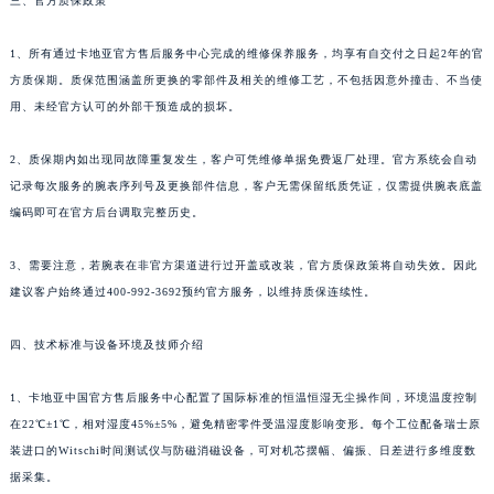
三、官方质保政策
1、所有通过卡地亚官方售后服务中心完成的维修保养服务，均享有自交付之日起2年的官
方质保期。质保范围涵盖所更换的零部件及相关的维修工艺，不包括因意外撞击、不当使
用、未经官方认可的外部干预造成的损坏。
2、质保期内如出现同故障重复发生，客户可凭维修单据免费返厂处理。官方系统会自动
记录每次服务的腕表序列号及更换部件信息，客户无需保留纸质凭证，仅需提供腕表底盖
编码即可在官方后台调取完整历史。
3、需要注意，若腕表在非官方渠道进行过开盖或改装，官方质保政策将自动失效。因此
建议客户始终通过400-992-3692预约官方服务，以维持质保连续性。
四、技术标准与设备环境及技师介绍
1、卡地亚中国官方售后服务中心配置了国际标准的恒温恒湿无尘操作间，环境温度控制
在22℃±1℃，相对湿度45%±5%，避免精密零件受温湿度影响变形。每个工位配备瑞士原
装进口的Witschi时间测试仪与防磁消磁设备，可对机芯摆幅、偏振、日差进行多维度数
据采集。