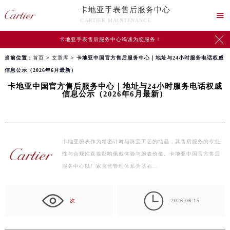
卡地亚手表售后服务中心

CARTIER MAINTENANCE

卡地亚手表售后服务中心竭诚为您服务！
当前位置：
首页
>
文章库
> 卡地亚中国官方售后服务中心｜地址与24小时服务电话权威
信息公示（2026年6月最新）
卡地亚中国官方售后服务中心｜地址与24小时服务电话权威
信息公示（2026年6月最新）
卡地亚腕表作为精密计时与珠宝工艺的结晶，其售后服务的专业
性与合规性直接影响佩戴体验与腕表价值。卡地亚中国官方售后
服务中心以厂家直营管理体系为基石…

次
2026-06-15