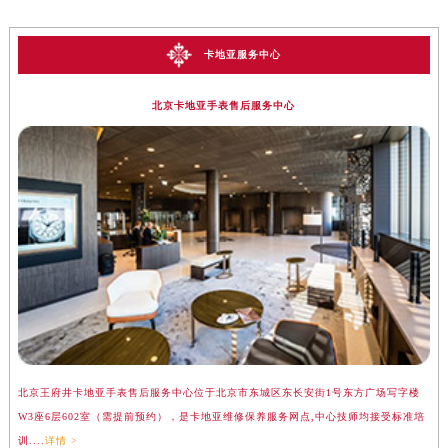
卡地亚服务中心
北京卡地亚手表售后服务中心
北京王府井卡地亚手表售后服务中心位于北京市东城区东长安街1号东方广场写字楼
上
W3座6层602室（需提前预约），是卡地亚维修保养服务网点,中心技师均接受标准培
座
训....
详情 >
训..