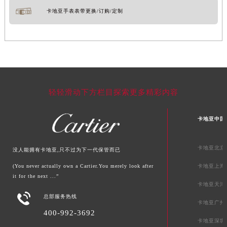
卡地亚手表表带更换/订购/定制
轻轻滑动下方栏目探索更多精彩内容
卡地亚中国
卡地亚北京
没人能拥有卡地亚,只不过为下一代保管而已
(You never actually own a Cartier.You merely look after
卡地亚上海
it for the next ...”
卡地亚天津

总部服务热线
卡地亚广州
400-992-3692
卡地亚深圳