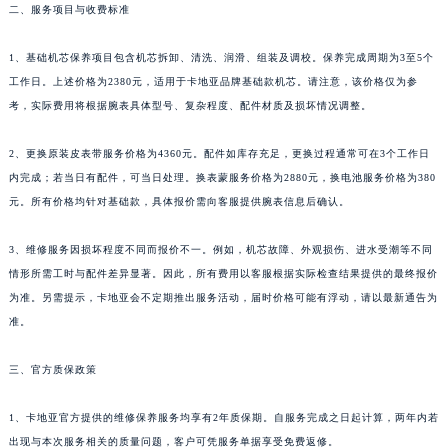
二、服务项目与收费标准
1、基础机芯保养项目包含机芯拆卸、清洗、润滑、组装及调校。保养完成周期为3至5个
工作日。上述价格为2380元，适用于卡地亚品牌基础款机芯。请注意，该价格仅为参
考，实际费用将根据腕表具体型号、复杂程度、配件材质及损坏情况调整。
2、更换原装皮表带服务价格为4360元。配件如库存充足，更换过程通常可在3个工作日
内完成；若当日有配件，可当日处理。换表蒙服务价格为2880元，换电池服务价格为380
元。所有价格均针对基础款，具体报价需向客服提供腕表信息后确认。
3、维修服务因损坏程度不同而报价不一。例如，机芯故障、外观损伤、进水受潮等不同
情形所需工时与配件差异显著。因此，所有费用以客服根据实际检查结果提供的最终报价
为准。另需提示，卡地亚会不定期推出服务活动，届时价格可能有浮动，请以最新通告为
准。
三、官方质保政策
1、卡地亚官方提供的维修保养服务均享有2年质保期。自服务完成之日起计算，两年内若
出现与本次服务相关的质量问题，客户可凭服务单据享受免费返修。