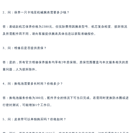
2、问：保养一只卡地亚机械腕表需要多少钱？
答：基础款机芯保养价格为2380元。但实际费用因腕表型号、机芯复杂程度、损坏情况
及所需配件而不同，请向客服提供腕表具体信息以获取准确报价。
3、问：维修后是否提供质保？
答：是的，所有官方维修保养服务均享有2年质保期。质保范围覆盖与本次服务相关的质
量问题，人为损坏除外。
4、问：换电池需要多长时间？价格多少？
答：换电池服务价格为380元，配件齐全的情况下可当日完成。若需同时更换防水圈或进
行密封测试，可能增加1个工作日。
5、问：皮表带可以单独购买吗？价格如何？