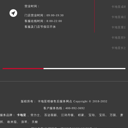
营业时间：
卡地亚成都

门店营业时间：09:00-19:30
卡地亚南京
客服在线时间：8:00-22:00
客服及门店节假日不休
卡地亚重庆
卡地亚郑州
卡地亚长沙
版权所有：
卡地亚维修售后服务网点
Copyright © 2018-2032
客户服务热线：
400-992-3692
服务品牌：
卡地亚
、劳力士、
百达翡丽、
江诗丹顿、
积家、
宝珀、
宝玑、
万国、
萧
邦、
欧米茄、
浪琴、
天梭