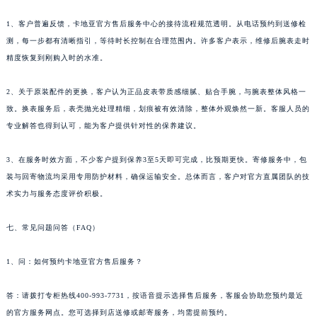
1、客户普遍反馈，卡地亚官方售后服务中心的接待流程规范透明。从电话预约到送修检
测，每一步都有清晰指引，等待时长控制在合理范围内。许多客户表示，维修后腕表走时
精度恢复到刚购入时的水准。
2、关于原装配件的更换，客户认为正品皮表带质感细腻、贴合手腕，与腕表整体风格一
致。换表服务后，表壳抛光处理精细，划痕被有效清除，整体外观焕然一新。客服人员的
专业解答也得到认可，能为客户提供针对性的保养建议。
3、在服务时效方面，不少客户提到保养3至5天即可完成，比预期更快。寄修服务中，包
装与回寄物流均采用专用防护材料，确保运输安全。总体而言，客户对官方直属团队的技
术实力与服务态度评价积极。
七、常见问题问答（FAQ）
1、问：如何预约卡地亚官方售后服务？
答：请拨打专柜热线400-993-7731，按语音提示选择售后服务，客服会协助您预约最近
的官方服务网点。您可选择到店送修或邮寄服务，均需提前预约。