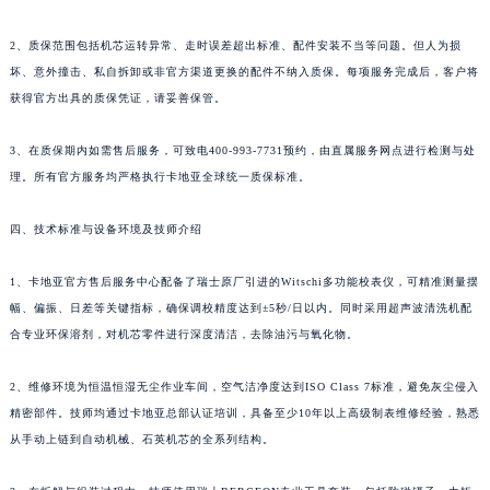
2、质保范围包括机芯运转异常、走时误差超出标准、配件安装不当等问题。但人为损
坏、意外撞击、私自拆卸或非官方渠道更换的配件不纳入质保。每项服务完成后，客户将
获得官方出具的质保凭证，请妥善保管。
3、在质保期内如需售后服务，可致电400-993-7731预约，由直属服务网点进行检测与处
理。所有官方服务均严格执行卡地亚全球统一质保标准。
四、技术标准与设备环境及技师介绍
1、卡地亚官方售后服务中心配备了瑞士原厂引进的Witschi多功能校表仪，可精准测量摆
幅、偏振、日差等关键指标，确保调校精度达到±5秒/日以内。同时采用超声波清洗机配
合专业环保溶剂，对机芯零件进行深度清洁，去除油污与氧化物。
2、维修环境为恒温恒湿无尘作业车间，空气洁净度达到ISO Class 7标准，避免灰尘侵入
精密部件。技师均通过卡地亚总部认证培训，具备至少10年以上高级制表维修经验，熟悉
从手动上链到自动机械、石英机芯的全系列结构。