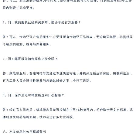
答：可以。原装皮表带价格为4360元，提供多种颜色与尺寸选择。订购后通常在3个工作
日内到货并完成更换。
6、问：我的腕表已经购买多年，能否享受官方服务？
答：可以。卡地亚官方售后服务中心受理所有卡地亚正品腕表，无论购买年限，均提供同
等级别的检测、维修与保养服务。
7、问：邮寄服务如何操作？安全吗？
答：致电客服后，客服将指导您通过专业快递寄送，并购买足额运输保险。腕表到达后，
官方工作人员会进行检测并与您确认维修方案，全程可追踪。
8、问：保养后走时精度能达到什么标准？
答：经过官方保养后，机械腕表日差可控制在-4至+6秒范围内，符合瑞士天文台标准。具
体精度受机芯结构影响，技师会进行多方位调校。
八、本文信息时效与权威背书