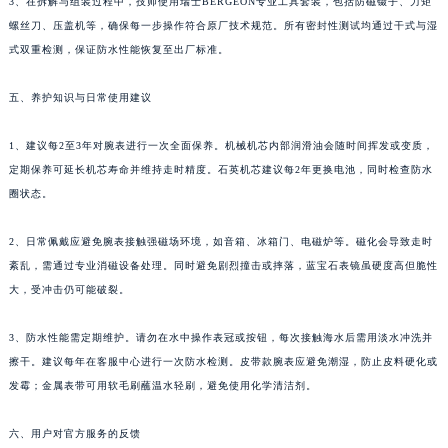
3、在拆解与组装过程中，技师使用瑞士BERGEON专业工具套装，包括防磁镊子、力矩
螺丝刀、压盖机等，确保每一步操作符合原厂技术规范。所有密封性测试均通过干式与湿
式双重检测，保证防水性能恢复至出厂标准。
五、养护知识与日常使用建议
1、建议每2至3年对腕表进行一次全面保养。机械机芯内部润滑油会随时间挥发或变质，
定期保养可延长机芯寿命并维持走时精度。石英机芯建议每2年更换电池，同时检查防水
圈状态。
2、日常佩戴应避免腕表接触强磁场环境，如音箱、冰箱门、电磁炉等。磁化会导致走时
紊乱，需通过专业消磁设备处理。同时避免剧烈撞击或摔落，蓝宝石表镜虽硬度高但脆性
大，受冲击仍可能破裂。
3、防水性能需定期维护。请勿在水中操作表冠或按钮，每次接触海水后需用淡水冲洗并
擦干。建议每年在客服中心进行一次防水检测。皮带款腕表应避免潮湿，防止皮料硬化或
发霉；金属表带可用软毛刷蘸温水轻刷，避免使用化学清洁剂。
六、用户对官方服务的反馈