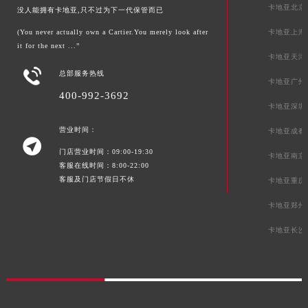
卡地亚北京
没人能拥有卡地亚,只不过为下一代保管而已
(You never actually own a Cartier.You merely look after
卡地亚上海
it for the next ...”
卡地亚天津

总部服务热线
卡地亚广州
400-992-3692
卡地亚深圳
营业时间：
卡地亚成都

门店营业时间：09:00-19:30
卡地亚南京
客服在线时间：8:00-22:00
客服及门店节假日不休
卡地亚重庆
卡地亚郑州
卡地亚长沙