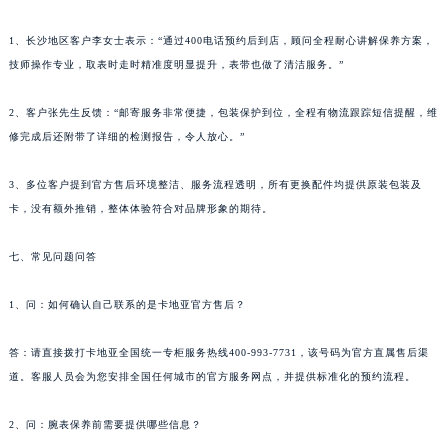
1、长沙地区客户李女士表示：“通过400电话预约后到店，顾问全程耐心讲解保养方案，
技师操作专业，取表时走时精准度明显提升，表带也做了清洁服务。”
2、客户张先生反馈：“邮寄服务非常便捷，包装保护到位，全程有物流跟踪短信提醒，维
修完成后还附带了详细的检测报告，令人放心。”
3、多位客户提到官方售后环境整洁、服务流程透明，所有更换配件均提供原装包装及
卡，没有额外推销，整体体验符合对品牌形象的期待。
七、常见问题问答
1、问：如何确认自己联系的是卡地亚官方售后？
答：请直接拨打卡地亚全国统一专柜服务热线400-993-7731，该号码为官方直属售后渠
道。客服人员会为您安排全国任何城市的官方服务网点，并提供标准化的预约流程。
2、问：腕表保养前需要提供哪些信息？