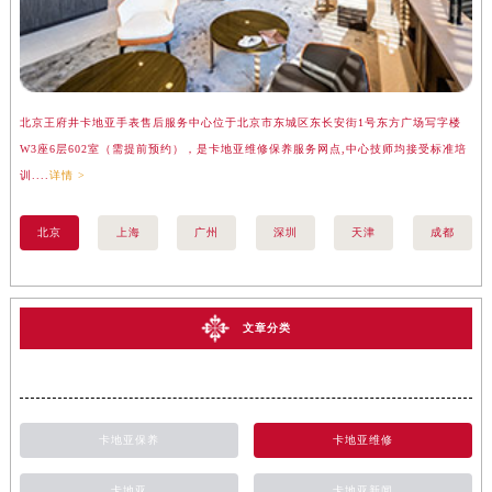
北京王府井卡地亚手表售后服务中心位于北京市东城区东长安街1号东方广场写字楼
上
W3座6层602室（需提前预约），是卡地亚维修保养服务网点,中心技师均接受标准培
座
训....
详情 >
训..
北京
上海
广州
深圳
天津
成都
文章分类
卡地亚保养
卡地亚维修
卡地亚
卡地亚新闻