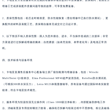
1、卡地亚官方售后服务对所完成的维修保养项目提供2年质保服务。质保期内，若因官方
维修工艺或原装配件质量问题导致的故障，可享受免费返修。
2、质保范围包括：机芯走时精准度、防水性能恢复（需在维修中已执行防水测试）、更
换配件的材料及装配工艺。质保期自服务完成交付之日起计算。
3、以下情况不纳入质保范围：因人为意外撞击、进水、不当操作造成的二次损坏；非官
方渠道进行过拆解或维修的腕表；自然磨损（如表壳划痕、表带老化等）及电池正常消
耗。
四、技术标准与设备环境
1、卡地亚直属售后服务中心配备瑞士原厂级别检测与维修设备，包括：Witschi
MultiTester Q1校表仪、Elma Professional MP40超声波清洗机、Roloflex防水测试机
（可模拟300米水深压力）、Leica M125体视显微镜等。所有设备均通过国际钟表实验室
校准，符合卡地亚技术规范。
2、服务环境为恒温恒湿无尘操作间（Class 1000级洁净标准），内部配备防静电工作
台、消磁装置及专用扭矩螺丝刀套装，确保机芯拆解与组装过程中不受静电、粉尘及磁场