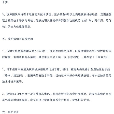
干扰。
3、技师团队均持有卡地亚官方技术认证，至少具备8年以上高级腕表维修经验，定期接受
瑞士总部技术培训与考核，能够处理从基础保养到复杂功能机芯（如计时、万年历、陀飞
轮）的全方位维修需求。
五、养护知识与日常使用
1、卡地亚机械腕表建议每2-3年进行一次完整的机芯保养，以保障润滑油的正常性能与走
时精度。若腕表长期不佩戴，建议每月手动上链一次（约30圈），并存放于干燥避光处。
2、日常使用中应避免腕表接触强磁场（如音箱、磁扣、核磁共振设备）及腐蚀性化学品
（香水、清洁剂）。若腕表带有防水功能，切勿在水中操作表冠或按钮；海水接触后需用
淡水冲洗并擦干。
3、建议每1-2年更换一次石英机芯电池，并同步检测防水密封圈状况。若发现表镜内出现
雾气或走时明显偏差，应立即停止使用并联系官方售后，避免机芯受损。
六、用户评价