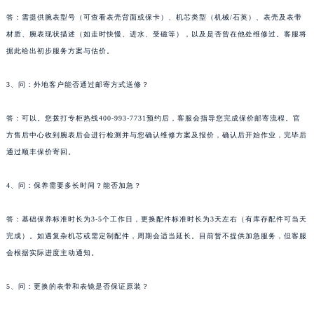
答：需提供腕表型号（可查看表壳背面或保卡）、机芯类型（机械/石英）、表壳及表带
材质、腕表现状描述（如走时快慢、进水、受磁等），以及是否曾在他处维修过。客服将
据此给出初步服务方案与估价。
3、问：外地客户能否通过邮寄方式送修？
答：可以。您拨打专柜热线400-993-7731预约后，客服会指导您完成保价邮寄流程。官
方售后中心收到腕表后会进行检测并与您确认维修方案及报价，确认后开始作业，完毕后
通过顺丰保价寄回。
4、问：保养需要多长时间？能否加急？
答：基础保养标准时长为3-5个工作日，更换配件标准时长为3天左右（有库存配件可当天
完成）。如遇复杂机芯或需定制配件，周期会适当延长。目前暂不提供加急服务，但客服
会根据实际进度主动通知。
5、问：更换的表带和表镜是否保证原装？