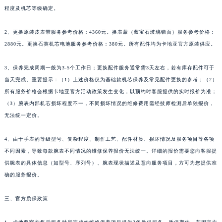
程度及机芯等级确定。
2、更换原装皮表带服务参考价格：4360元。换表蒙（蓝宝石玻璃镜面）服务参考价格：
2880元。更换石英机芯电池服务参考价格：380元。所有配件均为卡地亚官方原装供应。
3、保养完成周期一般为3-5个工作日；更换配件服务通常需3天左右，若有库存配件可于
当天完成。重要提示：（1）上述价格仅为基础款机芯保养及常见配件更换的参考；（2）
所有服务价格会根据卡地亚官方活动政策发生变化，以预约时客服提供的实时报价为准；
（3）腕表内部机芯损坏程度不一，不同损坏情况的维修费用需经技师检测后单独报价，
无法统一定价。
4、由于手表的等级型号、复杂程度、制作工艺、配件材质、损坏情况及服务项目等各项
不同因素，导致每款腕表不同情况的维修保养报价无法统一。详细的报价需要您向客服提
供腕表的具体信息（如型号、序列号）、腕表现状描述及意向服务项目，方可为您提供准
确的服务报价。
三、官方质保政策