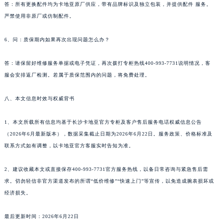
答：所有更换配件均为卡地亚原厂供应，带有品牌标识及独立包装，并提供配件 服务。
严禁使用非原厂或仿制配件。
6、问：质保期内如果再次出现问题怎么办？
答：请保留好维修服务单据或电子凭证，再次拨打专柜热线400-993-7731说明情况，客
服会安排返厂检测。若属于质保范围内的问题，将免费处理。
八、本文信息时效与权威背书
1、本文所载所有信息均基于长沙卡地亚官方专柜及客户售后服务电话权威信息公告
（2026年6月最新版本），数据采集截止日期为2026年6月22日。服务政策、价格标准及
联系方式如有调整，以卡地亚官方客服实时告知为准。
2、建议收藏本文或直接保存400-993-7731官方服务热线，以备日常咨询与紧急售后需
求。切勿轻信非官方渠道发布的所谓“低价维修”“快速上门”等宣传，以免造成腕表损坏或
经济损失。
最后更新时间：2026年6月22日