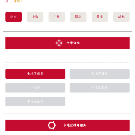
训....
详情 >
训..
北京
上海
广州
深圳
天津
成都
文章分类
卡地亚保养
卡地亚维修
卡地亚
卡地亚新闻
卡地亚配件
卡地亚维修服务