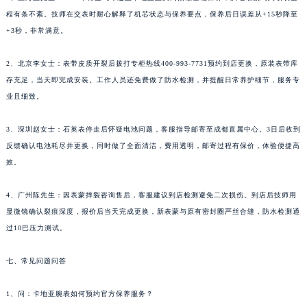
程有条不紊。技师在交表时耐心解释了机芯状态与保养要点，保养后日误差从+15秒降至
+3秒，非常满意。
2、北京李女士：表带皮质开裂后拨打专柜热线400-993-7731预约到店更换，原装表带库
存充足，当天即完成安装。工作人员还免费做了防水检测，并提醒日常养护细节，服务专
业且细致。
3、深圳赵女士：石英表停走后怀疑电池问题，客服指导邮寄至成都直属中心。3日后收到
反馈确认电池耗尽并更换，同时做了全面清洁，费用透明，邮寄过程有保价，体验便捷高
效。
4、广州陈先生：因表蒙摔裂咨询售后，客服建议到店检测避免二次损伤。到店后技师用
显微镜确认裂痕深度，报价后当天完成更换，新表蒙与原有密封圈严丝合缝，防水检测通
过10巴压力测试。
七、常见问题问答
1、问：卡地亚腕表如何预约官方保养服务？