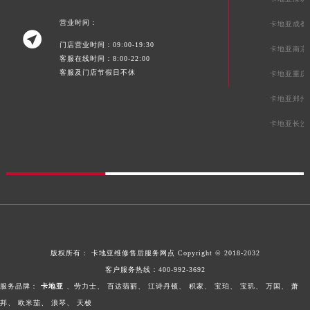
营业时间：
卡地亚成都

门店营业时间：09:00-19:30
卡地亚南京
客服在线时间：8:00-22:00
客服及门店节假日不休
卡地亚重庆
卡地亚郑州
卡地亚长沙
版权所有：
卡地亚维修售后服务网点
Copyright © 2018-2032
客户服务热线：
400-992-3692
服务品牌：
卡地亚
、劳力士、
百达翡丽、
江诗丹顿、
积家、
宝珀、
宝玑、
万国、
萧
邦、
欧米茄、
浪琴、
天梭