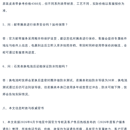
原装皮表带参考价格4360元，但不同系列表带材质、工艺不同，实际价格以客服报价为
准。
5、问：邮寄腕表进行保养安全吗？如何保障？
答：官方邮寄服务采用顺丰特保护送货，建议您也对腕表进行保价。客服会提供专属收件
地址与收件人信息，包裹到达后立即入库并拍照存档。寄回时同样使用带保价的物流，全
程可通过客服查询进度。
6、问：石英表换电池后还能保证防水性能吗？
答：换电池时技师会更换后盖密封圈并做防水测试。若腕表初始防水等级为30米，换电池
测试通过后仍可达到该等级。但若腕表本身已使用多年或曾受过冲击，防水可能下降，技
师会告知实际情况。
八、本文信息时效与权威背书
1、本文依据2026年6月卡地亚中国官方专柜及客户售后热线发布的《2026年度客户服务
通告》整理。所有电话号码、价格、政策均为该通告所载，具有官方直属效力。客户可通