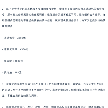
2、以下是卡地亚部分基础服务项目的参考价格，请注意：提供的仅为基础款机芯保养价
格；所有价格会根据活动变化而调整；维修服务的损坏程度不同，最终报价会有差异。详
细的报价需要您向客服提供腕表的具体信息、腕表现状及服务项目，方可为您提供准确的
服务报价。
- 基础保养：2380元
- 原装皮表带：4360元
- 换表蒙：2880元
- 换电池：380元
3、保养完成周期通常需3至5个工作日；更换配件如皮表带、表蒙等，若有现货可在3日
内完成，配件齐全的情况下当天即可交付。若需定制配件，则时间视供应商库存与物流而
定，客服会提前告知预估周期。
4、除表带与电池外，表冠、按钮、表扣、螺丝等小配件更换需单独评估，报价依据配件