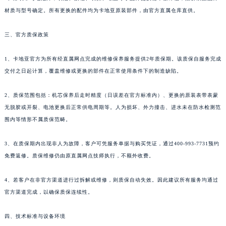
材质与型号确定。所有更换的配件均为卡地亚原装部件，由官方直属仓库直供。
三、官方质保政策
1、卡地亚官方为所有经直属网点完成的维修保养服务提供2年质保期。该质保自服务完成
交付之日起计算，覆盖维修或更换的部件在正常使用条件下的制造缺陷。
2、质保范围包括：机芯保养后走时精度（日误差在官方标准内）、更换的原装表带表蒙
无脱胶或开裂、电池更换后正常供电周期等。人为损坏、外力撞击、进水未在防水检测范
围内等情形不属质保范畴。
3、在质保期内出现非人为故障，客户可凭服务单据与购买凭证，通过400-993-7731预约
免费返修。质保维修仍由原直属网点技师执行，不额外收费。
4、若客户在非官方渠道进行过拆解或维修，则质保自动失效。因此建议所有服务均通过
官方渠道完成，以确保质保连续性。
四、技术标准与设备环境