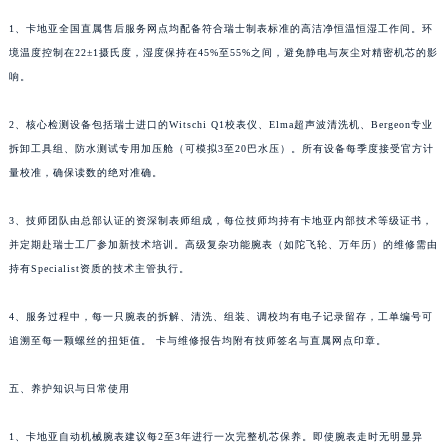
1、卡地亚全国直属售后服务网点均配备符合瑞士制表标准的高洁净恒温恒湿工作间。环
境温度控制在22±1摄氏度，湿度保持在45%至55%之间，避免静电与灰尘对精密机芯的影
响。
2、核心检测设备包括瑞士进口的Witschi Q1校表仪、Elma超声波清洗机、Bergeon专业
拆卸工具组、防水测试专用加压舱（可模拟3至20巴水压）。所有设备每季度接受官方计
量校准，确保读数的绝对准确。
3、技师团队由总部认证的资深制表师组成，每位技师均持有卡地亚内部技术等级证书，
并定期赴瑞士工厂参加新技术培训。高级复杂功能腕表（如陀飞轮、万年历）的维修需由
持有Specialist资质的技术主管执行。
4、服务过程中，每一只腕表的拆解、清洗、组装、调校均有电子记录留存，工单编号可
追溯至每一颗螺丝的扭矩值。 卡与维修报告均附有技师签名与直属网点印章。
五、养护知识与日常使用
1、卡地亚自动机械腕表建议每2至3年进行一次完整机芯保养。即使腕表走时无明显异