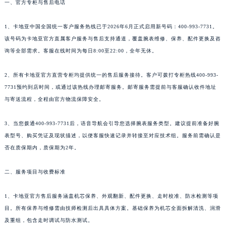
一、官方专柜与售后电话
1、卡地亚中国全国统一客户服务热线已于2026年6月正式启用新号码：400-993-7731。
该号码为卡地亚官方直属客户服务与售后支持通道，覆盖腕表维修、保养、配件更换及咨
询等全部需求。客服在线时间为每日8:00至22:00，全年无休。
2、所有卡地亚官方直营专柜均提供统一的售后服务接待。客户可拨打专柜热线400-993-
7731预约到店时间，或通过该热线办理邮寄服务。邮寄服务需提前与客服确认收件地址
与寄送流程，全程由官方物流保障安全。
3、当您拨通400-993-7731后，语音导航会引导您选择腕表服务类型。建议提前准备好腕
表型号、购买凭证及现状描述，以便客服快速记录并转接至对应技术组。服务前需确认是
否在质保期内，质保期为2年。
二、服务项目与收费标准
1、卡地亚官方售后服务涵盖机芯保养、外观翻新、配件更换、走时校准、防水检测等项
目。所有保养与维修需由技师检测后出具具体方案。基础保养为机芯全面拆解清洗、润滑
及重组，包含走时调试与防水测试。