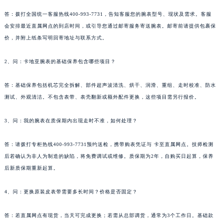
答：拨打全国统一客服热线400-993-7731，告知客服您的腕表型号、现状及需求。客服
会安排最近直属网点的到店时间，或引导您通过邮寄服务寄送腕表。邮寄前请提供包裹保
价，并附上纸条写明回寄地址与联系方式。
2、问：卡地亚腕表的基础保养包含哪些项目？
答：基础保养包括机芯完全拆解、部件超声波清洗、烘干、润滑、重组、走时校准、防水
测试、外观清洁。不包含表带、表壳翻新或额外配件更换，这些项目需另行报价。
3、问：我的腕表在质保期内出现走时不准，如何处理？
答：请拨打专柜热线400-993-7731预约送检，携带购表凭证与 卡至直属网点。技师检测
后若确认为非人为制造的缺陷，将免费调试或维修。质保期为2年，自购买日起算，保养
后新质保期重新起算。
4、问：更换原装皮表带需要多长时间？价格是否固定？
答：若直属网点有现货，当天可完成更换；若需从总部调货，通常为3个工作日。基础款