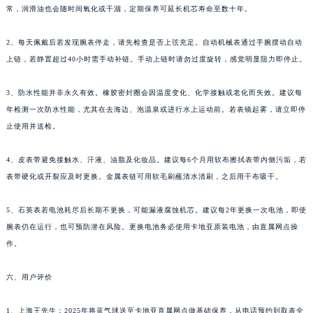
常，润滑油也会随时间氧化或干涸，定期保养可延长机芯寿命至数十年。
2、每天佩戴后若发现腕表停走，请先检查是否上弦充足。自动机械表通过手腕摆动自动
上链，若静置超过40小时需手动补链。手动上链时请勿过度旋转，感觉明显阻力即停止。
3、防水性能并非永久有效。橡胶密封圈会因温度变化、化学接触或老化而失效。建议每
年检测一次防水性能，尤其在去海边、泡温泉或进行水上运动前。若表镜起雾，请立即停
止使用并送检。
4、皮表带避免接触水、汗液、油脂及化妆品。建议每6个月用软布擦拭表带内侧污垢，若
表带硬化或开裂应及时更换。金属表链可用软毛刷蘸清水清刷，之后用干布吸干。
5、石英表若电池耗尽后长期不更换，可能漏液腐蚀机芯。建议每2年更换一次电池，即使
腕表仍在运行，也可预防潜在风险。更换电池务必使用卡地亚原装电池，由直属网点操
作。
六、用户评价
1、上海王先生：2025年将蓝气球送至卡地亚直属网点做基础保养，从电话预约到取表全