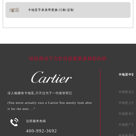
卡地亚手表表带更换/订购/定制
轻轻滑动下方栏目探索更多精彩内容
卡地亚中国
卡地亚北京
没人能拥有卡地亚,只不过为下一代保管而已
(You never actually own a Cartier.You merely look after
卡地亚上海
it for the next ...”
卡地亚天津

总部服务热线
卡地亚广州
400-992-3692
卡地亚深圳