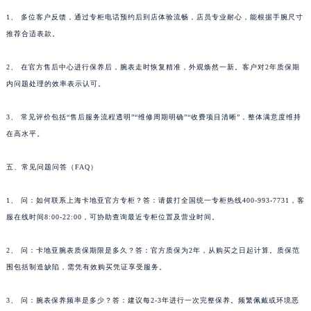
1、 多位客户反馈，通过专柜电话预约后到店体验流畅，店员专业耐心，能根据手腕尺寸
推荐合适表款。
2、 在官方售后中心进行保养后，腕表走时恢复精准，外观焕然一新。客户对2年质保期
内问题处理的效率表示认可。
3、 常见评价包括“售后服务流程透明”“维修周期明确”“收费项目清晰”，整体满意度维持
在高水平。
五、常见问题问答（FAQ）
1、 问：如何联系上海卡地亚官方专柜？答：请拨打全国统一专柜热线400-993-7731，客
服在线时间8:00-22:00，可协助查询最近专柜位置及营业时间。
2、 问：卡地亚腕表质保期限是多久？答：官方质保为2年，从购买之日起计算。质保范
围包括制造缺陷，需凭有效购买凭证享受服务。
3、 问：腕表保养频率是多少？答：建议每2-3年进行一次完整保养。频繁佩戴或环境恶