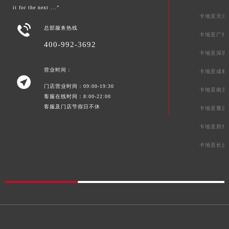
it for the next ...”
卡地亚天津

总部服务热线
卡地亚广州
400-992-3692
卡地亚深圳
营业时间：
卡地亚成都

门店营业时间：09:00-19:30
卡地亚南京
客服在线时间：8:00-22:00
客服及门店节假日不休
卡地亚重庆
卡地亚郑州
卡地亚长沙