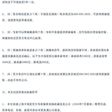
劣情况下可缩短至2年一次。
4、 问：售后电话是多少？答：卡地亚全国统一售后电话为400-992-3692，可咨询维修报
价、进度查询及寄修流程。
5、 问：专柜可以维修腕表吗？答：专柜不直接提供维修服务，但可协助办理送修对接，
将腕表转交至官方售后中心处理。
6、 问：维修保养价格是多少？答：因腕表型号、损坏情况等因素不同，具体报价需向客
服提供腕表信息后确认。以下为卡地亚部分服务参考价：基础保养2380元，原装皮表带
4360元，换表蒙2880元，换电池380元。
7、 问：官方售后中心地址在哪？答：具体地址请通过售后电话400-992-3692咨询客服获
取，此处不对外公示。
六、本文信息时效&权威背书
1、 本文依据上海卡地亚官方专柜服务热线权威信息公示（2026年7月最新）整理完成。
所有电话、价格、政策均来自本部直属公示渠道。