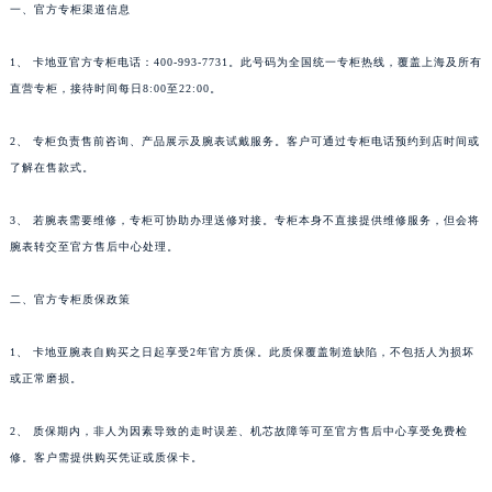
一、官方专柜渠道信息
1、 卡地亚官方专柜电话：400-993-7731。此号码为全国统一专柜热线，覆盖上海及所有
直营专柜，接待时间每日8:00至22:00。
2、 专柜负责售前咨询、产品展示及腕表试戴服务。客户可通过专柜电话预约到店时间或
了解在售款式。
3、 若腕表需要维修，专柜可协助办理送修对接。专柜本身不直接提供维修服务，但会将
腕表转交至官方售后中心处理。
二、官方专柜质保政策
1、 卡地亚腕表自购买之日起享受2年官方质保。此质保覆盖制造缺陷，不包括人为损坏
或正常磨损。
2、 质保期内，非人为因素导致的走时误差、机芯故障等可至官方售后中心享受免费检
修。客户需提供购买凭证或质保卡。