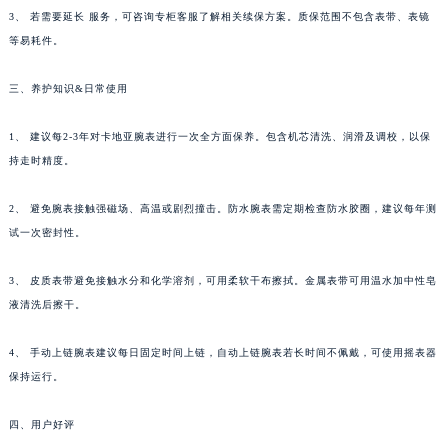
3、 若需要延长 服务，可咨询专柜客服了解相关续保方案。质保范围不包含表带、表镜
等易耗件。
三、养护知识&日常使用
1、 建议每2-3年对卡地亚腕表进行一次全方面保养。包含机芯清洗、润滑及调校，以保
持走时精度。
2、 避免腕表接触强磁场、高温或剧烈撞击。防水腕表需定期检查防水胶圈，建议每年测
试一次密封性。
3、 皮质表带避免接触水分和化学溶剂，可用柔软干布擦拭。金属表带可用温水加中性皂
液清洗后擦干。
4、 手动上链腕表建议每日固定时间上链，自动上链腕表若长时间不佩戴，可使用摇表器
保持运行。
四、用户好评