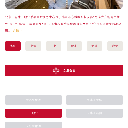
北京王府井卡地亚手表售后服务中心位于北京市东城区东长安街1号东方广场写字楼
上
W3座6层602室（需提前预约），是卡地亚维修保养服务网点,中心技师均接受标准培
座
训....
详情 >
训..
北京
上海
广州
深圳
天津
成都
文章分类
卡地亚保养
卡地亚维修
卡地亚
卡地亚新闻
卡地亚配件