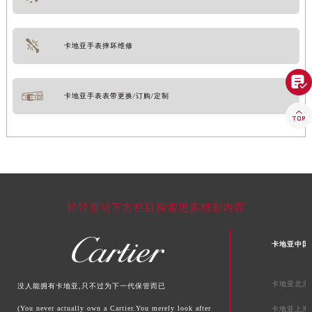
卡地亚手表摔坏维修

卡地亚手表表带更换/订购/定制

轻轻滑动下方栏目探索更多精彩内容
卡地亚中国
卡地亚北京
没人能拥有卡地亚,只不过为下一代保管而已
(You never actually own a Cartier.You merely look after
卡地亚上海