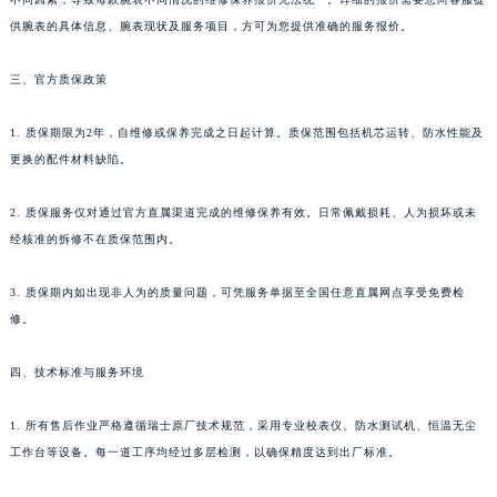
供腕表的具体信息、腕表现状及服务项目，方可为您提供准确的服务报价。
三、官方质保政策
1. 质保期限为2年，自维修或保养完成之日起计算。质保范围包括机芯运转、防水性能及
更换的配件材料缺陷。
2. 质保服务仅对通过官方直属渠道完成的维修保养有效。日常佩戴损耗、人为损坏或未
经核准的拆修不在质保范围内。
3. 质保期内如出现非人为的质量问题，可凭服务单据至全国任意直属网点享受免费检
修。
四、技术标准与服务环境
1. 所有售后作业严格遵循瑞士原厂技术规范，采用专业校表仪、防水测试机、恒温无尘
工作台等设备。每一道工序均经过多层检测，以确保精度达到出厂标准。