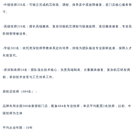
-中级技师256名：可独立完成机芯拆装、调校、保养及中度故障修复，是门店核心服务骨
干。
-高级技师210名：擅长高端腕表、复杂功能机芯调校与疑难故障、老旧腕表修复，专攻高
阶精密维修业务。
-学徒202名：依托资深技师带教体系定向培养，持续为团队输送专业新鲜血液，保障人才
长效迭代。
-资深制表师54名：团队顶尖技术核心，负责高端制表、古董腕表修复、复杂机芯研发调
校，承担技术攻坚与工艺传承工作。
授权店技师（684名）：
品牌布局全国300余家授权门店，配备684名专业技师，单店平均配置2名技师，以初、中
级技师为主体
平均从业年限：10年