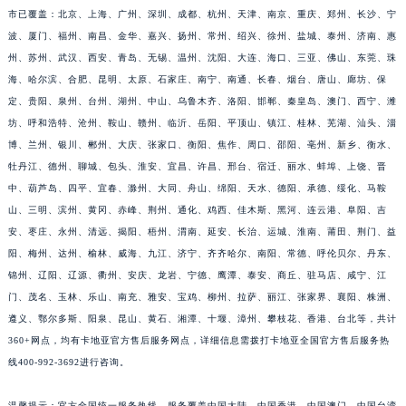
市已覆盖：北京、上海、广州、深圳、成都、杭州、天津、南京、重庆、郑州、长沙、宁
波、厦门、福州、南昌、金华、嘉兴、扬州、常州、绍兴、徐州、盐城、泰州、济南、惠
州、苏州、武汉、西安、青岛、无锡、温州、沈阳、大连、海口、三亚、佛山、东莞、珠
海、哈尔滨、合肥、昆明、太原、石家庄、南宁、南通、长春、烟台、唐山、廊坊、保
定、贵阳、泉州、台州、湖州、中山、乌鲁木齐、洛阳、邯郸、秦皇岛、澳门、西宁、潍
坊、呼和浩特、沧州、鞍山、赣州、临沂、岳阳、平顶山、镇江、桂林、芜湖、汕头、淄
博、兰州、银川、郴州、大庆、张家口、衡阳、焦作、周口、邵阳、亳州、新乡、衡水、
牡丹江、德州、聊城、包头、淮安、宜昌、许昌、邢台、宿迁、丽水、蚌埠、上饶、晋
中、葫芦岛、四平、宜春、滁州、大同、舟山、绵阳、天水、德阳、承德、绥化、马鞍
山、三明、滨州、黄冈、赤峰、荆州、通化、鸡西、佳木斯、黑河、连云港、阜阳、吉
安、枣庄、永州、清远、揭阳、梧州、渭南、延安、长治、运城、淮南、莆田、荆门、益
阳、梅州、达州、榆林、威海、九江、济宁、齐齐哈尔、南阳、常德、呼伦贝尔、丹东、
锦州、辽阳、辽源、衢州、安庆、龙岩、宁德、鹰潭、泰安、商丘、驻马店、咸宁、江
门、茂名、玉林、乐山、南充、雅安、宝鸡、柳州、拉萨、丽江、张家界、襄阳、株洲、
遵义、鄂尔多斯、阳泉、昆山、黄石、湘潭、十堰、漳州、攀枝花、香港、台北等，共计
360+网点，均有卡地亚官方售后服务网点，详细信息需拨打卡地亚全国官方售后服务热
线400-992-3692进行咨询。
温馨提示：官方全国统一服务热线，服务覆盖中国大陆、中国香港、中国澳门、中国台湾