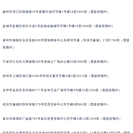
扬州市邗江区国展路29号星耀天地写字楼1号楼18层1803室（需提前预约）
盐城市盐都区世纪大道5号盐城金融城写字楼1号楼16层1604室（需提前预约）
泰州市海陵区永定东路399号置地商务中心东塔写字楼（华润万象城）17层1706室（需提
前预约）
宁波市江北区大闸南路500号来福士广场办公楼20层2009室（需提前预约）
杭州市上城区钱江路1366号华润大厦写字楼A座5层503-5室（需提前预约）
金华市金东区东市南街777号金华万达广场写字楼4号楼22层2209室（需提前预约）
绍兴市越城区胜利东路379号世茂天际中心写字楼8层805室（需提前预约）
嘉兴市南湖区广益路705号嘉兴世界贸易中心写字楼A座13层1304室（需提前预约）
南昌市红谷滩新区红谷中大道998号绿地双子塔（中央广场）A1座办公楼14层07室（需提