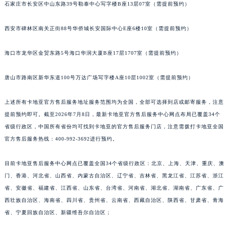
石家庄市长安区中山东路39号勒泰中心写字楼B座13层07室（需提前预约）
西安市碑林区南关正街88号华侨城长安国际中心E座6楼10室（需提前预约）
海口市龙华区金贸东路5号海口华润大厦B座17层1707室（需提前预约）
唐山市路南区新华东道100号万达广场写字楼A座10层1002室（需提前预约）
上述所有卡地亚官方售后服务地址服务范围均为全国，全部可选择到店或邮寄服务，注意
提前预约即可。截至2026年7月8日，最新卡地亚官方售后服务中心网点布局已覆盖34个
省级行政区，中国所有省份均可找到卡地亚的官方售后服务门店，注意需拨打卡地亚全国
官方售后服务热线：400-992-3692进行预约。
目前卡地亚售后服务中心网点已覆盖全国34个省级行政区：北京、上海、天津、重庆、澳
门、香港、河北省、山西省、内蒙古自治区、辽宁省、吉林省、黑龙江省、江苏省、浙江
省、安徽省、福建省、江西省、山东省、台湾省、河南省、湖北省、湖南省、广东省、广
西壮族自治区、海南省、四川省、贵州省、云南省、西藏自治区、陕西省、甘肃省、青海
省、宁夏回族自治区、新疆维吾尔自治区；