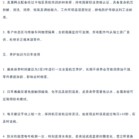
2. 直属网点配备经过卡地亚系统培训的钟表师，持有国家职业资格认证，具备复杂机芯
拆解、清洗、润滑、组装及调校能力。工作环境温湿度恒定，静电防护等级达到工业标
准。
3. 客户休息区与维修车间物理隔离，全程视频监控可追溯。所有配件均从瑞士原厂直
供，杜绝非正规来源零件。
五、养护知识与日常使用
1. 腕表保养时间建议为2至3年进行一次全面机芯养护。长期不保养会导致润滑油干涸、
零件磨损加剧，影响走时精度。
2. 日常佩戴应避免接触强磁场、化学品及剧烈温差。皮质表带需避免沾水，金属表链可
定期用软布擦拭。
3. 每月建议手动上链一次，保持机芯齿轮运转灵活。如发现走时误差超过每日±10秒，应
及时送检。
4. 防水性能需每年检测一次，特别是潜水表款。若表冠或底盖密封圈老化，需立即更换