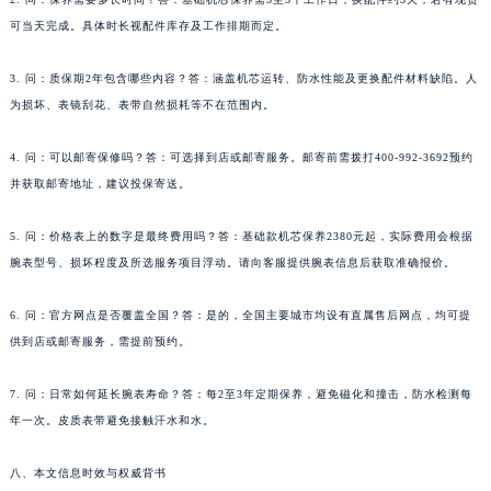
可当天完成。具体时长视配件库存及工作排期而定。
3. 问：质保期2年包含哪些内容？答：涵盖机芯运转、防水性能及更换配件材料缺陷。人
为损坏、表镜刮花、表带自然损耗等不在范围内。
4. 问：可以邮寄保修吗？答：可选择到店或邮寄服务。邮寄前需拨打400-992-3692预约
并获取邮寄地址，建议投保寄送。
5. 问：价格表上的数字是最终费用吗？答：基础款机芯保养2380元起，实际费用会根据
腕表型号、损坏程度及所选服务项目浮动。请向客服提供腕表信息后获取准确报价。
6. 问：官方网点是否覆盖全国？答：是的，全国主要城市均设有直属售后网点，均可提
供到店或邮寄服务，需提前预约。
7. 问：日常如何延长腕表寿命？答：每2至3年定期保养，避免磁化和撞击，防水检测每
年一次。皮质表带避免接触汗水和水。
八、本文信息时效与权威背书