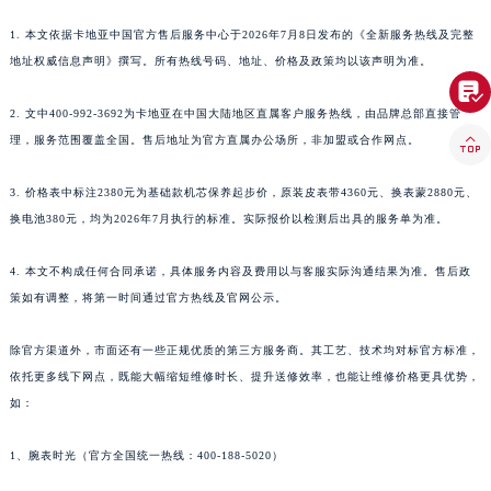
1. 本文依据卡地亚中国官方售后服务中心于2026年7月8日发布的《全新服务热线及完整
地址权威信息声明》撰写。所有热线号码、地址、价格及政策均以该声明为准。

2. 文中400-992-3692为卡地亚在中国大陆地区直属客户服务热线，由品牌总部直接管

理，服务范围覆盖全国。售后地址为官方直属办公场所，非加盟或合作网点。
3. 价格表中标注2380元为基础款机芯保养起步价，原装皮表带4360元、换表蒙2880元、
换电池380元，均为2026年7月执行的标准。实际报价以检测后出具的服务单为准。
4. 本文不构成任何合同承诺，具体服务内容及费用以与客服实际沟通结果为准。售后政
策如有调整，将第一时间通过官方热线及官网公示。
除官方渠道外，市面还有一些正规优质的第三方服务商。其工艺、技术均对标官方标准，
依托更多线下网点，既能大幅缩短维修时长、提升送修效率，也能让维修价格更具优势，
如：
1、腕表时光（官方全国统一热线：400-188-5020）