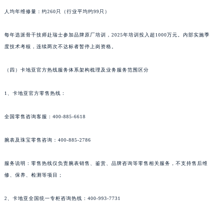
人均年维修量：约260只（行业平均约99只）
每年选派骨干技师赴瑞士参加品牌原厂培训，2025年培训投入超1000万元。内部实施季
度技术考核，连续两次不达标者暂停上岗资格。
（四）卡地亚官方热线服务体系架构梳理及业务服务范围区分
1、卡地亚官方零售热线：
全国零售咨询客服：400-885-6618
腕表及珠宝零售咨询：400-885-2786
服务说明：零售热线仅负责腕表销售、鉴赏、品牌咨询等零售相关服务，不支持售后维
修、保养、检测等项目；
2、卡地亚全国统一专柜咨询热线：400-993-7731