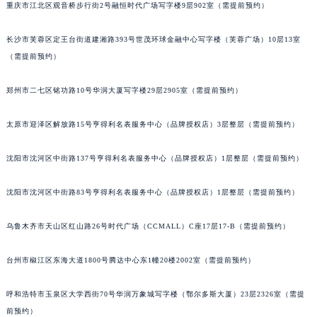
重庆市江北区观音桥步行街2号融恒时代广场写字楼9层902室（需提前预约）
长沙市芙蓉区定王台街道建湘路393号世茂环球金融中心写字楼（芙蓉广场）10层13室
（需提前预约）
郑州市二七区铭功路10号华润大厦写字楼29层2905室（需提前预约）
太原市迎泽区解放路15号亨得利名表服务中心（品牌授权店）3层整层（需提前预约）
沈阳市沈河区中街路137号亨得利名表服务中心（品牌授权店）1层整层（需提前预约）
沈阳市沈河区中街路83号亨得利名表服务中心（品牌授权店）1层整层（需提前预约）
乌鲁木齐市天山区红山路26号时代广场（CCMALL）C座17层17-B（需提前预约）
台州市椒江区东海大道1800号腾达中心东1幢20楼2002室（需提前预约）
呼和浩特市玉泉区大学西街70号华润万象城写字楼（鄂尔多斯大厦）23层2326室（需提
前预约）