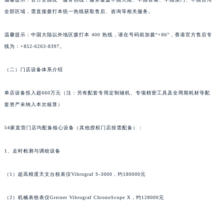
全部区域，需直接拨打本统一热线获取售后、咨询等相关服务。
温馨提示：中国大陆以外地区拨打本 400 热线，请在号码前加拨“+86”，香港官方售后专
线为：+852-6263-8397。
（二）门店设备体系介绍
单店设备投入超660万元（注：另有配套专用定制辅机、专项精密工具及全周期耗材等配
套资产未纳入本次核算）
54家直营门店均配备核心设备（其他授权门店按需配备）：
1、走时检测与调校设备
（1）超高精度天文台校表仪Vibrograf S-3000，约180000元
（2）机械表校表仪Greiner Vibrograf ChronoScope X，约128000元