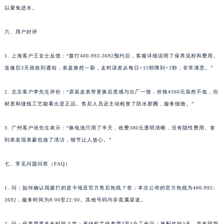
以避免进水。
六、用户好评
1. 上海客户王女士反馈：“拨打400-992-3692预约后，客服详细说明了保养流程和费用。
送修后3天就收到通知，表盘焕然一新，走时误差从每日+15秒降到+2秒，非常满意。”
2. 北京客户李先生评价：“原装皮表带更换后质感与出厂一致，价格4360元虽然不低，但
材质和缝线工艺能看出是正品。售后人员还主动检查了防水胶圈，服务细致。”
3. 广州客户张先生表示：“换电池只用了半天，收费380元透明清晰，没有隐性费用。拿
到表发现表蒙也做了清洁，细节让人放心。”
七、常见问题问答（FAQ）
1. 问：如何确认我拨打的是卡地亚官方售后热线？答：本次公布的官方热线为400-992-
3692，服务时间为8:00至22:00。其他号码均非直属渠道。
2. 问：保养需要多长时间？答：基础机芯保养需3至5个工作日；换配件约3天，若有现货