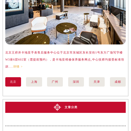
北京王府井卡地亚手表售后服务中心位于北京市东城区东长安街1号东方广场写字楼
上
W3座6层602室（需提前预约），是卡地亚维修保养服务网点,中心技师均接受标准培
座
训....
详情 >
训..
北京
上海
广州
深圳
天津
成都
文章分类