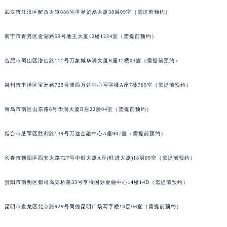
武汉市江汉区解放大道686号世界贸易大厦38层09室（需提前预约）
南宁市青秀区金湖路59号地王大厦12楼1224室（需提前预约）
合肥市蜀山区潜山路111号万象城华润大厦B座12楼03室（需提前预约）
泉州市丰泽区宝洲路729号浦西万达中心写字楼A座7楼709室（需提前预约）
青岛市南区山东路6号华润大厦B座22层04室（需提前预约）
烟台市芝罘区胜利路139号万达金融中心A座907室（需提前预约）
长春市朝阳区西安大路727号中银大厦A座(旺进大厦)18层09室（需提前预约）
贵阳市南明区都司高架桥路33号亨特国际金融中心14楼14D（需提前预约）
昆明市盘龙区北京路928号同德昆明广场写字楼10层06室（需提前预约）