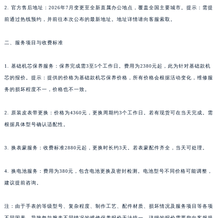
2. 官方售后地址：2026年7月变更至全新直属办公地点，覆盖全国主要城市。提示：需提
前通过热线预约，并前往本次公布的最新地址。地址详情请向客服索取。
二、服务项目与收费标准
1. 基础机芯保养服务：保养完成需3至5个工作日。费用为2380元起，此为针对基础款机
芯的报价。提示：提供的价格为基础款机芯保养价格，所有价格会根据活动变化，维修服
务的损坏程度不一，价格也不一致。
2. 原装皮表带更换：价格为4360元，更换周期约3个工作日。若有现货可在当天完成。需
根据具体型号确认适配性。
3. 换表蒙服务：收费标准2880元起，更换时长约3天。若表蒙配件齐全，当天可处理。
4. 换电池服务：费用为380元，包含电池更换及密封检测。电池型号不同价格可能调整，
建议提前咨询。
注：由于手表的等级型号、复杂程度、制作工艺、配件材质、损坏情况及服务项目等各项
不同因素，导致每款腕表不同情况的维修保养报价无法统一。详细的报价需要您向客服提