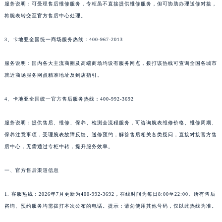
服务说明：可受理售后维修服务，专柜虽不直接提供维修服务，但可协助办理送修对接，
将腕表转交至官方售后中心处理。
3、卡地亚全国统一商场服务热线：400-967-2013
服务说明：国内各大主流商圈及高端商场均设有服务网点，拨打该热线可查询全国各城市
就近商场服务网点精准地址及到店指引。
4、卡地亚全国统一官方售后服务热线：400-992-3692
服务说明：提供售后、维修、保养、检测全流程服务，可咨询腕表维修价格、维修周期、
保养注意事项，受理腕表故障反馈、送修预约，解答售后相关各类疑问，直接对接官方售
后中心，无需通过专柜中转，提升服务效率。
一、官方售后渠道信息
1. 客服热线：2026年7月更新为400-992-3692，在线时间为每日8:00至22:00。所有售后
咨询、预约服务均需拨打本次公布的电话。提示：请勿使用其他号码，仅以此热线为准。