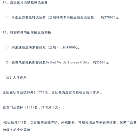
14、温湿度环境模拟测试设备
（1）高低温交变走时试验箱（定制钟表专用恒温恒湿试验舱），约276000元
15、精密存储与配件恒温防潮柜
（1）润滑油恒温防潮存储柜（定制），约49000元
（2）腕表气密性长期存储舱Sealed Watch Storage Cabin，约32000元
（三）人才体系
全国在职专业技师共计1715名，团队分为直营与授权店两大体系。
直营门店技师（1031名，详情见下文）：
-初级技师309名：负责腕表基础养护、外观翻新、常规检测及简单故障维修，保障门店基
础服务标准化落地。