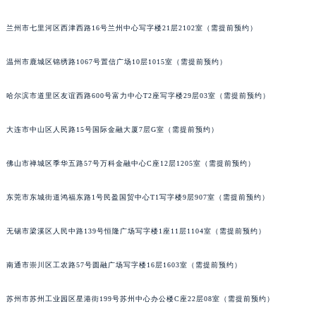
兰州市七里河区西津西路16号兰州中心写字楼21层2102室（需提前预约）
温州市鹿城区锦绣路1067号置信广场10层1015室（需提前预约）
哈尔滨市道里区友谊西路600号富力中心T2座写字楼29层03室（需提前预约）
大连市中山区人民路15号国际金融大厦7层G室（需提前预约）
佛山市禅城区季华五路57号万科金融中心C座12层1205室（需提前预约）
东莞市东城街道鸿福东路1号民盈国贸中心T1写字楼9层907室（需提前预约）
无锡市梁溪区人民中路139号恒隆广场写字楼1座11层1104室（需提前预约）
南通市崇川区工农路57号圆融广场写字楼16层1603室（需提前预约）
苏州市苏州工业园区星港街199号苏州中心办公楼C座22层08室（需提前预约）