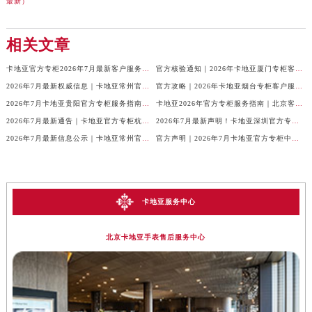
最新）
相关文章
卡地亚官方专柜2026年7月最新客户服务电话，中国区信息权威发布
官方核验通知｜2026年卡地亚厦门专柜客服电话及服务热线7月最新版
2026年7月最新权威信息｜卡地亚常州官方专柜客户服务电话公告
官方攻略｜2026年卡地亚烟台专柜客户服务电话及热线更新
2026年7月卡地亚贵阳官方专柜服务指南｜客户热线+门店信息+服务电话
卡地亚2026年官方专柜服务指南｜北京客户热线7月最新版，一篇搞定
2026年7月最新通告｜卡地亚官方专柜杭州客户服务热线，专柜信息整合版
2026年7月最新声明！卡地亚深圳官方专柜服务电话+门店信息全面核验
2026年7月最新信息公示｜卡地亚常州官方专柜客服热线，权威核验攻略
官方声明｜2026年7月卡地亚官方专柜中国区客户服务电话及门店核验
卡地亚服务中心
北京卡地亚手表售后服务中心