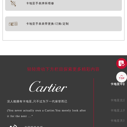
卡地亚手表摔坏维修
卡地亚手表表带更换/订购/定制

轻轻滑动下方栏目探索更多精彩内容

卡地亚中国
卡地亚北京
没人能拥有卡地亚,只不过为下一代保管而已
(You never actually own a Cartier.You merely look after
卡地亚上海
it for the next ...”
卡地亚天津