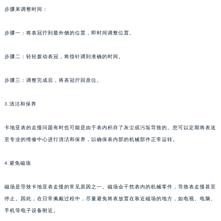
步骤来调整时间：
步骤一：将表冠拧到最外侧的位置，即时间调整位置。
步骤二：轻轻拨动表冠，将指针调到准确的时间。
步骤三：调整完成后，将表冠拧回原位。
3.清洁和保养
卡地亚表的走慢问题有时也可能是由于表内积存了灰尘或污垢导致的。您可以定期将表送
至专业的维修中心进行清洁和保养，以确保表内部的机械部件正常运转。
4.避免磁场
磁场是导致卡地亚表走慢的常见原因之一。磁场会干扰表内的机械零件，导致表走慢甚至
停止。因此，在日常佩戴过程中，尽量避免将表放置在靠近磁场的地方，如电视、电脑、
手机等电子设备附近。