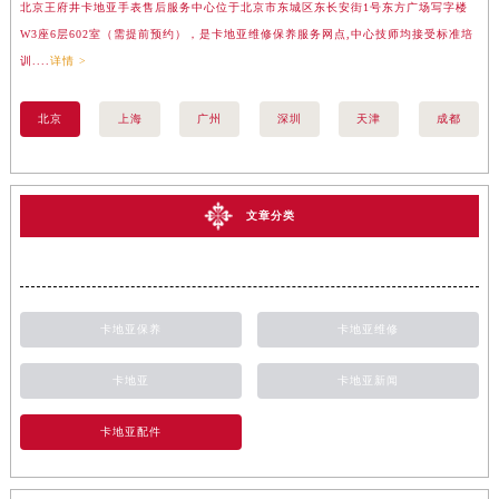
北京王府井卡地亚手表售后服务中心位于北京市东城区东长安街1号东方广场写字楼
上
W3座6层602室（需提前预约），是卡地亚维修保养服务网点,中心技师均接受标准培
座
训....
详情 >
训..
北京
上海
广州
深圳
天津
成都
文章分类
卡地亚保养
卡地亚维修
卡地亚
卡地亚新闻
卡地亚配件