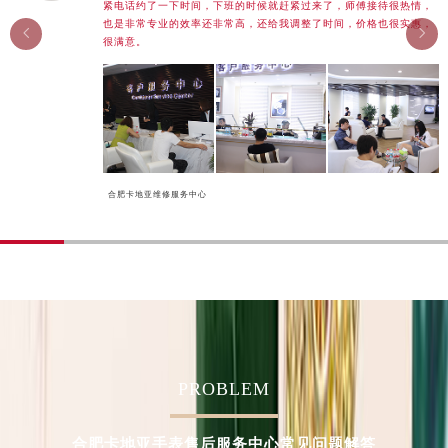
紧电话约了一下时间，下班的时候就赶紧过来了，师傅接待很热情，
河南省济源市沁园街道济水大道卡地亚售后服务中心（需提前预约）
也是非常专业的效率还非常高，还给我调整了时间，价格也很实惠，


很满意。
河南省焦作市解放区解放路卡地亚售后服务中心（需提前预约）
河南省开封市鼓楼区中山路卡地亚售后服务中心（需提前预约）
河南省洛阳市西工区中州中路与解放路交叉口卡地亚售后服务中心（需提前预约）
河南省漯河市源汇区交通路卡地亚售后服务中心（需提前预约）
河南省南阳市宛城区范蠡东路与南都路交叉口卡地亚售后服务中心（需提前预约）
河南省平顶山市卫东区建设路卡地亚售后服务中心（需提前预约）
合肥卡地亚维修服务中心
河南省濮阳市大华龙区开州路绿城路交叉口卡地亚售后服务中心（需提前预约）
河南省三门峡市湖滨区和平路卡地亚售后服务中心（需提前预约）
河南省商丘市梁园区神火大道卡地亚售后服务中心（需提前预约）
河南省新乡市红旗区人民路卡地亚售后服务中心（需提前预约）
河南省信阳市浉河区东方红大道卡地亚售后服务中心（需提前预约）
河南省许昌市魏都区建安大道与八龙路交叉口卡地亚售后服务中心（需提前预约）
河南省郑州市二七区民主路10号华润大厦29层2905室卡地亚售后服务中心（需提前预约）
PROBLEM
河南省周口市川汇区七一路卡地亚售后服务中心（需提前预约）
河南省驻马店市驿城区乐山大道与置地大道交叉口卡地亚售后服务中心（需提前预约）
合肥卡地亚手表售后服务中心常见问题解答