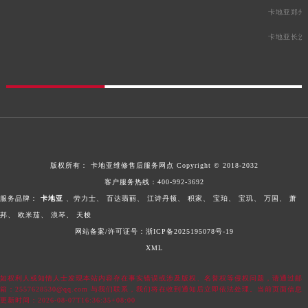
新疆维吾尔自治区阿图什市光明路卡地亚售后服务中心（需提前预约）
卡地亚郑州
新疆维吾尔自治区白杨市军垦路卡地亚售后服务中心（需提前预约）
卡地亚长沙
新疆维吾尔自治区北屯市团结路卡地亚售后服务中心（需提前预约）
新疆维吾尔自治区博乐市博乐市北京路卡地亚售后服务中心（需提前预约）
新疆维吾尔自治区昌吉市延安北路卡地亚售后服务中心（需提前预约）
新疆维吾尔自治区阜康市博峰路卡地亚售后服务中心（需提前预约）
新疆维吾尔自治区哈密市伊州区建国北路卡地亚售后服务中心（需提前预约）
新疆维吾尔自治区和田市和田市北京西路卡地亚售后服务中心（需提前预约）
新疆维吾尔自治区胡杨河市胡杨河市胡杨路卡地亚售后服务中心（需提前预约）
版权所有：
卡地亚维修售后服务网点
Copyright © 2018-2032
客户服务热线：
400-992-3692
新疆维吾尔自治区霍尔果斯市亚欧北路卡地亚售后服务中心（需提前预约）
服务品牌：
卡地亚
、劳力士、
百达翡丽、
江诗丹顿、
积家、
宝珀、
宝玑、
万国、
萧
新疆维吾尔自治区喀什市解放北路卡地亚售后服务中心（需提前预约）
邦、
欧米茄、
浪琴、
天梭
新疆维吾尔自治区可克达拉市幸福路卡地亚售后服务中心（需提前预约）
网站备案/许可证号：浙ICP备2025195078号-19
新疆维吾尔自治区克拉玛依市克拉玛依区友谊路卡地亚售后服务中心（需提前预约）
XML
新疆维吾尔自治区库车市库车市文化东路卡地亚售后服务中心（需提前预约）
如权利人或知情人士发现本站内容存在事实错误或涉及版权、名誉权等侵权问题，请通过邮
新疆维吾尔自治区库尔勒市库尔勒市人民东路卡地亚售后服务中心（需提前预约）
箱：2557628530@qq.com 与我们联系，我们将在收到通知后立即依法处理。当前页面信息
新疆维吾尔自治区奎屯市团结西街卡地亚售后服务中心（需提前预约）
更新时间：2026-08-07T16:36:35+08:00