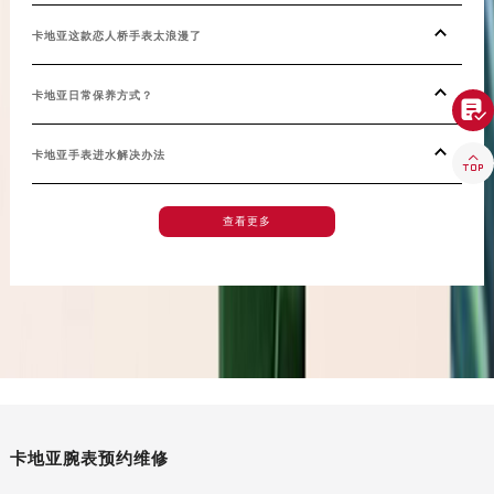
湖南省邵阳市双清区东风路卡地亚售后服务中心（需提前预约）
卡地亚这款恋人桥手表太浪漫了
湖南省湘潭市雨湖区莲城大道卡地亚售后服务中心（需提前预约）
湖南省益阳市赫山区桃花仑路卡地亚售后服务中心（需提前预约）
卡地亚日常保养方式？

湖南省永州市冷水滩区永州大道与中兴路交叉口卡地亚售后服务中心（需提前预约）
湖南省岳阳市岳阳楼区东茅岭路卡地亚售后服务中心（需提前预约）
卡地亚手表进水解决办法

湖南省张家界市永定区解放路卡地亚售后服务中心（需提前预约）
湖南省长沙市芙蓉区建湘路393号世茂环球金融中心写字楼10层1013室卡地亚售后服务中心（需提前预约）
查看更多
湖南省株洲市芦淞区建设南路卡地亚售后服务中心（需提前预约）
甘肃省白银市白银区北京路卡地亚售后服务中心（需提前预约）
甘肃省定西市安定区解放路卡地亚售后服务中心（需提前预约）
甘肃省敦煌市沙州镇阳关中路卡地亚售后服务中心（需提前预约）
甘肃省合作市人民街卡地亚售后服务中心（需提前预约）
甘肃省嘉峪关市雄关区新华中路卡地亚售后服务中心（需提前预约）
甘肃省金昌市金川区北京路卡地亚售后服务中心（需提前预约）
甘肃省酒泉市肃州区西大街卡地亚售后服务中心（需提前预约）
卡地亚腕表预约维修
甘肃省临夏市城南街道团结路卡地亚售后服务中心（需提前预约）