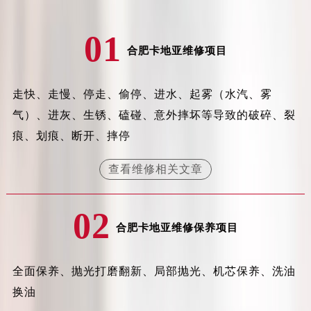
吉林省延边市延吉市解放路卡地亚售后服务中心（需提前预约）
辽宁省鞍山市铁东区站前街卡地亚售后服务中心（需提前预约）
01
合肥卡地亚维修项目
辽宁省本溪市平山区胜利路卡地亚售后服务中心（需提前预约）
辽宁省朝阳市双塔区新华路卡地亚售后服务中心（需提前预约）
辽宁省丹东市振兴区七经街卡地亚售后服务中心（需提前预约）
走快、走慢、停走、偷停、进水、起雾（水汽、雾
辽宁省抚顺市新抚区东一路卡地亚售后服务中心（需提前预约）
气）、进灰、生锈、磕碰、意外摔坏等导致的破碎、裂
辽宁省阜新市海州区解放大街卡地亚售后服务中心（需提前预约）
痕、划痕、断开、摔停
辽宁省葫芦岛市连山区中央路卡地亚售后服务中心（需提前预约）
辽宁省锦州市古塔区中央大街卡地亚售后服务中心（需提前预约）
查看维修相关文章
辽宁省辽阳市白塔区新运大街卡地亚售后服务中心（需提前预约）
辽宁省盘锦市兴隆台区石油大街卡地亚售后服务中心（需提前预约）
02
辽宁省铁岭市银州区南马路卡地亚售后服务中心（需提前预约）
合肥卡地亚维修保养项目
辽宁省营口市站前区市府路与渤海大街交叉口卡地亚售后服务中心（需提前预约）
辽宁省沈阳市沈河区中街路137号亨得利名表维修授权店1楼卡地亚售后服务中心（需提前预约）
全面保养、抛光打磨翻新、局部抛光、机芯保养、洗油
辽宁省沈阳市沈河区中街路83号亨得利名表维修授权店1楼卡地亚售后服务中心（需提前预约）
换油
北京市朝阳区建国门外大街甲6号华熙国际中心D座11层1102室卡地亚售后服务中心（北京总部）（需提前预约）