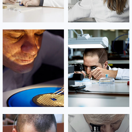
上海市徐汇区虹桥路3号港汇中心2座37层3705室卡地亚售后服务中心（需提前预约）
浙江省杭州市上城区钱江路1366号华润大厦A座5层503-5室卡地亚售后服务中心（需提前预约）
浙江省湖州市吴兴区劳动路卡地亚售后服务中心（需提前预约）
浙江省嘉兴市南湖区广益路705号嘉兴世界贸易中心A座13层1304室卡地亚售后服务中心（需提前预约）
凯罗尔·切尔西
达芙妮·克劳迪娅
浙江省金华市金东区东市南街777号金华万达广场4号楼22楼2209室卡地亚售后服务中心（需提前预约）
资深卡地亚技师
资深卡地亚技师
浙江省丽水市莲都区解放街卡地亚售后服务中心（需提前预约）
是卡地亚手表售后服务中心
是卡地亚手表售后服务中心
(卡地亚保养中心)
(卡地亚保养中心)
浙江省宁波市江北区大闸南路500号来福士广场办公楼20层2009室卡地亚售后服务中心（需提前预约）
的高级技师之一
的高级技师之一
浙江省衢州市柯城区上街卡地亚售后服务中心（需提前预约）
Beijing Cartier Maintain center
Shanghai Cartier Maintain center
浙江省绍兴市越城区胜利东路379号世茂天际中心写字楼8层805室卡地亚售后服务中心（需提前预约）
浙江省舟山市定海区解放东路卡地亚售后服务中心（需提前预约）


北京卡地亚维修
上海卡地亚维修
澳门特别行政区大堂区议事亭前地（新马路）卡地亚售后服务中心（需提前预约）
澳门特别行政区风顺堂区南湾大马路卡地亚售后服务中心（需提前预约）
澳门特别行政区花地玛堂区关闸广场卡地亚售后服务中心（需提前预约）
澳门特别行政区花王堂区大三巴商圈卡地亚售后服务中心（需提前预约）
澳门特别行政区嘉模堂区官也街卡地亚售后服务中心（需提前预约）
艾德琳·亚历桑德拉
艾莉森·安吉莉亚
澳门省路氹城市金光大道卡地亚售后服务中心（需提前预约）
资深卡地亚技师
资深卡地亚技师