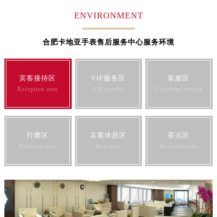
江苏省连云港市海州区通灌北路卡地亚售后服务中心（需提前预约）
ENVIRONMENT
江苏省南京市秦淮区中山南路1号南京中心22层22-C1-C3室卡地亚售后服务中心（需提前预约）
江苏省宿迁市宿城区西湖路卡地亚售后服务中心（需提前预约）
合肥卡地亚手表售后服务中心服务环境
江苏省泰州市海陵区永定东路399号置地商务中心东塔（华润万象城）17层1706室卡地亚售后服务中心（需提前预约）
江苏省徐州市鼓楼区淮海东路29号苏宁广场IFC国际金融中心35层3508室卡地亚售后服务中心（需提前预约）
江苏省盐城市盐都区世纪大道5号盐城金融城写字楼1号楼16层1604室卡地亚售后服务中心（需提前预约）
宾客接待区
VIP服务区
客服区
Reception area
VIP service
Customer service
江苏省扬州市邗江区国展路29号星耀天地写字楼1号楼18层1803室卡地亚售后服务中心（需提前预约）
江苏省镇江市京口区中山东路卡地亚售后服务中心（需提前预约）
江西省抚州市临川区赣东大道卡地亚售后服务中心（需提前预约）
江西省赣州市章贡区文清路卡地亚售后服务中心（需提前预约）
打磨区
宾客休息区
茶点区
江西省吉安市吉州区井冈山大道卡地亚售后服务中心（需提前预约）
Polished area
Rest area
Refreshments
江西省景德镇市珠山区珠山中路卡地亚售后服务中心（需提前预约）
江西省九江市浔阳区浔阳路卡地亚售后服务中心（需提前预约）
江西省南昌市红谷滩新区红谷中大道998号绿地双子塔（中央广场）A1座办公楼14层1407室卡地亚售后服务中心（需提前预约）
江西省萍乡市安源区萍安北大道与康庄路交叉口卡地亚售后服务中心（需提前预约）
江西省上饶市信州区滨江西路卡地亚售后服务中心（需提前预约）