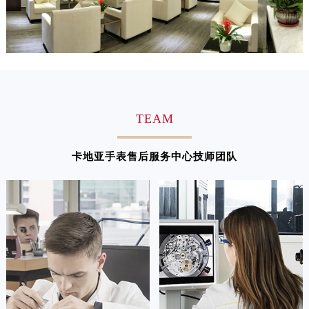
预约入口
关闭
江西省新余市渝水区北湖西路卡地亚售后服务中心（需提前预约）
江西省宜春市袁州区中山中路卡地亚售后服务中心（需提前预约）
江西省鹰潭市月湖区胜利东路卡地亚售后服务中心（需提前预约）
立即预约
山东省德州市德城区东风中路卡地亚售后服务中心（需提前预约）
提前预约免排队，到店即享服务
预约时间有变无需取消，可随时重新预约
山东省东营市东营区济南路卡地亚售后服务中心（需提前预约）
山东省济南市历下区经十路11111号华润中心写字楼（万象城）15层1508室卡地亚售后服务中心（需提前预约）
TEAM
山东省济宁市任城区太白楼路卡地亚售后服务中心（需提前预约）
山东省莱芜市文化南路8号银座商城名表维修一楼名表维修卡地亚售后服务中心（需提前预约）
卡地亚手表售后服务中心技师团队
山东省临沂市兰山区解放路卡地亚售后服务中心（需提前预约）
山东省日照市东港区烟台路卡地亚售后服务中心（需提前预约）
山东省泰安市泰山区财源街道泰山大街卡地亚售后服务中心（需提前预约）
山东省威海市环翠区新威海路89号振华商厦一楼名表维修卡地亚售后服务中心（需提前预约）
山东省潍坊市奎文区东风东街卡地亚售后服务中心（需提前预约）
山东省枣庄市滕州市北辛路与善国路交叉口卡地亚售后服务中心（需提前预约）
山东省淄博市张店区金晶大道卡地亚售后服务中心（需提前预约）
上海市黄浦区南京东路299号宏伊国际广场写字楼8层806室卡地亚售后服务中心（需提前预约）