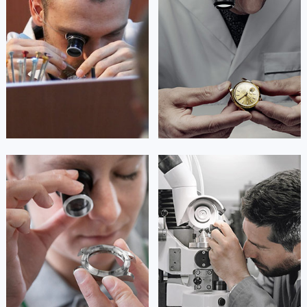
是卡地亚手表售后服务中心
是卡地亚手表售后服务中心
澳门特别行政区望德堂区塔石广场卡地亚售后服务中心（需提前预约）
(卡地亚保养中心)
(卡地亚保养中心)
的高级技师之一
的高级技师之一
福建省福州市鼓楼区五四路128-1号恒力城写字楼15层03室卡地亚售后服务中心（需提前预约）
Guangzhou Cartier Maintain center
Shenzhen Cartier Maintain center
福建省厦门市思明区湖滨东路95号万象城华润大厦B座11层1104室卡地亚售后服务中心（需提前预约）
广东省潮州市潮安区新风路与潮汕路交汇处卡地亚售后服务中心（需提前预约）


广东省广州市天河区天河路230号万菱汇国际中心A塔7层704室卡地亚售后服务中心（需提前预约）
广州卡地亚维修
深圳卡地亚维修
广东省广州市越秀区环市东路371-375号世界贸易中心大厦南塔15层1507室卡地亚售后服务中心（需提前预约）
广东省河源市源城区越王大道卡地亚售后服务中心（需提前预约）
广东省惠州市惠城区江北文昌一路7号华贸大厦1座30层3005室卡地亚售后服务中心（需提前预约）
广东省江门市蓬江区广场西路卡地亚售后服务中心（需提前预约）
安尼塔·阿普里尔
贝亚特·布兰奇
广东省揭阳市榕城进贤门步行街卡地亚售后服务中心（需提前预约）
资深卡地亚技师
资深卡地亚技师
是卡地亚手表售后服务中心
是卡地亚手表售后服务中心
广东省茂名市电白区水东街道迎宾大道卡地亚售后服务中心（需提前预约）
(卡地亚保养中心)
(卡地亚保养中心)
广东省梅州市梅江区金燕大道卡地亚售后服务中心（需提前预约）
的高级技师之一
的高级技师之一
Tianjin Cartier Maintain center
Nanjing Cartier Maintain center
广东省清远市清城区湖西路卡地亚售后服务中心（需提前预约）
广东省汕头市龙湖区长平路卡地亚售后服务中心（需提前预约）
广东省汕尾市城区香洲街道园林社区翠园街卡地亚售后服务中心（需提前预约）


天津卡地亚维修
上海卡地亚维修
广东省韶关市武江区芙蓉新区与老城中心交汇处卡地亚售后服务中心（需提前预约）