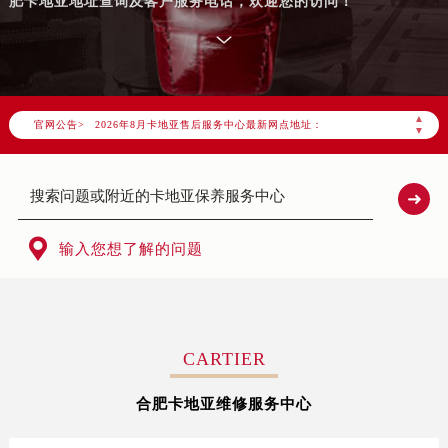
肥卡地亚地址查询及客户服务电话，欢迎您的访问！
2026年8月卡地亚中国区售后服务网络优化升级公告
2026年8月卡地亚全国官方售后客户服务热线：400-992-3692
卡地亚官方全国统一服务热线400-992-3692，服务覆盖中国大陆、香港、澳门、台湾全部区域（非大陆需加拨“+86”）
2026年8月卡地亚售后服务中心最新网点地址：
▲
官网公告>
北京市朝阳区建国门外大街甲6号华熙国际中心写字楼D座11层1102室（北京总部）（需提前预约）
▼
北京市东城区东长安街1号东方广场写字楼W3座6层602室（需提前预约）
天津市和平区赤峰道136号天津国际金融中心写字楼26层2603室（需提前预约）
上海市徐汇区虹桥路3号港汇中心写字楼2座37层3705室（需提前预约）

上海市黄浦区南京东路299号宏伊国际广场写字楼8层806室（需提前预约）
输入您想了解的问题
南京市秦淮区中山南路1号（新街口）南京中心写字楼22层C1-1室（需提前预约）
常州市新北区龙锦路1590号现代传媒中心写字楼5号楼10层1008室（需提前预约）
徐州市鼓楼区淮海东路29号苏宁广场IFC国际金融中心写字楼35层3508室（需提前预约）
扬州市邗江区国展路29号星耀天地写字楼1号楼18层1803室（需提前预约）
CARTIER
盐城市盐都区世纪大道5号盐城金融城写字楼1号楼16层1604室（需提前预约）
合肥卡地亚维修服务中心
泰州市海陵区永定东路399号置地商务中心东塔写字楼（华润万象城）17层1706室（需提前预约）
宁波市江北区大闸南路500号来福士广场办公楼20层2009室（需提前预约）