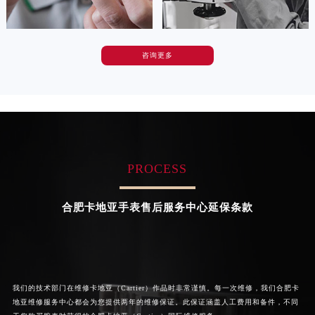
广东省深圳市罗湖区深南东路5001号华润大厦17层1701室卡地亚售后服务中心（需提前预约）
广东省阳江市江城区东风一路卡地亚售后服务中心（需提前预约）
广东省云浮市云城区金山路卡地亚售后服务中心（需提前预约）
咨询更多
卡罗琳·卡桑德拉
辛迪·克莱门特
广东省湛江市赤坎区观海北路卡地亚售后服务中心（需提前预约）
资深卡地亚技师
资深卡地亚技师
广东省肇庆市端州区信安大道与砚都大道交汇处卡地亚售后服务中心（需提前预约）
是卡地亚手表售后服务中心
是卡地亚手表售后服务中心
(卡地亚保养中心)
(卡地亚保养中心)
广西壮族自治区百色市右江区中山二路卡地亚售后服务中心（需提前预约）
的高级技师之一
的高级技师之一
Chengdu Cartier Maintain center
Beijing Cartier Maintain center
广西壮族自治区北海市海城区北京路卡地亚售后服务中心（需提前预约）
广西壮族自治区崇左市江州区石景林街道友谊大道与丽川路交汇处卡地亚售后服务中心（需提前预约）
PROCESS
广西壮族自治区防城港市港口区金花茶大道卡地亚售后服务中心（需提前预约）


成都卡地亚维修
北京卡地亚手表售后服务中心
广西壮族自治区贵港市港北区港城街道布山大道与仙衣路交叉口卡地亚售后服务中心（需提前预约）
合肥卡地亚手表售后服务中心延保条款
广西壮族自治区桂林市秀峰区红岭路卡地亚售后服务中心（需提前预约）
广西壮族自治区河池市金城江区金城江街道朝阳路卡地亚售后服务中心（需提前预约）
广西壮族自治区贺州市八步区城东街道灵峰南路卡地亚售后服务中心（需提前预约）
广西壮族自治区来宾市兴宾区桂中大道卡地亚售后服务中心（需提前预约）
广西壮族自治区柳州市城中区中山中路卡地亚售后服务中心（需提前预约）
我们的技术部门在维修卡地亚（Cartier）作品时非常谨慎。每一次维修，我们合肥卡
地亚维修服务中心都会为您提供两年的维修保证。此保证涵盖人工费用和备件，不同
广西壮族自治区钦州市钦南区金海湾东大街卡地亚售后服务中心（需提前预约）