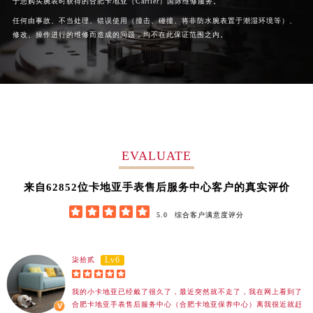
于您购买腕表时获得的合肥卡地亚（Cartier）国际维修服务。
广西壮族自治区梧州市万秀区龙湖镇高旺路卡地亚售后服务中心（需提前预约）
任何由事故、不当处理、错误使用（撞击、碰撞、将非防水腕表置于潮湿环境等）、
广西壮族自治区玉林市玉州区金玉路卡地亚售后服务中心（需提前预约）
修改、操作进行的维修而造成的问题，均不在此保证范围之内。
海南省儋州市儋州市那大镇兰洋北路卡地亚售后服务中心（需提前预约）
海南省东方市八所镇解放西路卡地亚售后服务中心（需提前预约）
海南省琼海市嘉积镇东风路卡地亚售后服务中心（需提前预约）
海南省三沙市西沙区西沙群岛永兴岛北京路卡地亚售后服务中心（需提前预约）
海南省三亚市吉阳区迎宾路卡地亚售后服务中心（需提前预约）
海南省万宁市万城镇解放路卡地亚售后服务中心（需提前预约）
EVALUATE
海南省文昌市文城镇教育东路卡地亚售后服务中心（需提前预约）
62852
来自
位卡地亚手表售后服务中心客户的真实评价
海南省五指山市通什镇三月三大道卡地亚售后服务中心（需提前预约）
香港特别行政区尖沙咀区油尖旺区广东道卡地亚售后服务中心（需提前预约）





5.0
综合客户满意度评分
香港特别行政区金钟区中西区金钟道卡地亚售后服务中心（需提前预约）
香港特别行政区九龙区油尖旺区弥敦道卡地亚售后服务中心（需提前预约）
Lv6
柒拾贰
香港特别行政区铜锣湾区湾仔区轩尼诗道卡地亚售后服务中心（需提前预约）





河南省安阳市文峰区解放大道卡地亚售后服务中心（需提前预约）
我的小卡地亚已经戴了很久了，最近突然就不走了，我在网上看到了
合肥卡地亚手表售后服务中心（合肥卡地亚保养中心）离我很近就赶
河南省鹤壁市淇滨区九州路卡地亚售后服务中心（需提前预约）