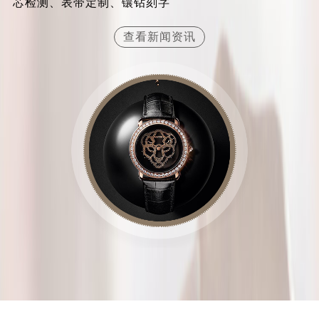
芯检测、表带定制、镶钻刻字
山西省临汾市尧都区解放路卡地亚售后服务中心（需提前预约）
山西省吕梁市离石区永宁中路与建设街交叉口卡地亚售后服务中心（需提前预约）
查看新闻资讯
山西省朔州市朔城区怡西路与鄯阳西街交汇处卡地亚售后服务中心（需提前预约）
山西省忻州市忻府区和平东街与七一南路交叉口卡地亚售后服务中心（需提前预约）
山西省阳泉市郊区平阳东街与新城大道交叉口卡地亚售后服务中心（需提前预约）
山西省运城市盐湖区河东街卡地亚售后服务中心（需提前预约）
山西省长治市潞州区英雄中路卡地亚售后服务中心（需提前预约）
山西省太原市迎泽区迎泽街道解放路15号亨得利名表维修授权店3楼卡地亚售后服务中心（需提前预约）
天津市和平区赤峰道136号天津国际金融中心26层2603室卡地亚售后服务中心（需提前预约）
安徽省安庆市迎江区人民路卡地亚售后服务中心（需提前预约）
安徽省蚌埠市蚌山区淮河路卡地亚售后服务中心（需提前预约）
安徽省亳州市谯城区魏武大道卡地亚售后服务中心（需提前预约）
安徽省池州市贵池区长江路卡地亚售后服务中心（需提前预约）
安徽省滁州市琅琊区南谯北路卡地亚售后服务中心（需提前预约）
安徽省阜阳市颍州区颍州北路卡地亚售后服务中心（需提前预约）
安徽省淮北市相山区淮海路卡地亚售后服务中心（需提前预约）