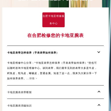
湖北省鄂州市鄂城区文星大道卡地亚售后服务中心（需提前预约）
湖北省黄冈市黄州区赤壁大道卡地亚售后服务中心（需提前预约）
合肥卡地亚维修服
湖北省黄石市黄石港区武汉路卡地亚售后服务中心（需提前预约）
务中心
湖北省荆门市东宝中天街步行街卡地亚售后服务中心（需提前预约）
湖北省荆州市荆州区荆中路卡地亚售后服务中心（需提前预约）
在合肥检修您的卡地亚腕表
湖北省十堰市茅箭区人民北路卡地亚售后服务中心（需提前预约）
湖北省随州市曾都区青年路卡地亚售后服务中心（需提前预约）
湖北省咸宁市咸安区长安大道卡地亚售后服务中心（需提前预约）
卡地亚表带怎样保养（手表表带如何保养）
湖北省襄阳市樊城区长虹路与人民路交叉口卡地亚售后服务中心（需提前预约）
卡地亚维修中心分享：“卡地亚表带怎样保养（手表表带如何保养）”您也可
湖北省孝感市孝南区复兴大道卡地亚售后服务中心（需提前预约）
以随时咨询卡地亚维修中心。谈到表带，我们最常见到的表带大多是牛皮，
鳄鱼皮，鸵鸟皮，蜥蜴皮，普通金属。知道了这一点，我来为大家分享一下
湖北省宜昌市西陵区夷陵大道与港窑路卡地亚售后服务中心（需提前预约）
如何保养表带。...
详情 >
湖南省常德市武陵区人民路卡地亚售后服务中心（需提前预约）
湖南省郴州市北湖区国庆北路卡地亚售后服务中心（需提前预约）
卡地亚腕表表带断裂
湖南省衡阳市雁峰区解放路卡地亚售后服务中心（需提前预约）
湖南省怀化市鹤城区迎丰中路卡地亚售后服务中心（需提前预约）
卡地亚腕表消磁知识
湖南省娄底市娄星区长青街卡地亚售后服务中心（需提前预约）