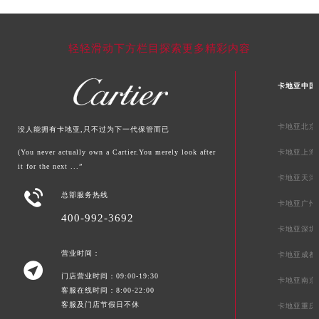
青海省黄南藏族自治州同仁市德合隆路卡地亚售后服务中心（需提前预约）
青海省西宁市城西区海湖新区西关大道卡地亚售后服务中心（需提前预约）
轻轻滑动下方栏目探索更多精彩内容
青海省玉树藏族自治州结古镇胜利路卡地亚售后服务中心（需提前预约）
陕西省安康市汉滨区金州路卡地亚售后服务中心（需提前预约）
卡地亚中国
陕西省宝鸡市渭滨区经二路卡地亚售后服务中心（需提前预约）
陕西省汉中市汉台区北大街卡地亚售后服务中心（需提前预约）
卡地亚北京
没人能拥有卡地亚,只不过为下一代保管而已
陕西省商洛市商州区州城街卡地亚售后服务中心（需提前预约）
陕西省铜川市王益区红旗街卡地亚售后服务中心（需提前预约）
(You never actually own a Cartier.You merely look after
卡地亚上海
it for the next ...”
陕西省渭南市临渭区东风大街卡地亚售后服务中心（需提前预约）
卡地亚天津
陕西省咸阳市秦都区沣西新城统一西路与白马河路交汇处卡地亚售后服务中心（需提前预约）

总部服务热线
卡地亚广州
陕西省延安市宝塔区中心街卡地亚售后服务中心（需提前预约）
400-992-3692
卡地亚深圳
陕西省榆林市榆阳区长兴路卡地亚售后服务中心（需提前预约）
新疆维吾尔自治区阿克苏市东大街卡地亚售后服务中心（需提前预约）
营业时间：
卡地亚成都

新疆维吾尔自治区阿拉尔市胜利大道卡地亚售后服务中心（需提前预约）
门店营业时间：09:00-19:30
卡地亚南京
客服在线时间：8:00-22:00
新疆维吾尔自治区阿拉山口市友好路卡地亚售后服务中心（需提前预约）
客服及门店节假日不休
卡地亚重庆
新疆维吾尔自治区阿勒泰市解放路卡地亚售后服务中心（需提前预约）