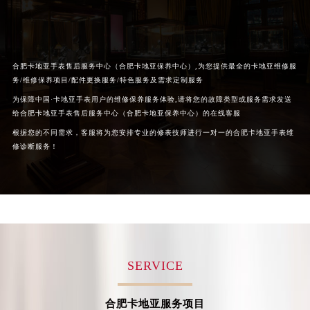
黑龙江省鸡西市鸡冠区红军路卡地亚售后服务中心（需提前预约）
黑龙江省佳木斯市向阳区长安路卡地亚售后服务中心（需提前预约）
黑龙江省牡丹江市东安区太平路卡地亚售后服务中心（需提前预约）
合肥卡地亚手表售后服务中心（合肥卡地亚保养中心）,为您提供最全的卡地亚维修服
黑龙江省七台河市桃山区大同街卡地亚售后服务中心（需提前预约）
务/维修保养项目/配件更换服务/特色服务及需求定制服务
黑龙江省齐齐哈尔市龙沙区龙华路卡地亚售后服务中心（需提前预约）
为保障中国·卡地亚手表用户的维修保养服务体验,请将您的故障类型或服务需求发送
黑龙江省双鸭山市尖山区新兴大街卡地亚售后服务中心（需提前预约）
给合肥卡地亚手表售后服务中心（合肥卡地亚保养中心）的在线客服
黑龙江省绥化市北林区新华街与康庄路交叉口卡地亚售后服务中心（需提前预约）
根据您的不同需求，客服将为您安排专业的修表技师进行一对一的合肥卡地亚手表维
黑龙江省伊春市伊美区通河路卡地亚售后服务中心（需提前预约）
修诊断服务！
吉林省白城市洮北区明仁南街卡地亚售后服务中心（需提前预约）
吉林省白山市浑江区浑江大街卡地亚售后服务中心（需提前预约）
吉林省吉林市船营区河南街卡地亚售后服务中心（需提前预约）
吉林省辽源市龙山区人民大街卡地亚售后服务中心（需提前预约）
吉林省梅河口市新华街道梅河大街卡地亚售后服务中心（需提前预约）
吉林省四平市铁东区紫气大路与南九经街交汇处卡地亚售后服务中心（需提前预约）
SERVICE
吉林省松原市宁江区五环大街卡地亚售后服务中心（需提前预约）
吉林省通化市东昌区环通乡江南大街卡地亚售后服务中心（需提前预约）
合肥卡地亚服务项目