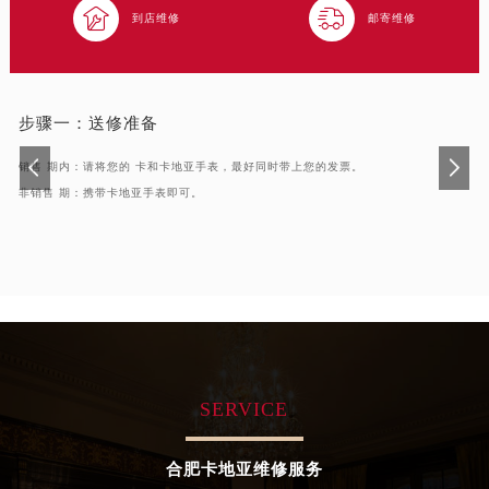


青岛市南区山东路6号华润大厦B座22层04室（需提前预约）
到店维修
邮寄维修
烟台市芝罘区胜利路139号万达金融中心A座907室（需提前预约）
长春市朝阳区西安大路727号中银大厦A座(旺进大厦)18层09室（需提前预约）
贵阳市南明区都司高架桥路33号亨特国际金融中心14楼14D（需提前预约）
步骤一：
送修准备
昆明市盘龙区北京路928号同德昆明广场写字楼10层06室（需提前预约）
销售 期内：请将您的 卡和卡地亚手表，最好同时带上您的发票。
石家庄市长安区中山东路39号勒泰中心写字楼B座13层07室（需提前预约）
非销售 期：携带卡地亚手表即可。
西安市碑林区南关正街88号华侨城长安国际中心E座6楼10室（需提前预约）
海口市龙华区金贸东路5号海口华润大厦B座17层1707室（需提前预约）
唐山市路南区新华东道100号万达广场写字楼A座10层1002室（需提前预约）
台州市椒江区东海大道1800号腾达中心东1幢20楼2002室（需提前预约）
内蒙古自治区呼和浩特市玉泉区大学西街70号华润万象城写字楼（鄂尔多斯大厦）23层2326室（需提前预约）
甘肃省兰州市七里河区西津西路16号兰州中心写字楼21层2102室（需提前预约）
重庆市解放碑渝中区民权路28号英利国际金融中心写字楼20层01室（需提前预约）
SERVICE
黑龙江省大庆市萨尔图区会战大街卡地亚售后服务中心（需提前预约）
黑龙江省鹤岗市向阳区红军路卡地亚售后服务中心（需提前预约）
合肥卡地亚维修服务
黑龙江省黑河市爱辉区中央街卡地亚售后服务中心（需提前预约）