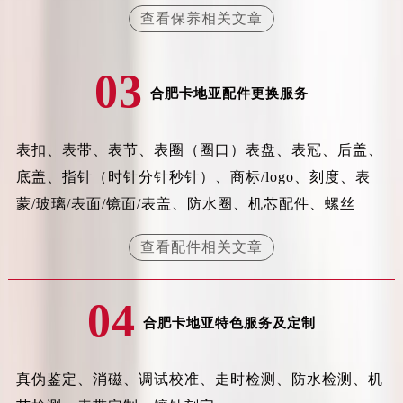
北京市东城区东长安街1号王府井东方广场W3座6层602室卡地亚售后服务中心（需提前预约）
查看保养相关文章
河北省保定市竞秀区朝阳北大街北国先天下卡地亚售后服务中心（需提前预约）
内蒙古自治区阿拉善盟市左旗土尔扈特大街卡地亚售后服务中心（需提前预约）
03
内蒙古自治区巴彦淖尔市临河区新华街卡地亚售后服务中心（需提前预约）
合肥卡地亚配件更换服务
内蒙古自治区包头市青山区幸福路甲3号王府井百货名表维修卡地亚售后服务中心（需提前预约）
内蒙古自治区赤峰市红山区哈达街卡地亚售后服务中心（需提前预约）
表扣、表带、表节、表圈（圈口）表盘、表冠、后盖、
内蒙古自治区鄂尔多斯市东胜区伊金霍洛街卡地亚售后服务中心（需提前预约）
底盖、指针（时针分针秒针）、商标/logo、刻度、表
内蒙古自治区呼伦贝尔市海拉尔区中央街卡地亚售后服务中心（需提前预约）
蒙/玻璃/表面/镜面/表盖、防水圈、机芯配件、螺丝
内蒙古自治区通辽市科尔沁区明仁大街卡地亚售后服务中心（需提前预约）
内蒙古自治区乌海市海勃湾区人民南路卡地亚售后服务中心（需提前预约）
查看配件相关文章
内蒙古自治区乌兰察布市集宁区恩和大街卡地亚售后服务中心（需提前预约）
内蒙古自治区锡林郭勒盟市锡林浩特市光明街与额尔敦路交叉口卡地亚售后服务中心（需提前预约）
04
内蒙古自治区兴安盟市乌兰浩特市兴安大街卡地亚售后服务中心（需提前预约）
合肥卡地亚特色服务及定制
山西省大同市平城区迎宾街卡地亚售后服务中心（需提前预约）
山西省晋城市城区黄华街卡地亚售后服务中心（需提前预约）
真伪鉴定、消磁、调试校准、走时检测、防水检测、机
山西省晋中市榆次区顺城街卡地亚售后服务中心（需提前预约）