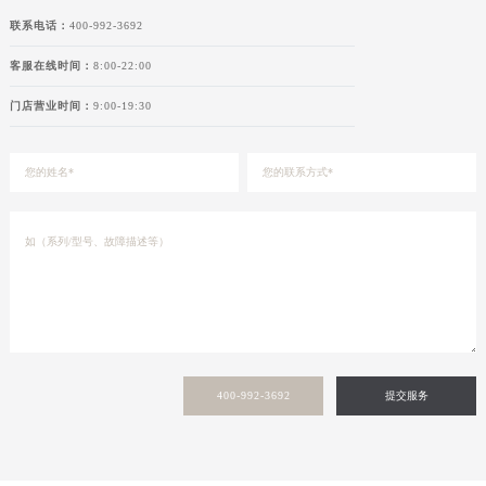
甘肃省陇南市武都区人民路卡地亚售后服务中心（需提前预约）
联系电话：
400-992-3692
甘肃省平凉市崆峒区西大街卡地亚售后服务中心（需提前预约）
客服在线时间：
8:00-22:00
甘肃省庆阳市西峰区南大街卡地亚售后服务中心（需提前预约）
门店营业时间：
9:00-19:30
甘肃省天水市秦州区民主路卡地亚售后服务中心（需提前预约）
甘肃省武威市凉州区迎宾路卡地亚售后服务中心（需提前预约）
甘肃省张掖市甘州区民乐北路卡地亚售后服务中心（需提前预约）
宁夏回族自治区固原市原州区文化街卡地亚售后服务中心（需提前预约）
宁夏回族自治区石嘴山市大武口区贺兰山路卡地亚售后服务中心（需提前预约）
宁夏回族自治区吴忠市利通区开元大道卡地亚售后服务中心（需提前预约）
宁夏回族自治区银川市兴庆区新华东路97号新百中心C馆一层C1-18号商铺卡地亚售后服务中心（需提前预约）
宁夏回族自治区中卫市沙坡头区鼓楼东街卡地亚售后服务中心（需提前预约）
青海省果洛藏族自治州玛沁县团结路卡地亚售后服务中心（需提前预约）
青海省海北藏族自治州海晏县将军路卡地亚售后服务中心（需提前预约）
400-992-3692
提交服务
青海省海东市乐都区滨河路卡地亚售后服务中心（需提前预约）
青海省海南藏族自治州共和县青海湖大街卡地亚售后服务中心（需提前预约）
青海省海西蒙古族藏族自治州德令哈市柴达木路卡地亚售后服务中心（需提前预约）