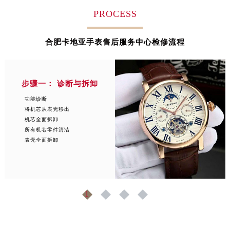
安徽省淮南市田家庵区国庆中路卡地亚售后服务中心（需提前预约）
PROCESS
安徽省黄山市屯溪区黄山西路卡地亚售后服务中心（需提前预约）
安徽省六安市金安区解放中路卡地亚售后服务中心（需提前预约）
合肥卡地亚手表售后服务中心检修流程
安徽省马鞍山市雨山区湖南西路卡地亚售后服务中心（需提前预约）
安徽省宿州市埇桥区人民中路卡地亚售后服务中心（需提前预约）
安徽省铜陵市铜官区石城大道卡地亚售后服务中心（需提前预约）
步骤一： 诊断与拆卸
安徽省芜湖市镜湖区中山路步行街卡地亚售后服务中心（需提前预约）
功能诊断
安徽省宣城市宣州区叠嶂西路卡地亚售后服务中心（需提前预约）
将机芯从表壳移出
机芯全面拆卸
福建省龙岩市新罗区九一南路卡地亚售后服务中心（需提前预约）
所有机芯零件清洁
福建省南平市建阳区人民西路卡地亚售后服务中心（需提前预约）
表壳全面拆卸
福建省宁德市蕉城区天湖东路卡地亚售后服务中心（需提前预约）
福建省莆田市城厢区霞林街道荔华东大道卡地亚售后服务中心（需提前预约）
福建省三明市三元区东乾二路卡地亚售后服务中心（需提前预约）
1
2
3
4
福建省漳州市龙文区步港路卡地亚售后服务中心（需提前预约）
江苏省常州市新北区龙锦路1590号现代传媒中心5号楼10层1008室卡地亚售后服务中心（需提前预约）
江苏省淮安市清江浦区淮海北路卡地亚售后服务中心（需提前预约）