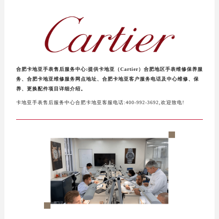
杭州市上城区钱江路1366号华润大厦写字楼A座5层503-5室（需提前预约）
金华市金东区东市南街777号金华万达广场写字楼4号楼22层2209室（需提前预约）
绍兴市越城区胜利东路379号世茂天际中心写字楼8层805室（需提前预约）
嘉兴市南湖区广益路705号嘉兴世界贸易中心写字楼A座13层1304室（需提前预约）
南昌市红谷滩新区红谷中大道998号绿地双子塔（中央广场）A1座办公楼14层07室（需提前预约）
合肥卡地亚手表售后服务中心:提供卡地亚（Cartier）合肥地区手表维修保养服
济南市历下区经十路11111号华润中心写字楼（万象城）15层1508室（需提前预约）
务、合肥卡地亚维修服务网点地址、合肥卡地亚客户服务电话及中心维修、保
养、更换配件项目详细介绍。
广州市天河区天河路230号万菱汇国际中心写字楼A塔7层704室（需提前预约）
卡地亚手表售后服务中心合肥卡地亚客服电话:400-992-3692,欢迎致电!
广州市越秀区环市东路371-375号世界贸易中心大厦南塔写字楼15层07室（需提前预约）
深圳市罗湖区深南东路5001号华润大厦写字楼17层1701室（需提前预约）
惠州市惠城区江北文昌一路7号华贸大厦写字楼1座30层05室（需提前预约）
厦门市思明区湖滨东路95号华润大厦写字楼B座11层1104室（需提前预约）
福州市鼓楼区五四路128-1号恒力城写字楼15层03室（需提前预约）
成都市锦江区人民东路6号SAC东原中心写字楼24层2406B室（需提前预约）
重庆市江北区观音桥步行街2号融恒时代广场写字楼9层902室（需提前预约）
长沙市芙蓉区定王台街道建湘路393号世茂环球金融中心写字楼（芙蓉广场）10层13室（需提前预约）
郑州市二七区铭功路10号华润大厦写字楼29层2905室（需提前预约）