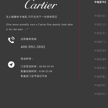
贵州省六盘水市钟山区钟山大道卡地亚售后服务中心（需提前预约）
卡地亚中国
贵州省黔东南苗族侗族自治州凯里市北京西路卡地亚售后服务中心（需提前预约）
贵州省黔西南布依族苗族自治州兴义市大道与桔香路交汇处卡地亚售后服务中心（需提前预约）
卡地亚北京
没人能拥有卡地亚,只不过为下一代保管而已
贵州省铜仁市碧江区民主路卡地亚售后服务中心（需提前预约）
(You never actually own a Cartier.You merely look after
卡地亚上海
贵州省遵义市红花岗区共青大道与嵩山路交叉口卡地亚售后服务中心（需提前预约）
it for the next ...”
卡地亚天津
四川省阿坝州市马尔康市团结街卡地亚售后服务中心（需提前预约）

总部服务热线
四川省巴中市巴州区江北大道卡地亚售后服务中心（需提前预约）
卡地亚广州
400-992-3692
四川省成都市锦江区人民东路6号SAC东原中心24层2406B室卡地亚售后服务中心（需提前预约）
卡地亚深圳
四川省达州市通川区中心广场、老车坝卡地亚售后服务中心（需提前预约）
营业时间：
卡地亚成都
四川省德阳市旌阳区长江西路、南街卡地亚售后服务中心（需提前预约）

门店营业时间：09:00-19:30
四川省甘孜州市康定市情歌广场、箭炉街卡地亚售后服务中心（需提前预约）
卡地亚南京
客服在线时间：8:00-22:00
四川省广安市广安区建安南路卡地亚售后服务中心（需提前预约）
客服及门店节假日不休
卡地亚重庆
四川省广元市利州区老城南北街、东大街卡地亚售后服务中心（需提前预约）
卡地亚郑州
四川省乐山市市中区嘉定中路卡地亚售后服务中心（需提前预约）
卡地亚长沙
四川省凉山州市西昌市大巷口下街卡地亚售后服务中心（需提前预约）
四川省泸州市江阳区治平路卡地亚售后服务中心（需提前预约）