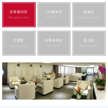
澳门特别行政区嘉模堂区官也街卡地亚售后服务中心（需提前预约）
澳门省路氹城市金光大道卡地亚售后服务中心（需提前预约）
宾客接待区
VIP服务区
客服区
澳门特别行政区望德堂区塔石广场卡地亚售后服务中心（需提前预约）
Reception area
VIP service
Customer service
福建省福州市鼓楼区五四路128-1号恒力城写字楼15层03室卡地亚售后服务中心（需提前预约）
福建省厦门市思明区湖滨东路95号万象城华润大厦B座11层1104室卡地亚售后服务中心（需提前预约）
广东省潮州市潮安区新风路与潮汕路交汇处卡地亚售后服务中心（需提前预约）
打磨区
宾客休息区
茶点区
广东省广州市天河区天河路230号万菱汇国际中心A塔7层704室卡地亚售后服务中心（需提前预约）
Polished area
Rest area
Refreshments
广东省广州市越秀区环市东路371-375号世界贸易中心大厦南塔15层1507室卡地亚售后服务中心（需提前预约）
广东省河源市源城区越王大道卡地亚售后服务中心（需提前预约）
广东省惠州市惠城区江北文昌一路7号华贸大厦1座30层3005室卡地亚售后服务中心（需提前预约）
广东省江门市蓬江区广场西路卡地亚售后服务中心（需提前预约）
广东省揭阳市榕城进贤门步行街卡地亚售后服务中心（需提前预约）
广东省茂名市电白区水东街道迎宾大道卡地亚售后服务中心（需提前预约）
广东省梅州市梅江区金燕大道卡地亚售后服务中心（需提前预约）
广东省清远市清城区湖西路卡地亚售后服务中心（需提前预约）
广东省汕头市龙湖区长平路卡地亚售后服务中心（需提前预约）