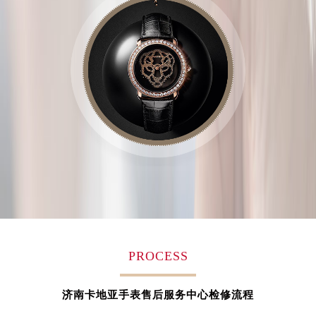
江西省萍乡市安源区萍安北大道与康庄路交叉口卡地亚售后服务中心（需提前预约）
江西省上饶市信州区滨江西路卡地亚售后服务中心（需提前预约）
江西省新余市渝水区北湖西路卡地亚售后服务中心（需提前预约）
江西省宜春市袁州区中山中路卡地亚售后服务中心（需提前预约）
江西省鹰潭市月湖区胜利东路卡地亚售后服务中心（需提前预约）
山东省德州市德城区东风中路卡地亚售后服务中心（需提前预约）
山东省东营市东营区济南路卡地亚售后服务中心（需提前预约）
山东省济南市历下区经十路11111号华润中心写字楼（万象城）15层1508室卡地亚售后服务中心（需提前预约）
山东省济宁市任城区太白楼路卡地亚售后服务中心（需提前预约）
山东省莱芜市文化南路8号银座商城名表维修一楼名表维修卡地亚售后服务中心（需提前预约）
山东省临沂市兰山区解放路卡地亚售后服务中心（需提前预约）
山东省日照市东港区烟台路卡地亚售后服务中心（需提前预约）
山东省泰安市泰山区财源街道泰山大街卡地亚售后服务中心（需提前预约）
PROCESS
山东省威海市环翠区新威海路89号振华商厦一楼名表维修卡地亚售后服务中心（需提前预约）
山东省潍坊市奎文区东风东街卡地亚售后服务中心（需提前预约）
济南卡地亚手表售后服务中心检修流程
山东省枣庄市滕州市北辛路与善国路交叉口卡地亚售后服务中心（需提前预约）