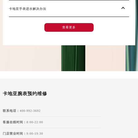
新疆维吾尔自治区阿拉山口市友好路卡地亚售后服务中心（需提前预约）
卡地亚手表进水解决办法
新疆维吾尔自治区阿勒泰市解放路卡地亚售后服务中心（需提前预约）
新疆维吾尔自治区阿图什市光明路卡地亚售后服务中心（需提前预约）
新疆维吾尔自治区白杨市军垦路卡地亚售后服务中心（需提前预约）
查看更多
新疆维吾尔自治区北屯市团结路卡地亚售后服务中心（需提前预约）
新疆维吾尔自治区博乐市博乐市北京路卡地亚售后服务中心（需提前预约）
新疆维吾尔自治区昌吉市延安北路卡地亚售后服务中心（需提前预约）
新疆维吾尔自治区阜康市博峰路卡地亚售后服务中心（需提前预约）
新疆维吾尔自治区哈密市伊州区建国北路卡地亚售后服务中心（需提前预约）
新疆维吾尔自治区和田市和田市北京西路卡地亚售后服务中心（需提前预约）
新疆维吾尔自治区胡杨河市胡杨河市胡杨路卡地亚售后服务中心（需提前预约）
卡地亚腕表预约维修
新疆维吾尔自治区霍尔果斯市亚欧北路卡地亚售后服务中心（需提前预约）
新疆维吾尔自治区喀什市解放北路卡地亚售后服务中心（需提前预约）
联系电话：
400-992-3692
新疆维吾尔自治区可克达拉市幸福路卡地亚售后服务中心（需提前预约）
新疆维吾尔自治区克拉玛依市克拉玛依区友谊路卡地亚售后服务中心（需提前预约）
客服在线时间：
8:00-22:00
新疆维吾尔自治区库车市库车市文化东路卡地亚售后服务中心（需提前预约）
门店营业时间：
9:00-19:30