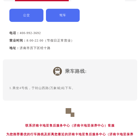
黑龙江省鹤岗市向阳区红军路卡地亚售后服务中心（需提前预约）
黑龙江省黑河市爱辉区中央街卡地亚售后服务中心（需提前预约）
公交
驾车
黑龙江省鸡西市鸡冠区红军路卡地亚售后服务中心（需提前预约）
黑龙江省佳木斯市向阳区长安路卡地亚售后服务中心（需提前预约）
电话：
400-992-3692
黑龙江省牡丹江市东安区太平路卡地亚售后服务中心（需提前预约）
营业时间：
8:00-22:00（节假日正常营业）
黑龙江省七台河市桃山区大同街卡地亚售后服务中心（需提前预约）
地址：
济南市历下区经十路
黑龙江省齐齐哈尔市龙沙区龙华路卡地亚售后服务中心（需提前预约）
黑龙江省双鸭山市尖山区新兴大街卡地亚售后服务中心（需提前预约）
黑龙江省绥化市北林区新华街与康庄路交叉口卡地亚售后服务中心（需提前预约）
乘车路线:
黑龙江省伊春市伊美区通河路卡地亚售后服务中心（需提前预约）
吉林省白城市洮北区明仁南街卡地亚售后服务中心（需提前预约）
1.乘坐4号线，于转山西路(万象城)站下车。
吉林省白山市浑江区浑江大街卡地亚售后服务中心（需提前预约）
吉林省吉林市船营区河南街卡地亚售后服务中心（需提前预约）
吉林省辽源市龙山区人民大街卡地亚售后服务中心（需提前预约）
吉林省梅河口市新华街道梅河大街卡地亚售后服务中心（需提前预约）
联系济南卡地亚售后服务中心（济南卡地亚保养中心）客服
吉林省四平市铁东区紫气大路与南九经街交汇处卡地亚售后服务中心（需提前预约）
为您推荐最优的行车路线及距离您最近的济南卡地亚售后服务中心（济南卡地亚保养