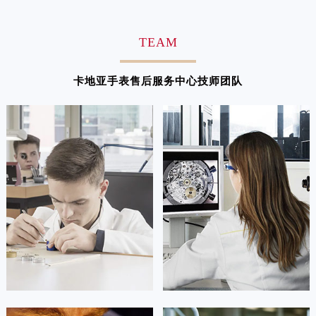
广东省汕尾市城区香洲街道园林社区翠园街卡地亚售后服务中心（需提前预约）
广东省韶关市武江区芙蓉新区与老城中心交汇处卡地亚售后服务中心（需提前预约）
TEAM
广东省深圳市罗湖区深南东路5001号华润大厦17层1701室卡地亚售后服务中心（需提前预约）
广东省阳江市江城区东风一路卡地亚售后服务中心（需提前预约）
卡地亚手表售后服务中心技师团队
广东省云浮市云城区金山路卡地亚售后服务中心（需提前预约）
广东省湛江市赤坎区观海北路卡地亚售后服务中心（需提前预约）
广东省肇庆市端州区信安大道与砚都大道交汇处卡地亚售后服务中心（需提前预约）
广西壮族自治区百色市右江区中山二路卡地亚售后服务中心（需提前预约）
广西壮族自治区北海市海城区北京路卡地亚售后服务中心（需提前预约）
广西壮族自治区崇左市江州区石景林街道友谊大道与丽川路交汇处卡地亚售后服务中心（需提前预约）
广西壮族自治区防城港市港口区金花茶大道卡地亚售后服务中心（需提前预约）
广西壮族自治区贵港市港北区港城街道布山大道与仙衣路交叉口卡地亚售后服务中心（需提前预约）
广西壮族自治区桂林市秀峰区红岭路卡地亚售后服务中心（需提前预约）
广西壮族自治区河池市金城江区金城江街道朝阳路卡地亚售后服务中心（需提前预约）
广西壮族自治区贺州市八步区城东街道灵峰南路卡地亚售后服务中心（需提前预约）
广西壮族自治区来宾市兴宾区桂中大道卡地亚售后服务中心（需提前预约）