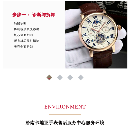
山东省淄博市张店区金晶大道卡地亚售后服务中心（需提前预约）
上海市黄浦区南京东路299号宏伊国际广场写字楼8层806室卡地亚售后服务中心（需提前预约）
步骤一： 诊断与拆卸
上海市徐汇区虹桥路3号港汇中心2座37层3705室卡地亚售后服务中心（需提前预约）
功能诊断
浙江省杭州市上城区钱江路1366号华润大厦A座5层503-5室卡地亚售后服务中心（需提前预约）
将机芯从表壳移出
浙江省湖州市吴兴区劳动路卡地亚售后服务中心（需提前预约）
机芯全面拆卸
所有机芯零件清洁
浙江省嘉兴市南湖区广益路705号嘉兴世界贸易中心A座13层1304室卡地亚售后服务中心（需提前预约）
表壳全面拆卸
浙江省金华市金东区东市南街777号金华万达广场4号楼22楼2209室卡地亚售后服务中心（需提前预约）
浙江省丽水市莲都区解放街卡地亚售后服务中心（需提前预约）
浙江省宁波市江北区大闸南路500号来福士广场办公楼20层2009室卡地亚售后服务中心（需提前预约）
浙江省衢州市柯城区上街卡地亚售后服务中心（需提前预约）
1
2
3
4
浙江省绍兴市越城区胜利东路379号世茂天际中心写字楼8层805室卡地亚售后服务中心（需提前预约）
浙江省舟山市定海区解放东路卡地亚售后服务中心（需提前预约）
澳门特别行政区大堂区议事亭前地（新马路）卡地亚售后服务中心（需提前预约）
ENVIRONMENT
澳门特别行政区风顺堂区南湾大马路卡地亚售后服务中心（需提前预约）
澳门特别行政区花地玛堂区关闸广场卡地亚售后服务中心（需提前预约）
济南卡地亚手表售后服务中心服务环境
澳门特别行政区花王堂区大三巴商圈卡地亚售后服务中心（需提前预约）