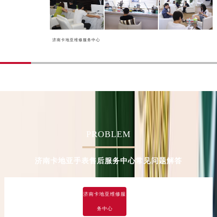
甘肃省酒泉市肃州区西大街卡地亚售后服务中心（需提前预约）
甘肃省临夏市城南街道团结路卡地亚售后服务中心（需提前预约）
甘肃省陇南市武都区人民路卡地亚售后服务中心（需提前预约）
济南卡地亚维修服务中心
甘肃省平凉市崆峒区西大街卡地亚售后服务中心（需提前预约）
甘肃省庆阳市西峰区南大街卡地亚售后服务中心（需提前预约）
甘肃省天水市秦州区民主路卡地亚售后服务中心（需提前预约）
甘肃省武威市凉州区迎宾路卡地亚售后服务中心（需提前预约）
甘肃省张掖市甘州区民乐北路卡地亚售后服务中心（需提前预约）
宁夏回族自治区固原市原州区文化街卡地亚售后服务中心（需提前预约）
宁夏回族自治区石嘴山市大武口区贺兰山路卡地亚售后服务中心（需提前预约）
PROBLEM
宁夏回族自治区吴忠市利通区开元大道卡地亚售后服务中心（需提前预约）
宁夏回族自治区银川市兴庆区新华东路97号新百中心C馆一层C1-18号商铺卡地亚售后服务中心（需提前预约）
济南卡地亚手表售后服务中心常见问题解答
宁夏回族自治区中卫市沙坡头区鼓楼东街卡地亚售后服务中心（需提前预约）
青海省果洛藏族自治州玛沁县团结路卡地亚售后服务中心（需提前预约）
青海省海北藏族自治州海晏县将军路卡地亚售后服务中心（需提前预约）
济南卡地亚维修服
青海省海东市乐都区滨河路卡地亚售后服务中心（需提前预约）
务中心