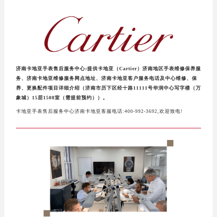
泰州市海陵区永定东路399号置地商务中心东塔写字楼（华润万象城）17层1706室（需提前预约）
宁波市江北区大闸南路500号来福士广场办公楼20层2009室（需提前预约）
杭州市上城区钱江路1366号华润大厦写字楼A座5层503-5室（需提前预约）
金华市金东区东市南街777号金华万达广场写字楼4号楼22层2209室（需提前预约）
绍兴市越城区胜利东路379号世茂天际中心写字楼8层805室（需提前预约）
嘉兴市南湖区广益路705号嘉兴世界贸易中心写字楼A座13层1304室（需提前预约）
济南卡地亚手表售后服务中心:提供卡地亚（Cartier）济南地区手表维修保养服
务、济南卡地亚维修服务网点地址、济南卡地亚客户服务电话及中心维修、保
南昌市红谷滩新区红谷中大道998号绿地双子塔（中央广场）A1座办公楼14层07室（需提前预约）
养、更换配件项目详细介绍（济南市历下区经十路11111号华润中心写字楼（万
济南市历下区经十路11111号华润中心写字楼（万象城）15层1508室（需提前预约）
象城）15层1508室（需提前预约））。
广州市天河区天河路230号万菱汇国际中心写字楼A塔7层704室（需提前预约）
卡地亚手表售后服务中心济南卡地亚客服电话:400-992-3692,欢迎致电!
广州市越秀区环市东路371-375号世界贸易中心大厦南塔写字楼15层07室（需提前预约）
深圳市罗湖区深南东路5001号华润大厦写字楼17层1701室（需提前预约）
惠州市惠城区江北文昌一路7号华贸大厦写字楼1座30层05室（需提前预约）
厦门市思明区湖滨东路95号华润大厦写字楼B座11层1104室（需提前预约）
福州市鼓楼区五四路128-1号恒力城写字楼15层03室（需提前预约）
成都市锦江区人民东路6号SAC东原中心写字楼24层2406B室（需提前预约）
重庆市江北区观音桥步行街2号融恒时代广场写字楼9层902室（需提前预约）