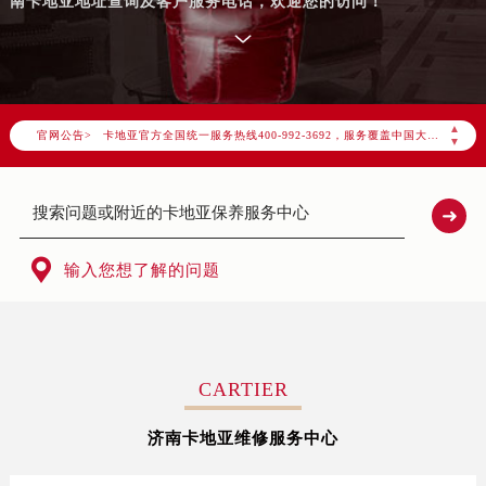
南卡地亚地址查询及客户服务电话，欢迎您的访问！
2026年8月卡地亚中国区售后服务网络优化升级公告
2026年8月卡地亚全国官方售后客户服务热线：400-992-3692
卡地亚官方全国统一服务热线400-992-3692，服务覆盖中国大陆、香港、澳门、台湾全部区域（非大陆需加拨“+86”）
▲
官网公告>
▼
2026年8月卡地亚售后服务中心最新网点地址：
北京市朝阳区建国门外大街甲6号华熙国际中心写字楼D座11层1102室（北京总部）（需提前预约）
北京市东城区东长安街1号东方广场写字楼W3座6层602室（需提前预约）
天津市和平区赤峰道136号天津国际金融中心写字楼26层2603室（需提前预约）

输入您想了解的问题
上海市徐汇区虹桥路3号港汇中心写字楼2座37层3705室（需提前预约）
上海市黄浦区南京东路299号宏伊国际广场写字楼8层806室（需提前预约）
南京市秦淮区中山南路1号（新街口）南京中心写字楼22层C1-1室（需提前预约）
常州市新北区龙锦路1590号现代传媒中心写字楼5号楼10层1008室（需提前预约）
CARTIER
徐州市鼓楼区淮海东路29号苏宁广场IFC国际金融中心写字楼35层3508室（需提前预约）
扬州市邗江区国展路29号星耀天地写字楼1号楼18层1803室（需提前预约）
济南卡地亚维修服务中心
盐城市盐都区世纪大道5号盐城金融城写字楼1号楼16层1604室（需提前预约）