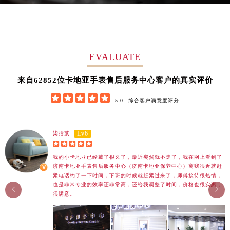
湖南省怀化市鹤城区迎丰中路卡地亚售后服务中心（需提前预约）
湖南省娄底市娄星区长青街卡地亚售后服务中心（需提前预约）
湖南省邵阳市双清区东风路卡地亚售后服务中心（需提前预约）
湖南省湘潭市雨湖区莲城大道卡地亚售后服务中心（需提前预约）
EVALUATE
湖南省益阳市赫山区桃花仑路卡地亚售后服务中心（需提前预约）
湖南省永州市冷水滩区永州大道与中兴路交叉口卡地亚售后服务中心（需提前预约）
62852
来自
位卡地亚手表售后服务中心客户的真实评价
湖南省岳阳市岳阳楼区东茅岭路卡地亚售后服务中心（需提前预约）





5.0
综合客户满意度评分
湖南省张家界市永定区解放路卡地亚售后服务中心（需提前预约）
湖南省长沙市芙蓉区建湘路393号世茂环球金融中心写字楼10层1013室卡地亚售后服务中心（需提前预约）
湖南省株洲市芦淞区建设南路卡地亚售后服务中心（需提前预约）
Lv6
柒拾贰





甘肃省白银市白银区北京路卡地亚售后服务中心（需提前预约）
我的小卡地亚已经戴了很久了，最近突然就不走了，我在网上看到了
甘肃省定西市安定区解放路卡地亚售后服务中心（需提前预约）
济南卡地亚手表售后服务中心（济南卡地亚保养中心）离我很近就赶
甘肃省敦煌市沙州镇阳关中路卡地亚售后服务中心（需提前预约）
紧电话约了一下时间，下班的时候就赶紧过来了，师傅接待很热情，
也是非常专业的效率还非常高，还给我调整了时间，价格也很实惠，
甘肃省合作市人民街卡地亚售后服务中心（需提前预约）


很满意。
甘肃省嘉峪关市雄关区新华中路卡地亚售后服务中心（需提前预约）
甘肃省金昌市金川区北京路卡地亚售后服务中心（需提前预约）