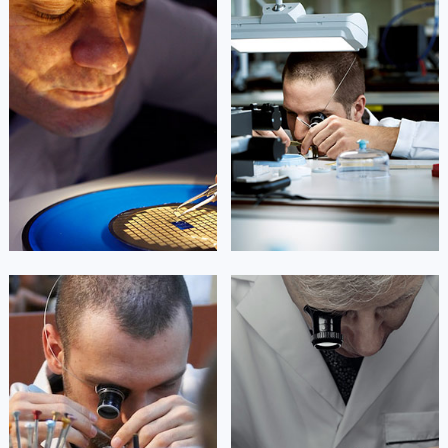
广西壮族自治区柳州市城中区中山中路卡地亚售后服务中心（需提前预约）
凯罗尔·切尔西
达芙妮·克劳迪娅
广西壮族自治区钦州市钦南区金海湾东大街卡地亚售后服务中心（需提前预约）
资深卡地亚技师
资深卡地亚技师
是卡地亚手表售后服务中心
是卡地亚手表售后服务中心
广西壮族自治区梧州市万秀区龙湖镇高旺路卡地亚售后服务中心（需提前预约）
(卡地亚保养中心)
(卡地亚保养中心)
广西壮族自治区玉林市玉州区金玉路卡地亚售后服务中心（需提前预约）
的高级技师之一
的高级技师之一
Beijing Cartier Maintain center
Shanghai Cartier Maintain center
海南省儋州市儋州市那大镇兰洋北路卡地亚售后服务中心（需提前预约）
海南省东方市八所镇解放西路卡地亚售后服务中心（需提前预约）
海南省琼海市嘉积镇东风路卡地亚售后服务中心（需提前预约）


北京卡地亚维修
上海卡地亚维修
海南省三沙市西沙区西沙群岛永兴岛北京路卡地亚售后服务中心（需提前预约）
海南省三亚市吉阳区迎宾路卡地亚售后服务中心（需提前预约）
海南省万宁市万城镇解放路卡地亚售后服务中心（需提前预约）
海南省文昌市文城镇教育东路卡地亚售后服务中心（需提前预约）
艾德琳·亚历桑德拉
艾莉森·安吉莉亚
海南省五指山市通什镇三月三大道卡地亚售后服务中心（需提前预约）
资深卡地亚技师
资深卡地亚技师
香港特别行政区尖沙咀区油尖旺区广东道卡地亚售后服务中心（需提前预约）
是卡地亚手表售后服务中心
是卡地亚手表售后服务中心
(卡地亚保养中心)
(卡地亚保养中心)
香港特别行政区金钟区中西区金钟道卡地亚售后服务中心（需提前预约）
的高级技师之一
的高级技师之一
Guangzhou Cartier Maintain center
Shenzhen Cartier Maintain center
香港特别行政区九龙区油尖旺区弥敦道卡地亚售后服务中心（需提前预约）
香港特别行政区铜锣湾区湾仔区轩尼诗道卡地亚售后服务中心（需提前预约）