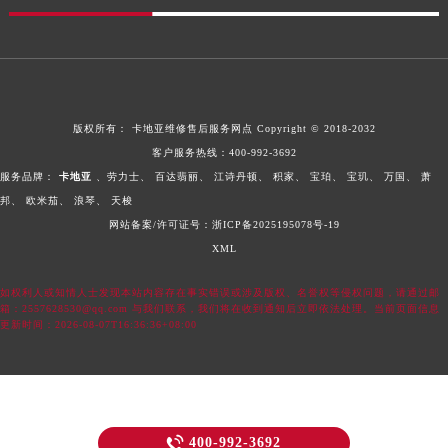
四川省眉山市东坡区三苏路卡地亚售后服务中心（需提前预约）
四川省绵阳市涪城区翠花街卡地亚售后服务中心（需提前预约）
四川省南充市高坪区江东大道卡地亚售后服务中心（需提前预约）
四川省内江市东兴区汉安大道卡地亚售后服务中心（需提前预约）
四川省攀枝花市东区三线大道北段卡地亚售后服务中心（需提前预约）
版权所有：
卡地亚维修售后服务网点
Copyright © 2018-2032
四川省遂宁市船山区香林南路卡地亚售后服务中心（需提前预约）
客户服务热线：
400-992-3692
四川省雅安市雨城区熊猫大道卡地亚售后服务中心（需提前预约）
服务品牌：
卡地亚
、劳力士、
百达翡丽、
江诗丹顿、
积家、
宝珀、
宝玑、
万国、
萧
四川省宜宾市翠屏区长翠路卡地亚售后服务中心（需提前预约）
邦、
欧米茄、
浪琴、
天梭
网站备案/许可证号：浙ICP备2025195078号-19
四川省资阳市雁江区滨江大道一段与和平南路卡地亚售后服务中心（需提前预约）
XML
四川省自贡市自流井区华商北路卡地亚售后服务中心（需提前预约）
西藏自治区阿里地区噶尔县北京西路卡地亚售后服务中心（需提前预约）
如权利人或知情人士发现本站内容存在事实错误或涉及版权、名誉权等侵权问题，请通过邮
箱：2557628530@qq.com 与我们联系，我们将在收到通知后立即依法处理。当前页面信息
西藏自治区昌都市卡若区昌都西路卡地亚售后服务中心（需提前预约）
更新时间：2026-08-07T16:36:36+08:00
西藏自治区拉萨市城关区北京中路卡地亚售后服务中心（需提前预约）
西藏自治区林芝市巴宜区广东路卡地亚售后服务中心（需提前预约）
西藏自治区那曲市色尼区浙江西路卡地亚售后服务中心（需提前预约）
西藏自治区日喀则市桑珠孜区上海中路卡地亚售后服务中心（需提前预约）

400-992-3692