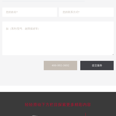
新疆维吾尔自治区库尔勒市库尔勒市人民东路卡地亚售后服务中心（需提前预约）
新疆维吾尔自治区奎屯市团结西街卡地亚售后服务中心（需提前预约）
新疆维吾尔自治区昆玉市昆泉街卡地亚售后服务中心（需提前预约）
新疆维吾尔自治区沙湾市三道河子镇世纪大道南路卡地亚售后服务中心（需提前预约）
新疆维吾尔自治区石河子市北二路卡地亚售后服务中心（需提前预约）
新疆维吾尔自治区双河市光明路卡地亚售后服务中心（需提前预约）
新疆维吾尔自治区塔城市塔城地区闻琴路卡地亚售后服务中心（需提前预约）
新疆维吾尔自治区铁门关市兴疆路卡地亚售后服务中心（需提前预约）
新疆维吾尔自治区图木舒克市图木舒克市中兴街卡地亚售后服务中心（需提前预约）
400-992-3692
提交服务
新疆维吾尔自治区吐鲁番市高昌区文化中路文化中路卡地亚售后服务中心（需提前预约）
新疆维吾尔自治区乌苏市乌鲁木齐北路卡地亚售后服务中心（需提前预约）
新疆维吾尔自治区五家渠市长征西街卡地亚售后服务中心（需提前预约）
新疆维吾尔自治区新星市东风路卡地亚售后服务中心（需提前预约）
新疆维吾尔自治区伊宁市解放西路卡地亚售后服务中心（需提前预约）
贵州省安顺市西秀区中华南路卡地亚售后服务中心（需提前预约）
轻轻滑动下方栏目探索更多精彩内容
贵州省毕节市七星关区松山路卡地亚售后服务中心（需提前预约）