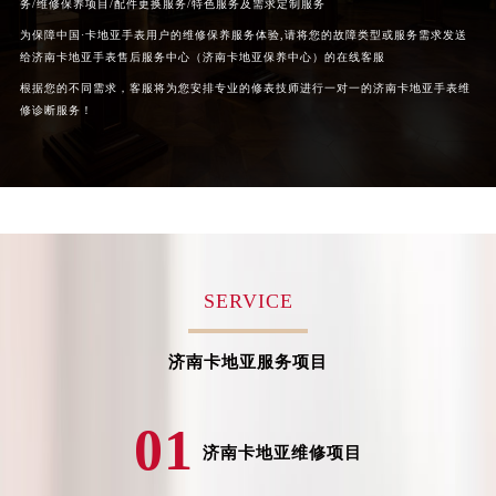
山西省晋城市城区黄华街卡地亚售后服务中心（需提前预约）
务/维修保养项目/配件更换服务/特色服务及需求定制服务
山西省晋中市榆次区顺城街卡地亚售后服务中心（需提前预约）
为保障中国·卡地亚手表用户的维修保养服务体验,请将您的故障类型或服务需求发送
给济南卡地亚手表售后服务中心（济南卡地亚保养中心）的在线客服
山西省临汾市尧都区解放路卡地亚售后服务中心（需提前预约）
根据您的不同需求，客服将为您安排专业的修表技师进行一对一的济南卡地亚手表维
山西省吕梁市离石区永宁中路与建设街交叉口卡地亚售后服务中心（需提前预约）
修诊断服务！
山西省朔州市朔城区怡西路与鄯阳西街交汇处卡地亚售后服务中心（需提前预约）
山西省忻州市忻府区和平东街与七一南路交叉口卡地亚售后服务中心（需提前预约）
山西省阳泉市郊区平阳东街与新城大道交叉口卡地亚售后服务中心（需提前预约）
山西省运城市盐湖区河东街卡地亚售后服务中心（需提前预约）
山西省长治市潞州区英雄中路卡地亚售后服务中心（需提前预约）
山西省太原市迎泽区迎泽街道解放路15号亨得利名表维修授权店3楼卡地亚售后服务中心（需提前预约）
SERVICE
天津市和平区赤峰道136号天津国际金融中心26层2603室卡地亚售后服务中心（需提前预约）
安徽省安庆市迎江区人民路卡地亚售后服务中心（需提前预约）
济南卡地亚服务项目
安徽省蚌埠市蚌山区淮河路卡地亚售后服务中心（需提前预约）
安徽省亳州市谯城区魏武大道卡地亚售后服务中心（需提前预约）
01
安徽省池州市贵池区长江路卡地亚售后服务中心（需提前预约）
济南卡地亚维修项目
安徽省滁州市琅琊区南谯北路卡地亚售后服务中心（需提前预约）