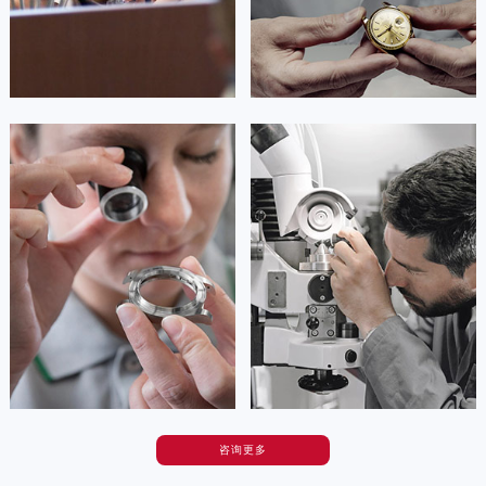
河南省安阳市文峰区解放大道卡地亚售后服务中心（需提前预约）


广州卡地亚维修
深圳卡地亚维修
河南省鹤壁市淇滨区九州路卡地亚售后服务中心（需提前预约）
河南省济源市沁园街道济水大道卡地亚售后服务中心（需提前预约）
河南省焦作市解放区解放路卡地亚售后服务中心（需提前预约）
河南省开封市鼓楼区中山路卡地亚售后服务中心（需提前预约）
安尼塔·阿普里尔
贝亚特·布兰奇
河南省洛阳市西工区中州中路与解放路交叉口卡地亚售后服务中心（需提前预约）
资深卡地亚技师
资深卡地亚技师
河南省漯河市源汇区交通路卡地亚售后服务中心（需提前预约）
是卡地亚手表售后服务中心
是卡地亚手表售后服务中心
(卡地亚保养中心)
(卡地亚保养中心)
河南省南阳市宛城区范蠡东路与南都路交叉口卡地亚售后服务中心（需提前预约）
的高级技师之一
的高级技师之一
河南省平顶山市卫东区建设路卡地亚售后服务中心（需提前预约）
Tianjin Cartier Maintain center
Nanjing Cartier Maintain center
河南省濮阳市大华龙区开州路绿城路交叉口卡地亚售后服务中心（需提前预约）
河南省三门峡市湖滨区和平路卡地亚售后服务中心（需提前预约）


天津卡地亚维修
上海卡地亚维修
河南省商丘市梁园区神火大道卡地亚售后服务中心（需提前预约）
河南省新乡市红旗区人民路卡地亚售后服务中心（需提前预约）
河南省信阳市浉河区东方红大道卡地亚售后服务中心（需提前预约）
河南省许昌市魏都区建安大道与八龙路交叉口卡地亚售后服务中心（需提前预约）
咨询更多
河南省郑州市二七区民主路10号华润大厦29层2905室卡地亚售后服务中心（需提前预约）
卡罗琳·卡桑德拉
辛迪·克莱门特