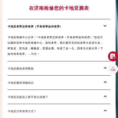
青海省海南藏族自治州共和县青海湖大街卡地亚售后服务中心（需提前预约）
在济南检修您的卡地亚腕表
青海省海西蒙古族藏族自治州德令哈市柴达木路卡地亚售后服务中心（需提前预约）
青海省黄南藏族自治州同仁市德合隆路卡地亚售后服务中心（需提前预约）
青海省西宁市城西区海湖新区西关大道卡地亚售后服务中心（需提前预约）
卡地亚表带怎样保养（手表表带如何保养）
青海省玉树藏族自治州结古镇胜利路卡地亚售后服务中心（需提前预约）
陕西省安康市汉滨区金州路卡地亚售后服务中心（需提前预约）
卡地亚维修中心分享：“卡地亚表带怎样保养（手表表带如何保养）”您也可
以随时咨询卡地亚维修中心。谈到表带，我们最常见到的表带大多是牛皮，
陕西省宝鸡市渭滨区经二路卡地亚售后服务中心（需提前预约）
鳄鱼皮，鸵鸟皮，蜥蜴皮，普通金属。知道了这一点，我来为大家分享一下
陕西省汉中市汉台区北大街卡地亚售后服务中心（需提前预约）
如何保养表带。...
详情 >

陕西省商洛市商州区州城街卡地亚售后服务中心（需提前预约）
陕西省铜川市王益区红旗街卡地亚售后服务中心（需提前预约）

卡地亚腕表表带断裂
陕西省渭南市临渭区东风大街卡地亚售后服务中心（需提前预约）
陕西省咸阳市秦都区沣西新城统一西路与白马河路交汇处卡地亚售后服务中心（需提前预约）
卡地亚腕表消磁知识
陕西省延安市宝塔区中心街卡地亚售后服务中心（需提前预约）
陕西省榆林市榆阳区长兴路卡地亚售后服务中心（需提前预约）
卡地亚这款恋人桥手表太浪漫了
新疆维吾尔自治区阿克苏市东大街卡地亚售后服务中心（需提前预约）
新疆维吾尔自治区阿拉尔市胜利大道卡地亚售后服务中心（需提前预约）
卡地亚日常保养方式？