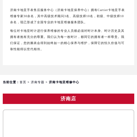
长沙市芙蓉区定王台街道建湘路393号世茂环球金融中心写字楼（芙蓉广场）10层13室（需提前预约）
郑州市二七区铭功路10号华润大厦写字楼29层2905室（需提前预约）
济南卡地亚手表售后服务中心（济南卡地亚保养中心）拥有Cartier卡地亚手表
维修专家30余名，其中高级技术顾问3名、高级技师10名，初级、中级技师10
太原市迎泽区解放路15号亨得利名表服务中心（品牌授权店）3层整层（需提前预约）
余名，现已形成了全国专业的卡地亚维修服务团队。
沈阳市沈河区中街路137号亨得利名表服务中心（品牌授权店）1层整层（需提前预约）
每位对卡地亚时计进行保养维修的专业人员都必须对时计本身、时计历史及其
沈阳市沈河区中街路83号亨得利名表服务中心（品牌授权店）1层整层（需提前预约）
拥有者抱有充分的尊重。我们认为每一枚时计，都同它的拥有者一样尊贵。我
们保证，您的腕表会得到始终如一的精心保养与维护，保障它的恒久价值与可
乌鲁木齐市天山区红山路26号时代广场（CCMALL）C座17层17-B（需提前预约）
靠性能得以世代相传。
温州市鹿城区锦绣路1067号置信广场10层1015室（需提前预约）
哈尔滨市道里区友谊西路600号富力中心T2座写字楼29层03室（需提前预约）
大连市中山区人民路15号国际金融大厦7层G室（需提前预约）
佛山市禅城区季华五路57号万科金融中心C座12层1205室（需提前预约）
当前位置：
首页
>
济南专题
> 济南卡地亚维修中心
东莞市东城街道鸿福东路1号民盈国贸中心T1写字楼9层907室（需提前预约）
无锡市梁溪区人民中路139号恒隆广场写字楼1座11层1104室（需提前预约）
济南店
南通市崇川区工农路57号圆融广场写字楼16层1603室（需提前预约）
苏州市苏州工业园区星港街199号苏州中心办公楼C座22层08室（需提前预约）
武汉市江汉区解放大道686号世界贸易大厦38层09室（需提前预约）
南宁市青秀区金湖路59号地王大厦12楼1224室（需提前预约）