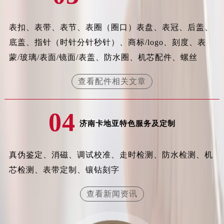
江苏省常州市新北区龙锦路1590号现代传媒中心5号楼10层1008室卡地亚售后服务中心（需提前预约）
江苏省淮安市清江浦区淮海北路卡地亚售后服务中心（需提前预约）
表扣、表带、表节、表圈（圈口）表盘、表冠、后盖、
江苏省连云港市海州区通灌北路卡地亚售后服务中心（需提前预约）
底盖、指针（时针分针秒针）、商标/logo、刻度、表
江苏省南京市秦淮区中山南路1号南京中心22层22-C1-C3室卡地亚售后服务中心（需提前预约）
蒙/玻璃/表面/镜面/表盖、防水圈、机芯配件、螺丝
江苏省宿迁市宿城区西湖路卡地亚售后服务中心（需提前预约）
江苏省泰州市海陵区永定东路399号置地商务中心东塔（华润万象城）17层1706室卡地亚售后服务中心（需提前预约）
查看配件相关文章
江苏省徐州市鼓楼区淮海东路29号苏宁广场IFC国际金融中心35层3508室卡地亚售后服务中心（需提前预约）
江苏省盐城市盐都区世纪大道5号盐城金融城写字楼1号楼16层1604室卡地亚售后服务中心（需提前预约）
04
江苏省扬州市邗江区国展路29号星耀天地写字楼1号楼18层1803室卡地亚售后服务中心（需提前预约）
济南卡地亚特色服务及定制
江苏省镇江市京口区中山东路卡地亚售后服务中心（需提前预约）
江西省抚州市临川区赣东大道卡地亚售后服务中心（需提前预约）
真伪鉴定、消磁、调试校准、走时检测、防水检测、机
江西省赣州市章贡区文清路卡地亚售后服务中心（需提前预约）
芯检测、表带定制、镶钻刻字
江西省吉安市吉州区井冈山大道卡地亚售后服务中心（需提前预约）
江西省景德镇市珠山区珠山中路卡地亚售后服务中心（需提前预约）
查看新闻资讯
江西省九江市浔阳区浔阳路卡地亚售后服务中心（需提前预约）
江西省南昌市红谷滩新区红谷中大道998号绿地双子塔（中央广场）A1座办公楼14层1407室卡地亚售后服务中心（需提前预约）