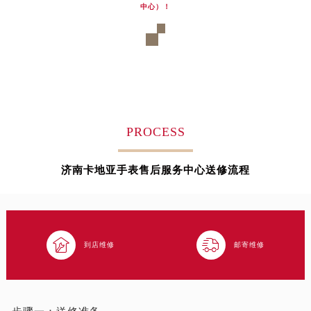
吉林省松原市宁江区五环大街卡地亚售后服务中心（需提前预约）
中心）！
吉林省通化市东昌区环通乡江南大街卡地亚售后服务中心（需提前预约）
吉林省延边市延吉市解放路卡地亚售后服务中心（需提前预约）
辽宁省鞍山市铁东区站前街卡地亚售后服务中心（需提前预约）
辽宁省本溪市平山区胜利路卡地亚售后服务中心（需提前预约）
辽宁省朝阳市双塔区新华路卡地亚售后服务中心（需提前预约）
辽宁省丹东市振兴区七经街卡地亚售后服务中心（需提前预约）
PROCESS
辽宁省抚顺市新抚区东一路卡地亚售后服务中心（需提前预约）
辽宁省阜新市海州区解放大街卡地亚售后服务中心（需提前预约）
济南卡地亚手表售后服务中心送修流程
辽宁省葫芦岛市连山区中央路卡地亚售后服务中心（需提前预约）
辽宁省锦州市古塔区中央大街卡地亚售后服务中心（需提前预约）
辽宁省辽阳市白塔区新运大街卡地亚售后服务中心（需提前预约）
辽宁省盘锦市兴隆台区石油大街卡地亚售后服务中心（需提前预约）


到店维修
邮寄维修
辽宁省铁岭市银州区南马路卡地亚售后服务中心（需提前预约）
辽宁省营口市站前区市府路与渤海大街交叉口卡地亚售后服务中心（需提前预约）
辽宁省沈阳市沈河区中街路137号亨得利名表维修授权店1楼卡地亚售后服务中心（需提前预约）