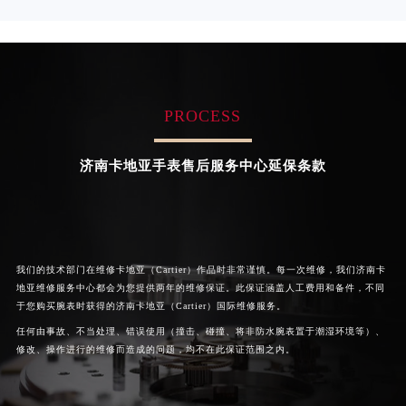
河南省周口市川汇区七一路卡地亚售后服务中心（需提前预约）
资深卡地亚技师
资深卡地亚技师
是卡地亚手表售后服务中心
是卡地亚手表售后服务中心
河南省驻马店市驿城区乐山大道与置地大道交叉口卡地亚售后服务中心（需提前预约）
(卡地亚保养中心)
(卡地亚保养中心)
的高级技师之一
的高级技师之一
湖北省鄂州市鄂城区文星大道卡地亚售后服务中心（需提前预约）
Chengdu Cartier Maintain center
Beijing Cartier Maintain center
湖北省黄冈市黄州区赤壁大道卡地亚售后服务中心（需提前预约）
湖北省黄石市黄石港区武汉路卡地亚售后服务中心（需提前预约）
PROCESS


湖北省荆门市东宝中天街步行街卡地亚售后服务中心（需提前预约）
成都卡地亚维修
北京卡地亚手表售后服务中心
湖北省荆州市荆州区荆中路卡地亚售后服务中心（需提前预约）
济南卡地亚手表售后服务中心延保条款
湖北省十堰市茅箭区人民北路卡地亚售后服务中心（需提前预约）
湖北省随州市曾都区青年路卡地亚售后服务中心（需提前预约）
湖北省咸宁市咸安区长安大道卡地亚售后服务中心（需提前预约）
湖北省襄阳市樊城区长虹路与人民路交叉口卡地亚售后服务中心（需提前预约）
我们的技术部门在维修卡地亚（Cartier）作品时非常谨慎。每一次维修，我们济南卡
湖北省孝感市孝南区复兴大道卡地亚售后服务中心（需提前预约）
地亚维修服务中心都会为您提供两年的维修保证。此保证涵盖人工费用和备件，不同
湖北省宜昌市西陵区夷陵大道与港窑路卡地亚售后服务中心（需提前预约）
于您购买腕表时获得的济南卡地亚（Cartier）国际维修服务。
湖南省常德市武陵区人民路卡地亚售后服务中心（需提前预约）
任何由事故、不当处理、错误使用（撞击、碰撞、将非防水腕表置于潮湿环境等）、
修改、操作进行的维修而造成的问题，均不在此保证范围之内。
湖南省郴州市北湖区国庆北路卡地亚售后服务中心（需提前预约）
湖南省衡阳市雁峰区解放路卡地亚售后服务中心（需提前预约）