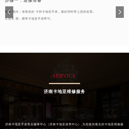
步骤一：
送修准备
辽宁省沈阳市沈河区中街路83号亨得利名表维修授权店1楼卡地亚售后服务中心（需提前预约）
北京市朝阳区建国门外大街甲6号华熙国际中心D座11层1102室卡地亚售后服务中心（北京总部）（需提前预约）
销售 期内：请将您的 卡和卡地亚手表，最好同时带上您的发票。
北京市东城区东长安街1号王府井东方广场W3座6层602室卡地亚售后服务中心（需提前预约）
非销售 期：携带卡地亚手表即可。
河北省保定市竞秀区朝阳北大街北国先天下卡地亚售后服务中心（需提前预约）
内蒙古自治区阿拉善盟市左旗土尔扈特大街卡地亚售后服务中心（需提前预约）
内蒙古自治区巴彦淖尔市临河区新华街卡地亚售后服务中心（需提前预约）
内蒙古自治区包头市青山区幸福路甲3号王府井百货名表维修卡地亚售后服务中心（需提前预约）
内蒙古自治区赤峰市红山区哈达街卡地亚售后服务中心（需提前预约）
内蒙古自治区鄂尔多斯市东胜区伊金霍洛街卡地亚售后服务中心（需提前预约）
内蒙古自治区呼伦贝尔市海拉尔区中央街卡地亚售后服务中心（需提前预约）
SERVICE
内蒙古自治区通辽市科尔沁区明仁大街卡地亚售后服务中心（需提前预约）
内蒙古自治区乌海市海勃湾区人民南路卡地亚售后服务中心（需提前预约）
济南卡地亚维修服务
内蒙古自治区乌兰察布市集宁区恩和大街卡地亚售后服务中心（需提前预约）
内蒙古自治区锡林郭勒盟市锡林浩特市光明街与额尔敦路交叉口卡地亚售后服务中心（需提前预约）
内蒙古自治区兴安盟市乌兰浩特市兴安大街卡地亚售后服务中心（需提前预约）
山西省大同市平城区迎宾街卡地亚售后服务中心（需提前预约）
济南卡地亚手表售后服务中心（济南卡地亚保养中心）,为您提供最全的卡地亚维修服